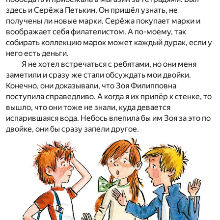
здесь и Серёжа Петькин. Он пришёл узнать, не
получены ли новые марки. Серёжа покупает марки и
воображает себя филателистом. А по-моему, так
собирать коллекцию марок может каждый дурак, если у
него есть деньги.
Я не хотел встречаться с ребятами, но они меня
заметили и сразу же стали обсуждать мои двойки.
Конечно, они доказывали, что Зоя Филипповна
поступила справедливо. А когда я их припёр к стенке, то
вышло, что они тоже не знали, куда девается
испарившаяся вода. Небось влепила бы им Зоя за это по
двойке, они бы сразу запели другое.