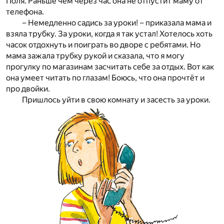
Поля. Раньше чем через час она не отпустит маму от
телефона.
– Немедленно садись за уроки! – приказала мама и
взяла трубку. За уроки, когда я так устал! Хотелось хоть
часок отдохнуть и поиграть во дворе с ребятами. Но
мама зажала трубку рукой и сказала, что я могу
прогулку по магазинам засчитать себе за отдых. Вот как
она умеет читать по глазам! Боюсь, что она прочтёт и
про двойки.
Пришлось уйти в свою комнату и засесть за уроки.