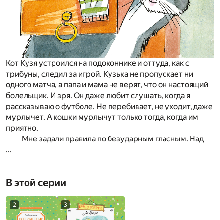
Кот Кузя устроился на подоконнике и оттуда, как с
трибуны, следил за игрой. Кузька не пропускает ни
одного матча, а папа и мама не верят, что он настоящий
болельщик. И зря. Он даже любит слушать, когда я
рассказываю о футболе. Не перебивает, не уходит, даже
мурлычет. А кошки мурлычут только тогда, когда им
приятно.
Мне задали правила по безударным гласным. Над
...
В этой серии
2
3