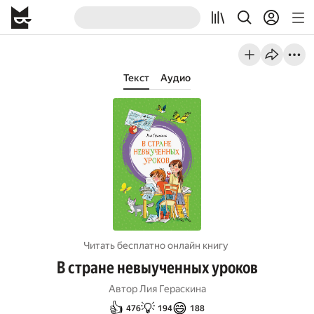
Текст
Аудио
Читать бесплатно онлайн книгу
В стране невыученных уроков
Автор
Лия Гераскина
👍
💡
😄
476
194
188