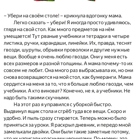
– Убери на своём столе! – крикнула вдогонку мама.
Легко сказать – убери! Я иногда просто удивляюсь,
глядя на свой стол. Как много предметов на нём
умещается! Тут рваные учебники и тетрадки в четыре
листика, ручки, карандаши, линейки. Их, правда, теснят
гвозди, шурупы, обрывки проволоки и другие нужные
вещи. Вообще я очень люблю гвозди. Они у меня есть
всех размеров и разной толщины. А мама почему-то их
совсем не любит. Она много раз выбрасывала их, но они
снова возвращаются на мой стол, как бумеранги. Мама
сердится на меня за то, что я больше люблю гвозди, чем
учебники. А кто виноват? Конечно, не я, а учебники. Не
надо быть такими скучными.
На этот раз я управился с уборкой быстро.
Выдвинул ящик стола и сгрёб туда все вещи. Скоро и
удобно. И пыль сразу стирается. Теперь можно было
приняться за уроки. Я раскрыл дневник, и передо мной
замелькали двойки. Они были такие заметные потому,
что их написали красными чернилами. По-моему, это