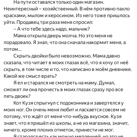
На пути оставался только один магазин.
Неинтересный – хозяйственный. В нём противно пахло
красками, мылом и керосином. Из него тоже пришлось
уйти. Продавец три раза меня спросил:
– А что тебе здесь надо, мальчик?
Мама открыла дверь молча. Но это меня не
порадовало. Я знал, что она сначала накормит меня, а
потом...
Скрыть двойки было невозможно. Мама давно
сказала, что читает в моих глазах всё, что я хочу от неё
скрыть, в том числе и то, что написано в моём дневнике.
Какой же смысл врать?
Я ел и старался не смотреть на маму. Думал,
сможет ли она прочесть в моих глазах сразу про все
пять двоек?
Кот Кузя спрыгнул с подоконника и завертелся у
моих ног. Он очень меня любит и ласкается совсем не
потому, что ждёт от меня что-нибудь вкусное. Кузя
знает, что я пришёл из школы, а не из магазина, значит,
ничего, кроме плохих отметок, принести не мог.
Я старался есть как можно медленней, но это не