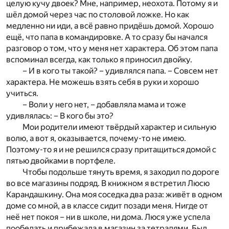
целую кучу двоек? Мне, например, неохота. Потому я и
шёл домой через час по столовой ложке. Но как
медленно ни иди, а всё равно придёшь домой. Хорошо
ещё, что папа в командировке. А то сразу бы начался
разговор о том, что у меня нет характера. Об этом папа
вспоминал всегда, как только я приносил двойку.
– И в кого ты такой? – удивлялся папа. – Совсем нет
характера. Не можешь взять себя в руки и хорошо
учиться.
– Воли у него нет, – добавляла мама и тоже
удивлялась: – В кого бы это?
Мои родители имеют твёрдый характер и сильную
волю, а вот я, оказывается, почему-то не имею.
Поэтому-то я и не решился сразу притащиться домой с
пятью двойками в портфеле.
Чтобы подольше тянуть время, я заходил по дороге
во все магазины подряд. В книжном я встретил Люсю
Карандашкину. Она моя соседка два раза: живёт в одном
доме со мной, а в классе сидит позади меня. Нигде от
неё нет покоя – ни в школе, ни дома. Люся уже успела
пообедать и прибежала в магазин за тетрадями. Был