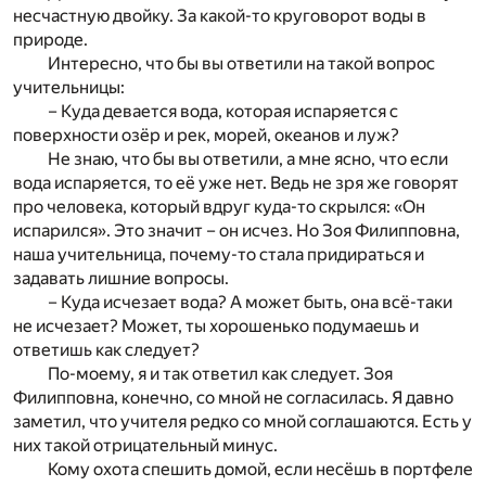
несчастную двойку. За какой-то круговорот воды в
природе.
Интересно, что бы вы ответили на такой вопрос
учительницы:
– Куда девается вода, которая испаряется с
поверхности озёр и рек, морей, океанов и луж?
Не знаю, что бы вы ответили, а мне ясно, что если
вода испаряется, то её уже нет. Ведь не зря же говорят
про человека, который вдруг куда-то скрылся: «Он
испарился». Это значит – он исчез. Но Зоя Филипповна,
наша учительница, почему-то стала придираться и
задавать лишние вопросы.
– Куда исчезает вода? А может быть, она всё-таки
не исчезает? Может, ты хорошенько подумаешь и
ответишь как следует?
По-моему, я и так ответил как следует. Зоя
Филипповна, конечно, со мной не согласилась. Я давно
заметил, что учителя редко со мной соглашаются. Есть у
них такой отрицательный минус.
Кому охота спешить домой, если несёшь в портфеле