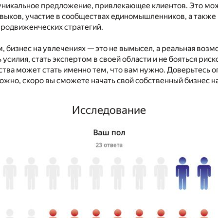
 уникальное предложение, привлекающее клиентов. Это мо
выков, участие в сообществах единомышленников, а также
продвиженческих стратегий.
, бизнес на увлечениях — это не вымысел, а реальная возм
усилия, стать экспертом в своей области и не бояться риско
тва может стать именно тем, что вам нужно. Доверьтесь 
можно, скоро вы сможете начать свой собственный бизнес н
Исследование