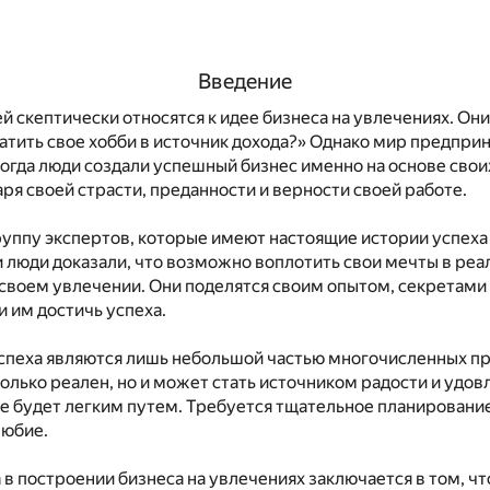
Введение
 скептически относятся к идее бизнеса на увлечениях. Они
атить свое хобби в источник дохода?» Однако мир предпри
огда люди создали успешный бизнес именно на основе свои
ря своей страсти, преданности и верности своей работе.
уппу экспертов, которые имеют настоящие истории успеха 
и люди доказали, что возможно воплотить свои мечты в реа
 своем увлечении. Они поделятся своим опытом, секретами 
 им достичь успеха.
успеха являются лишь небольшой частью многочисленных п
только реален, но и может стать источником радости и удов
не будет легким путем. Требуется тщательное планировани
любие.
 в построении бизнеса на увлечениях заключается в том, ч