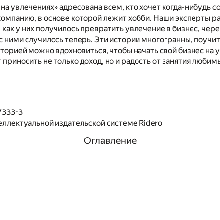
 на увлечениях» адресована всем, кто хочет когда-нибудь с
омпанию, в основе которой лежит хобби. Наши эксперты ра
м как у них получилось превратить увлечение в бизнес, чер
о с ними случилось теперь. Эти истории многогранны, поучи
сторией можно вдохновиться, чтобы начать свой бизнес на 
 приносить не только доход, но и радость от занятия люби
7333-3
еллектуальной издательской системе Ridero
Оглавление