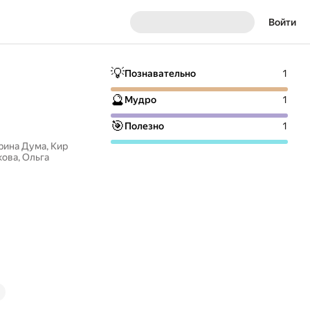
Войти
💡
Познавательно
1
🔮
Мудро
1
🎯
Полезно
1
рина Дума
,
Кир
кова
,
Ольга