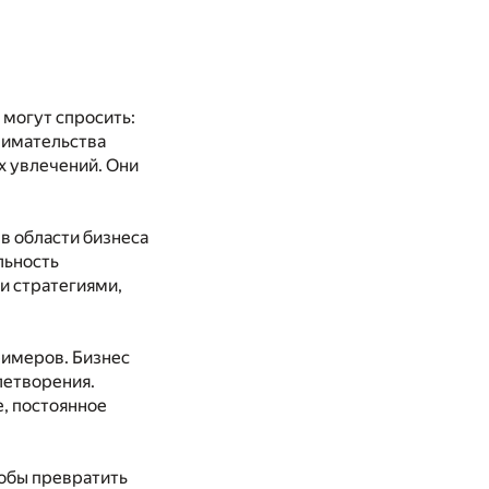
 могут спросить:
нимательства
х увлечений. Они
в области бизнеса
льность
и стратегиями,
римеров. Бизнес
летворения.
е, постоянное
тобы превратить