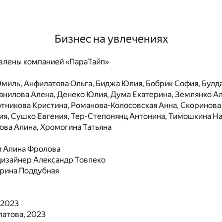
Бизнес на увлечениях
влены компанией «ПараТайп»
миль, Анфилатова Ольга, Биджа Юлия, Бобрик София, Булда
анилова Алена, Денеко Юлия, Дума Екатерина, Землянко А
тникова Кристина, Романова-Колосовская Анна, Скоринова 
я, Сушко Евгения, Тер-Степонянц Антонина, Тимошкина На
ова Алина, Хромогина Татьяна
и
Алина Фролова
дизайнер
Александр Товпеко
рина Поддубная
 2023
латова, 2023