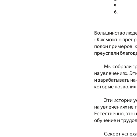
Большинство людей
«Как можно превр
полон примеров, к
преуспели благода
Мы собрали гр
на увлечениях. Эт
и зарабатывать на
которые позволили
Эти истории 
на увлечениях не 
Естественно, это 
обучение и трудо
Секрет успеха