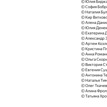
© Юлия Биджа
© София Бобр
© Наталия Бул
© Кир Витковс
© Алена Дани
© Юлия Денек
© Екатерина 
© Александр 
© Артем Козл
© Кристина П
© Анна Роман
© Ольга Скори
© Виктория С
© Евгения Су
© Антонина Т
© Наталья Ти
© Олег Ткачев
© Алина Фрол
© Татьяна Хро