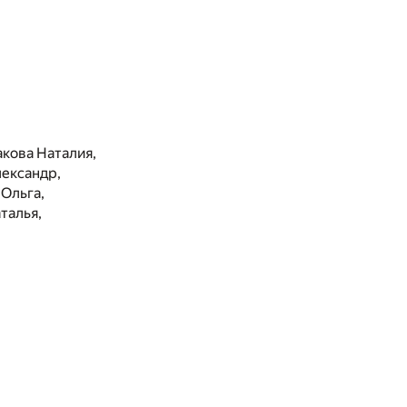
кова Наталия,
лександр,
Ольга,
талья,