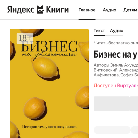
Главное
Аудио
Детям
Текст
Аудио
Читать бесплатно онл
Бизнес на 
Авторы
Эмиль Ахунд
Витковский
,
Алексан
Анфилатова
,
София Б
Доступен Виртуал