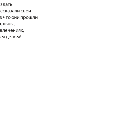
оздать
ссказали свои
ез что они прошли
тельны,
увлечениях,
мым делом!