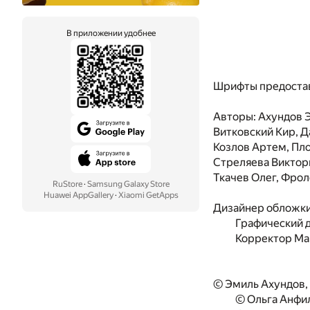
В приложении удобнее
Шрифты предоста
Авторы: Ахундов Э
Витковский Кир, Д
Козлов Артем, Пло
Стреляева Виктори
Ткачев Олег, Фрол
RuStore
·
Samsung Galaxy Store
Huawei AppGallery
·
Xiaomi GetApps
Дизайнер обложк
Графический 
Корректор
Ма
© Эмиль Ахундов,
© Ольга Анфи