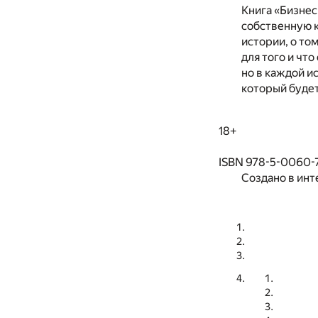
Книга «Бизнес
собственную к
истории, о то
для того и чт
но в каждой и
который будет
18+
ISBN 978-5-0060-
Создано в инт