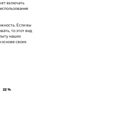
жет включать
 использование
ожность. Если вы
вать, то этот вид
опыту наших
а основе своих