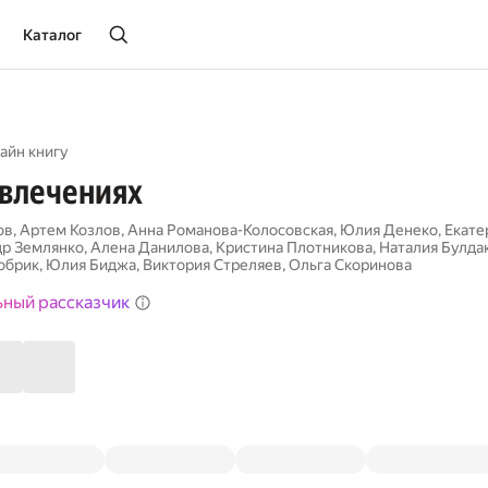
Каталог
айн книгу
увлечениях
ов
,
Артем Козлов
,
Анна Романова-Колосовская
,
Юлия Денеко
,
Екате
др Землянко
,
Алена Данилова
,
Кристина Плотникова
,
Наталия Булда
обрик
,
Юлия Биджа
,
Виктория Стреляев
,
Ольга Скоринова
ьный рассказчик