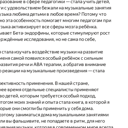
азование в сфере педагогики — стала учить детей,
ти с удовольствием бежали на музыкальные занятия
узыка любима детьми в любое время? Потому что
но эта особенность помогает многим педагогам при
узыка активизирует все сферы мозга ребёнка.
тывает Бета-эндорфины, которые стимулируют рост
рждённые исследования, но не сама по себе,
 стала изучать воздействие музыки на развитие
у меня самой появился особый ребёнок с сильным
развития речи и АВА терапии, а обратив внимание
о реакции на музыкальные произведения — стала
фективность применения. В нашей стране,
еднее время отдельные специалисты применяют
тво детей, которым требуется особый подход,
итогом моих знаний и опыта стала книга, в которой я
орые они смогли бы применить у себя дома.
 поэтому заниматься дома музыкальными занятиями
ли вы фальшивите, не попадаете в ритм, для него
шивания музыки, которая в современном мире всегда