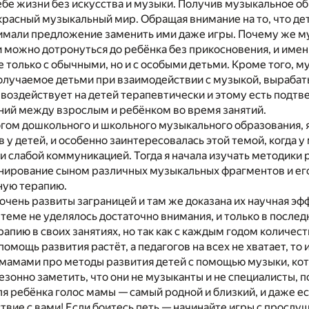
бе жизни без искусства и музыки. Получив музыкальное обр
расный музыкальный мир. Обращая внимание на то, что де
нимали предложение заменить ими даже игры. Почему же м
можно дотронуться до ребёнка без прикосновения, и имен
 только с обычными, но и с особыми детьми. Кроме того, м
получаемое детьми при взаимодействии с музыкой, выраба
воздействует на детей терапевтически и этому есть подтве
ний между взрослым и ребёнком во время занятий.
гом дошкольного и школьного музыкального образования, я
 у детей, и особенно заинтересовалась этой темой, когда 
и слабой коммуникацией. Тогда я начала изучать методики 
онирование сыном различных музыкальных фрагментов и ег
ную терапию.
очень развиты заграницей и там же доказана их научная эф
 теме не уделялось достаточно внимания, и только в посл
рапию в своих занятиях, но так как с каждым годом количес
омощь развития растёт, а педагогов на всех не хватает, то 
 мамами про методы развития детей с помощью музыки, кот
зонно заметить, что они не музыканты и не специалисты,
для ребёнка голос мамы — самый родной и близкий, и даже ес
вие с вами! Если боитесь петь — начинайте игры с прослу