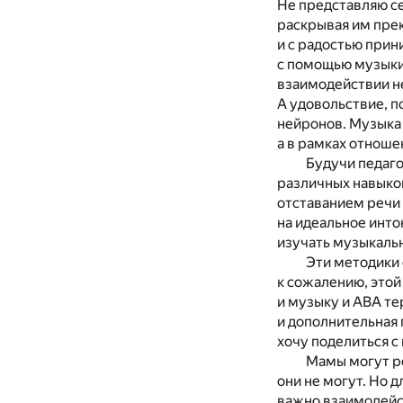
Не представляю се
раскрывая им прек
и с радостью при
с помощью музыки 
взаимодействии не
А удовольствие, 
нейронов. Музыка 
а в рамках отноше
Будучи педаго
различных навыков
отставанием речи 
на идеальное инт
изучать музыкаль
Эти методики 
к сожалению, этой
и музыку и АВА те
и дополнительная п
хочу поделиться с
Мамы могут ре
они не могут. Но 
важно взаимодейст