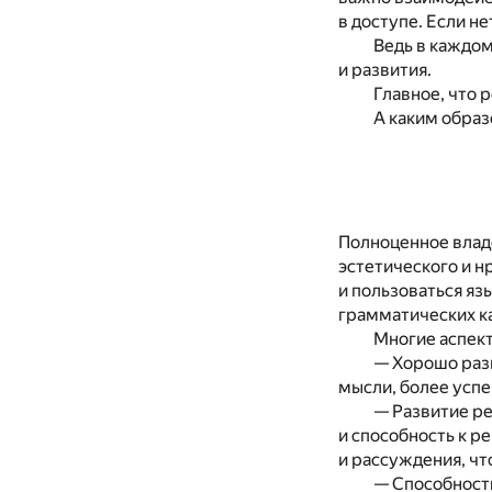
в доступе. Если н
Ведь в каждом
и развития.
Главное, что 
А каким образ
Полноценное влад
эстетического и н
и пользоваться яз
грамматических ка
Многие аспект
— Хорошо разв
мысли, более усп
— Развитие ре
и способность к 
и рассуждения, чт
— Способность