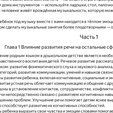
ет дома инструментов — используйте ладошки, стол, палочки,
 человеке живёт врождённая музыкальность, которую можн
ребёнок под музыку вместе с вами находится в тёплом эмоц
ом сделать музыкальные занятия более плодотворными — об
Часть 1
Глава 1 Влияние развития речи на остальные с
ение родным языком в дошкольном детстве является необ
равственного воспитания детей. Речевое развитие рассмат
ыком: развитие фонематического слуха и звукового анализа
тегорий, развитие коммуникации, умений и навыков связно
ы развития ребенка, включая когнитивные, социальные и э
итая устная речь облегчает коммуникацию и общение с д
ешны в установлении контактов, сотрудничестве, конфликт
чи непосредственно связано с развитием когнитивных навы
решению проблем. Улучшение речи помогает детям яснее в
о способствует развитию их когнитивных способностей.
 ребенка выразить свои чувства и эмоции словами помогае