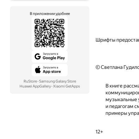
В приложении удобнее
Шрифты предоста
© Светлана Гудило
RuStore
·
Samsung Galaxy Store
В книге рассм
Huawei AppGallery
·
Xiaomi GetApps
коммуницирова
музыкальные у
и педагогам с
примеры упра
12+