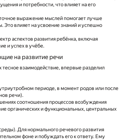
ущения и потребности, что влияет на его
 и точное выражение мыслей помогает лучше
ы. Это влияет на усвоение знаний и успешно
ектр аспектов развития ребёнка, включая
е и успех в учёбе.
щие на развитие речи
 тесное взаимодействие, впервые разделил
нутриутробном периоде, в момент родов или после
нов речи).
рушениях соотношения процессов возбуждения
вие органических и функциональных, центральных
реды). Для нормального речевого развития
ельном фоне и побуждать его к ответу. Ему