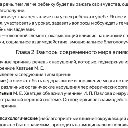
 речь, тем легче ребенку будет выражать свои чувства, ощ
агополучие.
итая устная речь влияет на успех ребёнка в учёбе. Ясное
, участвовать в уроках, задавать вопросы и обсуждать тем
бными задачами.
 — ключевой элемент, оказывающий влияние на широкий сп
и, социальное взаимодействие, эмоциональное благополучи
Глава 2 Факторы современного мира влияю
чные причины речевых нарушений, которые, подчеркнув их
ренние Хватцев М. Е.
выделены следующие типы причин:
кие
(это может быть недоразвитие и поражение мозга во в
е различные органические нарушения периферических орга
льные
М. Е. Хватцев объяснил учением И. П. Павлова о на
ентральной нервной системе. Он подчеркивал взаимодейст
 причин.
психологические
(неблагоприятные влияния окружающей с
должно быть значимым, проходить на эмоционально положит