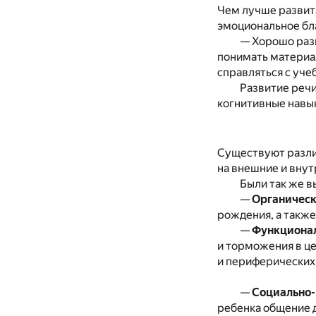
Чем лучше развита
эмоциональное бл
— Хорошо разв
понимать материал
справляться с уче
Развитие речи
когнитивные навык
Существуют разли
на внешние и внут
Были так же 
—
Органичес
рождения, а такж
—
Функциона
и торможения в ц
и периферических
—
Социально-
ребенка общение 