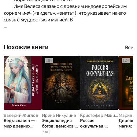
Имя Велеса связано с древним индоевропейским
корнем
wel-
(«видеть», «знать»), что указывает на его
связь с мудростью и магией. В
...
Похожие книги
Все
Валерий Жиглов
Ирина Никулина
Кристофер Макинтош
Мария А
Веды славян —
Энциклопедия
Россия
Деревен
мир древних
богов, демонов и
оккультная.
магия: т
знаний
мифических
Традиции
обряды 
18
+