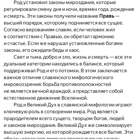
Род установил законы мироздания, которые
регулировали смену дня и ночи, времен года, рождение
и смерть. Эти законы получили название
Правь
—
высший порядок, которому подчиняется все сущее.
Согласно верованиям славян, если человек жил
в соответствии с Правью, он обретал гармонию
и счастье. Если же нарушал установленные богами
законы, его ожидали беды и хаос.
Свет и тьма, добро и зло, жизнь и смерть — все эти
дуальные категории находились в балансе, который
поддерживал Род и его потомки. В этом заключается
важное отличие славянского мифологического
мировоззрения: борьба противоположностей
не является вечной враждой, а представляет собой
естественное движение Вселенной.
Род и Великий Дух в славянской мифологии играют
ключевую роль в сотворении мира. Род является
прародителем всего сущего, творцом богов, людей
и законов мироздания. Великий Дух же символизирует
высшую энергию, из которой рождается все бытие. Эти
образы отражают древнее представление славян