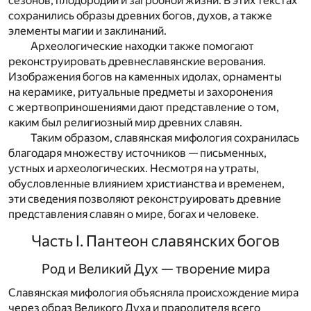
сезонов, плодородии и загробной жизни. В этих текстах
сохранились образы древних богов, духов, а также
элементы магии и заклинаний.
Археологические находки также помогают
реконструировать древнеславянские верования.
Изображения богов на каменных идолах, орнаменты
на керамике, ритуальные предметы и захоронения
с жертвоприношениями дают представление о том,
каким был религиозный мир древних славян.
Таким образом, славянская мифология сохранилась
благодаря множеству источников — письменных,
устных и археологических. Несмотря на утраты,
обусловленные влиянием христианства и временем,
эти сведения позволяют реконструировать древние
представления славян о мире, богах и человеке.
Часть I. Пантеон славянских богов
Род и Великий Дух — творение мира
Славянская мифология объясняла происхождение мира
через образ Великого Духа и прародителя всего