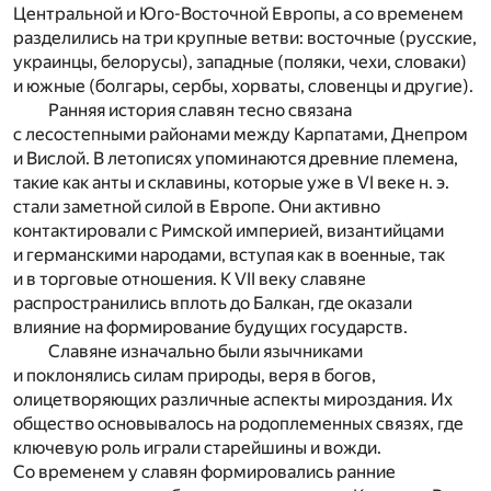
Центральной и Юго-Восточной Европы, а со временем
разделились на три крупные ветви: восточные (русские,
украинцы, белорусы), западные (поляки, чехи, словаки)
и южные (болгары, сербы, хорваты, словенцы и другие).
Ранняя история славян тесно связана
с лесостепными районами между Карпатами, Днепром
и Вислой. В летописях упоминаются древние племена,
такие как анты и склавины, которые уже в VI веке н. э.
стали заметной силой в Европе. Они активно
контактировали с Римской империей, византийцами
и германскими народами, вступая как в военные, так
и в торговые отношения. К VII веку славяне
распространились вплоть до Балкан, где оказали
влияние на формирование будущих государств.
Славяне изначально были язычниками
и поклонялись силам природы, веря в богов,
олицетворяющих различные аспекты мироздания. Их
общество основывалось на родоплеменных связях, где
ключевую роль играли старейшины и вожди.
Со временем у славян формировались ранние