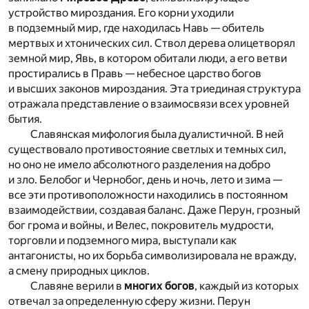
устройство мироздания. Его корни уходили
в подземный мир, где находилась Навь — обитель
мертвых и хтонических сил. Ствол дерева олицетворял
земной мир, Явь, в котором обитали люди, а его ветви
простирались в Правь — небесное царство богов
и высших законов мироздания. Эта триединая структура
отражала представление о взаимосвязи всех уровней
бытия.
Славянская мифология была дуалистичной. В ней
существовало противостояние светлых и темных сил,
но оно не имело абсолютного разделения на добро
и зло. Белобог и Чернобог, день и ночь, лето и зима —
все эти противоположности находились в постоянном
взаимодействии, создавая баланс. Даже Перун, грозный
бог грома и войны, и Велес, покровитель мудрости,
торговли и подземного мира, выступали как
антагонисты, но их борьба символизировала не вражду,
а смену природных циклов.
Славяне верили в
многих богов
, каждый из которых
отвечал за определенную сферу жизни. Перун