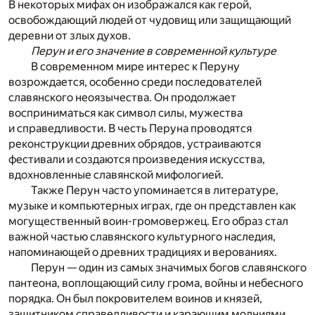
В некоторых мифах он изображался как герой,
освобождающий людей от чудовищ или защищающий
деревни от злых духов.
Перун и его значение в современной культуре
В современном мире интерес к Перуну
возрождается, особенно среди последователей
славянского неоязычества. Он продолжает
восприниматься как символ силы, мужества
и справедливости. В честь Перуна проводятся
реконструкции древних обрядов, устраиваются
фестивали и создаются произведения искусства,
вдохновленные славянской мифологией.
Также Перун часто упоминается в литературе,
музыке и компьютерных играх, где он представлен как
могущественный воин-громовержец. Его образ стал
важной частью славянского культурного наследия,
напоминающей о древних традициях и верованиях.
Перун — один из самых значимых богов славянского
пантеона, воплощающий силу грома, войны и небесного
порядка. Он был покровителем воинов и князей,
защитником справедливости и карающим молниями