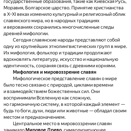
государственные образования, такие как Киевская Русь,
Моравия, Болгарское царство. Принятие христианства
в X–XI веках изменило культурный и религиозный облик
славянского мира, но в народных традициях
и верованиях сохранились многочисленные следы
древней мифологии.
Сегодня славянские народы представляют собой
одну из крупнейших этнолингвистических групп в мире.
Их мифология, фольклор и традиции продолжают
вдохновлять литературу, искусство и национальную
идентичность, сохраняя связь с древними корнями.
Мифология и мировоззрение славян
Мифологическое представление славян о мире
было тесно связано с природой, циклами времени
и взаимодействием божественных сил. Они
воспринимали Вселенную как сложную,
но гармоничную систему, в которой каждый элемент —
будь то боги, духи, люди или животные — обладал своим
местом и предназначением.
Центральное место в мировоззрении славян
занимало
Мировое Древо
, символизирующее