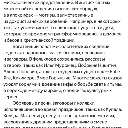
мифологических представлений. В житиях святых
можно найти сведения о языческих обрядах,
а в апокрифах — мотивы, заимствованные
из дохристианских верований. Например, в некоторых
текстах упоминаются хтонические существа и духи,
которые со временем трансформировались в демонов
и бесов в христианской традиции.
Богатейший пласт мифологических сведений
содержат народные сказки, былины, пословицы
и заговоры. В фольклоре сохранились рассказы
о героях, таких как Илья Муромец, Добрыня Никитич,
Алеша Попович, а также о чудесных существах — Бабе
Яге, Кикиморе, Змее Горыныче. Многие сюжеты сказок
уходят корнями в древние мифы о борьбе света и тьмы,
о переходе между мирами, о подвигах культурных
героев.
Обрядовые песни, заговоры и колядки,
исполнявшиеся во время праздников, таких как Купала,
Коляда, Масленица, несут в себе архаичные мотивы,
восходящие к древним представлениям о смене