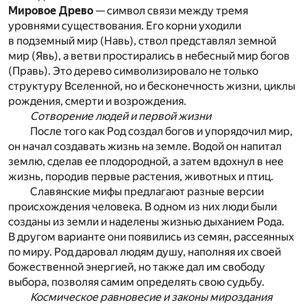
Мировое Древо
— символ связи между тремя
уровнями существования. Его корни уходили
в подземный мир (Навь), ствол представлял земной
мир (Явь), а ветви простирались в небесный мир богов
(Правь). Это дерево символизировало не только
структуру Вселенной, но и бесконечность жизни, циклы
рождения, смерти и возрождения.
Сотворение людей и первой жизни
После того как Род создал богов и упорядочил мир,
он начал создавать жизнь на земле. Водой он напитал
землю, сделав ее плодородной, а затем вдохнул в нее
жизнь, породив первые растения, животных и птиц.
Славянские мифы предлагают разные версии
происхождения человека. В одном из них люди были
созданы из земли и наделены жизнью дыханием Рода.
В другом варианте они появились из семян, рассеянных
по миру. Род даровал людям душу, наполняя их своей
божественной энергией, но также дал им свободу
выбора, позволяя самим определять свою судьбу.
Космическое равновесие и законы мироздания