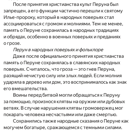
После принятия христианства культ Перуна был
запрещен, а его функции частично перешли к святому
Илье-пророку, который в народных поверьях стал
ассоциироваться с громом и молниями. Тем не менее,
память о Перуне сохранилась в народных традициях
и обрядах, особенно в военных поверьях и преданиях
о грозе.
Перун в народных поверьях и фольклоре
Даже после официального принятия христианства
память о Перуне сохранялась в славянских народных
поверьях. Считалось, что гроза — это гнев Перуна,
разящий нечистую силу или злых людей. Если молния
ударяла в дерево или дом, это воспринималось как знак
его вмешательства.
Воины перед битвой могли обращаться к Перуну
за помощью, произнося клятвы на оружии или дубовых
ветвях. В случае нарушения клятвы громовержец мог
покарать человека несчастьями или даже смертью.
Сохранились также народные сказания о Перуне как
могучем богатыре, сражающемся с темными силами.