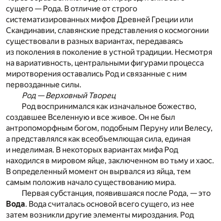
сущего — Рода. В отличие от строго
систематизированных мифов Древней Греции или
Скандинавии, славянские представления о космогонии
существовали в разных вариантах, передаваясь
из поколения в поколение в устной традиции. Несмотря
на вариативность, центральными фигурами процесса
миротворения оставались Род и связанные с ним
первозданные силы.
Род — Верховный Творец
Род воспринимался как изначальное божество,
создавшее Вселенную и все живое. Он не был
антропоморфным богом, подобным Перуну или Велесу,
а представлялся как всеобъемлющая сила, единая
и неделимая. В некоторых вариантах мифа Род
находился в мировом яйце, заключенном во тьму и хаос.
В определенный момент он вырвался из яйца, тем
самым положив начало существованию мира.
Первая субстанция, появившаяся после Рода, — это
Вода
. Вода считалась основой всего сущего, из нее
затем возникли другие элементы мироздания. Род