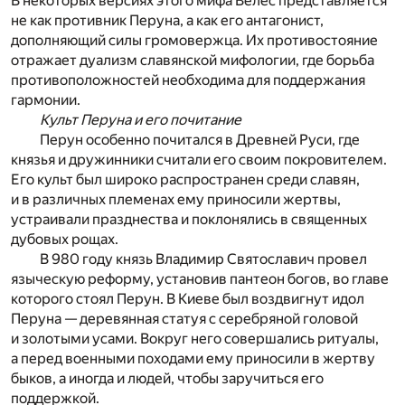
В некоторых версиях этого мифа Велес представляется
не как противник Перуна, а как его антагонист,
дополняющий силы громовержца. Их противостояние
отражает дуализм славянской мифологии, где борьба
противоположностей необходима для поддержания
гармонии.
Культ Перуна и его почитание
Перун особенно почитался в Древней Руси, где
князья и дружинники считали его своим покровителем.
Его культ был широко распространен среди славян,
и в различных племенах ему приносили жертвы,
устраивали празднества и поклонялись в священных
дубовых рощах.
В 980 году князь Владимир Святославич провел
языческую реформу, установив пантеон богов, во главе
которого стоял Перун. В Киеве был воздвигнут идол
Перуна — деревянная статуя с серебряной головой
и золотыми усами. Вокруг него совершались ритуалы,
а перед военными походами ему приносили в жертву
быков, а иногда и людей, чтобы заручиться его
поддержкой.