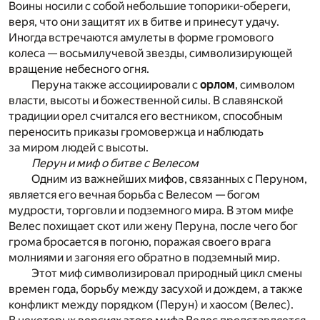
Воины носили с собой небольшие топорики-обереги,
веря, что они защитят их в битве и принесут удачу.
Иногда встречаются амулеты в форме громового
колеса — восьмилучевой звезды, символизирующей
вращение небесного огня.
Перуна также ассоциировали с
орлом
, символом
власти, высоты и божественной силы. В славянской
традиции орел считался его вестником, способным
переносить приказы громовержца и наблюдать
за миром людей с высоты.
Перун и миф о битве с Велесом
Одним из важнейших мифов, связанных с Перуном,
является его вечная борьба с Велесом — богом
мудрости, торговли и подземного мира. В этом мифе
Велес похищает скот или жену Перуна, после чего бог
грома бросается в погоню, поражая своего врага
молниями и загоняя его обратно в подземный мир.
Этот миф символизировал природный цикл смены
времен года, борьбу между засухой и дождем, а также
конфликт между порядком (Перун) и хаосом (Велес).