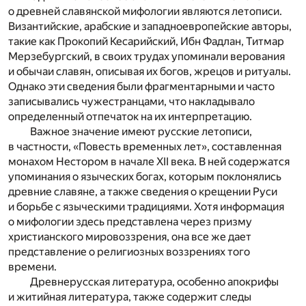
о древней славянской мифологии являются летописи.
Византийские, арабские и западноевропейские авторы,
такие как Прокопий Кесарийский, Ибн Фадлан, Титмар
Мерзебургский, в своих трудах упоминали верования
и обычаи славян, описывая их богов, жрецов и ритуалы.
Однако эти сведения были фрагментарными и часто
записывались чужестранцами, что накладывало
определенный отпечаток на их интерпретацию.
Важное значение имеют русские летописи,
в частности, «Повесть временных лет», составленная
монахом Нестором в начале XII века. В ней содержатся
упоминания о языческих богах, которым поклонялись
древние славяне, а также сведения о крещении Руси
и борьбе с языческими традициями. Хотя информация
о мифологии здесь представлена через призму
христианского мировоззрения, она все же дает
представление о религиозных воззрениях того
времени.
Древнерусская литература, особенно апокрифы
и житийная литература, также содержит следы