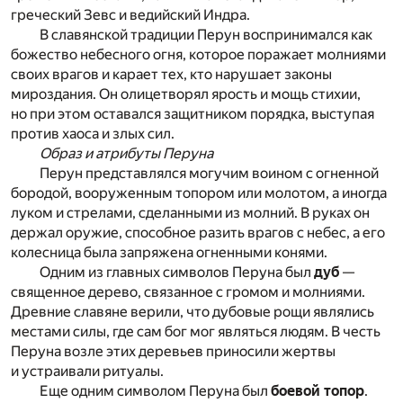
греческий Зевс и ведийский Индра.
В славянской традиции Перун воспринимался как
божество небесного огня, которое поражает молниями
своих врагов и карает тех, кто нарушает законы
мироздания. Он олицетворял ярость и мощь стихии,
но при этом оставался защитником порядка, выступая
против хаоса и злых сил.
Образ и атрибуты Перуна
Перун представлялся могучим воином с огненной
бородой, вооруженным топором или молотом, а иногда
луком и стрелами, сделанными из молний. В руках он
держал оружие, способное разить врагов с небес, а его
колесница была запряжена огненными конями.
Одним из главных символов Перуна был
дуб
—
священное дерево, связанное с громом и молниями.
Древние славяне верили, что дубовые рощи являлись
местами силы, где сам бог мог являться людям. В честь
Перуна возле этих деревьев приносили жертвы
и устраивали ритуалы.
Еще одним символом Перуна был
боевой топор
.