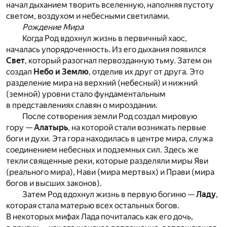
начал дыханием творить вселенную, наполняя пустоту
светом, воздухом и небесными светилами.
Рождение Мира
Когда Род вдохнул жизнь в первичный хаос,
началась упорядоченность. Из его дыхания появился
Свет
, который разогнал первозданную тьму. Затем он
создал
Небо и Землю
, отделив их друг от друга. Это
разделение мира на верхний (небесный) и нижний
(земной) уровни стало фундаментальным
в представлениях славян о мироздании.
После сотворения земли Род создал мировую
гору —
Алатырь
, на которой стали возникать первые
боги и духи. Эта гора находилась в центре мира, служа
соединением небесных и подземных сил. Здесь же
текли священные реки, которые разделяли миры Яви
(реального мира), Нави (мира мертвых) и Прави (мира
богов и высших законов).
Затем Род вдохнул жизнь в первую богиню —
Ладу
,
которая стала матерью всех остальных богов.
В некоторых мифах Лада почиталась как его дочь,