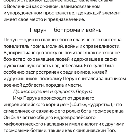
о Вселенной как о живом, взаимосвязанном
и упорядоченном пространстве, где каждый элемент
имеет свое место и предназначение.
Перун — бог грома и войны
Перун — один из главных богов славянского пантеона,
повелитель грома, молний, войны и справедливости.
В дохристианскую эпоху он почитался как верховное
божество, охранявшее людей и державшее в своих
руках высшую власть над небесами. Его культ был
особенно распространен среди воинов, князей
и дружинников, поскольку Перун считался защитником
военной доблести, порядка и чести.
Происхождение и сущность Перуна
Имя Перуна происходит от древнего
индоевропейского корня
per-
(«бить», «ударять»), что
символически связано с его ролью бога-громовержца.
Он был частью общего индоевропейского
мифологического наследия и имел аналогии с другими
громовыми богами, такими как скандинавский Тор,