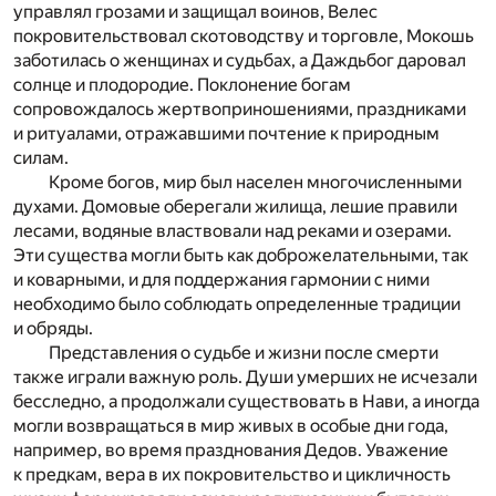
управлял грозами и защищал воинов, Велес
покровительствовал скотоводству и торговле, Мокошь
заботилась о женщинах и судьбах, а Даждьбог даровал
солнце и плодородие. Поклонение богам
сопровождалось жертвоприношениями, праздниками
и ритуалами, отражавшими почтение к природным
силам.
Кроме богов, мир был населен многочисленными
духами. Домовые оберегали жилища, лешие правили
лесами, водяные властвовали над реками и озерами.
Эти существа могли быть как доброжелательными, так
и коварными, и для поддержания гармонии с ними
необходимо было соблюдать определенные традиции
и обряды.
Представления о судьбе и жизни после смерти
также играли важную роль. Души умерших не исчезали
бесследно, а продолжали существовать в Нави, а иногда
могли возвращаться в мир живых в особые дни года,
например, во время празднования Дедов. Уважение
к предкам, вера в их покровительство и цикличность