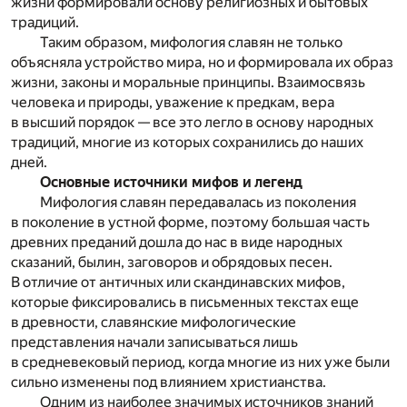
жизни формировали основу религиозных и бытовых
традиций.
Таким образом, мифология славян не только
объясняла устройство мира, но и формировала их образ
жизни, законы и моральные принципы. Взаимосвязь
человека и природы, уважение к предкам, вера
в высший порядок — все это легло в основу народных
традиций, многие из которых сохранились до наших
дней.
Основные источники мифов и легенд
Мифология славян передавалась из поколения
в поколение в устной форме, поэтому большая часть
древних преданий дошла до нас в виде народных
сказаний, былин, заговоров и обрядовых песен.
В отличие от античных или скандинавских мифов,
которые фиксировались в письменных текстах еще
в древности, славянские мифологические
представления начали записываться лишь
в средневековый период, когда многие из них уже были
сильно изменены под влиянием христианства.
Одним из наиболее значимых источников знаний