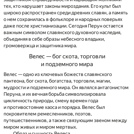
тех, кто нарушает законы мироздания. Его культ был
широко распространен среди древних славян, а память
о нем сохранилась в фольклоре и народных поверьях
даже после христианизации. Сегодня Перун остается
важным символом славянского духовного наследия,
объединяя в себе образы небесного владыки,
громовержца и защитника мира.
Велес — бог скота, торговли
и подземного мира
Велес — одно из ключевых божеств славянского
пантеона, бог скота, богатства, торговли, магии,
мудрости и подземного мира. Он являлся антагонистом
Перуна, и их вечная борьба символизировала
цикличность природы, смену времен года
и противостояние хаоса и порядка. Велес был
покровителем ремесленников, поэтов,
путешественников, а также связующим звеном между
миром живых и миром мертвых.
Образ и сущность Велеса