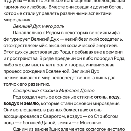
в других — как его женское воплощение, воплощающая
гармонию и любовь. Вместе они создали других богов,
которые стали управлять различными аспектами
мироздания.
Великий Дух и его роль
Параллельно с Родом в некоторых версиях мифа
фигурирует Великий Дух — некий безликий создатель,
отождествляемый с высшей космической энергией.
Этот дух существовал до Рода, пребывая вне времени
и пространства. В ряде преданий он либо породил Рода,
либо же сам выступал в роли творца, инициировав
процесс рождения Вселенной. Великий Дух
не вмешивался в мир непосредственно, а лишь дал
толчок его развитию.
Священные стихии и Мировое Древо
Род создал четыре основные стихии:
огонь, воду,
воздух и землю
, которые стали основой мироздания.
Они воплощались в разных божествах: огонь
ассоциировался с Сварогом, воздух — со Стрибогом,
вода — с богиней Даной, земля — с Мокошью.
Одним из важнейших элементов космогонии стало