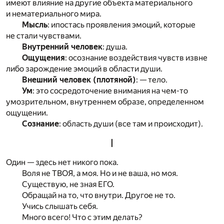
имеют влияние на другие объекта материального
и нематериального мира.
Мысль
: ипостась проявления эмоций, которые
не стали чувствами.
Внутренний человек
: душа.
Ощущения
: осознание воздействия чувств извне
либо зарождение эмоций в области души.
Внешний человек (плотяной)
: — тело.
Ум
: это сосредоточение внимания на чем-то
умозрительном, внутреннем образе, определенном
ощущении.
Сознание
: область души (все там и происходит).
I
Один — здесь нет никого пока.
Воля не ТВОЯ, а моя. Но и не ваша, но моя.
Существую, не зная ЕГО.
Обращай на то, что внутри. Другое не то.
Учись слышать себя.
Много всего! Что с этим делать?