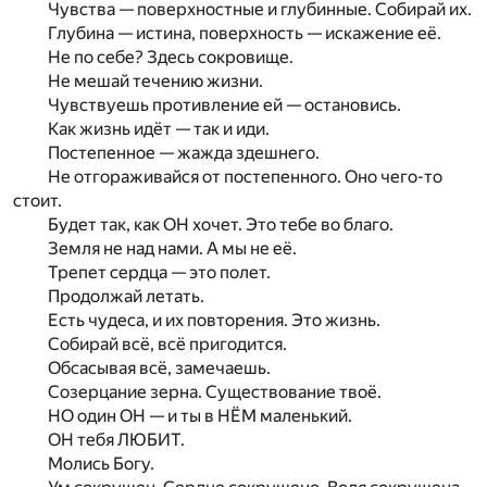
Чувства — поверхностные и глубинные. Собирай их.
Глубина — истина, поверхность — искажение её.
Не по себе? Здесь сокровище.
Не мешай течению жизни.
Чувствуешь противление ей — остановись.
Как жизнь идёт — так и иди.
Постепенное — жажда здешнего.
Не отгораживайся от постепенного. Оно чего-то
стоит.
Будет так, как ОН хочет. Это тебе во благо.
Земля не над нами. А мы не её.
Трепет сердца — это полет.
Продолжай летать.
Есть чудеса, и их повторения. Это жизнь.
Собирай всё, всё пригодится.
Обсасывая всё, замечаешь.
Созерцание зерна. Существование твоё.
НО один ОН — и ты в НЁМ маленький.
ОН тебя ЛЮБИТ.
Молись Богу.