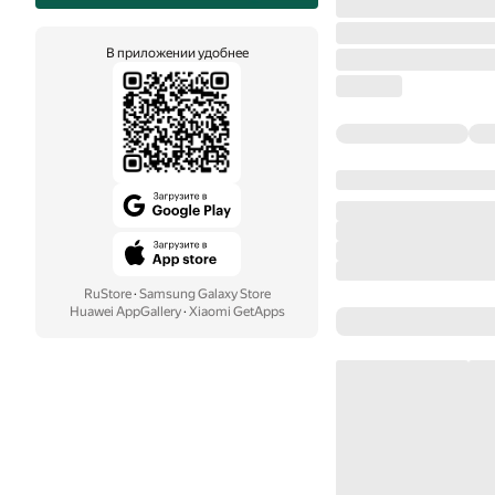
В приложении удобнее
RuStore
·
Samsung Galaxy Store
Huawei AppGallery
·
Xiaomi GetApps