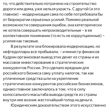
то, что действительно потрачено на строительство
дороги или дома, уже нельзя украсть. С другой (и это
главное) – модернизация сама по себе потребовала бы
от бюрократии серьезных усилий. Помимо реальной
возможности совершения ошибок, она категорически
не хотела совершать непроизводительные – в ее
коллективном понимании (то есть не коррупционные) –
усилия как таковые.
В результате она блокировала модернизацию, но
нефтедоллары все прибывали, – и министр финансов
Кудрин организовал вывод этих денег из страны и их
массовое инвестирование в стратегических
конкурентов России. Это сделало вредным для
российского бизнеса саму уплату налогов, так как
уплаченные средства шли на укрепление
стратегических конкурентов российских бизнесменов,
однако главное заключалось в том, что в силу
колоссального масштаба вывода средств из страны
внутри нее возник жесточайший голод на деньги.
Юридическим доказательством этого искусственно