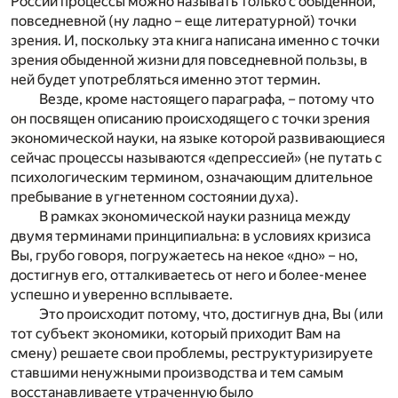
России процессы можно называть только с обыденной,
повседневной (ну ладно – еще литературной) точки
зрения. И, поскольку эта книга написана именно с точки
зрения обыденной жизни для повседневной пользы, в
ней будет употребляться именно этот термин.
Везде, кроме настоящего параграфа, – потому что
он посвящен описанию происходящего с точки зрения
экономической науки, на языке которой развивающиеся
сейчас процессы называются «депрессией» (не путать с
психологическим термином, означающим длительное
пребывание в угнетенном состоянии духа).
В рамках экономической науки разница между
двумя терминами принципиальна: в условиях кризиса
Вы, грубо говоря, погружаетесь на некое «дно» – но,
достигнув его, отталкиваетесь от него и более-менее
успешно и уверенно всплываете.
Это происходит потому, что, достигнув дна, Вы (или
тот субъект экономики, который приходит Вам на
смену) решаете свои проблемы, реструктуризируете
ставшими ненужными производства и тем самым
восстанавливаете утраченную было