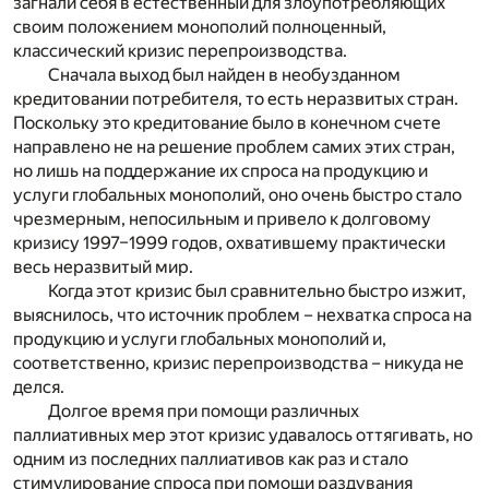
загнали себя в естественный для злоупотребляющих
своим положением монополий полноценный,
классический кризис перепроизводства.
Сначала выход был найден в необузданном
кредитовании потребителя, то есть неразвитых стран.
Поскольку это кредитование было в конечном счете
направлено не на решение проблем самих этих стран,
но лишь на поддержание их спроса на продукцию и
услуги глобальных монополий, оно очень быстро стало
чрезмерным, непосильным и привело к долговому
кризису 1997–1999 годов, охватившему практически
весь неразвитый мир.
Когда этот кризис был сравнительно быстро изжит,
выяснилось, что источник проблем – нехватка спроса на
продукцию и услуги глобальных монополий и,
соответственно, кризис перепроизводства – никуда не
делся.
Долгое время при помощи различных
паллиативных мер этот кризис удавалось оттягивать, но
одним из последних паллиативов как раз и стало
стимулирование спроса при помощи раздувания