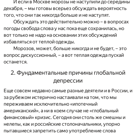
И если в Москве морозы не наступили до середины
декабря, – мы готовы всерьез обсуждать вероятность
того, что они так никогда больше и не наступят.
Обсуждать это действительно можно – в вопросах
погоды свобода слова у нас пока еще сохранилась, но
вот только не надо на основании этих обсуждений
избавляться от теплой одежды.
Морозов, может, больше никогда и не будет, – это
вопрос дискуссионный, – а вот теплая одежда пускай
останется.
2. Фундаментальные причины глобальной
депрессии
Еще совсем недавно самые разные деятели и в России, и
за рубежом истерично настаивали на том, что мы
переживаем исключительно «ипотечный
американский», а ни в коем случае не «глобальный
финансовый» кризис. Сегодня они столь же смешны и
нелепы, как и российские столоначальники, упорно
пытавшиеся запретить само употребление слова