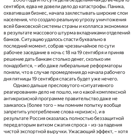
сентября, едва не довели дело до катастрофы. Паника,
охватившая бизнес, начала захлестывать широкие слои
населения, что создало реальную угрозу уничтожения
всей банковской системы страны и коллапса экономики
в результате массового штурма вкладчиками отделений
банков. Ситуацию удалось спасти буквально в
последний момент, собрав чрезвычайное по сути
рабочее заседание в ночь с 18 на 19 сентября и приняв
решение дать банкам столько денег, сколько им
понадобится, – ибо даже либеральные реформаторы
поняли, что в случае промедления до начала рабочего
дня пятницы 19 сентября спасать будет уже нечего.
Однако дальше пресловутого «ситуативного
реагирования» дело не пошло, ни о какой комплексной
антикризисной программе правительство даже не
заикалось (более того – мы помним попытку вообще
запретить употребление слова «кризис»), и в
результате Россия оказалась полностью беззащитной
перед вторым витком сжатия спроса – из-за падения
чистой экспортной выручки. Ужасающий эффект, – хотя