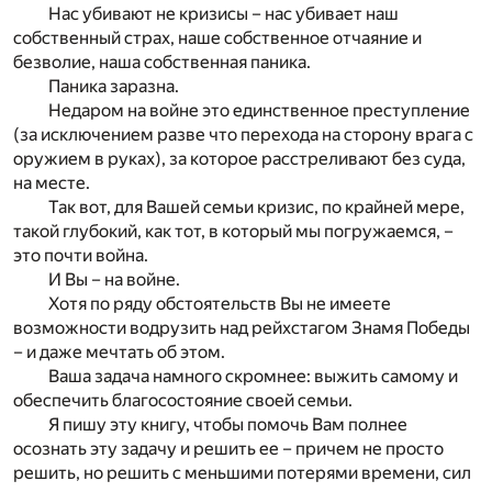
Нас убивают не кризисы – нас убивает наш
собственный страх, наше собственное отчаяние и
безволие, наша собственная паника.
Паника заразна.
Недаром на войне это единственное преступление
(за исключением разве что перехода на сторону врага с
оружием в руках), за которое расстреливают без суда,
на месте.
Так вот, для Вашей семьи кризис, по крайней мере,
такой глубокий, как тот, в который мы погружаемся, –
это почти война.
И Вы – на войне.
Хотя по ряду обстоятельств Вы не имеете
возможности водрузить над рейхстагом Знамя Победы
– и даже мечтать об этом.
Ваша задача намного скромнее: выжить самому и
обеспечить благосостояние своей семьи.
Я пишу эту книгу, чтобы помочь Вам полнее
осознать эту задачу и решить ее – причем не просто
решить, но решить с меньшими потерями времени, сил