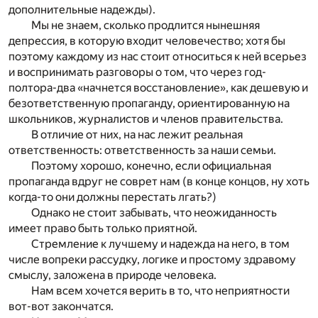
дополнительные надежды).
Мы не знаем, сколько продлится нынешняя
депрессия, в которую входит человечество; хотя бы
поэтому каждому из нас стоит относиться к ней всерьез
и воспринимать разговоры о том, что через год-
полтора-два «начнется восстановление», как дешевую и
безответственную пропаганду, ориентированную на
школьников, журналистов и членов правительства.
В отличие от них, на нас лежит реальная
ответственность: ответственность за наши семьи.
Поэтому хорошо, конечно, если официальная
пропаганда вдруг не соврет нам (в конце концов, ну хоть
когда-то они должны перестать лгать?)
Однако не стоит забывать, что неожиданность
имеет право быть только приятной.
Стремление к лучшему и надежда на него, в том
числе вопреки рассудку, логике и простому здравому
смыслу, заложена в природе человека.
Нам всем хочется верить в то, что неприятности
вот-вот закончатся.