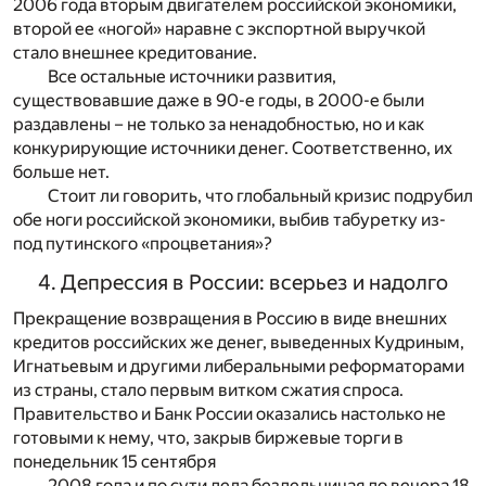
2006 года вторым двигателем российской экономики,
второй ее «ногой» наравне с экспортной выручкой
стало внешнее кредитование.
Все остальные источники развития,
существовавшие даже в 90-е годы, в 2000-е были
раздавлены – не только за ненадобностью, но и как
конкурирующие источники денег. Соответственно, их
больше нет.
Стоит ли говорить, что глобальный кризис подрубил
обе ноги российской экономики, выбив табуретку из-
под путинского «процветания»?
4. Депрессия в России: всерьез и надолго
Прекращение возвращения в Россию в виде внешних
кредитов российских же денег, выведенных Кудриным,
Игнатьевым и другими либеральными реформаторами
из страны, стало первым витком сжатия спроса.
Правительство и Банк России оказались настолько не
готовыми к нему, что, закрыв биржевые торги в
понедельник 15 сентября
2008 года и по сути дела бездельничая до вечера 18