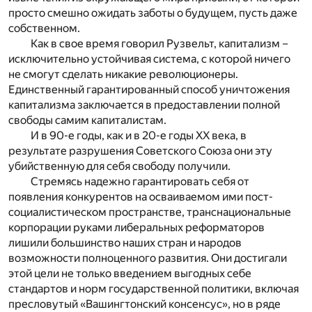
просто смешно ожидать заботы о будущем, пусть даже
собственном.
Как в свое время говорил Рузвельт, капитализм –
исключительно устойчивая система, с которой ничего
не смогут сделать никакие революционеры.
Единственный гарантированный способ уничтожения
капитализма заключается в предоставлении полной
свободы самим капиталистам.
И в 90-е годы, как и в 20-е годы XX века, в
результате разрушения Советского Союза они эту
убийственную для себя свободу получили.
Стремясь надежно гарантировать себя от
появления конкурентов на осваиваемом ими пост-
социалистическом пространстве, транснациональные
корпорации руками либеральных реформаторов
лишили большинство наших стран и народов
возможности полноценного развития. Они достигали
этой цели не только введением выгодных себе
стандартов и норм государственной политики, включая
пресловутый «Вашингтонский консенсус», но в ряде