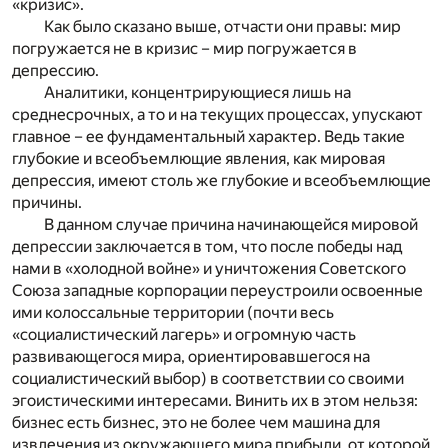
«кризис».
Как было сказано выше, отчасти они правы: мир
погружается не в кризис – мир погружается в
депрессию.
Аналитики, концентрирующиеся лишь на
среднесрочных, а то и на текущих процессах, упускают
главное – ее фундаментальный характер. Ведь такие
глубокие и всеобъемлющие явления, как мировая
депрессия, имеют столь же глубокие и всеобъемлющие
причины.
В данном случае причина начинающейся мировой
депрессии заключается в том, что после победы над
нами в «холодной войне» и уничтожения Советского
Союза западные корпорации переустроили освоенные
ими колоссальные территории (почти весь
«социалистический лагерь» и огромную часть
развивающегося мира, ориентировавшегося на
социалистический выбор) в соответствии со своими
эгоистическими интересами. Винить их в этом нельзя:
бизнес есть бизнес, это не более чем машина для
извлечения из окружающего мира прибыли, от которой