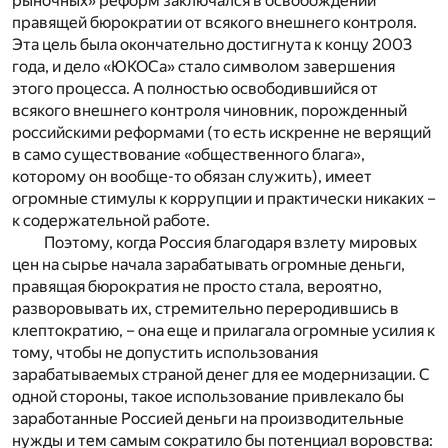
рыночных» реформ заключался в освобождении
правящей бюрократии от всякого внешнего контроля.
Эта цель была окончательно достигнута к концу 2003
года, и дело «ЮКОСа» стало символом завершения
этого процесса. А полностью освободившийся от
всякого внешнего контроля чиновник, порожденный
российскими реформами (то есть искренне не верящий
в само существование «общественного блага»,
которому он вообще-то обязан служить), имеет
огромные стимулы к коррупции и практически никаких –
к содержательной работе.
Поэтому, когда Россия благодаря взлету мировых
цен на сырье начала зарабатывать огромные деньги,
правящая бюрократия не просто стала, вероятно,
разворовывать их, стремительно переродившись в
клептократию, – она еще и прилагала огромные усилия к
тому, чтобы не допустить использования
зарабатываемых страной денег для ее модернизации. С
одной стороны, такое использование привлекало бы
заработанные Россией деньги на производительные
нужды и тем самым сократило бы потенциал воровства: