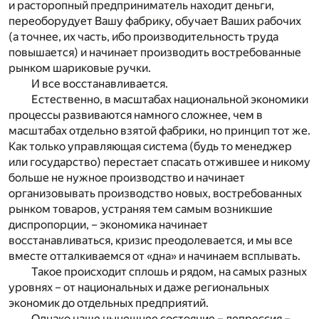
и расторопный предприниматель находит деньги,
переоборудует Вашу фабрику, обучает Ваших рабочих
(а точнее, их часть, ибо производительность труда
повышается) и начинает производить востребованные
рынком шариковые ручки.
И все восстанавливается.
Естественно, в масштабах национальной экономики
процессы развиваются намного сложнее, чем в
масштабах отдельно взятой фабрики, но принцип тот же.
Как только управляющая система (будь то менеджер
или государство) перестает спасать отжившее и никому
больше не нужное производство и начинает
организовывать производство новых, востребованных
рынком товаров, устраняя тем самым возникшие
диспропорции, – экономика начинает
восстанавливаться, кризис преодолевается, и мы все
вместе отталкиваемся от «дна» и начинаем всплывать.
Такое происходит сплошь и рядом, на самых разных
уровнях – от национальных и даже региональных
экономик до отдельных предприятий.
Однако наше нынешнее состояние – депрессия –