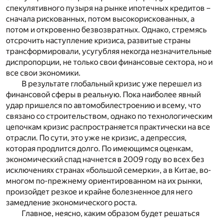
спекулятивного пузыря на рынке ипотечных кредитов –
сначала рискованных, потом высокорискованных, а
потом и откровенно безвозвратных. Однако, стремясь
отсрочить наступление кризиса, развитые страны
трансформировали, усугубляя некогда незначительные
диспропорции, не только свои финансовые сектора, но и
все свои экономики.
В результате глобальный кризис уже перешел из
финансовой сферы в реальную. Пока наиболее явный
удар пришелся по автомобилестроению и всему, что
связано со строительством, однако по технологическим
цепочкам кризис распространяется практически на все
отрасли. По сути, это уже не кризис, а депрессия,
которая продлится долго. По имеющимся оценкам,
экономический спад начнется в 2009 году во всех без
исключениях странах «большой семерки», а в Китае, во-
многом по-прежнему ориентированном на их рынки,
произойдет резкое и крайне болезненное для него
замедление экономического роста.
Главное, неясно, каким образом будет решаться