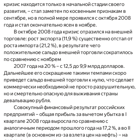
кризис находится только в начальной стадии своего
развития, – стал заметен по косвенным признакам в
сентябре, но в полной мере проявился с октября 2008
года и стал окончательно ясен в ноябре.
В октябре 2008 года кризис отразился на внешней
торговле: рост экспорта (11,9 %) существенно отстал от
роста импорта (21,2 %), в результате чего
положительное сальдо внешней торговли сократилось
по сравнению с ноябрем
2007 года на 20 % – с 12,5 до 9,9 млрд долларов.
Дальнейшее его сокращение такими темпами скоро
приведет сальдо внешней торговли к нулю, что сделает
коммерчески необходимой не просто разрушительную,
но и смертельно опасную для выживания страны
девальвацию рубля.
Совокупный финансовый результат российских
предприятий – общая прибыль за вычетом убытка в I
квартале 2008 года выросла по сравнению с
аналогичным периодом прошлого года на 17,2 %, а во II
квартале (в основном из-за взлета цен на нефть) – на