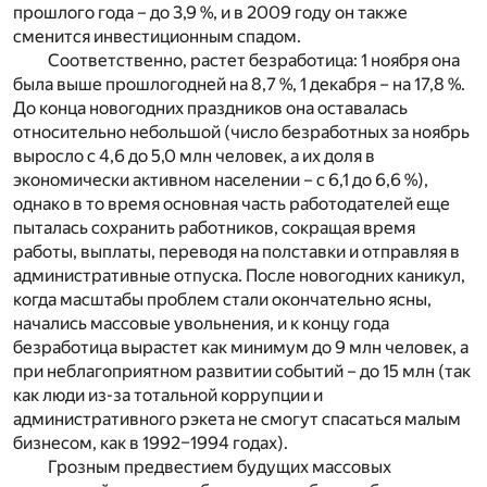
прошлого года – до 3,9 %, и в 2009 году он также
сменится инвестиционным спадом.
Соответственно, растет безработица: 1 ноября она
была выше прошлогодней на 8,7 %, 1 декабря – на 17,8 %.
До конца новогодних праздников она оставалась
относительно небольшой (число безработных за ноябрь
выросло с 4,6 до 5,0 млн человек, а их доля в
экономически активном населении – с 6,1 до 6,6 %),
однако в то время основная часть работодателей еще
пыталась сохранить работников, сокращая время
работы, выплаты, переводя на полставки и отправляя в
административные отпуска. После новогодних каникул,
когда масштабы проблем стали окончательно ясны,
начались массовые увольнения, и к концу года
безработица вырастет как минимум до 9 млн человек, а
при неблагоприятном развитии событий – до 15 млн (так
как люди из-за тотальной коррупции и
административного рэкета не смогут спасаться малым
бизнесом, как в 1992–1994 годах).
Грозным предвестием будущих массовых