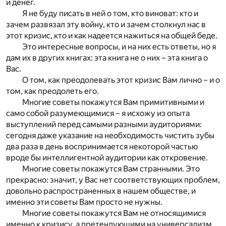
и денег.
Я не буду писать в ней о том, кто виноват: кто и
зачем развязал эту войну, кто и зачем столкнул нас в
этот кризис, кто и как надеется нажиться на общей беде.
Это интересные вопросы, и на них есть ответы, но я
дам их в других книгах: эта книга не о них – эта книга о
Вас.
О том, как преодолевать этот кризис Вам лично – и о
том, как преодолеть его.
Многие советы покажутся Вам примитивными и
само собой разумеющимися – я исхожу из опыта
выступлений перед самыми разными аудиториями:
сегодня даже указание на необходимость чистить зубы
два раза в день воспринимается некоторой частью
вроде бы интеллигентной аудитории как откровение.
Многие советы покажутся Вам странными. Это
прекрасно: значит, у Вас нет соответствующих проблем,
довольно распространенных в нашем обществе, и
именно эти советы Вам просто не нужны.
Многие советы покажутся Вам не относящимися
именно к кризису, а претендующими на универсализм.