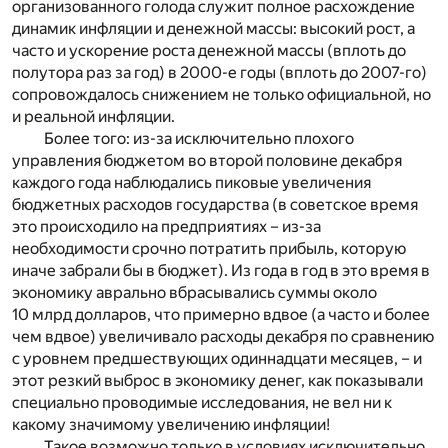
организованного голода служит полное расхождение
динамик инфляции и денежной массы: высокий рост, а
часто и ускорение роста денежной массы (вплоть до
полутора раз за год) в 2000-е годы (вплоть до 2007-го)
сопровождалось снижением не только официальной, но
и реальной инфляции.
Более того: из-за исключительно плохого
управления бюджетом во второй половине декабря
каждого года наблюдались пиковые увеличения
бюджетных расходов государства (в советское время
это происходило на предприятиях – из-за
необходимости срочно потратить прибыль, которую
иначе забрали бы в бюджет). Из года в год в это время в
экономику аврально вбрасывались суммы около
10 млрд долларов, что примерно вдвое (а часто и более
чем вдвое) увеличивало расходы декабря по сравнению
с уровнем предшествующих одиннадцати месяцев, – и
этот резкий выброс в экономику денег, как показывали
специально проводимые исследования, не вел ни к
какому значимому увеличению инфляции!
Такое возможно только в условиях исключительно