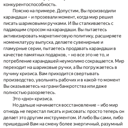
конкурентоспособность.
Поясню на примере. Допустим, Вы производили
карандаши – и прозевали момент, когда мир решил
писать шариковыми ручками. И Вы сталкиваетесь с
падающим спросом на карандаши. Вы пытаетесь
активизировать маркетинговую политику, расширяете
номенклатуру выпуска, делаете сувенирные и
гламурные серии, пытаетесь продавать карандаши в
качестве памятных подарков, – но все это не то, и
потребление карандашей неумолимо сокращается. Мир
переходит на шариковые ручки, а Вы погружаетесь в
пучину кризиса. Вам приходится свертывать
производство, увольнять рабочих и в какой-то момент
Вы оказываетесь на грани банкротства или даже
полностью разоряетесь.
Это «дно» кризиса.
Но дальше начинается восстановление – ибо мир
отнюдь не перестал писать и рисовать: просто теперь он
делает это другим инструментом. И либо Вы сами, либо
пришедший Вам на смену более энергичный, разумный