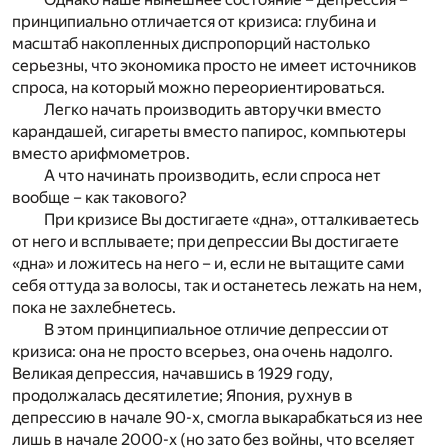
принципиально отличается от кризиса: глубина и
масштаб накопленных диспропорций настолько
серьезны, что экономика просто не имеет источников
спроса, на который можно переориентироваться.
Легко начать производить авторучки вместо
карандашей, сигареты вместо папирос, компьютеры
вместо арифмометров.
А что начинать производить, если спроса нет
вообще – как такового?
При кризисе Вы достигаете «дна», отталкиваетесь
от него и всплываете; при депрессии Вы достигаете
«дна» и ложитесь на него – и, если не вытащите сами
себя оттуда за волосы, так и останетесь лежать на нем,
пока не захлебнетесь.
В этом принципиальное отличие депрессии от
кризиса: она не просто всерьез, она очень надолго.
Великая депрессия, начавшись в 1929 году,
продолжалась десятилетие; Япония, рухнув в
депрессию в начале 90-х, смогла выкарабкаться из нее
лишь в начале 2000-х (но зато без войны, что вселяет