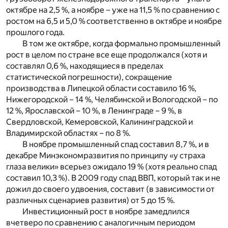
октябре на 2,5 %, а ноябре – уже на 11,5 % по сравнению с
ростом на 6,5 и 5,0 % соответственно в октябре и ноябре
прошлого года.
В том же октябре, когда формально промышленный
рост в целом по стране все еще продолжался (хотя и
составлял 0,6 %, находящиеся в пределах
статистической погрешности), сокращение
производства в Липецкой области составило 16 %,
Нижегородской – 14 %, Челябинской и Вологодской – по
12 %, Ярославской – 10 %, в Ленинграде – 9 %, в
Свердловской, Кемеровской, Калининградской и
Владимирской областях – по 8 %.
В ноябре промышленный спад составил 8,7 %, и в
декабре Минэкономразвития по принципу «у страха
глаза велики» всерьез ожидало 19 % (хотя реально спад
составил 10,3 %). В 2009 году спад ВВП, который так и не
дожил до своего удвоения, составит (в зависимости от
различных сценариев развития) от 5 до 15 %.
Инвестиционный рост в ноябре замедлился
вчетверо по сравнению с аналогичным периодом