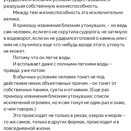
разрушая собственную жизнеспособность.
Между тем жизнеспособность эта исключительно
велика.
Я приношу извинения близким утонувших, – но ведь
сам человек, если его не скрутила судорога, не затянуло
в водоворот, если он не ударился головой о камень или с
ним не случилось еще что-нибудь вроде этого, утонуть
не может.
Потому что он легче воды.
И всплывает даже с полными легкими воды –
правда, уже потом.
В обычных условиях человек тонет не под
действием неких объективных причин – он тонет от
собственных паники, суеты и отчаяния. (Еще раз
приношу извинения близким утонувших: список
исключений огромен, но я сам тонул не один раз и знаю,
о чем говорю.)
Это происходит не только в реках, озерах и морях –
то же самое, только в других формах, происходит и в
повседневной жизни.