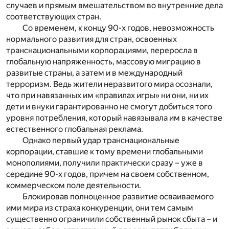
случаев и прямым вмешательством во внутренние дела
соответствующих стран.
Со временем, к концу 90-х годов, невозможность
нормального развития для стран, освоенных
транснациональными корпорациями, переросла в
глобальную напряженность, массовую миграцию в
развитые страны, а затем и в международный
терроризм. Ведь жители неразвитого мира осознали,
что при навязанных им «правилах игры» ни они, ни их
дети и внуки гарантированно не смогут добиться того
уровня потребления, который навязывала им в качестве
естественного глобальная реклама.
Однако первый удар транснациональные
корпорации, ставшие к тому времени глобальными
монополиями, получили практически сразу – уже в
середине 90-х годов, причем на своем собственном,
коммерческом поле деятельности.
Блокировав полноценное развитие осваиваемого
ими мира из страха конкуренции, они тем самым
существенно ограничили собственный рынок сбыта – и