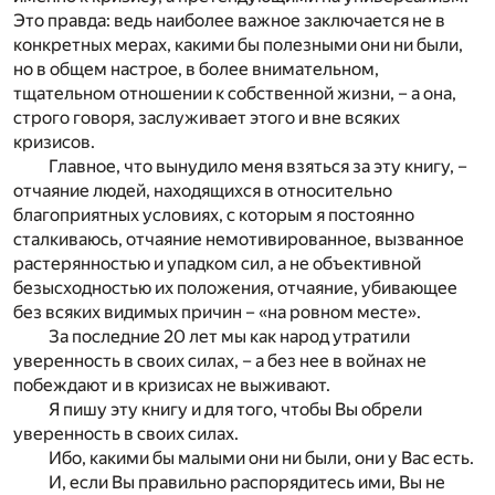
Это правда: ведь наиболее важное заключается не в
конкретных мерах, какими бы полезными они ни были,
но в общем настрое, в более внимательном,
тщательном отношении к собственной жизни, – а она,
строго говоря, заслуживает этого и вне всяких
кризисов.
Главное, что вынудило меня взяться за эту книгу, –
отчаяние людей, находящихся в относительно
благоприятных условиях, с которым я постоянно
сталкиваюсь, отчаяние немотивированное, вызванное
растерянностью и упадком сил, а не объективной
безысходностью их положения, отчаяние, убивающее
без всяких видимых причин – «на ровном месте».
За последние 20 лет мы как народ утратили
уверенность в своих силах, – а без нее в войнах не
побеждают и в кризисах не выживают.
Я пишу эту книгу и для того, чтобы Вы обрели
уверенность в своих силах.
Ибо, какими бы малыми они ни были, они у Вас есть.
И, если Вы правильно распорядитесь ими, Вы не