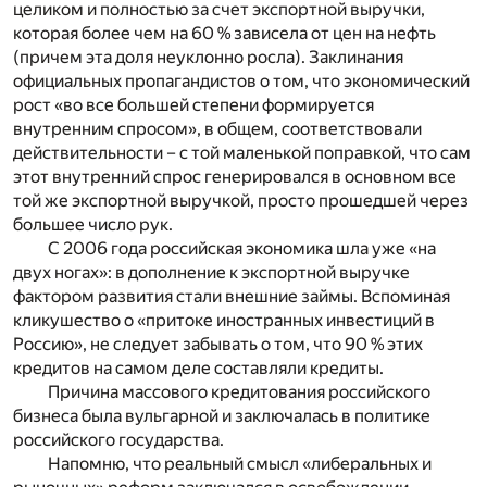
целиком и полностью за счет экспортной выручки,
которая более чем на 60 % зависела от цен на нефть
(причем эта доля неуклонно росла). Заклинания
официальных пропагандистов о том, что экономический
рост «во все большей степени формируется
внутренним спросом», в общем, соответствовали
действительности – с той маленькой поправкой, что сам
этот внутренний спрос генерировался в основном все
той же экспортной выручкой, просто прошедшей через
большее число рук.
С 2006 года российская экономика шла уже «на
двух ногах»: в дополнение к экспортной выручке
фактором развития стали внешние займы. Вспоминая
кликушество о «притоке иностранных инвестиций в
Россию», не следует забывать о том, что 90 % этих
кредитов на самом деле составляли кредиты.
Причина массового кредитования российского
бизнеса была вульгарной и заключалась в политике
российского государства.
Напомню, что реальный смысл «либеральных и