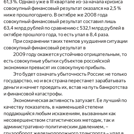
61,3 %. Однако уже в III квартале из-за начала кризиса
совокупный финансовый результат оказался на 2,5 %
ниже прошлогоднего. В октябре же 2008 года
совокупный финансовый результат составил лишь
63,4 млрд рублей по сравнению с 532,1 млрд рублей в
октябре прошлого года, то есть упал в 8,4 раза.
При сохранении таких темпов ухудшения ситуации
совокупный финансовый результат в
2009 году окажется устойчиво отрицательным, то
есть совокупные убытки субъектов российской
экономики превысят их совокупную прибыль.
Это будет означать убыточность России: не только
государство, но и вся страна перестанет зарабатывать
деньги и начнет проедать их, встав на путь банкротства
и финансовой катастрофы.
Экономическая активность затухает. Ее лучший по
качеству показатель, в наименьшей степени
поддающийся любым искажениям, вызванным как
несовершенством статистических методик, так и
административно-политическим давлением, –
грузооборот железнодорожного транспорта – упал в