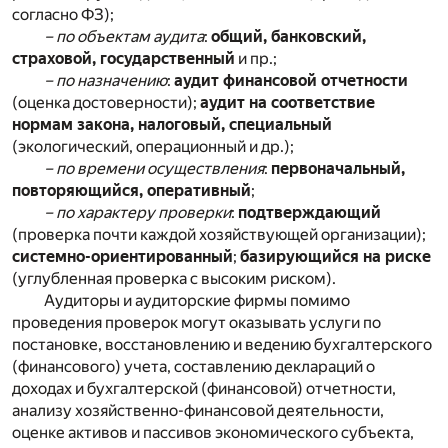
согласно ФЗ);
– по объектам аудита
:
общий, банковский,
страховой, государственный
и пр.;
– по назначению
:
аудит финансовой отчетности
(оценка достоверности);
аудит на соответствие
нормам закона, налоговый, специальный
(экологический, операционный и др.);
– по времени осуществления
:
первоначальный,
повторяющийся, оперативный
;
– по характеру проверки
:
подтверждающий
(проверка почти каждой хозяйствующей организации);
системно-ориентированный
;
базирующийся на риске
(углубленная проверка с высоким риском).
Аудиторы и аудиторские фирмы помимо
проведения проверок могут оказывать услуги по
постановке, восстановлению и ведению бухгалтерского
(финансового) учета, составлению деклараций о
доходах и бухгалтерской (финансовой) отчетности,
анализу хозяйственно-финансовой деятельности,
оценке активов и пассивов экономического субъекта,