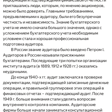
информации и подтверждения финансовой отчетности
приглашались люди, которым, по мнению акционеров,
можно было доверять. Главными требованиями,
предъявляемыми к аудитору, были его безупречная
честность и независимость. Знание бухгалтерского
учета не имело сначала большого значения, однако с
усложнением бухгалтерского учета необходимым
условием стала и хорошая профессиональная
подготовка аудитора.
В России звание аудитора было введено Петром I.
Аудиторов в России называли присяжными
бухгалтерами. Последующие три попытки организации
института аудита (в 1889, 1912 и 1928 гг.) оказались
неудачными.
До конца 1940-х гг. аудит заключался в проверке
документации, подтверждающей записанные денежные
операции, и правильной группировке этих операций в
финансовых отчетах –
подтверждающий аудит
. После
1949 г. больше внимания стали уделять вопросам
внутреннего контроля в компаниях. Аудиторские
фирмы больше начали заниматься консультационной