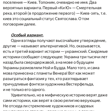
поселения — Киев. Топоним, очевидно не имя. Два
вероятных варианта. Первый «Ки Ю» — Смертельная
река, второй (в продолжение первого) — Киев-зять, т.е.
киев это социальный статус Святослава. О том
поговорим далее.
Особый вариант.
Одни взгляды получают высочайшее утверждение,
другие — называют альтернативой. Но, оказывается,
есть и третий вариант истории — украинский. Свидомые
историки сообщают следующее: Украина три тысячи лет
назад была сверхдержавой, а на мове о будущем
Украины размовляли Ной и Будда. Мало того, и сама
мова принесена с планеты Венера! Вот как может
разыграться фантазия у тех, кто разглядывает
причудливые фэнтези художника Вестерфельда,
и не только его одного.
Удивительно, но в мифическую историю верят даже
сами историки, как верят в свою религию верующие.
Не отсюда ли стремление художников и садовых