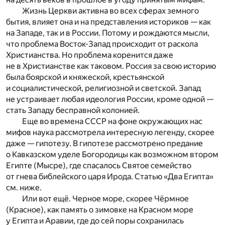
Жизнь Церкви активна во всех сферах земного
бытия, влияет она и на представления историков — как
на Западе, так и в России. Потому и рождаются мысли,
что проблема Восток-Запад происходит от раскола
Христианства. Но проблема коренится даже
не в Христианстве как таковом. Россия за свою историю
была боярской и княжеской, крестьянской
и социалистической, религиозной и светской. Запад
не устраивает любая идеология России, кроме одной —
стать Западу бесправной колонией.
Еще во времена СССР на фоне окружающих нас
мифов наука рассмотрела интересную легенду, скорее
даже — гипотезу. В гипотезе рассмотрено предание
о Кавказском уделе Богородицы как возможном втором
Египте (Мысре), где спасалось Святое семейство
от гнева библейского царя Ирода. Статью «Два Египта»
см. ниже.
Или вот ещё. Черное море, скорее Чёрмное
(Красное), как память о зимовке на Красном море
у Египта и Аравии, где до сей поры сохранилась