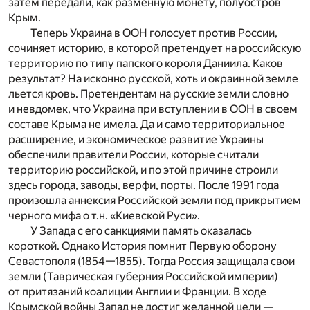
затем передали, как разменную монету, полуостров
Крым.
Теперь Украина в ООН голосует против России,
сочиняет историю, в которой претендует на российскую
территорию по типу папского короля Даниила. Каков
результат? На исконно русской, хоть и окраинной земле
льется кровь. Претендентам на русские земли словно
и невдомек, что Украина при вступлении в ООН в своем
составе Крыма не имела. Да и само территориальное
расширение, и экономическое развитие Украины
обеспечили правители России, которые считали
территорию российской, и по этой причине строили
здесь города, заводы, верфи, порты. После 1991 года
произошла аннексия Российской земли под прикрытием
черного мифа о т.н. «Киевской Руси».
У Запада с его санкциями память оказалась
короткой. Однако История помнит Первую оборону
Севастополя (1854—1855). Тогда Россия защищала свои
земли (Таврическая губерния Российской империи)
от притязаний коалиции Англии и Франции. В ходе
Крымской войны Запад не достиг желанной цели —