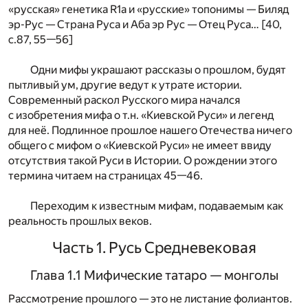
«русская» генетика R1a и «русские» топонимы — Биляд
эр-Рус — Страна Руса и Аба эр Рус — Отец Руса… [40,
с.87, 55—56]
Одни мифы украшают рассказы о прошлом, будят
пытливый ум, другие ведут к утрате истории.
Современный раскол Русского мира начался
с изобретения мифа о т.н. «Киевской Руси» и легенд
для неё. Подлинное прошлое нашего Отечества ничего
общего с мифом о «Киевской Руси» не имеет ввиду
отсутствия такой Руси в Истории. О рождении этого
термина читаем на страницах 45—46.
Переходим к известным мифам, подаваемым как
реальность прошлых веков.
Часть 1. Русь Средневековая
Глава 1.1 Мифические татаро — монголы
Рассмотрение прошлого — это не листание фолиантов.