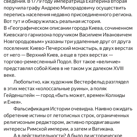
сведения. В 1779 году императрица Екатерина Вторая
поручила графу Андрею Милорадовичу осуществить
перепись населения недавно присоединенного региона.
Вот тут и обнаружилась реальная история.
В «Географическом описании города Киева, сочиненном
Киевскаго гарнизона поручиком Василием Ивановичем
Новгородцовым» указаны три удаленные друг от друга
поселения: Киево-Печерский монастырь, в двух верстах
от него — Верхний Киев, а еще в трех верстах —
торгово-ремесленный Подол. Вот такое «величие»
представлял собой Киев в не таком уж далеком XVIII
веке.
Любопытно, как художник Вестерфельд разглядел
в этих местах «колоссальные руины», а поляк
Гейденштейн — город «быть может, времен Колхиды
и Енея».
Фальсификация Истории очевидна. Наивно ожидать
обретение истины от летописных строк, ограниченных
религиозным редактором, активно продвигавшим
интересы Римской империи, а затем и Ватикана.
А в действительности? А было ли историческое