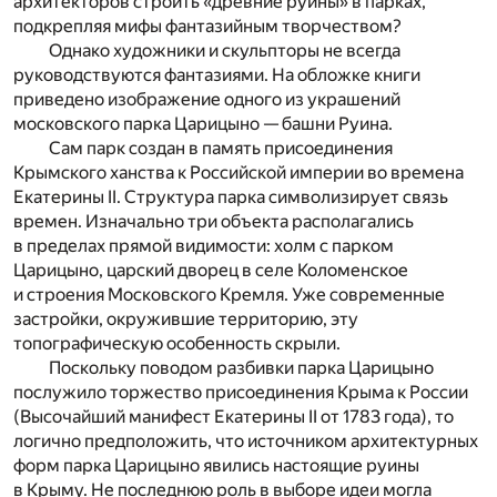
архитекторов строить «древние руины» в парках,
подкрепляя мифы фантазийным творчеством?
Однако художники и скульпторы не всегда
руководствуются фантазиями. На обложке книги
приведено изображение одного из украшений
московского парка Царицыно — башни Руина.
Сам парк создан в память присоединения
Крымского ханства к Российской империи во времена
Екатерины II. Структура парка символизирует связь
времен. Изначально три объекта располагались
в пределах прямой видимости: холм с парком
Царицыно, царский дворец в селе Коломенское
и строения Московского Кремля. Уже современные
застройки, окружившие территорию, эту
топографическую особенность скрыли.
Поскольку поводом разбивки парка Царицыно
послужило торжество присоединения Крыма к России
(Высочайший манифест Екатерины II от 1783 года), то
логично предположить, что источником архитектурных
форм парка Царицыно явились настоящие руины
в Крыму. Не последнюю роль в выборе идеи могла