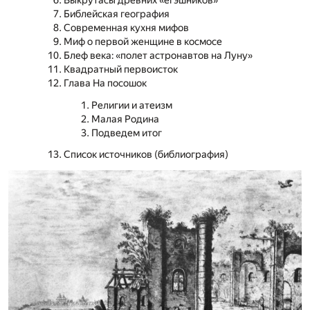
Выкрутасы древних «егэшников»
Библейская география
Современная кухня мифов
Миф о первой женщине в космосе
Блеф века: «полет астронавтов на Луну»
Квадратный первоисток
Глава На посошок
Религии и атеизм
Малая Родина
Подведем итог
Список источников (библиография)