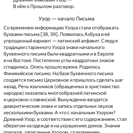
В нём о Прошлом разговор.
Узор — начало Письма
Со временем информацию Узора стали отображать
буквами письма [38, 39]. Появилась Азбука и её
упрощенный вариант — латинский алфавит. Следуя
традиции старинного Узора знаки начального
буквенного письма были квадратными и в Европе
и на Востоке. Постепенно углы квадратных знаков
сгладились. Опять прошло время. Родилось
Финикийское письмо. На базе буквенного письма
создается письмо Церковное и пришлось сделать шаг
назад. Речь язычников (обращенных в христианство
народов) оказалась многообразней латинской
и церковно-славянской. Вынужденно вводятся
диакритические знаки и запись отдельных звуков
несколькими буквами. А что с начальным Узором?
Древний Узор, в соответствии с его содержанием, стал
оберегом на одежде и на украшениях домов. Знания
предков, записанные Узором, со временем