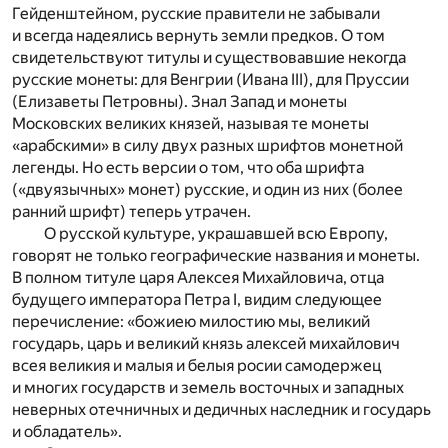
Гейденштейном, русские правители не забывали
и всегда надеялись вернуть земли предков. О том
свидетельствуют титулы и существовавшие некогда
русские монеты: для Венгрии (Ивана III), для Пруссии
(Елизаветы Петровны). Знал Запад и монеты
Московских великих князей, называя те монеты
«арабскими» в силу двух разных шрифтов монетной
легенды. Но есть версии о том, что оба шрифта
(«двуязычных» монет) русские, и один из них (более
ранний шрифт) теперь утрачен.
О русской культуре, украшавшей всю Европу,
говорят не только географические названия и монеты.
В полном титуле царя Алексея Михайловича, отца
будущего императора Петра I, видим следующее
перечисление: «божиею милостию мы, великий
государь, царь и великий князь алексей михайлович
всея великия и малыя и белыя росии самодержец
и многих государств и земель восточных и западных
неверных отечничных и дедичных наследник и государь
и обладатель».