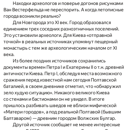
Находки археологов и поверье догонов рисунками
Ван Вестерфельда не переспорить. А когда летописные
города возникли реально?
Для Новгорода это XI век. Город образовался
единением трех соседних разноэтничных поселений.
Это установили археологи. Для Киева «отправной
точкой» в реальных источниках упомянут пещерный
монастырь c тем же археологическим началом от XI
века.
Из более поздних источников сохранились
документы времен Петра I и Екатерины II о т.н. древней
античности Киева. Петр I, обследуя места возможного
сражения перед известной нам сегодня Полтавской
баталией, в своем дневнике отметил, что «обнаружил
зело худую ситуацию». Никакого великого Киева
со стенами и бастионами он не увидел. В итоге
пришлось разбивать шведов не вблизи мифической
«Матери городов», а под реальной Полтавой (бывшим
Балтаваром) — древним городом Волжских Булгар.
Другой источник сообщает не менее интересные