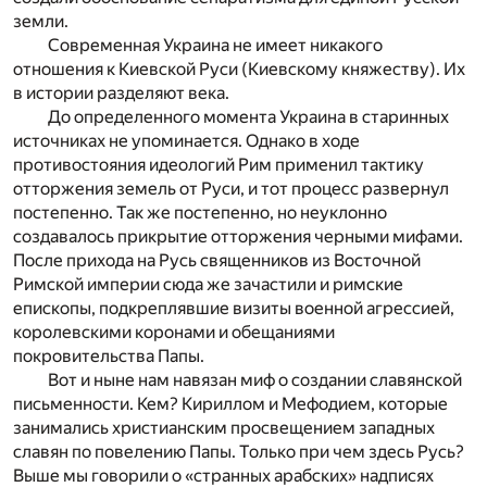
земли.
Современная Украина не имеет никакого
отношения к Киевской Руси (Киевскому княжеству). Их
в истории разделяют века.
До определенного момента Украина в старинных
источниках не упоминается. Однако в ходе
противостояния идеологий Рим применил тактику
отторжения земель от Руси, и тот процесс развернул
постепенно. Так же постепенно, но неуклонно
создавалось прикрытие отторжения черными мифами.
После прихода на Русь священников из Восточной
Римской империи сюда же зачастили и римские
епископы, подкреплявшие визиты военной агрессией,
королевскими коронами и обещаниями
покровительства Папы.
Вот и ныне нам навязан миф о создании славянской
письменности. Кем? Кириллом и Мефодием, которые
занимались христианским просвещением западных
славян по повелению Папы. Только при чем здесь Русь?
Выше мы говорили о «странных арабских» надписях