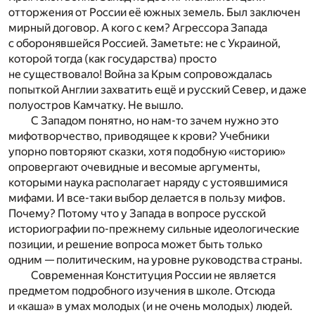
отторжения от России её южных земель. Был заключен
мирный договор. А кого с кем? Агрессора Запада
с оборонявшейся Россией. Заметьте: не с Украиной,
которой тогда (как государства) просто
не существовало! Война за Крым сопровождалась
попыткой Англии захватить ещё и русский Север, и даже
полуостров Камчатку. Не вышло.
С Западом понятно, но нам-то зачем нужно это
мифотворчество, приводящее к крови? Учебники
упорно повторяют сказки, хотя подобную «историю»
опровергают очевидные и весомые аргументы,
которыми наука располагает наряду с устоявшимися
мифами. И все-таки выбор делается в пользу мифов.
Почему? Потому что у Запада в вопросе русской
историографии по-прежнему сильные идеологические
позиции, и решение вопроса может быть только
одним — политическим, на уровне руководства страны.
Современная Конституция России не является
предметом подробного изучения в школе. Отсюда
и «каша» в умах молодых (и не очень молодых) людей.