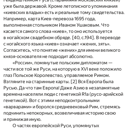
уже была державой. Кроме летописного упоминания
«киевских владык» есть и реальные тому свидетельства.
Например, карта Киев-перевоза 1695 года,
выполненная стольником Иваном Ушаковым. Что
касается самого слова «киев», то оно используется
в ногайском свадебном обряде. [40, с.194]. В переводе
с ногайского языка «киев» означает «жених, зять».
Согласитесь, что понятие «жених» для имени великого
князя-основателя не подходит абсолютно.
«России», помянутые польским дипломатом —
части все той же Руси, на которую в XVI веке положило
глаз Польское Королевство, управляемое Римом.
Взгляните на старинные карты. [2] Вся Европа была
Русью. Да что там Европа! Даже Азию в незапамятные
времена населяли люди с генетикой R1a (русо-арийской
генетикой). Вот с этими неподконтрольными
«варварами» и боролся средневековый Рим, стремясь
подчинить непокорных, возвеличивая историю свою
и принижая иную.
О частях европейской Руси, упомянутых