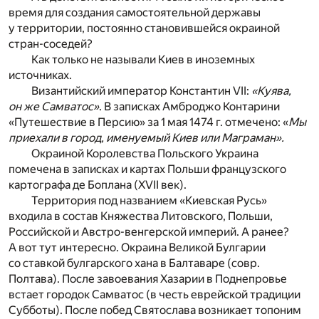
время для создания самостоятельной державы
у территории, постоянно становившейся окраиной
стран-соседей?
Как только не называли Киев в иноземных
источниках.
Византийский император Константин VII:
«Куява,
он же Самватос»
. В записках Амброджо Контарини
«Путешествие в Персию» за 1 мая 1474 г. отмечено: «
Мы
приехали в город, именуемый Киев или Маграман».
Окраиной Королевства Польского Украина
помечена в записках и картах Польши французского
картографа де Боплана (XVII век).
Территория под названием «Киевская Русь»
входила в состав Княжества Литовского, Польши,
Российской и Австро-венгерской империй. А ранее?
А вот тут интересно. Окраина Великой Булгарии
со ставкой булгарского хана в Балтаваре (совр.
Полтава). После завоевания Хазарии в Поднепровье
встает городок Самватос (в честь еврейской традиции
Субботы). После побед Святослава возникает топоним