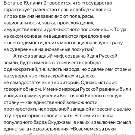
В статье 19, пункт 2 говорится, что «государство
гарантирует равенство прав и свобод человека
и гражданина независимо от пола, расы,
национальности, языка, происхождения,
имущественного и должностного положения…». Тогда
на каком основании выдвигаются предложения
о необходимости делить многонациональную страну
на суверенные национальные лоскутки?
А таков западный миф, созданный для Русской
земли, будто именно в этом и есть свобода
с демократией, т.е. власть народа, но с делением страны
на суверенные «хатаскрайные» и далеко
не самодостаточные территории. Однако история
говорит об ином. Именно народы Русской равнины были
инициаторами единения Восточной Европы в общую
страну — как единственной возможности
противостоять непрерывной западной агрессии с целью
эту территорию колонизовать. Вспомните слова
популярного барда Окуджавы, в каких и заключен смысл
единства, а не разъединения: «Возьмемся за руки