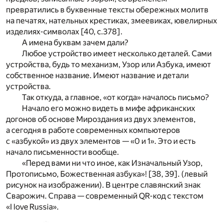
превратились в буквенные тексты обережных молитв
на печатях, нательных крестиках, змеевиках, ювелирных
изделиях-символах [40, с.378].
А имена буквам зачем дали?
Любое устройство имеет несколько деталей. Сами
устройства, будь то механизм, Узор или Азбука, имеют
собственное название. Имеют название и детали
устройства.
Так откуда, а главное, «от когда» началось письмо?
Начало его можно видеть в мифе африканских
догонов об основе Мироздания из двух элементов,
а сегодня в работе современных компьютеров
с «азбукой» из двух элементов — «0 и 1». Это и есть
начало письменности вообще.
«Перед вами ни что иное, как Изначальный Узор,
Протописьмо, Божественная азбука»! [38, 39]. (левый
рисунок на изображении). В центре славянский знак
Сварожич. Справа — современный QR-код с текстом
«I love Russia».