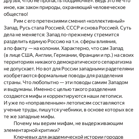
друзья, чтоб не пропасть поодиночке». Ведь это не что
иное, как закон природы, охраняющий человеческое
общество!
Рим с его претензиями сменил «коллективный»
Запад. Русь стала Россией, СССР и снова Россией. Суть
дела не меняется: Запад по-прежнему стремится
разделить единую Россию на т.н. сферы влияния,
а по факту — на колонии. Характерно, что сам Запад
(в лице США, Англии, Германии, Франции и пр.) на своих
территориях никакого демократического сепаратизма
не допускает. Но вот для России западными радетелями
изобретаются формальные поводы для разделения
страны. Что любопытно — эти поводы самим Западом
и выдуманы. Именно с целью такого разделения
создаются мифы и корректируются наши летописи.
И уже по «поправленным» летописям составляются
ученые труды, пишутся учебники, в основе которых все
те же западные мифы.
Почему мы верим мифам, не выдерживающим
элементарной критики?
Ключевых для академической истории городов