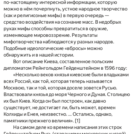
по-настоящему интересной информации, которую
можно в нём почерпнуть, устное народное творчество
(как и религиозные мифы) в первую очередь —
средство воздействия на сознание масс. В недобрых
руках мифы способны превратиться в оружие,
изменяющее мировоззрение. Результаты
мифотворчества наблюдаются у разных народов.
Подобные идеологические «вбросы» можно
обнаружить и в нашей истории.
Вот описание Киева, составленное польским
дипломатом Рейнгольдом Гейденштейном в 1596 году:
«Несколько веков князья киевские были владыками
всех Poccий, как той, которая теперь называется
Москвою, так и той, которая доселе зовется Русью.
Властвовали князья до моря Черного и Дуная. Столицею
их был Киев. Когда он был построен, как давно
существует, не достигает ли, быть может, времен
Колхиды и Енея, неизвестно. … Остались, однако,
памятники прежнего величия». [1]
На самом деле ко времени написания этих строк
Гейденштейном Русь (стараниями московских князей)