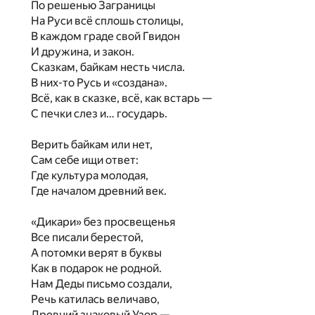
По решенью Заграницы
На Руси всё сплошь столицы,
В каждом граде свой Гвидон
И дружина, и закон.
Сказкам, байкам несть числа.
В них-то Русь и «создана».
Всё, как в сказке, всё, как встарь —
С печки слез и… государь.
Верить байкам или нет,
Сам себе ищи ответ:
Где культура молодая,
Где началом древний век.
«Дикари» без просвещенья
Все писали берестой,
А потомки верят в буквы
Как в подарок не родной.
Нам Деды письмо создали,
Речь катилась величаво,
Древний знаковый Узор —