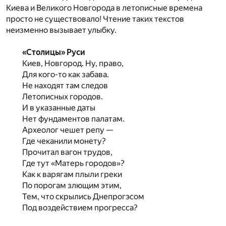
Киева и Великого Новгорода в летописные времена
просто не существовало! Чтение таких текстов
неизменно вызывает улыбку.
«Столицы» Руси
Киев, Новгород. Ну, право,
Для кого-то как забава.
Не находят там следов
Летописных городов.
И в указанные даты
Нет фундаментов палатам.
Археолог чешет репу —
Где чеканили монету?
Прочитал вагон трудов,
Где тут «Матерь городов»?
Как к варягам плыли греки
По порогам злющим этим,
Тем, что скрылись Днепрогэсом
Под воздействием прогресса?