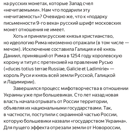
на русских монетах, которые Запад счел
«нечитаемыми». Нам что подарили эту
«нечитаемость»? Очевидно же, что к «подарку
письменности 9-го века» русский шрифт московских
монет отношения не имеет.
Хоть и приняли русские князья христианство,
но идеологию Рима неизменно отражали (в том числе —
мечом). Исключение составила Галиция и её князь
Даниил, принявший от Рима в 1254 году королевскую
корону и титул с претензией на правление Русью
(«duces totius terrae Russiae, Galicie et Ladimirie» —
король Руси и князь всей земли Русской, Галицкой
и Ладимирии).
Завершился процесс мифотворчества в отношении
Украины уже при большевиках. Сто лет назад новая
власть начала отрывать от России территории,
объявляя их национальными государствами. Так,
в частности, поступили с окраинной частью России,
которую большевики назвали «государством Украина».
Для пущего эффекта отрезали земли от Новороссии,