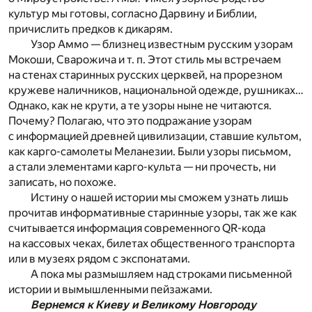
культур мы готовы, согласно Дарвину и Библии,
причислить предков к дикарям.
Узор Аммо — близнец известным русским узорам
Мокоши, Сварожича и т. п. Этот стиль мы встречаем
на стенах старинных русских церквей, на прорезном
кружеве наличников, национальной одежде, рушниках…
Однако, как не крути, а те узоры ныне не читаются.
Почему? Полагаю, что это подражание узорам
с информацией древней цивилизации, ставшие культом,
как карго-самолеты Меланезии. Были узоры письмом,
а стали элементами карго-культа — ни прочесть, ни
записать, но похоже.
Истину о нашей истории мы сможем узнать лишь
прочитав информативные старинные узоры, так же как
считывается информация современного QR-кода
на кассовых чеках, билетах общественного транспорта
или в музеях рядом с экспонатами.
А пока мы размышляем над строками письменной
истории и вымышленными пейзажами.
Вернемся к Киеву и Великому Новгороду