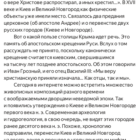
о вере Христове распростирал, а иных крестил…». В XVII
веке и Киев и Великий Новгород как физические
объекты уже имели место. Связалось два предания
церковное (об апостоле Андрее) и о первенстве двух
русских городов (Киеве и Новгороде).
Вот о какой пользе столицы Крыма идет речь. Это
память об апостольском крещении Руси. Вслух о том
рассуждать не принято, поскольку канонически
крещение считается киевским, свершившимся
на тысячу лет позднее апостольского. Об этом говорили
и Иван Грозный, и его отец Василий III: «Мы веру
христианскую приняли изначала… Как отцы, так и мы».
Сегодня в интернете можно встретить множество
живописных композиций разного времени
с воображаемыми дворцами неведомой эпохи. Так
и появились утверждения о Киеве и Великом Новгороде
первого века н. э. Современная археология
и гидрогеология, в свою очередь, не видят этих городов
ранее десятого века н. э. Похоже, хронологию
подправили, перенесли Киев и Великий Новгород
на десять веков в прошлое в угоду принятым мифам.