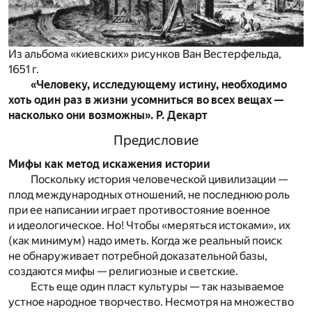
Из альбома «киевских» рисунков Ван Вестерфельда,
1651 г.
«Человеку, исследующему истину, необходимо
хоть один раз в жизни усомниться во всех вещах —
насколько они возможны». Р. Декарт
Предисловие
Мифы как метод искажения истории
Поскольку история человеческой цивилизации —
плод международных отношений, не последнюю роль
при ее написании играет противостояние военное
и идеологическое. Но! Чтобы «меряться истоками», их
(как минимум) надо иметь. Когда же реальный поиск
не обнаруживает потребной доказательной базы,
создаются мифы — религиозные и светские.
Есть еще один пласт культуры — так называемое
устное народное творчество. Несмотря на множество