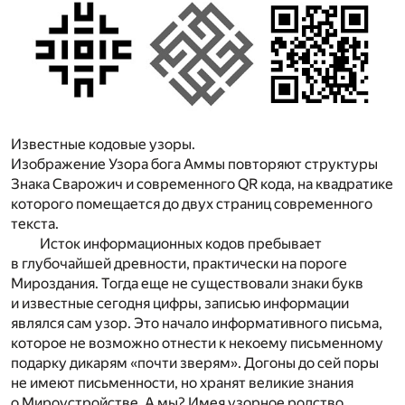
Известные кодовые узоры.
Изображение Узора бога Аммы повторяют структуры
Знака Сварожич и современного QR кода, на квадратике
которого помещается до двух страниц современного
текста.
Исток информационных кодов пребывает
в глубочайшей древности, практически на пороге
Мироздания. Тогда еще не существовали знаки букв
и известные сегодня цифры, записью информации
являлся сам узор. Это начало информативного письма,
которое не возможно отнести к некоему письменному
подарку дикарям «почти зверям». Догоны до сей поры
не имеют письменности, но хранят великие знания
о Мироустройстве. А мы? Имея узорное родство