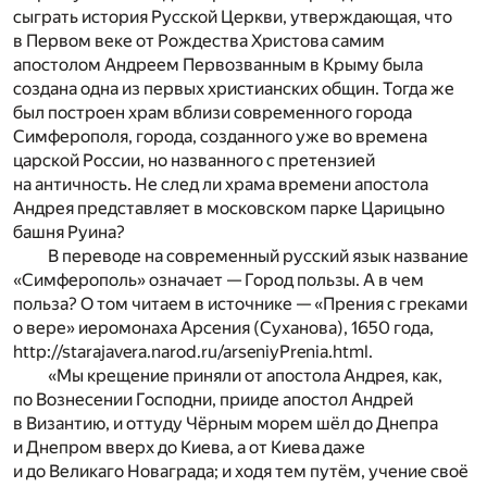
сыграть история Русской Церкви, утверждающая, что
в Первом веке от Рождества Христова самим
апостолом Андреем Первозванным в Крыму была
создана одна из первых христианских общин. Тогда же
был построен храм вблизи современного города
Симферополя, города, созданного уже во времена
царской России, но названного с претензией
на античность. Не след ли храма времени апостола
Андрея представляет в московском парке Царицыно
башня Руина?
В переводе на современный русский язык название
«Симферополь» означает — Город пользы. А в чем
польза? О том читаем в источнике — «Прения с греками
о вере» иеромонаха Арсения (Суханова), 1650 года,
http://starajavera.narod.ru/arseniyPrenia.html.
«Мы крещение приняли от апостола Андрея, как,
по Вознесении Господни, прииде апостол Андрей
в Византию, и оттуду Чёрным морем шёл до Днепра
и Днепром вверх до Киева, а от Киева даже
и до Великаго Новаграда; и ходя тем путём, учение своё