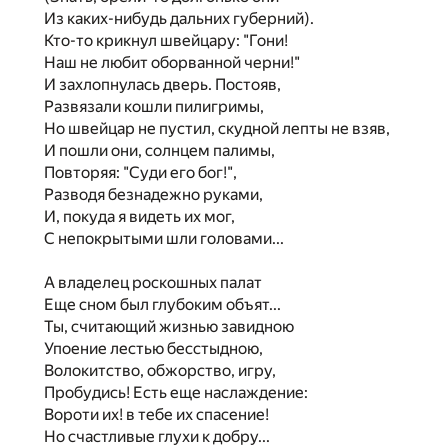
Из каких-нибудь дальних губерний).
Кто-то крикнул швейцару: "Гони!
Наш не любит оборванной черни!"
И захлопнулась дверь. Постояв,
Развязали кошли пилигримы,
Но швейцар не пустил, скудной лепты не взяв,
И пошли они, солнцем палимы,
Повторяя: "Суди его бог!",
Разводя безнадежно руками,
И, покуда я видеть их мог,
С непокрытыми шли головами...
А владелец роскошных палат
Еще сном был глубоким объят...
Ты, считающий жизнью завидною
Упоение лестью бесстыдною,
Волокитство, обжорство, игру,
Пробудись! Есть еще наслаждение:
Вороти их! в тебе их спасение!
Но счастливые глухи к добру...