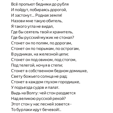
Всё пропьют бедняки до рубля
И пойдут, побираясь дорогой,
И застонут... Родная земля!
Назови мне такую обитель,
Я такого угла не видал,
Где бы сеятель твой и хранитель,
Где бы русский мужик не стонал?
Стонет он по полям, по дорогам,
Стонет он по тюрьмам, по острогам,
В рудниках, на железной цепи;
Стонет он под овином, под стогом,
Под телегой, ночуя в степи;
Стонет в собственном бедном домишке,
Свету божьего солнца не рад;
Стонет в каждом глухом городишке,
У подъезда судов и палат.
Выдь на Волгу: чей стон раздается
Над великою русской рекой?
Этот стон у нас песней зовется -
То бурлаки идут бечевой!..