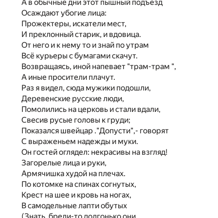
А в обычные дни этот пышный подъезд
Осаждают убогие лица:
Прожектеры, искатели мест,
И преклонный старик, и вдовица.
От него и к нему то и знай по утрам
Всё курьеры с бумагами скачут.
Возвращаясь, иной напевает "трам-трам ",
А иные просители плачут.
Раз я видел, сюда мужики подошли,
Деревенские русские люди,
Помолились на церковь и стали вдали,
Свесив русые головы к груди;
Показался швейцар ."Допусти",- говорят
С выраженьем надежды и муки.
Он гостей оглядел: некрасивы на взгляд!
Загорелые лица и руки,
Армячишка худой на плечах.
По котомке на спинах согнутых,
Крест на шее и кровь на ногах,
В самодельные лапти обутых
(Знать, брели-то долгонько они