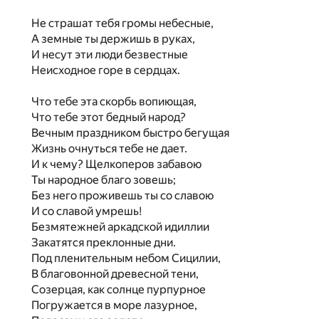
Не страшат тебя громы небесные,
А земные ты держишь в руках,
И несут эти люди безвестные
Неисходное горе в сердцах.
Что тебе эта скорбь вопиющая,
Что тебе этот бедный народ?
Вечным праздником быстро бегущая
Жизнь очнуться тебе не дает.
И к чему? Щелкоперов забавою
Ты народное благо зовешь;
Без него проживешь ты со славою
И со славой умрешь!
Безмятежней аркадской идиллии
Закатятся преклонные дни.
Под пленительным небом Сицилии,
В благовонной древесной тени,
Созерцая, как солнце пурпурное
Погружается в море лазурное,