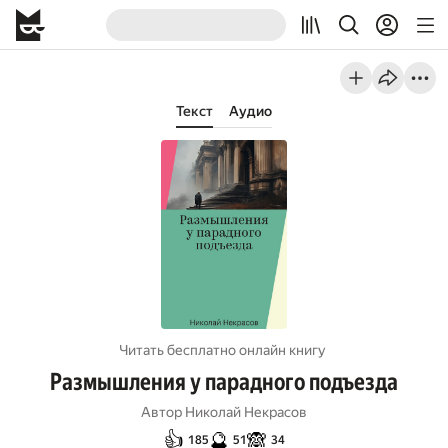
Текст
Аудио
Читать бесплатно онлайн книгу
Размышления у парадного подъезда
Автор
Николай Некрасов
👍
🔮
🙈
185
51
34