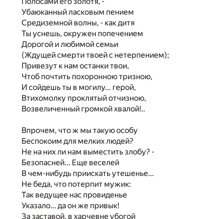
Полосами его золотя, -
Убаюканный ласковым пением
Средиземной волны, - как дитя
Ты уснешь, окружен попечением
Дорогой и любимой семьи
(Ждущей смерти твоей с нетерпением);
Привезут к нам останки твои,
Чтоб почтить похоронною тризною,
И сойдешь ты в могилу... герой,
Втихомолку проклятый отчизною,
Возвеличенный громкой хвалой!..
Впрочем, что ж мы такую особу
Беспокоим для мелких людей?
Не на них ли нам выместить злобу? -
Безопасней... Еще веселей
В чем-нибудь приискать утешенье...
Не беда, что потерпит мужик:
Так ведущее нас провиденье
Указало... да он же привык!
За заставой, в харчевне убогой