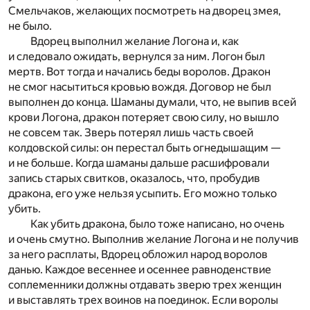
Смельчаков, желающих посмотреть на дворец змея,
не было.
Вдорец выполнил желание Логона и, как
и следовало ожидать, вернулся за ним. Логон был
мертв. Вот тогда и начались беды воролов. Дракон
не смог насытиться кровью вождя. Договор не был
выполнен до конца. Шаманы думали, что, не выпив всей
крови Логона, дракон потеряет свою силу, но вышло
не совсем так. Зверь потерял лишь часть своей
колдовской силы: он перестал быть огнедышащим —
и не больше. Когда шаманы дальше расшифровали
запись старых свитков, оказалось, что, пробудив
дракона, его уже нельзя усыпить. Его можно только
убить.
Как убить дракона, было тоже написано, но очень
и очень смутно. Выполнив желание Логона и не получив
за него расплаты, Вдорец обложил народ воролов
данью. Каждое весеннее и осеннее равноденствие
соплеменники должны отдавать зверю трех женщин
и выставлять трех воинов на поединок. Если воролы