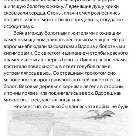
шипящую болотную жижу. Леденящие душу крики
сковывали сердца. Стоны, плач и смех разносились
по тайге, и невозможно было определить, откуда же
исходит звук.
Война между болотными жителями и ожившим
каменным идолом длилась несколько месяцев. Не раз
воролы наблюдали за схватками Вдорца и болотными
кикиморами. Со свистом и шипением столбы красного
пламени изрыгал зверь в болота. Лишь красное пламя
достигало поверхности, в ответ голубое пламя
устремлялось ввысь. Со страшным грохотом оно
мгновенно распространялось по всей поверхности
болот. Вековые деревья с корнями летели в стороны,
и тонны грязи и ила поднимались вверх. Вдорец, как
можно быстрее, улетал подальше.
Неизвестно, сколько бы длилась эта война, не будь