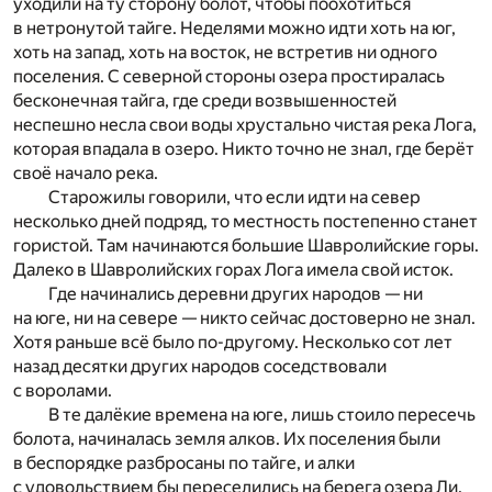
уходили на ту сторону болот, чтобы поохотиться
в нетронутой тайге. Неделями можно идти хоть на юг,
хоть на запад, хоть на восток, не встретив ни одного
поселения. С северной стороны озера простиралась
бесконечная тайга, где среди возвышенностей
неспешно несла свои воды хрустально чистая река Лога,
которая впадала в озеро. Никто точно не знал, где берёт
своё начало река.
Старожилы говорили, что если идти на север
несколько дней подряд, то местность постепенно станет
гористой. Там начинаются большие Шавролийские горы.
Далеко в Шавролийских горах Лога имела свой исток.
Где начинались деревни других народов — ни
на юге, ни на севере — никто сейчас достоверно не знал.
Хотя раньше всё было по-другому. Несколько сот лет
назад десятки других народов соседствовали
с воролами.
В те далёкие времена на юге, лишь стоило пересечь
болота, начиналась земля алков. Их поселения были
в беспорядке разбросаны по тайге, и алки
с удовольствием бы переселились на берега озера Ли.