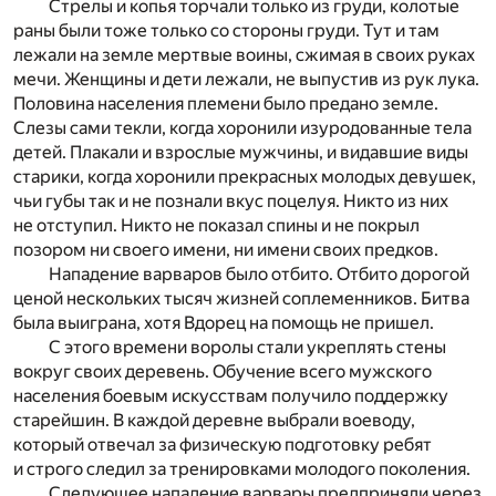
Стрелы и копья торчали только из груди, колотые
раны были тоже только со стороны груди. Тут и там
лежали на земле мертвые воины, сжимая в своих руках
мечи. Женщины и дети лежали, не выпустив из рук лука.
Половина населения племени было предано земле.
Слезы сами текли, когда хоронили изуродованные тела
детей. Плакали и взрослые мужчины, и видавшие виды
старики, когда хоронили прекрасных молодых девушек,
чьи губы так и не познали вкус поцелуя. Никто из них
не отступил. Никто не показал спины и не покрыл
позором ни своего имени, ни имени своих предков.
Нападение варваров было отбито. Отбито дорогой
ценой нескольких тысяч жизней соплеменников. Битва
была выиграна, хотя Вдорец на помощь не пришел.
С этого времени воролы стали укреплять стены
вокруг своих деревень. Обучение всего мужского
населения боевым искусствам получило поддержку
старейшин. В каждой деревне выбрали воеводу,
который отвечал за физическую подготовку ребят
и строго следил за тренировками молодого поколения.
Следующее нападение варвары предприняли через