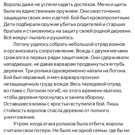
Воролы даже не успели надеть доспехов. Мечи и щиты
были их единственным оружием. Они ожесточенно
защищали своих жен и детей. Бой был кровопролитным.
Дети подбирали оружие убитых родителей и старших
братьев и становились на защиту своей родной деревни.
Всё вокруг пылало и рушилось.
Логону удалось собрать небольшой отряд воинов
и организовать сопротивление. Вождь с двумя мечами
сражался в первых рядах защитников. Они сдерживали
нападающих, не давая варварам продвинуться вглубь
деревни. Три ролыка одновременно напали на Логона.
Бой был неравный, и меч варвара пронзил
незащищенную грудь вождя. Весь передовой отряд
во главе с Логоном погиб, но этого времени хватило,
чтобы деревня проснулась и заняла оборону.
Оставшиеся воины с яростью вступили в бой. Лишь
стойкость воролов спасла деревню от полного
уничтожения.
Утром, когда атака ролыков была отбита, воролы
считали свои потери. Не было ни одной семьи, где бы ни