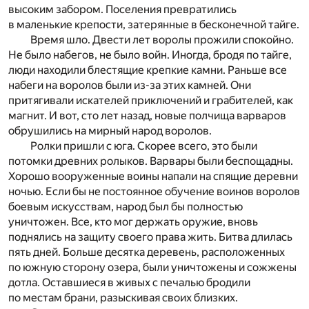
высоким забором. Поселения превратились
в маленькие крепости, затерянные в бесконечной тайге.
Время шло. Двести лет воролы прожили спокойно.
Не было набегов, не было войн. Иногда, бродя по тайге,
люди находили блестящие крепкие камни. Раньше все
набеги на воролов были из-за этих камней. Они
притягивали искателей приключений и грабителей, как
магнит. И вот, сто лет назад, новые полчища варваров
обрушились на мирный народ воролов.
Ролки пришли с юга. Скорее всего, это были
потомки древних ролыков. Варвары были беспощадны.
Хорошо вооруженные воины напали на спящие деревни
ночью. Если бы не постоянное обучение воинов воролов
боевым искусствам, народ был бы полностью
уничтожен. Все, кто мог держать оружие, вновь
поднялись на защиту своего права жить. Битва длилась
пять дней. Больше десятка деревень, расположенных
по южную сторону озера, были уничтожены и сожжены
дотла. Оставшиеся в живых с печалью бродили
по местам брани, разыскивая своих близких.