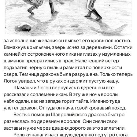
за исполнение желания он выпьет его кровь полностью.
Взмахнув крыльями, зверь исчез за деревьями. Остатки
камней от остроконечного пика на глазах у изумленных
шаманов превратились в прах. Налетевший ветер
подхватил черную пыль и разметал по поверхности
озера. Темница дракона была разрушена. Только теперь
Логон увидел, что в руках он держит пустую чашу.
Шаманы и Логон вернулись в деревню и все
рассказали соплеменникам. В эту же ночь воролы
наблюдали, как на западе горит тайга. Именно туда
улетел дракон. Оттуда он начал свой кровавый поход.
Весть о помощи Шавролийского дракона быстро
разнеслась по деревням воролов. Они сняли свои
заставы и уже через два дня дорого за это заплатили.
Ролыки напали на спящую деревню под утро с юга.