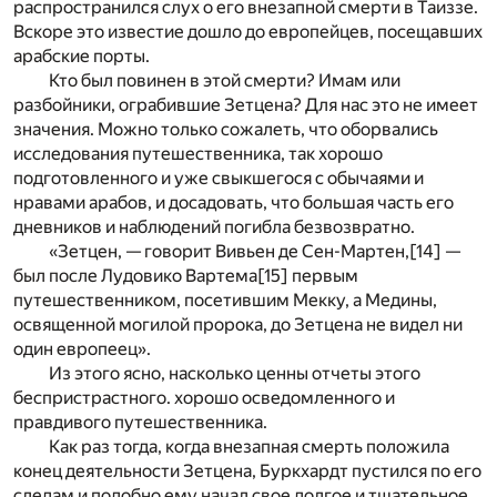
распространился слух о его внезапной смерти в Таиззе.
Вскоре это известие дошло до европейцев, посещавших
арабские порты.
Кто был повинен в этой смерти? Имам или
разбойники, ограбившие Зетцена? Для нас это не имеет
значения. Можно только сожалеть, что оборвались
исследования путешественника, так хорошо
подготовленного и уже свыкшегося с обычаями и
нравами арабов, и досадовать, что большая часть его
дневников и наблюдений погибла безвозвратно.
«Зетцен, — говорит Вивьен де Сен-Мартен,
[14]
—
был после Лудовико Вартема
[15]
первым
путешественником, посетившим Мекку, а Медины,
освященной могилой пророка, до Зетцена не видел ни
один европеец».
Из этого ясно, насколько ценны отчеты этого
беспристрастного. хорошо осведомленного и
правдивого путешественника.
Как раз тогда, когда внезапная смерть положила
конец деятельности Зетцена, Буркхардт пустился по его
следам и подобно ему начал свое долгое и тщательное