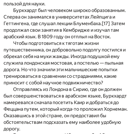
пользой для науки.
Буркхардт был человеком широко образованным.
Сперва он занимался в университетах Лейпцига и
Геттингена, где слушал лекции Блуменбаха.
[17]
Затем
продолжал свои занятия в Кембридже и изучал там
арабский язык. В 1809 году он отплыл на Восток.
Чтобы подготовиться к тяготам жизни
путешественника, он добровольно подолгу постился и
обрекал себя на муки жажды. Иногда подушкой ему
служила лондонская мостовая, а постелью — пыльная
дорога. Но что значили эти мальчишеские попытки
тренироваться в сравнении со страданиями, какие
приносит с собой научное подвижничество?
Отправляясь из Лондона в Сирию, где он должен
был совершенствоваться в арабском языке, Буркхардт
намеревался сначала посетить Каир и добраться до
Феццана путем, который когда-то проложил Хорнеман.
Оказавшись в этой стране, он предоставил бы
обстоятельствам подсказать ему наиболее удобную
дорогу.