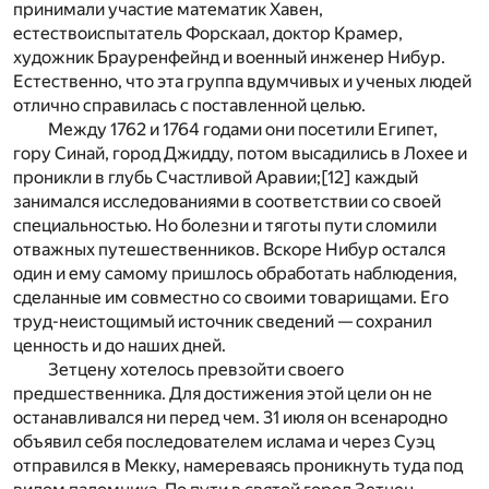
принимали участие математик Хавен,
естествоиспытатель Форскаал, доктор Крамер,
художник Брауренфейнд и военный инженер Нибур.
Естественно, что эта группа вдумчивых и ученых людей
отлично справилась с поставленной целью.
Между 1762 и 1764 годами они посетили Египет,
гору Синай, город Джидду, потом высадились в Лохее и
проникли в глубь Счастливой Аравии;
[12]
каждый
занимался исследованиями в соответствии со своей
специальностью. Но болезни и тяготы пути сломили
отважных путешественников. Вскоре Нибур остался
один и ему самому пришлось обработать наблюдения,
сделанные им совместно со своими товарищами. Его
труд-неистощимый источник сведений — сохранил
ценность и до наших дней.
Зетцену хотелось превзойти своего
предшественника. Для достижения этой цели он не
останавливался ни перед чем. 31 июля он всенародно
объявил себя последователем ислама и через Суэц
отправился в Мекку, намереваясь проникнуть туда под