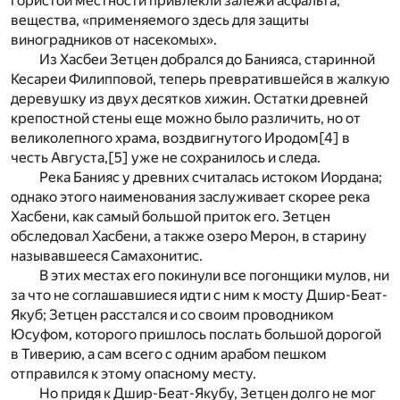
гористой местности привлекли залежи асфальта,
вещества, «применяемого здесь для защиты
виноградников от насекомых».
Из Хасбеи Зетцен добрался до Банияса, старинной
Кесареи Филипповой, теперь превратившейся в жалкую
деревушку из двух десятков хижин. Остатки древней
крепостной стены еще можно было различить, но от
великолепного храма, воздвигнутого Иродом
[4]
в
честь Августа,
[5]
уже не сохранилось и следа.
Река Банияс у древних считалась истоком Иордана;
однако этого наименования заслуживает скорее река
Хасбени, как самый большой приток его. Зетцен
обследовал Хасбени, а также озеро Мерон, в старину
называвшееся Самахонитис.
В этих местах его покинули все погонщики мулов, ни
за что не соглашавшиеся идти с ним к мосту Дшир-Беат-
Якуб; Зетцен расстался и со своим проводником
Юсуфом, которого пришлось послать большой дорогой
в Тиверию, а сам всего с одним арабом пешком
отправился к этому опасному месту.
Но придя к Дшир-Беат-Якубу, Зетцен долго не мог