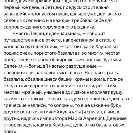
проводником армянином. Однако тот заблудился в
первый же день, и Зетцен, предусмотрительно
запасшийся пропуском паши, дальше уже двигался от
селения к селению и в каждом требовал себе для
сопровождения вооруженного всадника.
«Часть Ладши, виденная мною, — говорит
путешественник в отчете, напечатанном в старых
«Анналах путешествий», — состоит, как и Хауран, из
подчас очень пористого базальта и во многих местах
представляет собою обширные каменистые пустыни.
Селения — большей частью разрушенные —
расположены на скалистых склонах. Черная окраска
базальта, обвалившиеся башни, храмы и дома, полное
отсутствие деревьев и зелени — все придает этим
местам мрачный, унылый вид и даже наполняет душу
каким-то страхом. Почти в каждом селении находишь то
греческие надписи, то колонны, то еще какие-нибудь
другие остатки античной культуры (я списал, в числе
других, надпись императора Марка Аврелия). Дверные
створки здесь, как и в Хауране, делают из базальтовых
плит».