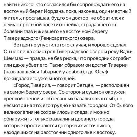
найти никого, кто согласился бы сопровождать его на
восточный берег Иордана, пока, наконец, один местный
житель, прослышав, будто он доктор, не обратился к
нему с просьбой посетить шейха, страдавшего от
болезни глаз и жившего на восточном берегу
Тивериадского (Генисаретского) озера.
Зетцен не упустил этого случая, и хорошо сделал.
Он не спеша осмотрел Тивериадское озеро и реку Вади-
Шеммах — правда, не без риска, что проводник ограбит
или даже убьет его. Таким образом он достиг Тиверии
(называвшейся Табарией у арабов), где Юсуф
дожидался его уже много дней.
«Город Тиверия, — говорит Зетцен, — расположен
на самом берегу озера. Со стороны суши он окружен
крепкой стеной из обтесанных базальтовых глыб, но,
несмотря на это, его трудно назвать городом. От былого
великолепия не сохранилось и следа, и можно
обнаружить только развалины древнего города,
которые простираются до горячих источников,
находящихся на расстоянии одного лье к востоку.