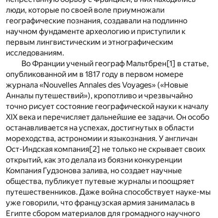
люди, которые по своей воле приумножали
географические познания, создавали на подлинно
научном фундаменте археологию и приступили к
первым лингвистическим и этнографическим
исследованиям.
Во Франции ученый географ Мальтбрен
[1]
в статье,
опубликованной им в 1817 году в первом номере
журнала «Nouvelles Annales des Voyages» («Новые
Анналы путешествий»), кропотливо и чрезвычайно
точно рисует состояние географической науки к началу
XIX века и перечисляет дальнейшие ее задачи. Он особо
останавливается на успехах, достигнутых в области
мореходства, астрономии и языкознания. У англичан
Ост-Индская компания
[2]
не только не скрывает своих
открытий, как это делала из боязни конкуренции
Компания Гудзонова залива, но создает научные
общества, публикует путевые журналы и поощряет
путешественников. Даже война способствует науке-мы
уже говорили, что французская армия занималась в
Египте сбором материалов для громадного научного