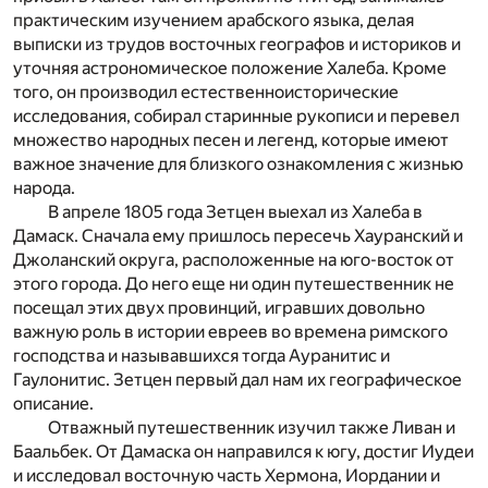
практическим изучением арабского языка, делая
выписки из трудов восточных географов и историков и
уточняя астрономическое положение Халеба. Кроме
того, он производил естественноисторические
исследования, собирал старинные рукописи и перевел
множество народных песен и легенд, которые имеют
важное значение для близкого ознакомления с жизнью
народа.
В апреле 1805 года Зетцен выехал из Халеба в
Дамаск. Сначала ему пришлось пересечь Хауранский и
Джоланский округа, расположенные на юго-восток от
этого города. До него еще ни один путешественник не
посещал этих двух провинций, игравших довольно
важную роль в истории евреев во времена римского
господства и называвшихся тогда Ауранитис и
Гаулонитис. Зетцен первый дал нам их географическое
описание.
Отважный путешественник изучил также Ливан и
Баальбек. От Дамаска он направился к югу, достиг Иудеи
и исследовал восточную часть Хермона, Иордании и