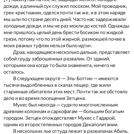
дождя, а длинный сук служил посохом. Мой проводник,
грек-христианин, оделся почти так же, и в этом наряде
мы шли по стране десять дней. Часто нас задерживали
холодные дожди, и мы не раз мокли до костей. Однажды
мне пришлось целый день брести босиком по жидкой
грязи, потому что по этой жирной, размокшей почве в
моих рваных туфлях нельзя было идти».
Драа, находящаяся несколько дальше, представляет
собой груду заброшенных развалин. От зданий,
которыми она когда-то была знаменита, ничего не
осталось.
В следующем округе — Эль-Боттин — имеются
тысячи выдолбленных в скалах пещер, где жили
старинные обитатели этих мест. Почти так же обстояло
дело и во время посещения Зетцена.
Мукес был некогда — судя по многочисленным
древним колоннам и саркофагам — большим богатым
городом. Зетцен отождествляет Мукес с Гадарой,
одним из второстепенных городов Декаполитании.
В нескольких лье оттуда лежит в развалинах Абиль,