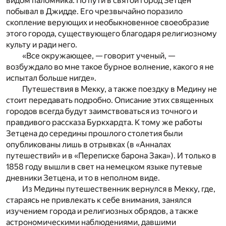
видом паломника. По пути в святой город Зетцен
побывал в Джидде. Его чрезвычайно поразило
скопление верующих и необыкновенное своеобразие
этого города, существующего благодаря религиозному
культу и ради него.
«Все окружающее, — говорит ученый, —
возбуждало во мне такое бурное волнение, какого я не
испытал больше нигде».
Путешествия в Мекку, а также поездку в Медину не
стоит передавать подробно. Описание этих священных
городов всегда будут заимствоваться из точного и
правдивого рассказа Буркхардта. К тому же работы
Зетцена до середины прошлого столетия были
опубликованы лишь в отрывках (в «Анналах
путешествий» и в «Переписке барона Зака»). И только в
1858 году вышли в свет на немецком языке путевые
дневники Зетцена, и то в неполном виде.
Из Медины путешественник вернулся в Мекку, где,
стараясь не привлекать к себе внимания, занялся
изучением города и религиозных обрядов, а также
астрономическими наблюдениями, давшими