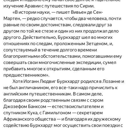
изучение Аравии с путешествия по Сирии.
«В истории науки, — пишет Вивьен де Сен-
Мартен, — редко случается, чтобы два человека, почти
равные по своим достоинствам, следовали друг за
другом по той же стезе и один из них продолжал дело
другого. Действительно, Буркхардт шел во многих
отношениях по следам, проложенным Зетценом, и,
сопутствуемый в течение долгого времени
благоприятными обстоятельствами, помогавшими ему
совершать свои многочисленные экспедиции, сумел
прибавить многое к открытиям, сделанным его
предшественником».
Хотя Иоганн Людвиг Буркхардт родился в Лозанне и
не был англичанином, его все-таки надо причислить к
английским путешественникам. В самом деле,
благодаря своим родственным связям с сэром
Джозефом Банксом — естествоиспытателем и
спутником Кука, с Гамильтоном — секретарем
Африканского общества — и благодаря их дружескому
содействию Буркхардт мог осуществить свои поездки с