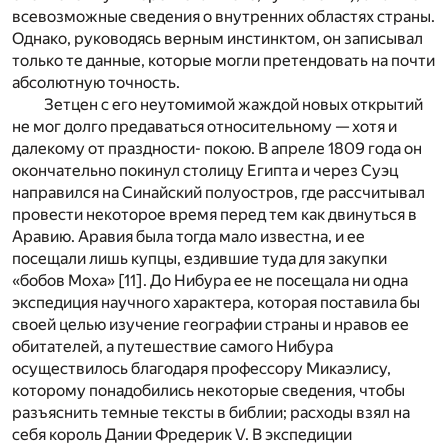
всевозможные сведения о внутренних областях страны.
Однако, руководясь верным инстинктом, он записывал
только те данные, которые могли претендовать на почти
абсолютную точность.
Зетцен с его неутомимой жаждой новых открытий
не мог долго предаваться относительному — хотя и
далекому от праздности- покою. В апреле 1809 года он
окончательно покинул столицу Египта и через Суэц
направился на Синайский полуостров, где рассчитывал
провести некоторое время перед тем как двинуться в
Аравию. Аравия была тогда мало известна, и ее
посещали лишь купцы, ездившие туда для закупки
«бобов Моха»
[11]
. До Нибура ее не посещала ни одна
экспедиция научного характера, которая поставила бы
своей целью изучение географии страны и нравов ее
обитателей, а путешествие самого Нибура
осуществилось благодаря профессору Микаэлису,
которому понадобились некоторые сведения, чтобы
разъяснить темные тексты в библии; расходы взял на
себя король Дании Фредерик V. В экспедиции