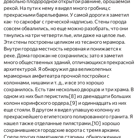
довольно плодородной открытой равнине, орошаемой
рекой. На пути к нему я видел много гробниц с
прекрасными барельефами. У самой дороги я заметил
как- то саркофаг с греческой надписью. Стены города
совсем обвалились, но еще можно разобрать, что они
тянулись на три четверти лье, или даже на целое лье.
Эти стены построены целиком из тесаного мрамора.
Внутри города местность неровная и понижается к
реке. Дома горожан не сохранились; зато я заметил
много общественных зданий, отличающихся прекрасной
архитектурой. Я обнаружил два великолепных
мраморных амфитеатра прочной постройки с
колоннами, нишами и т. д., и все это хорошо
сохранилось. Есть там несколько дворцов и три храма. В
одном из них был перистиль
[8]
из двенадцати больших
колонн коринфского ордера,
[9]
и одиннадцать из них
еще стояли. В другом я видел упавшую колонну из
прекраснейшего египетского полированного гранита. Я
нашел также отделанные пилястрами,
[10]
хорошо
сохранившиеся городские ворота с тремя арками.
Среди других памятников старины, обнаруженных