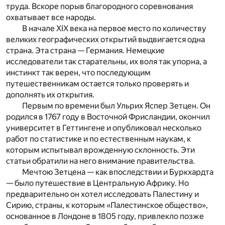
труда. Вскоре порыв благородного соревнования
охватывает все народы.
В начале XIX века на первое место по количеству
великих географических открытий выдвигается одна
страна. Эта страна — Германия. Немецкие
исследователи так старательны, их воля так упорна, а
инстинкт так верен, что последующим
путешественникам остается только проверять и
дополнять их открытия.
Первым по времени был Ульрих Яспер Зетцен. Он
родился в 1767 году в Восточной Фрисландии, окончил
университет в Геттингене и опубликовал несколько
работ по статистике и по естественным наукам, к
которым испытывал врожденную склонность. Эти
статьи обратили на него внимание правительства.
Мечтою Зетцена — как впоследствии и Буркхардта
— было путешествие в Центральную Африку. Но
предварительно он хотел исследовать Палестину и
Сирию, страны, к которым «Палестинское общество»,
основанное в Лондоне в 1805 году, привлекло позже