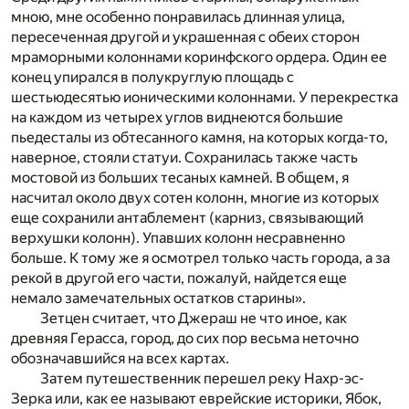
мною, мне особенно понравилась длинная улица,
пересеченная другой и украшенная с обеих сторон
мраморными колоннами коринфского ордера. Один ее
конец упирался в полукруглую площадь с
шестьюдесятью ионическими колоннами. У перекрестка
на каждом из четырех углов виднеются большие
пьедесталы из обтесанного камня, на которых когда-то,
наверное, стояли статуи. Сохранилась также часть
мостовой из больших тесаных камней. В общем, я
насчитал около двух сотен колонн, многие из которых
еще сохранили антаблемент (карниз, связывающий
верхушки колонн). Упавших колонн несравненно
больше. К тому же я осмотрел только часть города, а за
рекой в другой его части, пожалуй, найдется еще
немало замечательных остатков старины».
Зетцен считает, что Джераш не что иное, как
древняя Герасса, город, до сих пор весьма неточно
обозначавшийся на всех картах.
Затем путешественник перешел реку Нахр-эс-
Зерка или, как ее называют еврейские историки, Ябок,