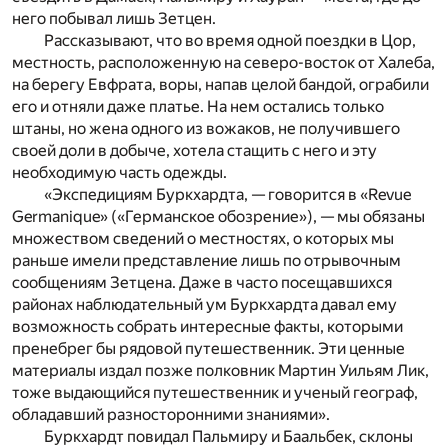
него побывал лишь Зетцен.
Рассказывают, что во время одной поездки в Цор,
местность, расположенную на северо-восток от Халеба,
на берегу Евфрата, воры, напав целой бандой, ограбили
его и отняли даже платье. На нем остались только
штаны, но жена одного из вожаков, не получившего
своей доли в добыче, хотела стащить с него и эту
необходимую часть одежды.
«Экспедициям Буркхардта, — говорится в «Revue
Germanique» («Германское обозрение»), — мы обязаны
множеством сведений о местностях, о которых мы
раньше имели представление лишь по отрывочным
сообщениям Зетцена. Даже в часто посещавшихся
районах наблюдательный ум Буркхардта давал ему
возможность собрать интересные факты, которыми
пренебрег бы рядовой путешественник. Эти ценные
материалы издал позже полковник Мартин Уильям Лик,
тоже выдающийся путешественник и ученый географ,
обладавший разносторонними знаниями».
Буркхардт повидал Пальмиру и Баальбек, склоны