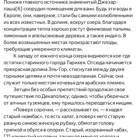
Пониже главного источника знаменитый Джезар-
паша
[6]
соорудил помещение для ванн. Будь эти воды в
Европе, они, наверное, стали бы самыми излюбленными
из всех известных. В долине, вокруг озера, благодаря
концентрации тепла хорошо растут финиковые пальмы,
лимонные и апельсиновые деревья, а также индиго. В
более возвышенных местах произрастают плоды,
требующие умеренного климата».
К западу от южного конца озера виднеются кое-где
остатки старинного города Тарихея. Отсюда начинается
прекрасная долина Эль-Гор, стиснутая между двумя
горными цепями и почти невозделанная. Сейчас она
служит только местом кочевья для арабских племен.
Зетцен без особых препятствий продолжал свое
путешествие по Декаполису; однако, чтобы уберечься
от алчных туземцев, ему пришлось переодеться нищим.
«Поверх сорочки, — рассказывает он, — я надел
старый «камбас», то есть халат, а поверх него старую
рваную синюю женскую рубаху, обмотал голову
тряпкой и обулся в опорки. Старый, изорванный «аба»,
[7]
накинутый на плечи, защищал меня от холода и