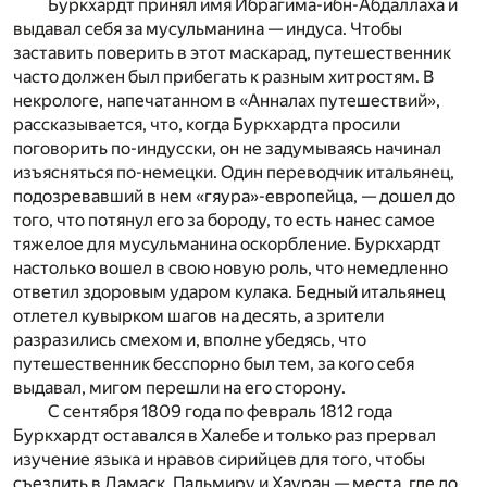
Буркхардт принял имя Ибрагима-ибн-Абдаллаха и
выдавал себя за мусульманина — индуса. Чтобы
заставить поверить в этот маскарад, путешественник
часто должен был прибегать к разным хитростям. В
некрологе, напечатанном в «Анналах путешествий»,
рассказывается, что, когда Буркхардта просили
поговорить по-индусски, он не задумываясь начинал
изъясняться по-немецки. Один переводчик итальянец,
подозревавший в нем «гяура»-европейца, — дошел до
того, что потянул его за бороду, то есть нанес самое
тяжелое для мусульманина оскорбление. Буркхардт
настолько вошел в свою новую роль, что немедленно
ответил здоровым ударом кулака. Бедный итальянец
отлетел кувырком шагов на десять, а зрители
разразились смехом и, вполне убедясь, что
путешественник бесспорно был тем, за кого себя
выдавал, мигом перешли на его сторону.
С сентября 1809 года по февраль 1812 года
Буркхардт оставался в Халебе и только раз прервал
изучение языка и нравов сирийцев для того, чтобы
съездить в Дамаск, Пальмиру и Хауран — места, где до