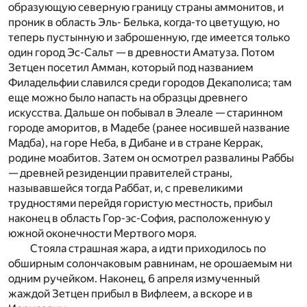
образующую северную границу страны аммонитов, и
проник в область Эль- Белька, когда-то цветущую, но
теперь пустынную и заброшенную, где имеется только
один город Эс-Сальт — в древности Аматуза. Потом
Зетцен посетил Амман, который под названием
Филадельфии славился среди городов Декаполиса; там
еще можно было напасть на образцы древнего
искусства. Дальше он побывал в Элеале — старинном
городе аморитов, в Мадебе (ранее носившей название
Мадба), на горе Неба, в Дибане и в стране Керрак,
родине моабитов. Затем он осмотрел развалины Раббы
— древней резиденции правителей страны,
называвшейся тогда Раббат, и, с превеликими
трудностями перейдя гористую местность, прибыл
наконец в область Гор-эс-София, расположенную у
южной оконечности Мертвого моря.
Стояла страшная жара, а идти приходилось по
обширным солончаковым равнинам, не орошаемым ни
одним ручейком. Наконец, 6 апреля измученный
жаждой Зетцен прибыл в Вифлеем, а вскоре и в