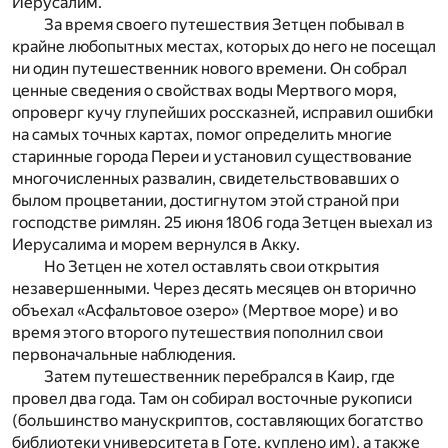
Иерусалим.
За время своего путешествия Зетцен побывал в
крайне любопытных местах, которых до него не посещал
ни один путешественник нового времени. Он собрал
ценные сведения о свойствах воды Мертвого моря,
опроверг кучу глупейших россказней, исправил ошибки
на самых точных картах, помог определить многие
старинные города Переи и установил существование
многочисленных развалин, свидетельствовавших о
былом процветании, достигнутом этой страной при
господстве римлян. 25 июня 1806 года Зетцен выехал из
Иерусалима и морем вернулся в Акку.
Но Зетцен не хотел оставлять свои открытия
незавершенными. Через десять месяцев он вторично
объехал «Асфальтовое озеро» (Мертвое море) и во
время этого второго путешествия пополнил свои
первоначальные наблюдения.
Затем путешественник перебрался в Каир, где
провел два года. Там он собирал восточные рукописи
(большинство манускриптов, составляющих богатство
библиотеки университета в Готе, куплено им), а также