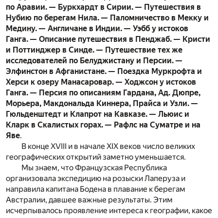
по Аравии. — Буркхардт в Сирии. — Путешествия в
Нубию по берегам Нила. — Паломничество в Мекку и
Медину. — Англичане в Индии. — Уэбб у истоков
Ганга. — Описание путешествия в Пенджаб. — Кристи
и Поттинджер в Синде. — Путешествие тех же
исследователей по Белуджистану и Персии. —
Элфинстон в Афганистане. — Поездка Муркрофта и
Херси к озеру Манасаровар. — Ходжсон у истоков
Ганга. — Персия по описаниям Гардана, Ад. Дюпре,
Морьера, Макдональда Киннера, Прайса и Узли. —
Гюльденштедт и Клапрот на Кавказе. — Льюис и
Кларк в Скалистых горах. — Рафлс на Суматре и на
Яве
.
В конце XVIII и в начале XIX веков число великих
географических открытий заметно уменьшается.
Мы знаем, что Французская Республика
организовала экспедицию на розыски Лаперуза и
направила капитана Бодена в плавание к берегам
Австралии, давшее важные результаты. Этим
исчерпывалось проявление интереса к географии, какое