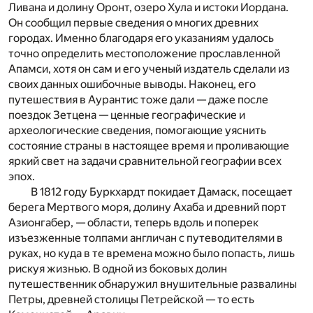
Ливана и долину Оронт, озеро Хула и истоки Иордана.
Он сообщил первые сведения о многих древних
городах. Именно благодаря его указаниям удалось
точно определить местоположение прославленной
Апамси, хотя он сам и его ученый издатель сделали из
своих данных ошибочные выводы. Наконец, его
путешествия в Аурантис тоже дали — даже после
поездок Зетцена — ценные географические и
археологические сведения, помогающие уяснить
состояние страны в настоящее время и проливающие
яркий свет на задачи сравнительной географии всех
эпох.
В 1812 году Буркхардт покидает Дамаск, посещает
берега Мертвого моря, долину Ахаба и древний порт
Азионгабер, — области, теперь вдоль и поперек
изъезженные толпами англичан с путеводителями в
руках, но куда в те времена можно было попасть, лишь
рискуя жизнью. В одной из боковых долин
путешественник обнаружил внушительные развалины
Петры, древней столицы Петрейской — то есть