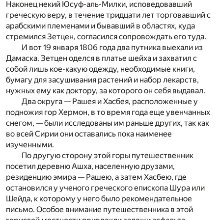
Наконец некий Юсуф-аль-Милки, исповедовавший
греческую веру, в течение тридцати лет торговавший с
арабскими племенами и бывавший в областях, куда
стремился Зетцен, согласился сопровождать его туда.
И вот 19 января 1806 года два путника выехали из
Дамаска. Зетцен оделся в платье шейха и захватил с
собой лишь кое-какую одежду, необходимые книги,
бумагу для засушивания растений и набор лекарств,
нужных ему как доктору, за которого он себя выдавал.
Два округа — Рашея и Хасбея, расположенные у
подножия гор Хермон, в то время года еще увенчанных
снегом, — были исследованы им раньше других, так как
во всей Сирии они оставались пока наименее
изученными.
По другую сторону этой горы путешественник
посетил деревню Ашха, населенную друзами,
резиденцию эмира — Рашею, а затем Хасбею, где
остановился у ученого греческого епископа Шура или
Шейда, к которому у него было рекомендательное
письмо. Особое внимание путешественника в этой