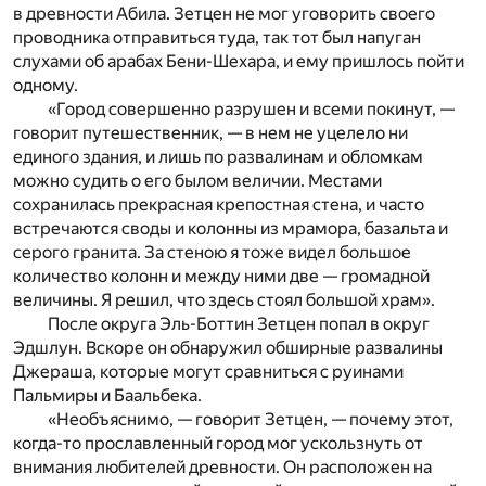
в древности Абила. Зетцен не мог уговорить своего
проводника отправиться туда, так тот был напуган
слухами об арабах Бени-Шехара, и ему пришлось пойти
одному.
«Город совершенно разрушен и всеми покинут, —
говорит путешественник, — в нем не уцелело ни
единого здания, и лишь по развалинам и обломкам
можно судить о его былом величии. Местами
сохранилась прекрасная крепостная стена, и часто
встречаются своды и колонны из мрамора, базальта и
серого гранита. За стеною я тоже видел большое
количество колонн и между ними две — громадной
величины. Я решил, что здесь стоял большой храм».
После округа Эль-Боттин Зетцен попал в округ
Эдшлун. Вскоре он обнаружил обширные развалины
Джераша, которые могут сравниться с руинами
Пальмиры и Баальбека.
«Необъяснимо, — говорит Зетцен, — почему этот,
когда-то прославленный город мог ускользнуть от
внимания любителей древности. Он расположен на