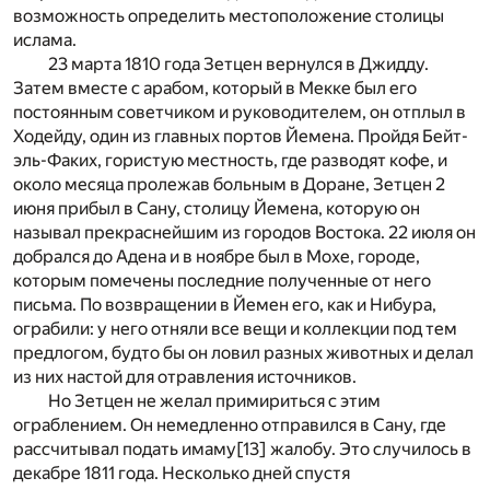
возможность определить местоположение столицы
ислама.
23 марта 1810 года Зетцен вернулся в Джидду.
Затем вместе с арабом, который в Мекке был его
постоянным советчиком и руководителем, он отплыл в
Ходейду, один из главных портов Йемена. Пройдя Бейт-
эль-Факих, гористую местность, где разводят кофе, и
около месяца пролежав больным в Доране, Зетцен 2
июня прибыл в Сану, столицу Йемена, которую он
называл прекраснейшим из городов Востока. 22 июля он
добрался до Адена и в ноябре был в Мохе, городе,
которым помечены последние полученные от него
письма. По возвращении в Йемен его, как и Нибура,
ограбили: у него отняли все вещи и коллекции под тем
предлогом, будто бы он ловил разных животных и делал
из них настой для отравления источников.
Но Зетцен не желал примириться с этим
ограблением. Он немедленно отправился в Сану, где
рассчитывал подать имаму
[13]
жалобу. Это случилось в
декабре 1811 года. Несколько дней спустя