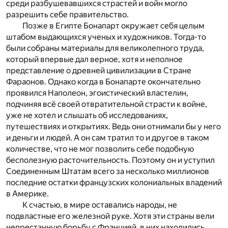
среди разбушевавшихся страстей и войн могло
разрешить себе правительство.
Позже в Египте Бонапарт окружает себя целым
штабом выдающихся ученых и художников. Тогда-то
были собраны материалы для великолепного труда,
который впервые дал верное, хотя и неполное
представление о древней цивилизации в Стране
Фараонов. Однако когда в Бонапарте окончательно
проявился Наполеон, эгоистический властелин,
подчиняя всё своей отвратительной страсти к войне,
уже не хотел и слышать об исследованиях,
путешествиях и открытиях. Ведь они отнимали бы у него
и деньги и людей. А он сам тратил то и другое в таком
количестве, что не мог позволить себе подобную
бесполезную расточительность. Поэтому он и уступил
Соединенным Штатам всего за несколько миллионов
последние остатки французских колониальных владений
в Америке.
К счастью, в мире оставались народы, не
подвластные его железной руке. Хотя эти страны вели
непрестанную борьбу с Францией, в них находились