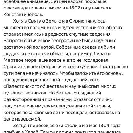
всеобщее внимание. Зетцен набрал побольше
рекомендательных писем и в 1802 году выехал в
Константинополь.
Хотя в Святую Землю и в Сирию тянулось
множество паломников и путешественников, об этих
странах имелись на редкость смутные сведения.
Вопросы физической географии не были изучены с
достаточной полнотой. Собранные сведения были
скудны, а некоторые области, например Ливан и
Мертвое море, еще вовсе никто не исследовал.
Сравнительное географическое изучение этих стран по
сути дела не начиналось. Чтобы заложить его основы,
понадобился ревностный труд английского
«Палестинского общества» и научный опыт многих
путешественников. Но Зетцен, обладавший
разносторонними познаниями, оказался отлично
подготовленным для исследования этой страны,
которая пока, сколько ее ни посещали, оставалась на
деле неведомой.
Зетцен пересек всю Анатолию и в мае 1804 года
прибыл в Халеб. Там он прожил почти год, занимаясь