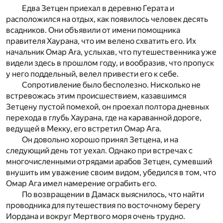
Едва Зетцен приехал в деревню Герата и
расположился на отдых, как появилось человек десять
всадников. Они объявили от имени помощника
правителя Хаурана, что им велено схватить его. Их
начальник Омар Ara, услыхав, что путешественника уже
видели здесь в прошлом году, и вообразив, что пропуск
у него поддельный, велел привести его к себе.
Сопротивление было бесполезно. Нисколько не
встревожась этим происшествием, казавшимся
Зетцену пустой помехой, он проехал полтора дневных
перехода в глубь Хаурана, где на караванной дороге,
ведущей в Мекку, его встретил Омар Ага.
Он довольно хорошо принял Зетцена, и на
следующий день тот уехал. Однако при встречах с
многочисленными отрядами арабов Зетцен, сумевший
внушить им уважение своим видом, убедился в том, что
Омар Ага имел намерение ограбить его.
По возвращении в Дамаск выяснилось, что найти
проводника для путешествия по восточному берегу
Иордана и вокруг Мертвого моря очень трудно.