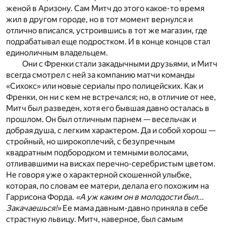
женой в Аризону. Сам Митч до этого какое-то время
жил в другом городе, но в тот момент вернулся и
отлично вписался, устроившись в тот же магазин, где
подрабатывал еще подростком. И в конце концов стал
единоличным владельцем.
Они с Френки стали закадычными друзьями, и Митч
всегда смотрел с ней за компанию матчи команды
«Сихокс» или новые сериалы про полицейских. Как и
Френки, он ни с кем не встречался; но, в отличие от нее,
Митч был разведен, хотя его бывшая давно осталась в
прошлом. Он был отличным парнем — весельчак и
добрая душа, с легким характером. Да и собой хорош —
стройный, но широкоплечий, с безупречным
квадратным подбородком и темными волосами,
отливавшими на висках перечно-серебристым цветом.
Не говоря уже о характерной скошенной улыбке,
которая, по словам ее матери, делала его похожим на
Гаррисона Форда.
«А уж каким он в молодости был...
Закачаешься!»
Ее мама давным-давно приняла в себе
страстную львицу. Митч, наверное, был самым