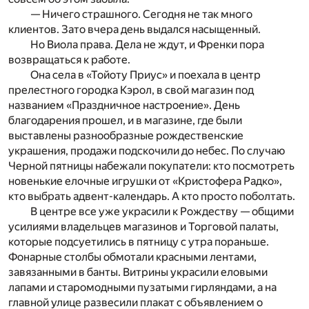
— Ничего страшного. Сегодня не так много
клиентов. Зато вчера день выдался насыщенный.
Но Виола права. Дела не ждут, и Френки пора
возвращаться к работе.
Она села в «Тойоту Приус» и поехала в центр
прелестного городка Кэрол, в свой магазин под
названием «Праздничное настроение». День
благодарения прошел, и в магазине, где были
выставлены разнообразные рождественские
украшения, продажи подскочили до небес. По случаю
Черной пятницы набежали покупатели: кто посмотреть
новенькие елочные игрушки от «Кристофера Радко»,
кто выбрать адвент-календарь. А кто просто поболтать.
В центре все уже украсили к Рождеству — общими
усилиями владельцев магазинов и Торговой палаты,
которые подсуетились в пятницу с утра пораньше.
Фонарные столбы обмотали красными лентами,
завязанными в банты. Витрины украсили еловыми
лапами и старомодными пузатыми гирляндами, а на
главной улице развесили плакат с объявлением о