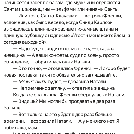
начинается забег по барам, где мужчины одеваются
Сантами, а женщины — эльфами или женами Санты.
— Или тоже Санта-Клаусами, — встряла Френки,
вспомнив, как было весело, когда Синди Карлсон
вырядилась в длинные красные пижамные штаны и
длинную рубашку с надписью «Угости меня коктейлем, я
сегодня выходной».
— Надо будет сходить посмотреть, — сказала
женщина. — А ваши конфеты, судя по всему, просто
объедение, — обратилась она к Натали.
— Это точно, — отозвалась Френки. — И скоро будет
новая поставка, так что обязательно заглядывайте.
—
Может быть,
будет, — добавила Натали.
— Непременно загляну, — ответила женщина.
Когда же она вышла, Френки обернулась к Натали.
— Видишь? Мы могли бы продавать в два раза
больше.
— Вот только на это уйдет в два раза больше
времени, — возразила Натали. — А у меня его нет. Я
побежала, мам.