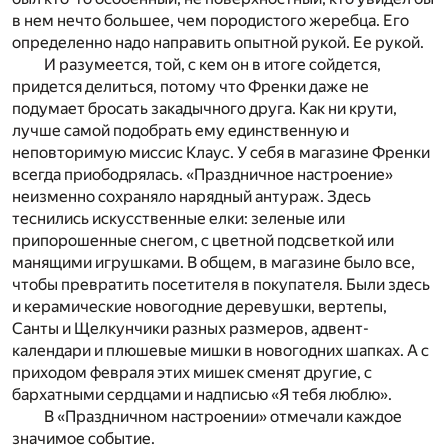
в нем нечто большее, чем породистого жеребца. Его
определенно надо направить опытной рукой. Ее рукой.
И разумеется, той, с кем он в итоге сойдется,
придется делиться, потому что Френки даже не
подумает бросать закадычного друга. Как ни крути,
лучше самой подобрать ему единственную и
неповторимую миссис Клаус. У себя в магазине Френки
всегда приободрялась. «Праздничное настроение»
неизменно сохраняло нарядный антураж. Здесь
теснились искусственные елки: зеленые или
припорошенные снегом, с цветной подсветкой или
манящими игрушками. В общем, в магазине было все,
чтобы превратить посетителя в покупателя. Были здесь
и керамические новогодние деревушки, вертепы,
Санты и Щелкунчики разных размеров, адвент-
календари и плюшевые мишки в новогодних шапках. А с
приходом февраля этих мишек сменят другие, с
бархатными сердцами и надписью «Я тебя люблю».
В «Праздничном настроении» отмечали каждое
значимое событие.