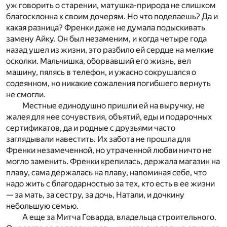
уж говорить о старении, матушка-природа не слишком
благосклонна к своим дочерям. Но что поделаешь? Да и
какая разница? Френки даже не думала подыскивать
замену Айку. Он был незаменим, и когда четыре года
назад ушел из жизни, это разбило ей сердце на мелкие
осколки. Мальчишка, оборвавший его жизнь, вел
машину, пялясь в телефон, и ужасно сокрушался о
содеянном, но никакие сожаления погибшего вернуть
не смогли.
Местные единодушно пришли ей на выручку, не
жалея для нее сочувствия, объятий, еды и подарочных
сертификатов, да и родные с друзьями часто
заглядывали навестить. Их забота не прошла для
Френки незамеченной, но утраченной любви ничто не
могло заменить. Френки крепилась, держала магазин на
плаву, сама держалась на плаву, напоминая себе, что
надо жить с благодарностью за тех, кто есть в ее жизни
— за мать, за сестру, за дочь, Натали, и дочкину
небольшую семью.
А еще за Митча Говарда, владельца строительного.