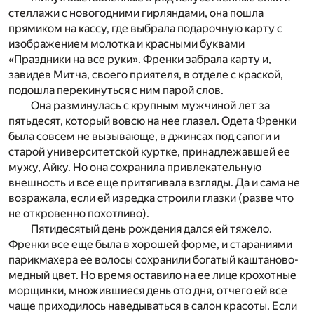
стеллажи с новогодними гирляндами, она пошла
прямиком на кассу, где выбрала подарочную карту с
изображением молотка и красными буквами
«Праздники на все руки». Френки забрала карту и,
завидев Митча, своего приятеля, в отделе с краской,
подошла перекинуться с ним парой слов.
Она разминулась с крупным мужчиной лет за
пятьдесят, который вовсю на нее глазел. Одета Френки
была совсем не вызывающе, в джинсах под сапоги и
старой университетской куртке, принадлежавшей ее
мужу, Айку. Но она сохранила привлекательную
внешность и все еще притягивала взгляды. Да и сама не
возражала, если ей изредка строили глазки (разве что
не откровенно похотливо).
Пятидесятый день рождения дался ей тяжело.
Френки все еще была в хорошей форме, и стараниями
парикмахера ее волосы сохранили богатый каштаново-
медный цвет. Но время оставило на ее лице крохотные
морщинки, множившиеся день ото дня, отчего ей все
чаще приходилось наведываться в салон красоты. Если