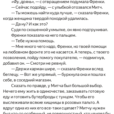
«Фу, дрянь»
, — с отвращением подумала Френки.
— Сейчас подойду, — с улыбкой отозвался Митч.
— Ты можешь найти куда лучше, — сказала Френки,
когда женщина твердой походкой удалилась.
— Да ну? И как это?
Судя по скошенной ухмылке, он явно подтрунивал.
Френки показала на него пальцем.
— Тебе нужна помощь.
— Мне много чего надо, Френки, но твоей помощи
на любовном фронте это не касается. А теперь, с твоего
позволения, пойду помогу покупателю, — подмигнув,
добавил он. — Смотри не ревнуй.
— Держи карман шире, — сказала Френки вслед
беглецу. — Вот же упрямый, — буркнула она и пошла к
себе, в соседний магазин.
Сказать по правде, у Митча был большой выбор.
Нечего ему жить в одиночестве, заказывать готовую
еду и готовить бутерброды с тунцом. Чтобы его
выслеживали всякие хищницы в розовых пальто. А
вдруг одна из них его все-таки сцапает? Митчу нужен
был кто-то особенный, не поверхностный, кто увидел бы