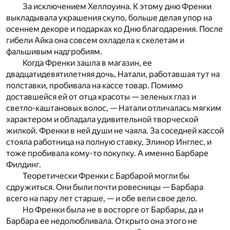
За исключением Хеллоуина. К этому дню Френки
выкладывала украшения скупо, больше делая упор на
осеннем декоре и подарках ко Дню благодарения. После
гибели Айка она совсем охладела к скелетам и
фальшивым надгробиям.
Когда Френки зашла в магазин, ее
двадцатидевятилетняя дочь, Натали, работавшая тут на
полставки, пробивала на кассе товар. Помимо
доставшейся ей от отца красоты — зеленых глаз и
светло-каштановых волос, — Натали отличалась мягким
характером и обладала удивительной творческой
жилкой. Френки в ней души не чаяла. За соседней кассой
стояла работница на полную ставку, Элинор Инглес, и
тоже пробивала кому-то покупку. А именно Барбаре
Филдинг.
Теоретически Френки с Барбарой могли бы
сдружиться. Они были почти ровесницы — Барбара
всего на пару лет старше, — и обе вели свое дело.
Но Френки была не в восторге от Барбары, да и
Барбара ее недолюбливала. Открыто она этого не