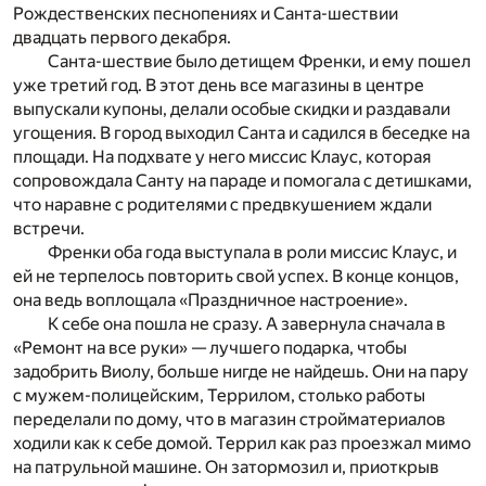
Рождественских песнопениях и Санта-шествии
двадцать первого декабря.
Санта-шествие было детищем Френки, и ему пошел
уже третий год. В этот день все магазины в центре
выпускали купоны, делали особые скидки и раздавали
угощения. В город выходил Санта и садился в беседке на
площади. На подхвате у него миссис Клаус, которая
сопровождала Санту на параде и помогала с детишками,
что наравне с родителями с предвкушением ждали
встречи.
Френки оба года выступала в роли миссис Клаус, и
ей не терпелось повторить свой успех. В конце концов,
она ведь воплощала «Праздничное настроение».
К себе она пошла не сразу. А завернула сначала в
«Ремонт на все руки» — лучшего подарка, чтобы
задобрить Виолу, больше нигде не найдешь. Они на пару
с мужем-полицейским, Террилом, столько работы
переделали по дому, что в магазин стройматериалов
ходили как к себе домой. Террил как раз проезжал мимо
на патрульной машине. Он затормозил и, приоткрыв