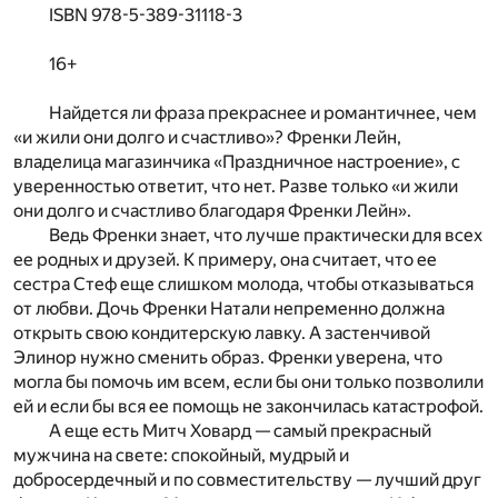
ISBN 978-5-389-31118-3
16+
Найдется ли фраза прекраснее и романтичнее, чем
«и жили они долго и счастливо»? Френки Лейн,
владелица магазинчика «Праздничное настроение», с
уверенностью ответит, что нет. Разве только «и жили
они долго и счастливо благодаря Френки Лейн».
Ведь Френки знает, что лучше практически для всех
ее родных и друзей. К примеру, она считает, что ее
сестра Стеф еще слишком молода, чтобы отказываться
от любви. Дочь Френки Натали непременно должна
открыть свою кондитерскую лавку. А застенчивой
Элинор нужно сменить образ. Френки уверена, что
могла бы помочь им всем, если бы они только позволили
ей и если бы вся ее помощь не закончилась катастрофой.
А еще есть Митч Ховард — самый прекрасный
мужчина на свете: спокойный, мудрый и
добросердечный и по совместительству — лучший друг