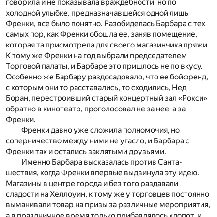
говорила и не показывала враждебности, но по
холодной улыбке, предназначавшейся одной лишь
Френки, все было понятно. Разобиделась Барбара с тех
самых пор, как Френки обошла ее, заняв помещение,
которая та присмотрела для своего магазинчика пряжи.
К тому же Френки на год выбрали председателем
Торговой палаты, и Барбаре это пришлось не по вкусу.
Особенно же Барбару раздосадовало, что ее бойфренд,
с которым они то расставались, то сходились, Нед
Боран, перестроивший старый концертный зал «Рокси»
обратно в кинотеатр, проголосовал не за нее, а за
Френки.
Френки давно уже сложила полномочия, но
соперничество между ними не угасло, и Барбара с
Френки так и остались заклятыми друзьями.
Именно Барбара высказалась против Санта-
шествия, когда Френки впервые выдвинула эту идею.
Магазины в центре города и без того раздавали
сладости на Хеллоуин, к тому же у торговцев постоянно
выманивали товар на призы за различные мероприятия,
а в праздничное время только прибавлялось хлопот, и