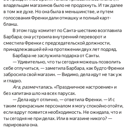
владельцам магазинов было не продохнуть. И так далее
в том же духе. Но она была в меньшинстве, и путем
голосования Френки дали отмашку и полный карт-
бланш.
В этом году комитет по Санта-шествию возглавила
Барбара; она устроила внутренний переворот и
сместила Френки с председательской должности,
принадлежавшей ей на протяжении двух лет подряд.
Барбара не заслужила подарка от Санты.
— Удивительно, что ты сегодня можешь позволить
себе отлучиться, — заметила Барбара, как будто Френки
забросила свой магазин. — Видимо, дела идут не так уж
и гладко.
Ага, размечталась.
«Праздничное настроение» и
без капитана шло на всех парусах.
— Дела идут отлично, — ответила Френки. — И с
таким прекрасным персоналом я могу спокойно отойти,
если вдруг появится необходимость. Не ожидала, что и
ты сегодня не при делах. Или в магазине никого? —
парировала она.