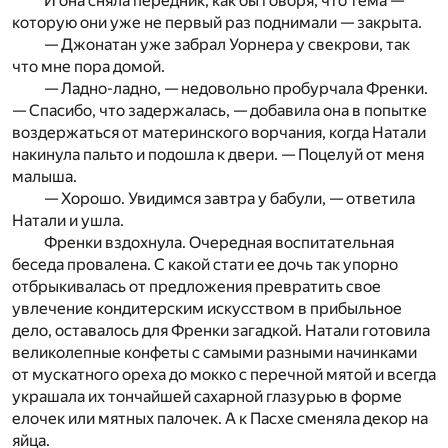
И она сняла передник, как бы говоря, что тема —
которую они уже не первый раз поднимали — закрыта.
— Джонатан уже забрал Уорнера у свекрови, так
что мне пора домой.
— Ладно-ладно, — недовольно пробурчала Френки.
— Спасибо, что задержалась, — добавила она в попытке
воздержаться от материнского ворчания, когда Натали
накинула пальто и подошла к двери. — Поцелуй от меня
малыша.
— Хорошо. Увидимся завтра у бабули, — ответила
Натали и ушла.
Френки вздохнула. Очередная воспитательная
беседа провалена. С какой стати ее дочь так упорно
отбрыкивалась от предложения превратить свое
увлечение кондитерским искусством в прибыльное
дело, оставалось для Френки загадкой. Натали готовила
великолепные конфеты с самыми разными начинками
от мускатного ореха до мокко с перечной мятой и всегда
украшала их тончайшей сахарной глазурью в форме
елочек или мятных палочек. А к Пасхе сменяла декор на
яйца.