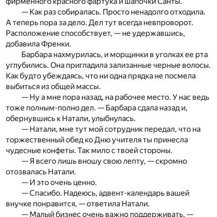
фирменного красного фартука и шапочки Санты.
— Как раз собиралась. Просто ненадолго отходила.
А теперь пора за дело. Дел тут всегда невпроворот.
Расположение способствует, — не удержавшись,
добавила Френки.
Барбара нахмурилась, и морщинки в уголках ее рта
углубились. Она пригладила зализанные черные волосы.
Как будто убеждаясь, что ни одна прядка не посмела
выбиться из общей массы.
— Ну а мне пора назад, на рабочее место. У нас ведь
тоже полным-полно дел. — Барбара сдала назад и,
обернувшись к Натали, улыбнулась.
— Натали, мне тут мой сотрудник передал, что на
торжественный обед ко Дню учителя ты принесла
чудесные конфеты. Так мило с твоей стороны.
— Я всего лишь вношу свою лепту, — скромно
отозвалась Натали.
— И это очень ценно.
— Спасибо. Надеюсь, адвент-календарь вашей
внучке понравится, — ответила Натали.
— Малый бизнес очень важно поддерживать, —