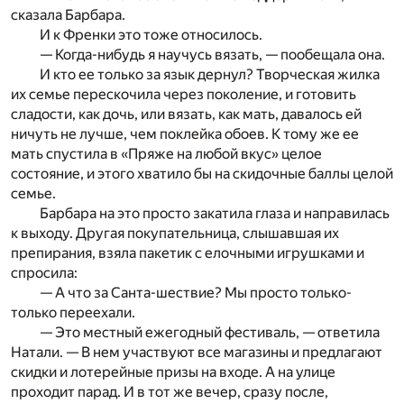
сказала Барбара.
И к Френки это тоже относилось.
— Когда-нибудь я научусь вязать, — пообещала она.
И кто ее только за язык дернул? Творческая жилка
их семье перескочила через поколение, и готовить
сладости, как дочь, или вязать, как мать, давалось ей
ничуть не лучше, чем поклейка обоев. К тому же ее
мать спустила в «Пряже на любой вкус» целое
состояние, и этого хватило бы на скидочные баллы целой
семье.
Барбара на это просто закатила глаза и направилась
к выходу. Другая покупательница, слышавшая их
препирания, взяла пакетик с елочными игрушками и
спросила:
— А что за Санта-шествие? Мы просто только-
только переехали.
— Это местный ежегодный фестиваль, — ответила
Натали. — В нем участвуют все магазины и предлагают
скидки и лотерейные призы на входе. А на улице
проходит парад. И в тот же вечер, сразу после,