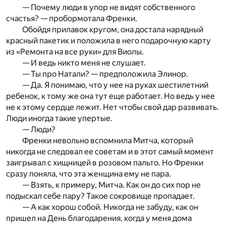
— Почему люди в упор не видят собственного
счастья? — пробормотала Френки.
Обойдя прилавок кругом, она достала нарядный
красный пакетик и положила в него подарочную карту
из «Ремонта на все руки» для Виолы.
— И ведь никто меня не слушает.
— Ты про Натали? — предположила Элинор.
— Да. Я понимаю, что у нее на руках шестилетний
ребенок, к тому же она тут еще работает. Но ведь у нее
не к этому сердце лежит. Нет чтобы свой дар развивать.
Люди иногда такие упертые.
— Люди?
Френки невольно вспомнила Митча, который
никогда не следовал ее советам и в этот самый момент
заигрывал с хищницей в розовом пальто. Но Френки
сразу поняла, что эта женщина ему не пара.
— Взять, к примеру, Митча. Как он до сих пор не
подыскал себе пару? Такое сокровище пропадает.
— А как хорош собой. Никогда не забуду, как он
пришел на День благодарения, когда у меня дома