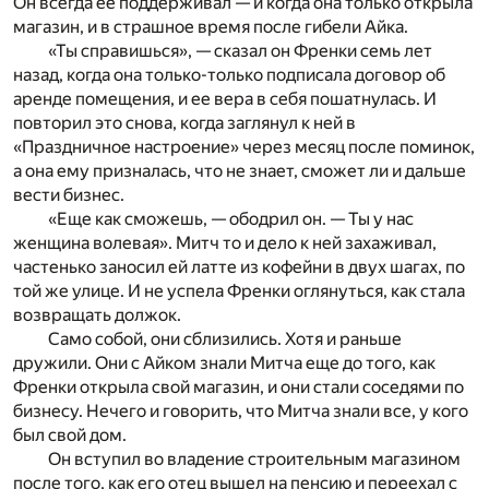
Он всегда ее поддерживал — и когда она только открыла
магазин, и в страшное время после гибели Айка.
«Ты справишься», — сказал он Френки семь лет
назад, когда она только-только подписала договор об
аренде помещения, и ее вера в себя пошатнулась. И
повторил это снова, когда заглянул к ней в
«Праздничное настроение» через месяц после поминок,
а она ему призналась, что не знает, сможет ли и дальше
вести бизнес.
«Еще как сможешь, — ободрил он. — Ты у нас
женщина волевая». Митч то и дело к ней захаживал,
частенько заносил ей латте из кофейни в двух шагах, по
той же улице. И не успела Френки оглянуться, как стала
возвращать должок.
Само собой, они сблизились. Хотя и раньше
дружили. Они с Айком знали Митча еще до того, как
Френки открыла свой магазин, и они стали соседями по
бизнесу. Нечего и говорить, что Митча знали все, у кого
был свой дом.
Он вступил во владение строительным магазином
после того, как его отец вышел на пенсию и переехал с