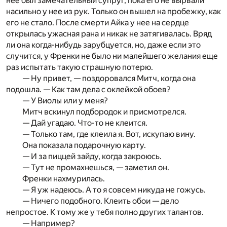
нее был замечательный супруг, пока его не вырвали
насильно у нее из рук. Только он вышел на пробежку, как
его не стало. После смерти Айка у нее на сердце
открылась ужасная рана и никак не затягивалась. Вряд
ли она когда-нибудь зарубцуется, но, даже если это
случится, у Френки не было ни малейшего желания еще
раз испытать такую страшную потерю.
— Ну привет, — поздоровался Митч, когда она
подошла. — Как там дела с оклейкой обоев?
— У Виолы или у меня?
Митч вскинул подбородок и присмотрелся.
— Дай угадаю. Что-то не клеится.
— Только там, где клеила я. Вот, искупаю вину.
Она показала подарочную карту.
— И за пиццей зайду, когда закроюсь.
— Тут не промахнешься, — заметил он.
Френки нахмурилась.
— Я уж надеюсь. А то я совсем никуда не гожусь.
— Ничего подобного. Клеить обои — дело
непростое. К тому же у тебя полно других талантов.
— Например?