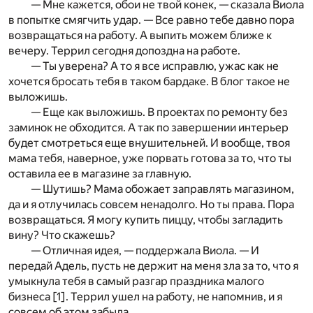
— Мне кажется, обои не твой конек, — сказала Виола
в попытке смягчить удар. — Все равно тебе давно пора
возвращаться на работу. А выпить можем ближе к
вечеру. Террил сегодня допоздна на работе.
— Ты уверена? А то я все исправлю, ужас как не
хочется бросать тебя в таком бардаке. В блог такое не
выложишь.
— Еще как выложишь. В проектах по ремонту без
заминок не обходится. А так по завершении интерьер
будет смотреться еще внушительней. И вообще, твоя
мама тебя, наверное, уже порвать готова за то, что ты
оставила ее в магазине за главную.
— Шутишь? Мама обожает заправлять магазином,
да и я отлучилась совсем ненадолго. Но ты права. Пора
возвращаться. Я могу купить пиццу, чтобы загладить
вину? Что скажешь?
— Отличная идея, — поддержала Виола. — И
передай Адель, пусть не держит на меня зла за то, что я
умыкнула тебя в самый разгар праздника малого
бизнеса [
1
]. Террил ушел на работу, не напомнив, и я
совсем об этом забыла.