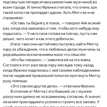
подтянутым пятидесятивосьмилетним мужчиной во
всем городе. И лично Френки считала, что очень зря
такой холостяк пропадает даром. Хоть Митч ее и не
спрашивал.
«Оставь ты беднягу в покое, — говорил Айк всякий
раз, когда она заикалась о том, чтобы кого-нибудь ему
подыскать. — У него своя голова на плечах, пусть сам
решит, чего хочет и как этого добиться».
И все-таки она настойчиво пыталась найти Митчу
пару из убеждения, что в любовных делах мужчины за
редчайшими исключениями мало что смыслят.
«Кто бы говорил», — заявляла ей на это мама.
Состоялся этот разговор пару месяцев тому назад,
когда Френки поделилась с ней своими наблюдениями
после недавней провальной попытки протянуть Митчу
руку помощи.
«Это совсем другое дело», — отвечала Френки.
В отличие от Митча с его бывшей, их с мужем
разлучили далеко не по взаимному согласию. А значит,
незачем прикладывать усилия и строить все заново. У