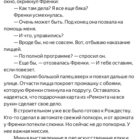
окно, окрикнул Френки:
— Как там дела? Я все еще бяка?
Френки усмехнулась.
— Очень может быть. Под конец она позвала на
помощь меня.
— И что, управились?
— Вроде бы, но не совсем. Вот, отбываю наказание
пиццей.
— По полной программе? — спросил он.
— Еще бы, — отозвалась Френки. — И тебе оставим,
если повезет.
Он поднял большой палец вверх и поехал дальше по
улице. Отчасти пицца покроет промашку с обоями,
которую Френки спихнула на подругу. Оставалось
надеяться, что подарочная карта из «Ремонта на все
руки» сделает свое дело.
В строительном уже все было готово к Рождеству.
Кто-то сделал в автомате свежий попкорн, и от аромата
у Френки потекли слюнки. Но сейчас не до попкорна. У
нее важная миссия.
Минуя выставленные в ряд искусственные елки и