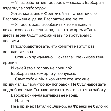
— У нас работы невпроворот, — сказала Барбара и
вздернула подбородок.
Хотя с магазином Френки ей и тягаться нечего.
Расположение, да-да. Расположение, хе-хе.
— Я просто зашла сообщить, что мы наняли
диккенсовских песенников, так что во время Санта-
шествия они будут расхаживать по тротуарам с
песнями.
И позлорадствовать, что комитет на этот раз
возглавляет она.
— Отлично придумано, — сказала Френки без тени
иронии.
И как ей это в голову не пришло?
Барбара высокомерно улыбнулась.
— Само собой. Мы в комитете кое-что еще
придумали... пару-тройку поправок. Не буду надоедать
подробностями. Ты наверняка хотела взяться за работу.
Барбара окинула взглядом ее наряд.
— Или нет.
Не в пример Натали с Элинор, на Френки не было их