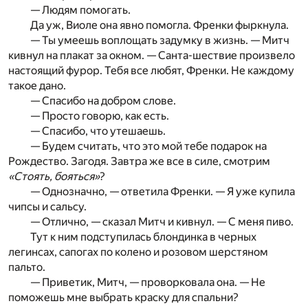
— Людям помогать.
Да уж, Виоле она явно помогла. Френки фыркнула.
— Ты умеешь воплощать задумку в жизнь. — Митч
кивнул на плакат за окном. — Санта-шествие произвело
настоящий фурор. Тебя все любят, Френки. Не каждому
такое дано.
— Спасибо на добром слове.
— Просто говорю, как есть.
— Спасибо, что утешаешь.
— Будем считать, что это мой тебе подарок на
Рождество. Загодя. Завтра же все в силе, смотрим
«Стоять, бояться»
?
— Однозначно, — ответила Френки. — Я уже купила
чипсы и сальсу.
— Отлично, — сказал Митч и кивнул. — С меня пиво.
Тут к ним подступилась блондинка в черных
легинсах, сапогах по колено и розовом шерстяном
пальто.
— Приветик, Митч, — проворковала она. — Не
поможешь мне выбрать краску для спальни?