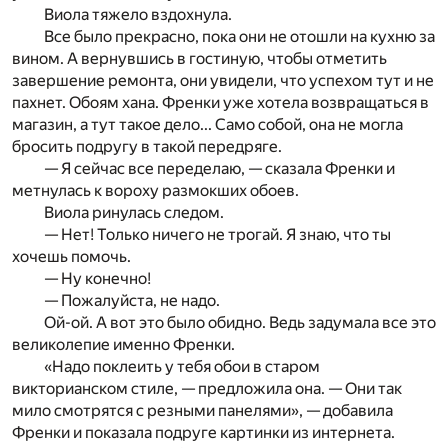
Виола тяжело вздохнула.
Все было прекрасно, пока они не отошли на кухню за
вином. А вернувшись в гостиную, чтобы отметить
завершение ремонта, они увидели, что успехом тут и не
пахнет. Обоям хана. Френки уже хотела возвращаться в
магазин, а тут такое дело... Само собой, она не могла
бросить подругу в такой передряге.
— Я сейчас все переделаю, — сказала Френки и
метнулась к вороху размокших обоев.
Виола ринулась следом.
— Нет! Только ничего не трогай. Я знаю, что ты
хочешь помочь.
— Ну конечно!
— Пожалуйста, не надо.
Ой-ой. А вот это было обидно. Ведь задумала все это
великолепие именно Френки.
«Надо поклеить у тебя обои в старом
викторианском стиле, — предложила она. — Они так
мило смотрятся с резными панелями», — добавила
Френки и показала подруге картинки из интернета.