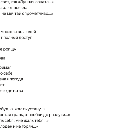
свет, как «Лунная соната…»
стал от поезда
а не мечтай опрометчиво…»
е множество людей
т полный доступ
не ропщу
ова
римая
о себе
зная погода
ист
его детства
ибудь я ждать устану…»
тонкая грань, от любви до разлуки…»
ь себя, мне жаль тебя…»
олоден и не горяч…»