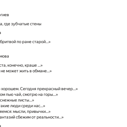
ргиев
а, где зубчатые стены
а
бритвой по ране старой…»
мова
ста, конечно, краше …»
 не может жить в обмане…»
о хорошем. Сегодня прекрасный вечер…»
ом пью чай, смотрю на горы…»
оснежные листы…»
такие люди среди нас…»
яемся: мысли, привычки…»
антазий сбежим от реальности…»
а