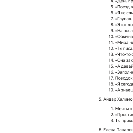
«День пр
«Поезд в
«Я не сл
«Глупая.
«Этот до
«На посл
«Обычная
«Мира не
«Ты писа
«Что-то 
«Она зак
«А давай
«Заполн
Поводок
«Я сего
«А знаеш
Айдар Халимо
Мечты о
«Прости»
Ты прихо
Елена Панари