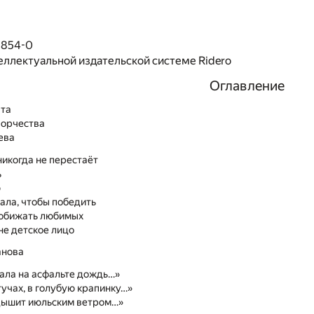
1854-0
еллектуальной издательской системе Ridero
Оглавление
ата
ворчества
ева
икогда не перестаёт
ь
ю
ала, чтобы победить
 обижать любимых
не детское лицо
анова
ала на асфальте дождь…»
тучах, в голубую крапинку…»
дышит июльским ветром…»