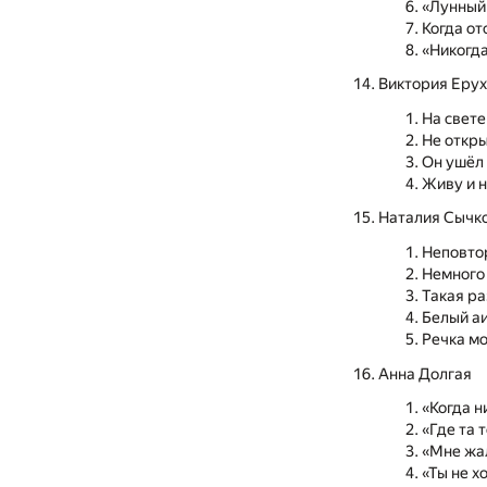
«Лунный 
Когда от
«Никогд
Виктория Ерух
На свет
Не откры
Он ушёл
Живу и 
Наталия Сычк
Неповто
Немного 
Такая ра
Белый а
Речка мо
Анна Долгая
«Когда н
«Где та 
«Мне жал
«Ты не х