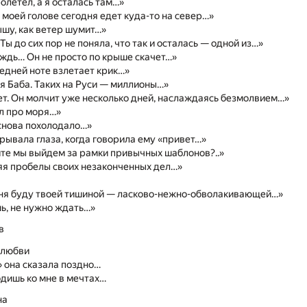
олетел, а я осталась там…»
 моей голове сегодня едет куда-то на север…»
ышу, как ветер шумит…»
 Ты до сих пор не поняла, что так и осталась — одной из…»
ждь… Он не просто по крыше скачет…»
едней ноте взлетает крик…»
 Баба. Таких на Руси — миллионы…»
т. Он молчит уже несколько дней, наслаждаясь безмолвием…»
л про моря…»
снова похолодало…»
рывала глаза, когда говорила ему «привет…»
те мы выйдем за рамки привычных шаблонов?..»
яя пробелы своих незаконченных дел…»
дня буду твоей тишиной — ласково-нежно-обволакивающей…»
ь, не нужно ждать…»
в
 любви
 она сказала поздно…
дишь ко мне в мечтах…
на