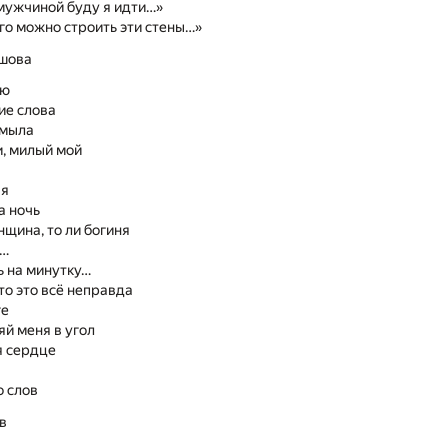
мужчиной буду я идти…»
го можно строить эти стены…»
шова
лю
ие слова
 мыла
, милый мой
ая
а ночь
нщина, то ли богиня
ь…
ь на минутку…
то это всё неправда
ге
яй меня в угол
я сердце
о слов
в