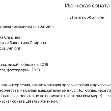
Июньская соната
Девять Жизней
влены компанией «ПараТайп»
на Спирина
ожки
Валентина Спирина
cus Denight
на, дизайн обложки, 2019
ght, фотографии, 2019
сная, интересная, захватывающая проза и поэзия жаркого 
орчества, на самый взыскательный вкус. Полюбившиеся уж
ы нашего проекта (но не новички в писательском мире) — эт
ьская соната. Девять Жизней».