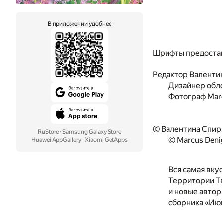
В приложении удобнее
Шрифты предоста
Редактор
Валенти
Дизайнер обл
Фотограф
Mar
© Валентина Спири
RuStore
·
Samsung Galaxy Store
© Marcus Deni
Huawei AppGallery
·
Xiaomi GetApps
Вся самая вку
Территории Тв
и новые автор
сборника «Июн