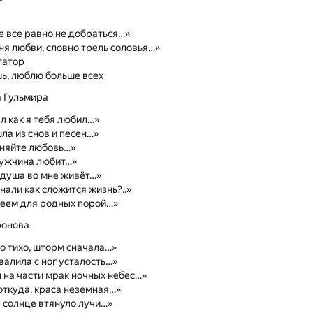
 все равно не добраться…»
ня любви, словно трель соловья…»
татор
ь, люблю больше всех
 Гульмира
ал как я тебя любил…»
ла из снов и песен…»
иняйте любовь…»
мужчина любит…»
 душа во мне живёт…»
знали как сложится жизнь?..»
еем для родных порой…»
ронова
о тихо, шторм сначала…»
валила с ног усталость…»
 на части мрак ночных небес…»
 откуда, краса неземная…»
 солнце втянуло лучи…»