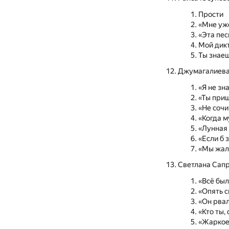
Прости
«Мне уже
«Эта пес
Мой дик
Ты знаеш
Джумагалиева
«Я не зн
«Ты приш
«Не соч
«Когда 
«Лунная
«Если б 
«Мы жал
Светлана Сап
«Всё был
«Опять с
«Он рвал
«Кто ты,
«Жаркое