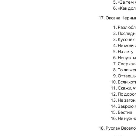
«За тем 
«Как дол
Оксана Черны
Разлюб
Последн
Кусочек
Не молчи
На лету
Ненужн
Сверкал
То ли же
Оттаеш
Если хот
Скажи, ч
По доро
Не загон
Закрою 
Бестия
Не нужн
Руслан Весело