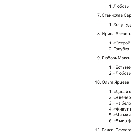
Любовь
Станислав Се
Хочу туд
Ирина Алёхин
«Острой 
Голубка
Любовь Макси
«Есть ме
«Любовь
Ольга Ярцева
«Давай 
«Я вечер
«На бел
«Живут 
«Мы мен
«В мир ф
Раиса Юсупов