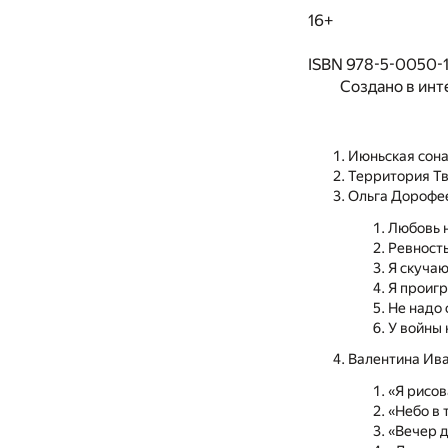
16+
ISBN 978-5-0050-
Создано в инт
Июньская сон
Территория Т
Ольга Дорофе
Любовь н
Ревност
Я скуча
Я проигр
Не надо
У войны 
Валентина Ив
«Я рисов
«Небо в 
«Вечер 