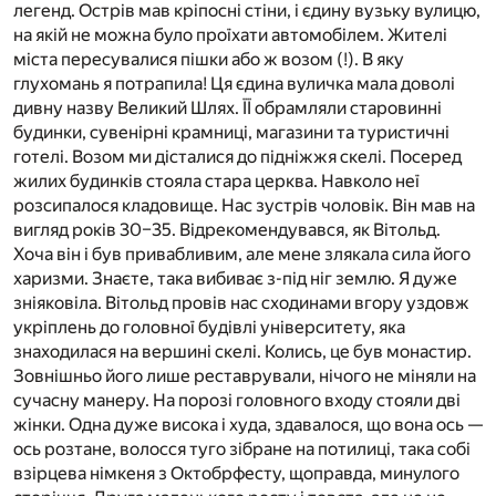
легенд. Острів мав кріпосні стіни, і єдину вузьку вулицю,
на якій не можна було проїхати автомобілем. Жителі
міста пересувалися пішки або ж возом (!). В яку
глухомань я потрапила! Ця єдина вуличка мала доволі
дивну назву Великий Шлях. ЇЇ обрамляли старовинні
будинки, сувенірні крамниці, магазини та туристичні
готелі. Возом ми дісталися до підніжжя скелі. Посеред
жилих будинків стояла стара церква. Навколо неї
розсипалося кладовище. Нас зустрів чоловік. Він мав на
вигляд років 30–35. Відрекомендувався, як Вітольд.
Хоча він і був привабливим, але мене злякала сила його
харизми. Знаєте, така вибиває з-під ніг землю. Я дуже
зніяковіла. Вітольд провів нас сходинами вгору уздовж
укріплень до головної будівлі університету, яка
знаходилася на вершині скелі. Колись, це був монастир.
Зовнішньо його лише реставрували, нічого не міняли на
сучасну манеру. На порозі головного входу стояли дві
жінки. Одна дуже висока і худа, здавалося, що вона ось —
ось розтане, волосся туго зібране на потилиці, така собі
взірцева німкеня з Октобрфесту, щоправда, минулого