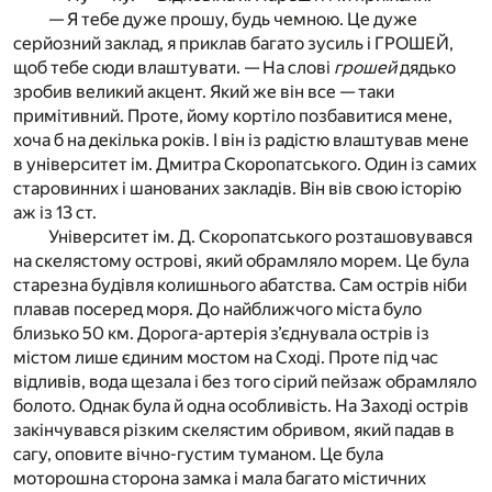
— Я тебе дуже прошу, будь чемною. Це дуже
серйозний заклад, я приклав багато зусиль і ГРОШЕЙ,
щоб тебе сюди влаштувати. — На слові
грошей
дядько
зробив великий акцент. Який же він все — таки
примітивний. Проте, йому кортіло позбавитися мене,
хоча б на декілька років. І він із радістю влаштував мене
в університет ім. Дмитра Скоропатського. Один із самих
старовинних і шанованих закладів. Він вів свою історію
аж із 13 ст.
Університет ім. Д. Скоропатського розташовувався
на скелястому острові, який обрамляло морем. Це була
старезна будівля колишнього абатства. Сам острів ніби
плавав посеред моря. До найближчого міста було
близько 50 км. Дорога-артерія з’єднувала острів із
містом лише єдиним мостом на Сході. Проте під час
відливів, вода щезала і без того сірий пейзаж обрамляло
болото. Однак була й одна особливість. На Заході острів
закінчувався різким скелястим обривом, який падав в
сагу, оповите вічно-густим туманом. Це була
моторошна сторона замка і мала багато містичних