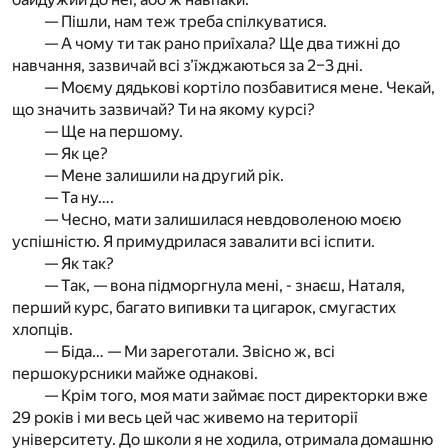
— Пішли, нам теж треба спілкуватися.
— А чому ти так рано приїхала? Ще два тижні до
навчання, зазвичай всі з’їжджаються за 2–3 дні.
— Моєму дядькові кортіло позбавитися мене. Чекай,
що значить зазвичай? Ти на якому курсі?
— Ще на першому.
— Як це?
— Мене залишили на другий рік.
— Та ну….
— Чесно, мати залишилася невдоволеною моєю
успішністю. Я примудрилася завалити всі іспити.
— Як так?
— Так, — вона підморгнула мені, - знаєш, Наталя,
перший курс, багато випивки та цигарок, смугастих
хлопців.
— Біда… — Ми зареготали. Звісно ж, всі
першокурсники майже однакові.
— Крім того, моя мати займає пост директорки вже
29 років і ми весь цей час живемо на території
університету. До школи я не ходила, отримала домашню