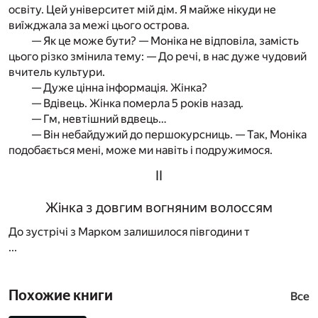
освіту. Цей університет мій дім. Я майже нікуди не
виїжджала за межі цього острова.
— Як це може бути? — Моніка не відповіла, замість
цього різко змінила тему: — До речі, в нас дуже чудовий
вчитель культури.
— Дуже цінна інформація. Жінка?
— Вдівець. Жінка померла 5 років назад.
— Гм, невтішний вдвець…
— Він небайдужий до першокурсниць. — Так, Моніка
подобається мені, може ми навіть і подружимося.
ІІ
Жінка з довгим вогняним волоссям
До зустрічі з Марком залишилося півгодини т
...
Похожие книги
Все