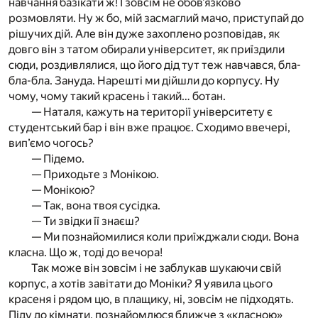
навчання базікати ж! І зовсім не обов’язково
розмовляти. Ну ж бо, мій засмаглий мачо, приступай до
рішучих дій. Але він дуже захоплено розповідав, як
довго він з татом обирали університет, як приїздили
сюди, роздивлялися, що його дід тут теж навчався, бла-
бла-бла. Зануда. Нарешті ми дійшли до корпусу. Ну
чому, чому такий красень і такий… ботан.
— Наталя, кажуть на території університету є
студентський бар і він вже працює. Сходимо ввечері,
вип’ємо чогось?
— Підемо.
— Приходьте з Монікою.
— Монікою?
— Так, вона твоя сусідка.
— Ти звідки її знаєш?
— Ми познайомилися коли приїжджали сюди. Вона
класна. Що ж, тоді до вечора!
Так може він зовсім і не заблукав шукаючи свій
корпус, а хотів завітати до Моніки? Я уявила цього
красеня і рядом цю, в плащику, ні, зовсім не підходять.
Піду до кімнати, познайомлюся ближче з «класною»