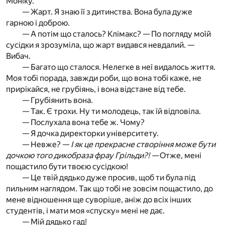
Моніку.
— Жарт. Я знаю її з дитинства. Вона була дуже
гарною і доброю.
— А потім що сталось? Клімакс? — По погляду моїй
сусідки я зрозуміла, що жарт видався невдалий. —
Вибач.
— Багато що сталося. Нелегке в неї видалось життя.
Моя тобі порада, завжди роби, що вона тобі каже, не
прирікайся, не грубіянь, і вона відстане від тебе.
— Грубіянить вона.
— Так. Є трохи. Ну ти молодець, так їй відповіла.
— Послухала вона тебе ж. Чому?
— Я дочка директорки університету.
— Невже? —
І як це прекрасне створіння може бути
дочкою того дикобраза фрау Грільди?! —
Отже, мені
пощастило бути твоєю сусідкою!
— Це твій дядько дуже просив, щоб ти була під
пильним наглядом. Так що тобі не зовсім пощастило, до
мене відношення ще суворіше, аніж до всіх інших
студентів, і мати моя «спуску» мені не дає.
— Мій дядько гад!