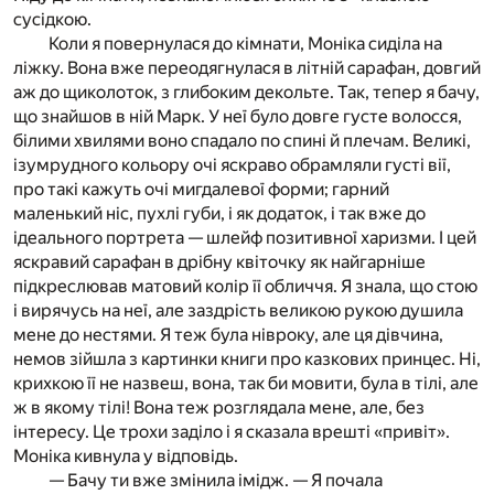
сусідкою.
Коли я повернулася до кімнати, Моніка сиділа на
ліжку. Вона вже переодягнулася в літній сарафан, довгий
аж до щиколоток, з глибоким декольте. Так, тепер я бачу,
що знайшов в ній Марк. У неї було довге густе волосся,
білими хвилями воно спадало по спині й плечам. Великі,
ізумрудного кольору очі яскраво обрамляли густі вії,
про такі кажуть очі мигдалевої форми; гарний
маленький ніс, пухлі губи, і як додаток, і так вже до
ідеального портрета — шлейф позитивної харизми. І цей
яскравий сарафан в дрібну квіточку як найгарніше
підкреслював матовий колір її обличчя. Я знала, що стою
і вирячусь на неї, але заздрість великою рукою душила
мене до нестями. Я теж була нівроку, але ця дівчина,
немов зійшла з картинки книги про казкових принцес. Ні,
крихкою її не назвеш, вона, так би мовити, була в тілі, але
ж в якому тілі! Вона теж розглядала мене, але, без
інтересу. Це трохи заділо і я сказала врешті «привіт».
Моніка кивнула у відповідь.
— Бачу ти вже змінила імідж. — Я почала