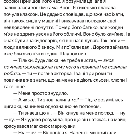
собою! Прийшов його час, я розуміла це, але я
залишалася зовсім сама. Знов. Я тихенько плакала,
почула клаксон. Це дядько сповіщав, що вже час їхати,
він також сидів у машині і виказував поглядом свої
невдоволенні почуття. Помер його батько, але жоден
м’яз не здригнувся на його обличчі. Воно було кам’яне, і в
очах були знаки доларів, які він наслідував. Такі вони —
люди великого бізнесу. Ми поїхали далі. Дорога займала
вже близько п’яти годин. Шлунок нив.
— Тільки, будь ласка, не треба вистав, —
знов
починається лекція на тему чого я повинна і не повинна
робити,
— ти — погана акторка. І за ці три роки ти
повинна вже знати, що на мене не діють сльози, хлюпи і
таке інше.
— Мене просто знудило.
— А як же. Ти знов палила
те?
— Під
те
розумілась
цигарка, начинена однозначно не тютюном.
— Ти знаєш що ні. — Він кинув на мене погляд, — ну
— ну. — Я чудово розуміла, про що він натякає: на майці
красувався малюнок марихуани.
— Ну — ну. — Відповіла я. Нарешті ми приїхали.