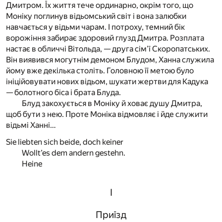
Дмитром. Їх життя тече ординарно, окрім того, що
Моніку поглинув відьомський світ і вона залюбки
навчається у відьми чарам. І потроху, темний бік
ворожіння забирає здоровий глузд Дмитра. Розплата
настає в обличчі Вітольда, — друга сім’ї Скоропатських.
Він виявився могутнім демоном Блудом, Ханна служила
йому вже декілька століть. Головною її метою було
ініційовувати нових відьом, шукати жертви для Кадука
— болотного біса і брата Блуда.
Блуд закохується в Моніку й ховає душу Дмитра,
щоб бути з нею. Проте Моніка відмовляє і йде служити
відьмі Ханні…
Sie liebten sich beide, doch keiner
Wollt’es dem andern gestehn.
Heine
І
Приїзд