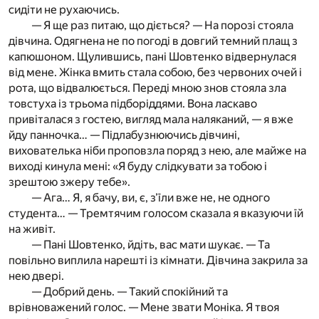
сидіти не рухаючись.
— Я ще раз питаю, що діється? — На порозі стояла
дівчина. Одягнена не по погоді в довгий темний плащ з
капюшоном. Щулившись, пані Шовтенко відвернулася
від мене. Жінка вмить стала собою, без червоних очей і
рота, що відвалюється. Переді мною знов стояла зла
товстуха із трьома підборіддями. Вона ласкаво
привіталася з гостею, вигляд мала наляканий, — я вже
йду панночка… — Підлабузнюючись дівчині,
вихователька ніби проповзла поряд з нею, але майже на
виході кинула мені: «Я буду слідкувати за тобою і
зрештою зжеру тебе».
— Ага… Я, я бачу, ви, є, з’їли вже не, не одного
студента… — Тремтячим голосом сказала я вказуючи їй
на живіт.
— Пані Шовтенко, йдіть, вас мати шукає. — Та
повільно виплила нарешті із кімнати. Дівчина закрила за
нею двері.
— Добрий день. — Такий спокійний та
врівноважений голос. — Мене звати Моніка. Я твоя