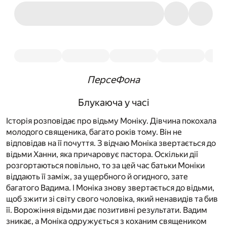
ПерсеФона
Блукаюча у часі
Історія розповідає про відьму Моніку. Дівчина покохала
молодого священика, багато років тому. Він не
відповідав на її почуття. З відчаю Моніка звертається до
відьми Ханни, яка причаровує пастора. Оскільки дії
розгортаються повільно, то за цей час батьки Моніки
віддають її заміж, за ущербного й огидного, зате
багатого Вадима. І Моніка знову звертається до відьми,
щоб зжити зі світу свого чоловіка, який ненавидів та бив
її. Ворожіння відьми дає позитивні результати. Вадим
зникає, а Моніка одружується з коханим священиком