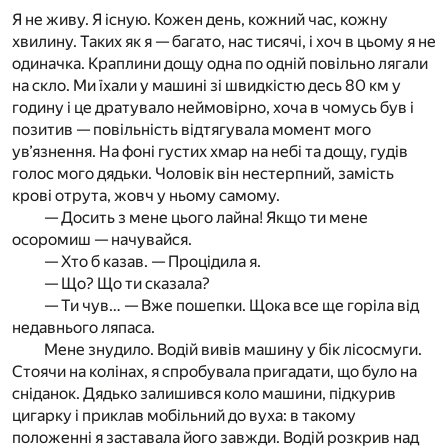
Я не живу. Я існую. Кожен день, кожний час, кожну
хвилину. Таких як я — багато, нас тисячі, і хоч в цьому я не
одиначка. Краплини дощу одна по одній повільно лягали
на скло. Ми їхали у машині зі швидкістю десь 80 км у
годину і це дратувало неймовірно, хоча в чомусь був і
позитив — повільність відтягувала момент мого
ув’язнення. На фоні густих хмар на небі та дощу, гудів
голос мого дядьки. Чоловік він нестерпний, замість
крові отрута, жовч у ньому самому.
— Досить з мене цього лайна! Якщо ти мене
осоромиш — начувайся.
— Хто б казав. — Процідила я.
— Що? Що ти сказала?
— Ти чув… — Вже пошепки. Щока все ще горіла від
недавнього ляпаса.
Мене знудило. Водій вивів машину у бік лісосмуги.
Стоячи на колінах, я спробувала пригадати, що було на
сніданок. Дядько залишився коло машини, підкурив
цигарку і приклав мобільний до вуха: в такому
положенні я заставала його завжди. Водій розкрив над