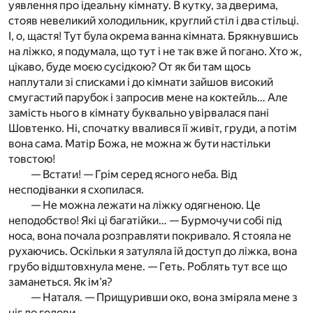
уявлення про ідеальну кімнату. В кутку, за дверима,
стояв невеликий холодильник, круглий стіл і два стільці.
І, о, щастя! Тут була окрема ванна кімната. Брякнувшись
на ліжко, я подумала, що тут і не так вже й погано. Хто ж,
цікаво, буде моєю сусідкою? От як би там щось
наплутали зі списками і до кімнати зайшов високий
смугастий парубок і запросив мене на коктейль… Але
замість нього в кімнату буквально увірвалася пані
Шовтенко. Ні, спочатку ввалився її живіт, груди, а потім
вона сама. Матір Божа, не можна ж бути настільки
товстою!
— Встати! — Грім серед ясного неба. Від
несподіванки я схопилася.
— Не можна лежати на ліжку одягненою. Це
неподобство! Які ці багатійки… — Бурмочучи собі під
носа, вона почала розправляти покривало. Я стояла не
рухаючись. Оскільки я затуляла їй доступ до ліжка, вона
грубо відштовхнула мене. — Геть. Роблять тут все що
заманеться. Як ім’я?
— Наталя. — Прищуривши око, вона зміряла мене з
ніг до голови.