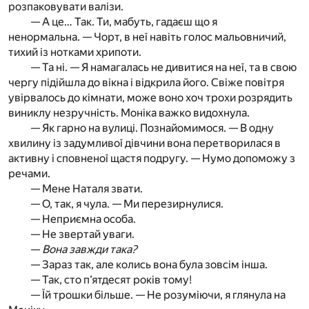
розпаковувати валізи.
— А це… Так. Ти, мабуть, гадаєш що я
ненормальна. — Чорт, в неї навіть голос мальовничий,
тихий із нотками хрипоти.
— Та ні. — Я намагалась не дивитися на неї, та в свою
чергу підійшла до вікна і відкрила його. Свіже повітря
увірвалось до кімнати, може воно хоч трохи розрядить
виниклу незручність. Моніка важко видохнула.
— Як гарно на вулиці. Познайомимося. — В одну
хвилину із задумливої дівчини вона перетворилася в
активну і сповненої щастя подругу. — Нумо допоможу з
речами.
— Мене Наталя звати.
— О, так, я чула. — Ми перезирнулися.
— Неприємна особа.
— Не звертай уваги.
—
Вона завжди така?
— Зараз так, але колись вона була зовсім інша.
— Так, сто п’ятдесят років тому!
— Їй трошки більше. — Не розуміючи, я глянула на