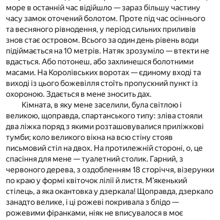
море в останній час відійшло — зараз більшу частину
часу замок оточений болотом. Проте під час осіннього
та весняного рівнодення, у період сильних приливів
знов стає островом. Всього за один день рівень води
підіймається на 10 метрів. Натяк зрозуміло — втекти не
вдасться. Або потонеш, або захлинешся болотними
масами. На Королівських воротах — єдиному вході та
виході із цього божевілля стоїть пропускний пункт із
охороною. Здається в мене зносить дах.
Кімната, в яку мене заселили, була світлою і
великою, щоправда, спартанського типу: зліва стояли
два ліжка поряд з якими розташовувалися приліжкові
тумби; коло великого вікна на всю стіну стояв
письмовий стіл на двох. На протилежній стороні, о, це
спасіння для мене — туалетний столик. Гарний, з
червоного дерева, з оздобленням 18 сторіччя, візерунки
по краю у формі квіточок лілії й листя. М’якенький
стілець, а яка окантовка у дзеркала! Щоправда, дзеркало
занадто велике, і ці рожеві покривала з блідо —
рожевими фіранками, ніяк не вписувалося в моє