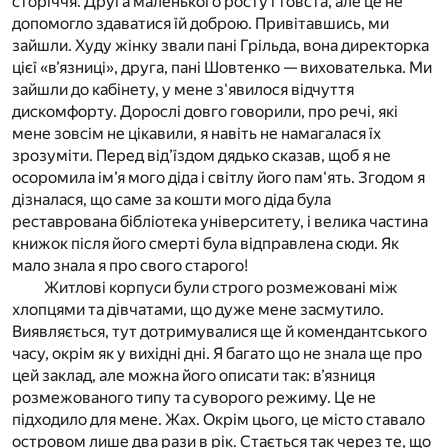
сторіччя. Друга маленького росту і товста, але це не
допомогло здаватися їй доброю. Привітавшись, ми
зайшли. Худу жінку звали пані Грільда, вона директорка
цієї «в’язниці», друга, пані Шовтенко — вихователька. Ми
зайшли до кабінету, у мене з'явилося відчуття
дискомфорту. Дорослі довго говорили, про речі, які
мене зовсім не цікавили, я навіть не намагалася їх
зрозуміти. Перед від’їздом дядько сказав, щоб я не
осоромила ім’я мого діда і світлу його пам'ять. Згодом я
дізналася, що саме за кошти мого діда була
реставрована бібліотека університету, і велика частина
книжок після його смерті була відправлена сюди. Як
мало знала я про свого старого!
Житлові корпуси були строго розмежовані між
хлопцями та дівчатами, що дуже мене засмутило.
Виявляється, тут дотримувалися ще й комендантського
часу, окрім як у вихідні дні. Я багато що не знала ще про
цей заклад, але можна його описати так: в’язниця
розмежованого типу та суворого режиму. Це не
підходило для мене. Жах. Окрім цього, це місто ставало
островом лише два рази в рік. Стається так через те, що