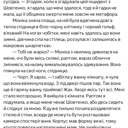
сусідка. — Згодом, коли я згадувала цей інцидент з
Шовтенко, я гадала, що мені здалося, тоді я й гадки не
мала, що її обіцянка зжерти мене зовсім не метафора.
Моніка зняла плаща, на ній була вдягнена довга
тепла спідниця в біло-чорну клітинку і чорний гольф,
в’язаний! На ногах чобітки, мені навіть здалось що вони
зимні, дівчина сіла на стілець, роззулася і залишилась в
махрових шкарпетках.
— Тобі не жарко? — Моніка з хвилину дивилася на
мене, очі були якісь скляні, раптом, вираз обличчя
змінився, на ньому вимальовувалось здивування. Вона
глянула на свої ноги, спідницю.
— Чорт. Я зараз. — І забігла у ванну кімнату, я чула
що вона ввімкнула воду. З під двері пішов пар. Так вона
ще й гарячу ванну приймає! Жах. Хворі якісь тут всі. Мені
стало моторошно. Я вийшла з кімнати. Раптом я
подумала, а якщо мене чекає Шовтенко, або десь сидить
й слідкує за мною. Я дуже пильно почала роздивлятися
стелю й стіни, всюди де можуть бути розташовані
камери спостерігання. Корпус мав форму вежі, тому
круглі поверхи нагадали мені маяк. Не знайшовши