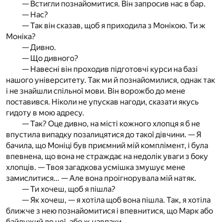
— Встигли познайомитися. Він запросив нас в бар.
— Нас?
— Так він сказав, щоб я приходила з Монікою. Ти ж
Моніка?
— Дивно.
— Що дивного?
— Навесні він проходив підготовчі курси на базі
нашого університету. Так ми й познайомилися, однак так
і не знайшли спільної мови. Він ворожбо до мене
поставився. Ніколи не упускав нагоди, сказати якусь
гидоту в мою адресу.
— Так? Оце дивно, на місті кожного хлопця я б не
впустила випадку позалицятися до такої дівчини. — Я
бачила, що Моніці був приємний мій комплімент, і була
впевнена, що вона не страждає на недолік уваги з боку
хлопців. — Твоя загадкова усмішка змушує мене
замислитися… — Але вона проігнорувала мій натяк.
— Ти хочеш, щоб я пішла?
— Як хочеш, — я хотіла щоб вона пішла. Так, я хотіла
ближче з нею познайомитися і впевнитися, що Марк або
байдужий до неї, або ж навпаки.