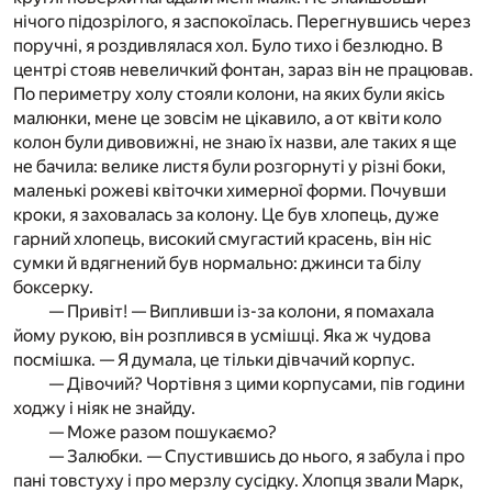
нічого підозрілого, я заспокоїлась. Перегнувшись через
поручні, я роздивлялася хол. Було тихо і безлюдно. В
центрі стояв невеличкий фонтан, зараз він не працював.
По периметру холу стояли колони, на яких були якісь
малюнки, мене це зовсім не цікавило, а от квіти коло
колон були дивовижні, не знаю їх назви, але таких я ще
не бачила: велике листя були розгорнуті у різні боки,
маленькі рожеві квіточки химерної форми. Почувши
кроки, я заховалась за колону. Це був хлопець, дуже
гарний хлопець, високий смугастий красень, він ніс
сумки й вдягнений був нормально: джинси та білу
боксерку.
— Привіт! — Випливши із-за колони, я помахала
йому рукою, він розплився в усмішці. Яка ж чудова
посмішка. — Я думала, це тільки дівчачий корпус.
— Дівочий? Чортівня з цими корпусами, пів години
ходжу і ніяк не знайду.
— Може разом пошукаємо?
— Залюбки. — Спустившись до нього, я забула і про
пані товстуху і про мерзлу сусідку. Хлопця звали Марк,