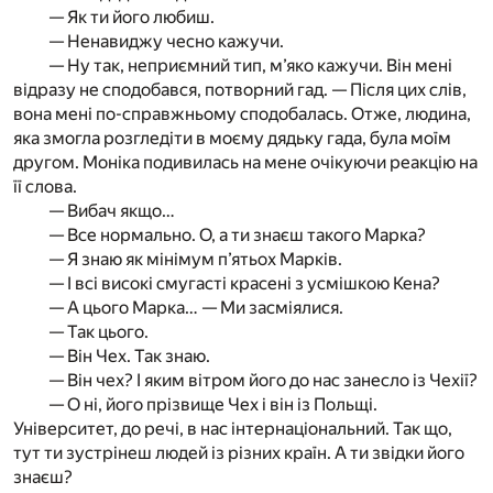
— Як ти його любиш.
— Ненавиджу чесно кажучи.
— Ну так, неприємний тип, м’яко кажучи. Він мені
відразу не сподобався, потворний гад. — Після цих слів,
вона мені по-справжньому сподобалась. Отже, людина,
яка змогла розгледіти в моєму дядьку гада, була моїм
другом. Моніка подивилась на мене очікуючи реакцію на
її слова.
— Вибач якщо…
— Все нормально. О, а ти знаєш такого Марка?
— Я знаю як мінімум п’ятьох Марків.
— І всі високі смугасті красені з усмішкою Кена?
— А цього Марка… — Ми засміялися.
— Так цього.
— Він Чех. Так знаю.
— Він чех? І яким вітром його до нас занесло із Чехії?
— О ні, його прізвище Чех і він із Польщі.
Університет, до речі, в нас інтернаціональний. Так що,
тут ти зустрінеш людей із різних країн. А ти звідки його
знаєш?