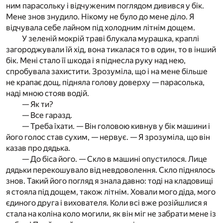
ним парасольку і відчуженим поглядом дивився у бік.
Мене знов знудило. Нікому не було до мене діло. Я
відчувала себе лайном під холодним літнім дощем.
У зеленій мокрій траві блукала мурашка, краплі
загороджували їй хід, вона тикалася то в один, то в інший
бік. Мені стало її шкода і я піднесла руку над нею,
спробувала захистити. Зрозуміла, що і на мене більше
не крапає дощ, підняла голову доверху — парасолька,
наді мною стояв водій.
— Як ти?
— Все гаразд.
— Треба їхати. — Він головою кивнув у бік машини і
його голос став сухим, — нервує. — Я зрозуміла, що він
казав про дядька.
— До біса його. — Скло в машині опустилося. Лице
дядьки перекошувало від невдоволення. Скло піднялось
знов. Такий його погляд я знала давно: тоді на кладовищі
я стояла під дощем, також літнім. Ховали мого діда, мого
єдиного друга і вихователя. Коли всі вже розійшлися я
стала на коліна коло могили, як він міг не забрати мене із