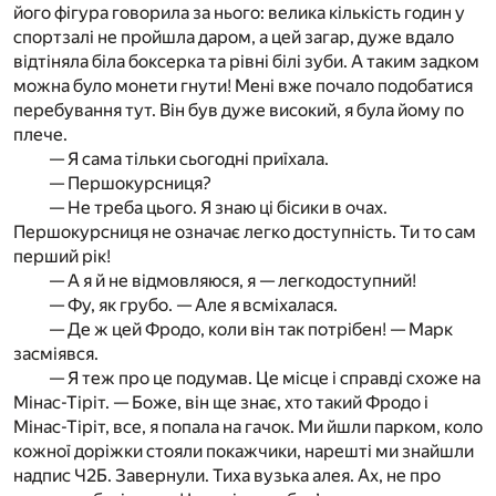
його фігура говорила за нього: велика кількість годин у
спортзалі не пройшла даром, а цей загар, дуже вдало
відтіняла біла боксерка та рівні білі зуби. А таким задком
можна було монети гнути! Мені вже почало подобатися
перебування тут. Він був дуже високий, я була йому по
плече.
— Я сама тільки сьогодні приїхала.
— Першокурсниця?
— Не треба цього. Я знаю ці бісики в очах.
Першокурсниця не означає легко доступність. Ти то сам
перший рік!
— А я й не відмовляюся, я — легкодоступний!
— Фу, як грубо. — Але я всміхалася.
— Де ж цей Фродо, коли він так потрібен! — Марк
засміявся.
— Я теж про це подумав. Це місце і справді схоже на
Мінас-Тіріт. — Боже, він ще знає, хто такий Фродо і
Мінас-Тіріт, все, я попала на гачок. Ми йшли парком, коло
кожної доріжки стояли покажчики, нарешті ми знайшли
надпис Ч2Б. Завернули. Тиха вузька алея. Ах, не про