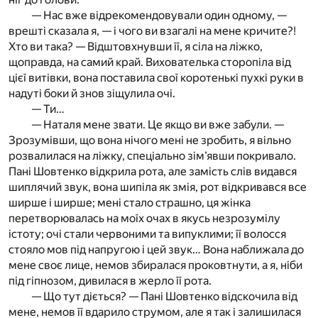
— Нас вже відрекомендовували один одному, —
врешті сказала я, — і чого ви взагалі на мене кричите?!
Хто ви така? — Відштовхнувши її, я сіла на ліжко,
щоправда, на самий край. Вихователька сторопіла від
цієї витівки, вона поставила свої коротенькі пухкі руки в
надуті боки й знов зіщулила очі.
— Ти…
— Наталя мене звати. Це якщо ви вже забули. —
Зрозумівши, що вона нічого мені не зробить, я вільно
розвалилася на ліжку, спеціально зім’явши покривало.
Пані Шовтенко відкрила рота, але замість слів видався
шиплячий звук, вона шипіла як змія, рот відкривався все
ширше і ширше; мені стало страшно, ця жінка
перетворювалась на моїх очах в якусь незрозумілу
істоту; очі стали червоними та випуклими; її волосся
стояло мов під напругою і цей звук… Вона наближала до
мене своє лице, немов збиралася проковтнути, а я, ніби
під гіпнозом, дивилася в жерло її рота.
— Що тут діється? — Пані Шовтенко відскочила від
мене, немов її вдарило струмом, але я так і залишилася