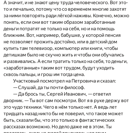
А значит, и не знают цену труда человеческого. Вот это-
то и печально, потому что со временем многие захотят
за ними повторять ради лёгкой наживы. Конечно, можно
понять, если они вот таким образом заработанные
деньги потратят не только на себя, но и на помощь
ближним. Вот, например, бабушке, у которой пенсия
не позволяет прожить достойно, или в детский дом
купить там телевизор, компьютер или книги, чтобы
детишкам было не скучно жить и чтобы они обучались
и развивались. А если тратить только на себя, то деньги,
«заработанные» таким вот трудом, будут уходить
сквозь пальцы, и грош им тогда цена.
Участковый посмотрел на Петровича и сказал:
— Слушай, да ты почти философ.
— Да брось ты, Сергей Иванович, — ответил
дворник. — Ты вот сам посмотри. Вот я в руке держу вот
это чудо техники. Чего в нём только нет. А ведь лет
тридцать назад никто бы не поверил, что такое может
быть, сказали бы, что это только в фантастических
рассказах возможно. Но дело даже не в этом. Ты