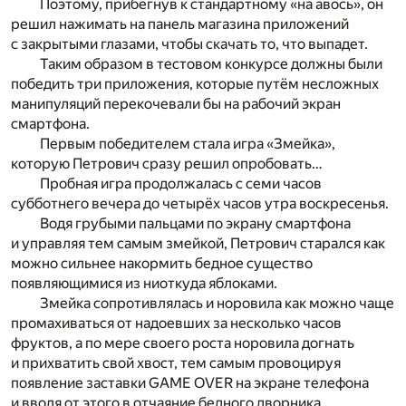
Поэтому, прибегнув к стандартному «на авось», он
решил нажимать на панель магазина приложений
с закрытыми глазами, чтобы скачать то, что выпадет.
Таким образом в тестовом конкурсе должны были
победить три приложения, которые путём несложных
манипуляций перекочевали бы на рабочий экран
смартфона.
Первым победителем стала игра «Змейка»,
которую Петрович сразу решил опробовать…
Пробная игра продолжалась с семи часов
субботнего вечера до четырёх часов утра воскресенья.
Водя грубыми пальцами по экрану смартфона
и управляя тем самым змейкой, Петрович старался как
можно сильнее накормить бедное существо
появляющимися из ниоткуда яблоками.
Змейка сопротивлялась и норовила как можно чаще
промахиваться от надоевших за несколько часов
фруктов, а по мере своего роста норовила догнать
и прихватить свой хвост, тем самым провоцируя
появление заставки GAME OVER на экране телефона
и вводя от этого в отчаяние бедного дворника.