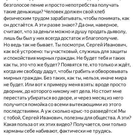
безголосое пение и просто непотребства получать
такие деньжищи? Человек должен свой хлеб
физическим трудом зарабатывать, чтобы понимать, как
он достаётся. А эти разве знают? Да они, наверное,
считают, что за деньги можно и душу продать дьяволу,
лишь бы был у них всегда достаток и благополучие.
Но ведь так не бывает. Ты посмотри, Сергей Иванович,
как всё устроено: ты участковый, служишь для защиты
и спокойствия мирных граждан. Не будет тебя и таких
как ты, это что же будет? Появятся те, кто только и ждёт,
когда им свободу дадут, чтобы грабить и обворовывать
мирных граждан. Без таких, как ты, нельзя, иначе мира
не будет. Или вот к примеру меня взять: вроде просто
дворник, до которого никому нет дела. Но стоит мне
перестать убираться во дворе, и через месяц из него
получится помойка со всеми вытекающими из этого
последствиями. А уж сколько крыс-то разведётся! Мы
с тобой, Сергей Иванович, полезны для общества. А эти?
Какая польза от их этих видео? Получается, они только
карманы себе набивают, фактически не трудясь.