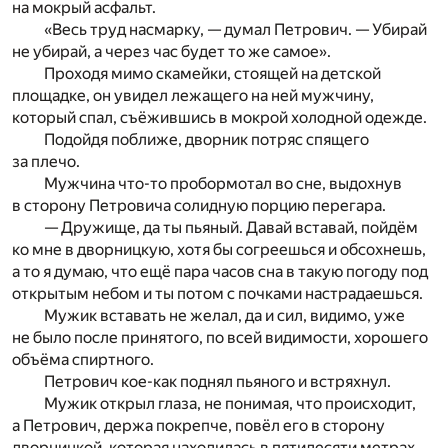
на мокрый асфальт.
«Весь труд насмарку, — думал Петрович. — Убирай
не убирай, а через час будет то же самое».
Проходя мимо скамейки, стоящей на детской
площадке, он увидел лежащего на ней мужчину,
который спал, съёжившись в мокрой холодной одежде.
Подойдя поближе, дворник потряс спящего
за плечо.
Мужчина что-то пробормотал во сне, выдохнув
в сторону Петровича солидную порцию перегара.
— Дружище, да ты пьяный. Давай вставай, пойдём
ко мне в дворницкую, хотя бы согреешься и обсохнешь,
а то я думаю, что ещё пара часов сна в такую погоду под
открытым небом и ты потом с почками настрадаешься.
Мужик вставать не желал, да и сил, видимо, уже
не было после принятого, по всей видимости, хорошего
объёма спиртного.
Петрович кое-как поднял пьяного и встряхнул.
Мужик открыл глаза, не понимая, что происходит,
а Петрович, держа покрепче, повёл его в сторону
дворницкой, которая находилась в пятидесяти метрах