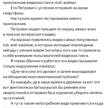
приложение видеохостинга «tub-aretka».
Его Петрович с успехом отправил на экран
смартфона.
Наступило время тестирования нового
приложения.
Петрович водил пальцем по экрану вверх-вниз
в поисках интересного видео.
На экранах появлялись видео самых популярных
tub-aret-каналов, в которых молодые новомодные
звёзды с умным видом пытались хоть как-то привлечь
к себе внимание пользователей видеохостинга.
В глазах обычного работяги эти видео вызывали
только недоумение и вопрос:
«Для чего они это делают и зачем выкладывают
на обозрение многомиллионной публике?
Ёк-макарёк, да в наше время в деревне за вот эти
вот финтипляски батька высек бы ремнём или
хворостиной и отправил бы в коровник убирать лепёхи
за скотиной.
А тут в таком непотребном виде кривляются и куда