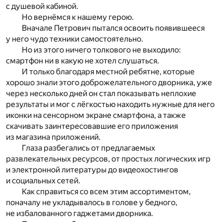
с душевой кабиной.
Но вернёмся к нашему герою.
Вначале Петрович пытался освоить появившееся
у него чудо техники самостоятельно.
Но из этого ничего толкового не выходило:
смартфон ни в какую не хотел слушаться.
И только благодаря местной ребятне, которые
хорошо знали этого доброжелательного дворника, уже
через несколько дней он стал показывать неплохие
результаты и мог с лёгкостью находить нужные для него
иконки на сенсорном экране смартфона, а также
скачивать заинтересовавшие его приложения
из магазина приложений.
Глаза разбегались от предлагаемых
развлекательных ресурсов, от простых логических игр
и электронной литературы до видеохостингов
и социальных сетей.
Как справиться со всем этим ассортиментом,
поначалу не укладывалось в голове у бедного,
не избалованного гаджетами дворника.