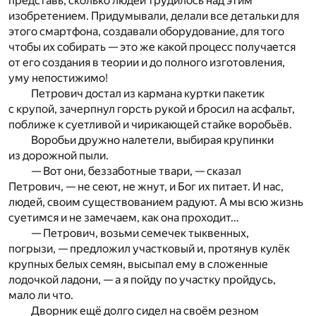
представь, сколько людей трудилось над этим
изобретением. Придумывали, делали все детальки для
этого смартфона, создавали оборудование, для того
чтобы их собирать — это же какой процесс получается
от его создания в теории и до полного изготовления,
уму непостижимо!
Петрович достал из кармана куртки пакетик
с крупой, зачерпнул горсть рукой и бросил на асфальт,
поближе к суетливой и чирикающей стайке воробьёв.
Воробьи дружно налетели, выбирая крупинки
из дорожной пыли.
— Вот они, беззаботные твари, — сказал
Петрович, — не сеют, не жнут, и Бог их питает. И нас,
людей, своим существованием радуют. А мы всю жизнь
суетимся и не замечаем, как она проходит…
— Петрович, возьми семечек тыквенных,
погрызи, — предложил участковый и, протянув кулёк
крупных белых семян, высыпал ему в сложенные
лодочкой ладони, — а я пойду по участку пройдусь,
мало ли что.
Дворник ещё долго сидел на своём резном