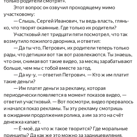
только родители смотрят».
Этот вопрос он озвучил проходящему мимо
участковому:
— Слышь, Сергей Иванович, ты ведь власть, глянь-
ко, что творят окаянные. Где только их родители?
Участковый лет тридцати пяти посмотрел, что так
возмутило пожилого дворника, и ответил:
— Да ты что, Петрович, их родители теперь только
рады, что детишки вот так вот развлекаются. Ты знаешь,
что они, снимая вот такие видео, за месяц зарабатывают
больше, чем мы с тобой вместе за год.
— Да ну-у, — ответил Петрович. — Кто ж им платит
такие деньги?
— Им платят деньги за рекламу, которая
периодически появляется в момент показов видео, —
ответил участковый. — Вот посмотри, видео прервалось
и начался показ рекламы. Ты эту рекламу смотришь
в ожидании продолжения ролика, а им за это на счёт
денежка капает.
— Ё-моё, да что ж такое творится? Где моральные
принципы? Да как же это можно за задницевиляния,