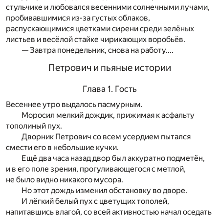
стульчике и любовался весенними солнечными лучами,
пробивавшимися из-за густых облаков,
распускающимися цветками сирени среди зелёных
листьев и весёлой стайке чирикающих воробьёв.
— Завтра понедельник, снова на работу….
Петрович и пьяные истории
Глава 1. Гость
Весеннее утро выдалось пасмурным.
Моросил мелкий дождик, прижимая к асфальту
тополиный пух.
Дворник Петрович со всем усердием пытался
смести его в небольшие кучки.
Ещё два часа назад двор был аккуратно подметён,
и в его поле зрения, прогуливающегося с метлой,
не было видно никакого мусора.
Но этот дождь изменил обстановку во дворе.
И лёгкий белый пух с цветущих тополей,
напитавшись влагой, со всей активностью начал оседать