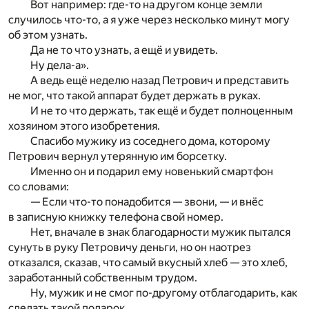
Вот например: где-то на другом конце земли
случилось что-то, а я уже через несколько минут могу
об этом узнать.
Да не то что узнать, а ещё и увидеть.
Ну дела-а».
А ведь ещё неделю назад Петрович и представить
не мог, что такой аппарат будет держать в руках.
И не то что держать, так ещё и будет полноценным
хозяином этого изобретения.
Спасибо мужику из соседнего дома, которому
Петрович вернул утерянную им борсетку.
Именно он и подарил ему новенький смартфон
со словами:
— Если что-то понадобится — звони, — и внёс
в записную книжку телефона свой номер.
Нет, вначале в знак благодарности мужик пытался
сунуть в руку Петровичу деньги, но он наотрез
отказался, сказав, что самый вкусный хлеб — это хлеб,
заработанный собственным трудом.
Ну, мужик и не смог по-другому отблагодарить, как
сделать такой подарок.