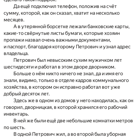
Да ещё подключил телефон, положив на счёт
сумму, которой, как он сказал, хватит на несколько
месяцев.
А в утерянной борсетке лежали банковские карты,
какие-то свёрнутые листы бумаги, которые хозяин
пропажи назвал очень важными документами,
и паспорт, благодаря которому Петрович и узнал адрес
владельца.
Петрович был невысоким сухим мужичком лет
шестидесяти и работал в этом дворе дворником.
Больше о нём никто ничего не знал, да и имя его
знали, видимо, только в отделе кадров коммунального
хозяйства, в котором он исправно работал вот уже
добрый десяток лет.
Здесь же в одном из домов у него находилась, как он
говорил, дворницкая, в которой хранился его рабочий
инвентарь.
В ней же были ещё две небольшие комнатки метров
по шесть.
В одной Петрович жил, а во второй была уборная