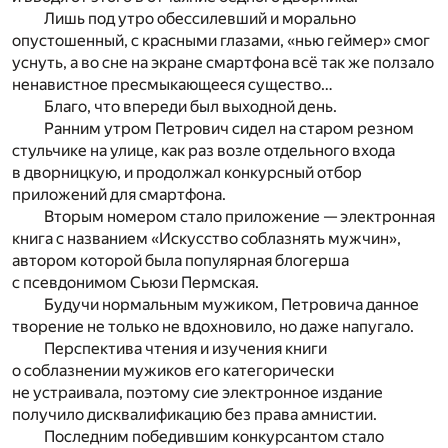
Лишь под утро обессилевший и морально
опустошенный, с красными глазами, «нью геймер» смог
уснуть, а во сне на экране смартфона всё так же ползало
ненавистное пресмыкающееся существо…
Благо, что впереди был выходной день.
Ранним утром Петрович сидел на старом резном
стульчике на улице, как раз возле отдельного входа
в дворницкую, и продолжал конкурсный отбор
приложений для смартфона.
Вторым номером стало приложение — электронная
книга с названием «Искусство соблазнять мужчин»,
автором которой была популярная блогерша
с псевдонимом Сьюзи Пермская.
Будучи нормальным мужиком, Петровича данное
творение не только не вдохновило, но даже напугало.
Перспектива чтения и изучения книги
о соблазнении мужиков его категорически
не устраивала, поэтому сие электронное издание
получило дисквалификацию без права амнистии.
Последним победившим конкурсантом стало