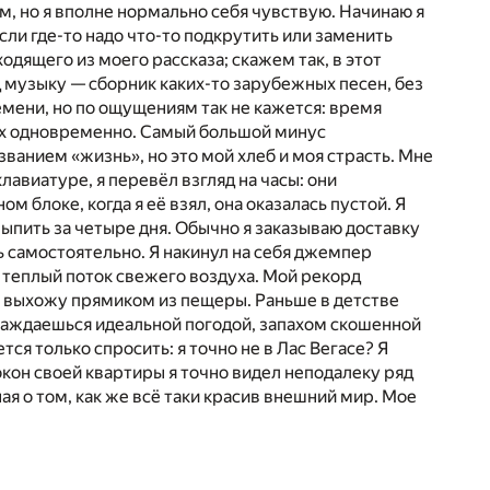
м, но я вполне нормально себя чувствую. Начинаю я
сли где-то надо что-то подкрутить или заменить
ходящего из моего рассказа; скажем так, в этот
д музыку — сборник каких-то зарубежных песен, без
емени, но по ощущениям так не кажется: время
ах одновременно. Самый большой минус
ванием «жизнь», но это мой хлеб и моя страсть. Мне
авиатуре, я перевёл взгляд на часы: они
ом блоке, когда я её взял, она оказалась пустой. Я
выпить за четыре дня. Обычно я заказываю доставку
ь самостоятельно. Я накинул на себя джемпер
л теплый поток свежего воздуха. Мой рекорд
 я выхожу прямиком из пещеры. Раньше в детстве
слаждаешься идеальной погодой, запахом скошенной
ся только спросить: я точно не в Лас Вегасе? Я
 окон своей квартиры я точно видел неподалеку ряд
я о том, как же всё таки красив внешний мир. Мое