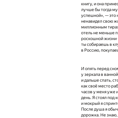
книгу, и она прин
лучше бы тогда муз
успешной», — это н
ненавидел свою жи
миллионным тиражо
отель не меньше п
роскошной жизни —
ты собираешь в кл
в Россию, покупае
И опять перед сно
у зеркала в ванно
и дальше спать, с
как своё место раб
часов у меня уже 
день. Я стоял под
и мокрый я спринт
После душа я обыч
дорожка. Не знаю,