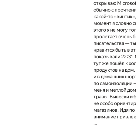
открываю Microsof
обычно с прочтени
какой-то «винтик»,
момент я словно с
этого я не могу т
пролетает очень 
писательства — ты
нравится быть в э
показывали 22:31. 
тут же пошёл к хо
продуктов на дом,
и в домашних шорт
по самоизоляции —
меня и метлой дом
травы. Вывески и 
не особо ориентир
магазинов. Идя по
внимание привлекл
...