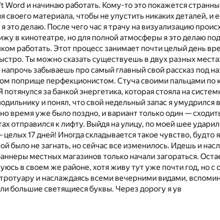
t Word и начинаю работать. Кому-то это покажется странны
я своего материала, чтобы не упустить никаких деталей, и е
 я это делаю. После чего час я трачу на визуализацию проис
ижу в кинотеатре, но для полной атмосферы я это делаю по
олком работать. Этот процесс занимает почти целый день вр
быстро. Ты можно сказать существуешь в двух разных мест
 напрочь забываешь про самый главный свой рассказ под наз
том поприще перфекционистом. Стуча своими пальцами по кл
Я потянулся за банкой энергетика, которая стояла на системн
лодильнику и понял, что свой недельный запас я умудрился 
 но время уже было поздно, и вариант только один — сходит
ах отправился к лифту. Выйдя на улицу, по моей шее удари
 целых 17 дней! Иногда складывается такое чувство, будто
ой было не загнать, но сейчас все изменилось. Идешь и на
баннеры местных магазинов только начали загораться. Остает
уюсь в своем же районе, хотя живу тут уже почти год, но с
 тротуару и наслаждаясь всеми вечерними видами, вспомина
и большие светящиеся буквы. Через дорогу я ув