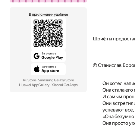
В приложении удобнее
Шрифты предоста
© Станислав Боро
RuStore
·
Samsung Galaxy Store
Он хотел напи
Huawei AppGallery
·
Xiaomi GetApps
Она стала его
И самым прон
Они встретили
успевают всё,
«Она безумно 
Она просто ух