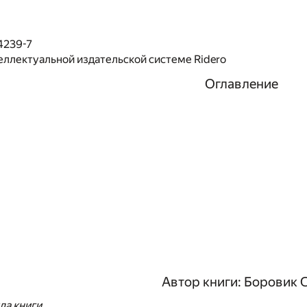
4239-7
еллектуальной издательской системе Ridero
Оглавление
Автор книги: Боровик 
а книги.