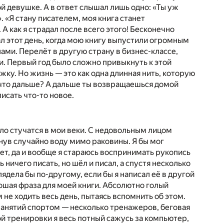
ой девушке. А в ответ слышал лишь одно: «Ты уж
. «Я стану писателем, моя книга станет
 А как я страдал после всего этого! Бесконечно
ал этот день, когда мою книгу выпустили огромным
ами. Перелёт в другую страну в бизнес-классе,
и. Первый год было сложно привыкнуть к этой
ку. Но жизнь — это как одна длинная нить, которую
и что дальше? А дальше ты возвращаешься домой
исать что-то новое.
гло стучатся в мои веки. С недовольным лицом
юнув случайно воду мимо раковины. Я бы мог
шет, да и вообще я стараюсь воспринимать рукопись
 ничего писать, но шёл и писал, а спустя несколько
ядела бы по-другому, если бы я написал её в другой
рошая фраза для моей книги. Абсолютно голый
 не ходить весь день, пытаясь вспомнить об этом.
 занятий спортом — несколько тренажеров, беговая
ой тренировки я весь потный сажусь за компьютер,