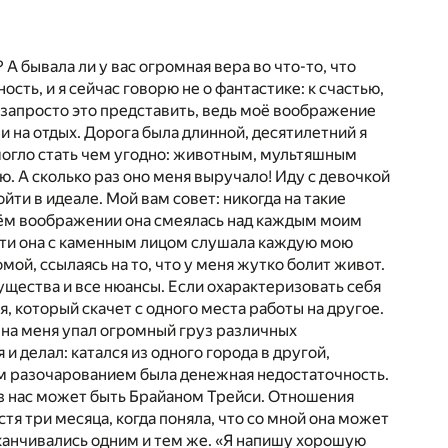
 А бывала ли у вас огромная вера во что-то, что
ть, и я сейчас говорю не о фантастике: к счастью,
г запросто это представить, ведь моё воображение
и на отдых. Дорога была длинной, десятилетний я
 могло стать чем угодно: животным, мультяшным
. А сколько раз оно меня выручало! Иду с девочкой
ти в идеале. Мой вам совет: никогда на такие
моём воображении она смеялась над каждым моим
ости она с каменным лицом слушала каждую мою
мой, ссылаясь на то, что у меня жутко болит живот.
ущества и все нюансы. Если охарактеризовать себя
, который скачет с одного места работы на другое.
на меня упал огромный груз различных
и делал: катался из одного города в другой,
им разочарованием была денежная недостаточность.
из нас может быть Брайаном Трейси. Отношения
я три месяца, когда поняла, что со мной она может
канчивались одним и тем же. «Я напишу хорошую