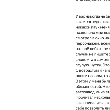
У вас никогда не б
кажется недостижи
никакой паук меня
позволяло мне лом
смотрел в окно на
персонажем, всем 
на своё дебютное 
случаи не пишите 
словом, а в самом
глупую шутку. Это
С возрастом я нач
одним словом, то 
В этом у меня бы
обязанностей. Что
автозавод, анимат
Прочитал нескольк
заканчивались на 
себе позволить ли