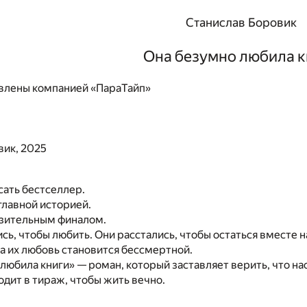
Станислав Боровик
Она безумно любила к
влены компанией «ПараТайп»
вик, 2025
сать бестселлер.
 главной историей.
зительным финалом.
сь, чтобы любить. Они расстались, чтобы остаться вместе на
 а их любовь становится бессмертной.
любила книги» — роман, который заставляет верить, что на
одит в тираж, чтобы жить вечно.