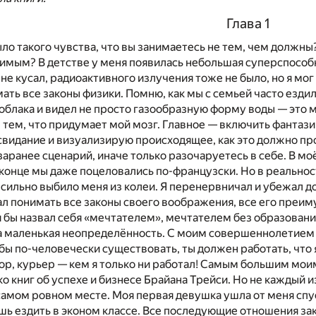
Глава 1
ыло такого чувства, что вы занимаетесь не тем, чем должны?
мым? В детстве у меня появилась небольшая суперспособнос
 не кусал, радиоактивного излучения тоже не было, но я мо
ать все законы физики. Помню, как мы с семьей часто ездил
 облака и видел не просто газообразную форму воды — это
тем, что придумает мой мозг. Главное — включить фантазию
свидание и визуализирую происходящее, как это должно прой
заранее сценарий, иначе только разочаруетесь в себе. В 
 конце мы даже поцеловались по-французски. Но в реальн
 сильно выбило меня из колеи. Я перенервничал и убежал до
ал понимать все законы своего воображения, все его преим
я бы назвал себя «мечтателем», мечтателем без образования
ла маленькая неопределённость. С моим совершеннолетием 
бы по-человечески существовать, ты должен работать, что я 
ор, курьер — кем я только ни работал! Самым большим мо
о книг об успехе и бизнесе Брайана Трейси. Но не каждый 
самом ровном месте. Моя первая девушка ушла от меня спуст
шь ездить в эконом классе. Все последующие отношения за