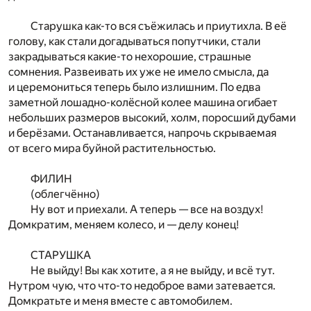
Старушка как-то вся съёжилась и приутихла. В её
голову, как стали догадываться попутчики, стали
закрадываться какие-то нехорошие, страшные
сомнения. Развеивать их уже не имело смысла, да
и церемониться теперь было излишним. По едва
заметной лошадно-колёсной колее машина огибает
небольших размеров высокий, холм, поросший дубами
и берёзами. Останавливается, напрочь скрываемая
от всего мира буйной растительностью.
ФИЛИН
(облегчённо)
Ну вот и приехали. А теперь — все на воздух!
Домкратим, меняем колесо, и — делу конец!
СТАРУШКА
Не выйду! Вы как хотите, а я не выйду, и всё тут.
Нутром чую, что что-то недоброе вами затевается.
Домкратьте и меня вместе с автомобилем.