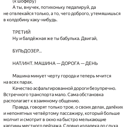
(к шофёру)
А ты, внучек, потихоньку педалируй, да
не отвлекайся только, а то, чего доброго, утемяшишься
в колдобину каку-нибудь.
ТРЕТИЙ
Ну и балдёжная же ты бабулька. Двигай,
БУЛЬДОЗЕР…
НАТ/ИНТ. МАШИНА — ДОРОГА — ДЕНЬ
Машина минует черту города и теперь мчится
на всех парах.
Качество асфальтированной дороги безупречно.
Встречного транспорта мало. Сама обстановка
располагает к взаимному общению.
Правда, говорят только трое, о своих делах, далёких
и непонятных четвёртому пассажиру, который больше
молчит и смотрит в окно на быстро мелькающие
картины местного пейзажа. Словно издалека до слуха