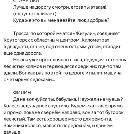
СТАРУШКА
Лучше на дорогу смотри, егоза ты этакая!
(вдруг восклицает):
Куда же это вы меня везёте, люди добрые?
Трасса, по которой мчатся «Жигули», соединяет
Крутогорск с областным центром. Километрах
в двадцати, от неё, под очень острым углом, отходит
ещё одна дорога.
Но она уже просёлочного типа, ведущая в сторону
лесистых холмов и теряющаяся среди них где-то там,
вдали. Вот как раз по этой-то дороге и пылит машина
с четырьмя седоками…
ФИЛИН
Да не волнуйся ты, бабулька. Неужели не чуешь?
Колесо ведь заднее спустило. Будем ехать всё прямо
и прямо, пока не свернём направо, вон за тот бугорок
лесистый. Там есть хорошее место для ремонта.
Заменим колесо, малость передохнём, и двинем
дальше.