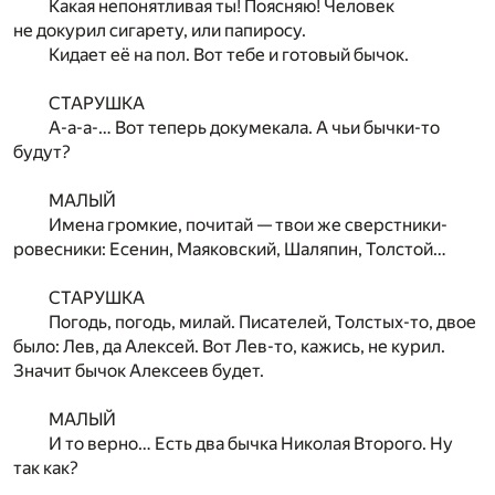
Какая непонятливая ты! Поясняю! Человек
не докурил сигарету, или папиросу.
Кидает её на пол. Вот тебе и готовый бычок.
СТАРУШКА
А-а-а-… Вот теперь докумекала. А чьи бычки-то
будут?
МАЛЫЙ
Имена громкие, почитай — твои же сверстники-
ровесники: Есенин, Маяковский, Шаляпин, Толстой…
СТАРУШКА
Погодь, погодь, милай. Писателей, Толстых-то, двое
было: Лев, да Алексей. Вот Лев-то, кажись, не курил.
Значит бычок Алексеев будет.
МАЛЫЙ
И то верно… Есть два бычка Николая Второго. Ну
так как?