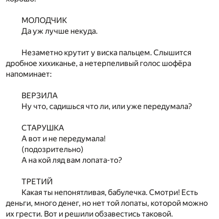
МОЛОДЧИК
Да уж лучше некуда.
Незаметно крутит у виска пальцем. Слышится
дробное хихиканье, а нетерпеливый голос шофёра
напоминает:
ВЕРЗИЛА
Ну что, садишься что ли, или уже передумала?
СТАРУШКА
А вот и не передумала!
(подозрительно)
А на кой ляд вам лопата-то?
ТРЕТИЙ
Какая ты непонятливая, бабулечка. Смотри! Есть
деньги, много денег, но нет той лопаты, которой можно
их грести. Вот и решили обзавестись таковой.