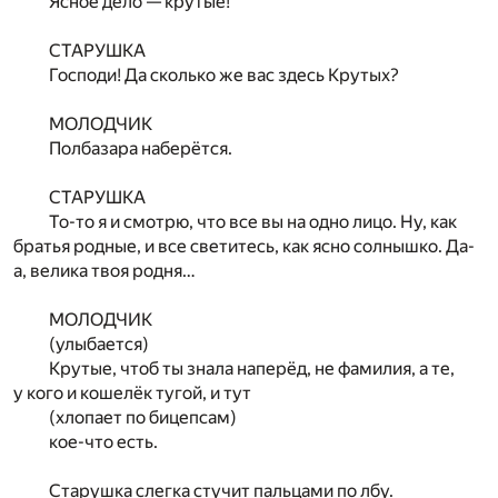
Ясное дело — крутые!
СТАРУШКА
Господи! Да сколько же вас здесь Крутых?
МОЛОДЧИК
Полбазара наберётся.
СТАРУШКА
То-то я и смотрю, что все вы на одно лицо. Ну, как
братья родные, и все светитесь, как ясно солнышко. Да-
а, велика твоя родня…
МОЛОДЧИК
(улыбается)
Крутые, чтоб ты знала наперёд, не фамилия, а те,
у кого и кошелёк тугой, и тут
(хлопает по бицепсам)
кое-что есть.
Старушка слегка стучит пальцами по лбу.