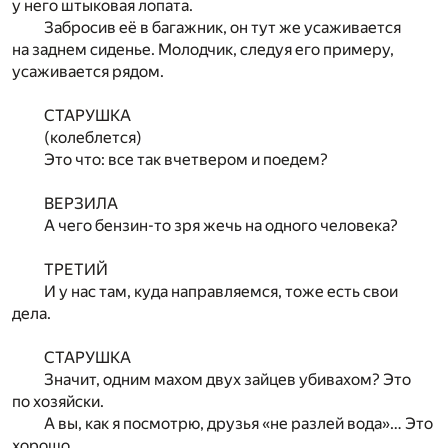
у него штыковая лопата.
Забросив её в багажник, он тут же усаживается
на заднем сиденье. Молодчик, следуя его примеру,
усаживается рядом.
СТАРУШКА
(колеблется)
Это что: все так вчетвером и поедем?
ВЕРЗИЛА
А чего бензин-то зря жечь на одного человека?
ТРЕТИЙ
И у нас там, куда направляемся, тоже есть свои
дела.
СТАРУШКА
Значит, одним махом двух зайцев убивахом? Это
по хозяйски.
А вы, как я посмотрю, друзья «не разлей вода»… Это
хорошо.