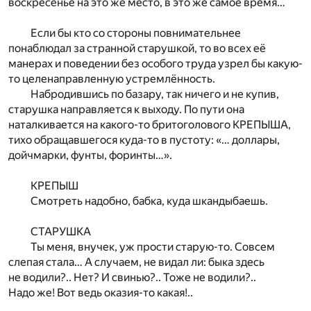
воскресенье на это же место, в это же самое время…
Если бы кто со стороны повнимательнее
понаблюдал за странной старушкой, то во всех её
манерах и поведении без особого труда узрел бы какую-
то целенаправленную устремлённость.
Набродившись по базару, так ничего и не купив,
старушка направляется к выходу. По пути она
наталкивается на какого-то бритоголового КРЕПЫША,
тихо обращавшегося куда-то в пустоту: «… доллары,
дойчмарки, фунты, форинты…».
КРЕПЫШ
Смотреть надобно, бабка, куда шкандыбаешь.
СТАРУШКА
Ты меня, внучек, уж прости старую-то. Совсем
слепая стала… А случаем, не видал ли: быка здесь
не водили?.. Нет? И свинью?.. Тоже не водили?..
Надо же! Вот ведь оказия-то какая!..