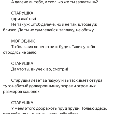
А далече ль тебе, и сколько же ты заплатишь?
СТАРУШКА
(признаётся)
Не так уж штоб далече, но и не так, штобы уж
близко. Да ты не сумлевайся: заплачу, не обижу.
МОЛОДЧИК
То больших денег стоить будет. Таких у тебя
отродясь не было.
СТАРУШКА
Да что ты, внучек, во, смотри!
Старушка лезет за пазуху и вытаскивает оттуда
туго набитый долларовыми купюрами огромных
размеров кошелёк.
СТАРУШКА
У меня этого добра хоть пруд пруди. Только здесь,
при себе, цельных тыщь пять наберётся.