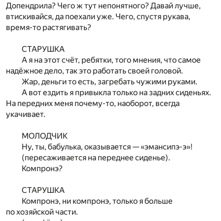
Допендрила? Чего ж тут непонятного? Давай лучше,
втискивайся, да поехали уже. Чего, спустя рукава,
время-то растягивать?
СТАРУШКА
А я на этот счёт, ребятки, того мнения, что самое
надёжное дело, так это работать своей головой.
Жар, деньги то есть, загребать чужими руками.
А вот ездить я привыкла только на задних сиденьях.
На передних меня почему-то, наоборот, всегда
укачивает.
МОЛОДЧИК
Ну, ты, бабулька, оказывается — «эмансипэ-э»!
(пересаживается на переднее сиденье).
Компронэ?
СТАРУШКА
Компронэ, ни компронэ, только я больше
по хозяйской части.