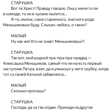
СТАРУШКА
Вот те Хрест! Правду говорю. Она у меня то ли
в комоде, то ли в чулане пылится…
Я-то, милок, сама старинного, знатного рода
Меньшиковых буду. Слыхал, небось, о таких?
МАЛЫЙ
Ну как же! Кто не знает Меньшиковых?!
СТАРУШКА
Так вот, мой родной пра-пра-пра-прадед —
Алексашка Меньшиков, самый что ни на есть первый
заступник Петра, взял, да и умыкнул у него трубку, когда
тот со своей Катькой забавлялся…
МАЛЫЙ
Сколько просишь?
СТАРУШКА
Господи, да за так отдам. Приходи на другое