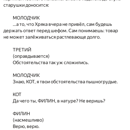
старушки доносится:
МОЛОДЧИК
…а то, что Хряка вчера не привёл, сам будешь
держать ответ перед шефом. Сам понимаешь: товар
не может залёживаться растлевающе долго.
ТРЕТИЙ
(оправдывается)
Обстоятельства так уж сложились.
МОЛОДЧИК
Знаю, КОТ, я твои обстоятельства пышногрудые.
КОТ
Да чего ты, ФИЛИН, в натуре? Не веришь?
ФИЛИН
(насмешливо)
Верю, верю.