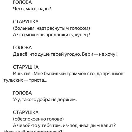
ГОЛОВА
Чего, мать, надо?
СТАРУШКА
(больным, надтреснутым голосом)
А что можешь предложить, купец?
ГОЛОВА
Да всё, что душе твоей угодно. Бери — не хочу!
СТАРУШКА
Ишь ты!.. Мне бы кильки граммов сто, да пряников
тульских — триста…
ГОЛОВА
У-у, такого добра не держим.
СТАРУШКА
(обеспокоенно голове)
А чевой-то у тебя там, из-под низа, дым валит?
Никак чайник перегрелся?