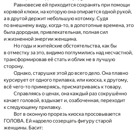
Равновесие ей приходится сохранять при помощи
корявой клюки, на которую она опирается одной рукой,
а в другой держит небольшую котомку. Судя
по внешнему виду, когда-то, в допотопные времена, это
была дородная, привлекательная, полная сил
и жизненной энергии женщина.
Но годы и житейские обстоятельства, как бы
в отместку за это, видимо поглумились над несчастной,
трансформировав её стать и облик не в лучшую
сторону.
Однако, старушке этой до всего дело. Она плавно
курсирует от одного прилавка, или киоска, к другому,
всё чего-то примеряясь, присматриваясь к товару.
Справляясь о ценах, она каждый раз сокрушённо
качает головой, вздыхает и, озабоченная, переходит
к следующему прилавку.
Вот в оконную прорезь киоска просовывается
ГОЛОВА. Ей надоело созерцать фигуру старой
женщины. Басит: