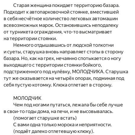
Старая женщина покидает территорию базара.
Подходит к автопарковочной стоянке, вместившей
в себя несчётное количество легковых автомашин
всевозможных марок. Остановившись неподалеку
от турникета ограждения, что-то высматривает
на территории стоянки.
Немного отдышавшись от людской толкотни
и суеты, старушка вновь направляет стопы в сторону
базара. Но, как на грех, нечаянно спотыкается о ногу
выходящего с территории стоянки бойкого,
подстриженного под нулёвку, МОЛОДЧИКА. Старушка
тут же оказывается на четырёх опорах, подминая под
себя пустую котомку. Клюка отлетает в сторону.
МОЛОДЧИК
Чем под ногами путаться, лежала бы себе лучше
в свои-то годы дома, на печи, и не высовывалась.
(помогает старушке встать)
С вами одна только морока и неприятности.
(подаёт далеко отлетевшую клюку).