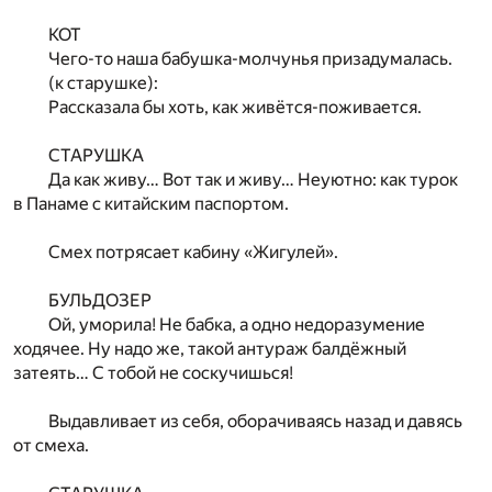
КОТ
Чего-то наша бабушка-молчунья призадумалась.
(к старушке):
Рассказала бы хоть, как живётся-поживается.
СТАРУШКА
Да как живу… Вот так и живу… Неуютно: как турок
в Панаме с китайским паспортом.
Смех потрясает кабину «Жигулей».
БУЛЬДОЗЕР
Ой, уморила! Не бабка, а одно недоразумение
ходячее. Ну надо же, такой антураж балдёжный
затеять… С тобой не соскучишься!
Выдавливает из себя, оборачиваясь назад и давясь
от смеха.