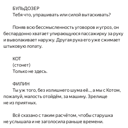
БУЛЬДОЗЕР
Тебя что, упрашивать или силой вытаскивать?
Поняв всю бессмысленность уговоров и угроз, он
беспардонно хватает упирающуюся пассажирку за руку
и выволакивает наружу. Другая рука его уже сжимает
штыковую лопату.
КОТ
(стонет)
Только не здесь.
ФИЛИН
Ты уж того, без излишнего шума её.., а мы с Котом,
пожалуй, малость отойдём, за машину. Зрелище
не из приятных.
Всё сказано с таким расчётом, чтобы старушка
не услышала и не заголосила раньше времени.
...