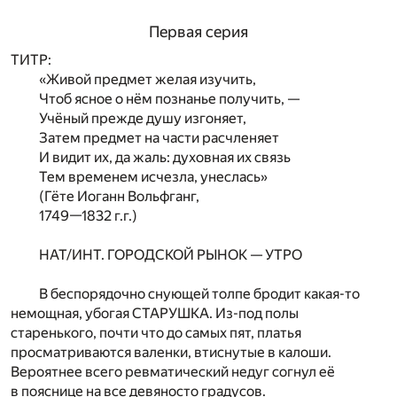
Первая серия
ТИТР:
«Живой предмет желая изучить,
Чтоб ясное о нём познанье получить, —
Учёный прежде душу изгоняет,
Затем предмет на части расчленяет
И видит их, да жаль: духовная их связь
Тем временем исчезла, унеслась»
(Гёте Иоганн Вольфганг,
1749—1832 г.г.)
НАТ/ИНТ. ГОРОДСКОЙ РЫНОК — УТРО
В беспорядочно снующей толпе бродит какая-то
немощная, убогая СТАРУШКА. Из-под полы
старенького, почти что до самых пят, платья
просматриваются валенки, втиснутые в калоши.
Вероятнее всего ревматический недуг согнул её
в пояснице на все девяносто градусов.