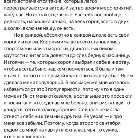
всего встречаются такие, которые легко
перестраиваются в актовый зал во время мероприятий,
как у нас. Но есть и отдельные. Бассейн вон вообще
редкость; насколько я знаю, на весь город всего в двух
школах, включая нашу, он есть.
Но в каждой, абсолютно в каждой школе есть свои
короли и изгои. Королями чаще всего становились
спортсмены или отморозки, для которых пиком
крутости считалось довести до слез бедную изошницу.
Изгоями — те, которых короли выбрали себе в жертву,
чтобы всегда было над кем посмеяться. Я была и там
и там. С пятого по седьмой класс близкая дружба с Яном
сделала меня популярной. В восьмом же мне хотелось
избавиться от этой популярности, потому что в один
момент Ян от меня отказался, а остальные это просекли
и посчитали, что, сделав мне больно, они смогут как-то
увидеть в его глазах одобрение. Сейчас я не могла
отнести себя ни к тем ни к другим. Ян уехал — и про
меня все забыли. Поэтому, когда второго сентября
рядом со мной на парту плюхнулась чья-то сумка,
я очень удивилась.