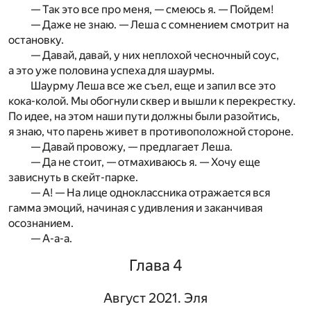
— Так это все про меня, — смеюсь я. — Пойдем!
— Даже не знаю. — Леша с сомнением смотрит на
остановку.
— Давай, давай, у них неплохой чесночный соус,
а это уже половина успеха для шаурмы.
Шаурму Леша все же съел, еще и запил все это
кока-колой. Мы обогнули сквер и вышли к перекрестку.
По идее, на этом наши пути должны были разойтись,
я знаю, что парень живет в противоположной стороне.
— Давай провожу, — предлагает Леша.
— Да не стоит, — отмахиваюсь я. — Хочу еще
зависнуть в скейт-парке.
— А! — На лице одноклассника отражается вся
гамма эмоций, начиная с удивления и заканчивая
осознанием.
— А-а-а.
Глава 4
Август 2021. Эля