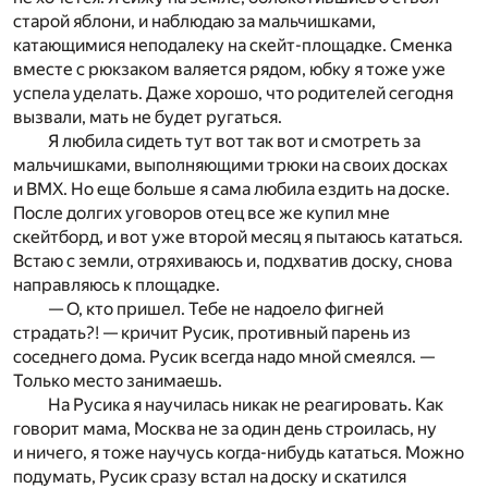
старой яблони, и наблюдаю за мальчишками,
катающимися неподалеку на скейт-площадке. Сменка
вместе с рюкзаком валяется рядом, юбку я тоже уже
успела уделать. Даже хорошо, что родителей сегодня
вызвали, мать не будет ругаться.
Я любила сидеть тут вот так вот и смотреть за
мальчишками, выполняющими трюки на своих досках
и BMХ. Но еще больше я сама любила ездить на доске.
После долгих уговоров отец все же купил мне
скейтборд, и вот уже второй месяц я пытаюсь кататься.
Встаю с земли, отряхиваюсь и, подхватив доску, снова
направляюсь к площадке.
— О, кто пришел. Тебе не надоело фигней
страдать?! — кричит Русик, противный парень из
соседнего дома. Русик всегда надо мной смеялся. —
Только место занимаешь.
На Русика я научилась никак не реагировать. Как
говорит мама, Москва не за один день строилась, ну
и ничего, я тоже научусь когда-нибудь кататься. Можно
подумать, Русик сразу встал на доску и скатился