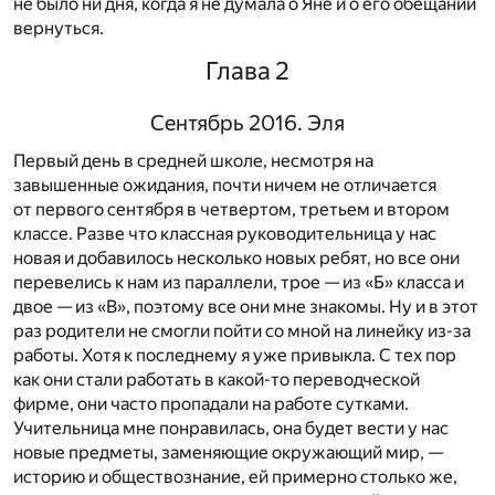
не было ни дня, когда я не думала о Яне и о его обещании
вернуться.
Глава 2
Сентябрь 2016. Эля
Первый день в средней школе, несмотря на
завышенные ожидания, почти ничем не отличается
от первого сентября в четвертом, третьем и втором
классе. Разве что классная руководительница у нас
новая и добавилось несколько новых ребят, но все они
перевелись к нам из параллели, трое — из «Б» класса и
двое — из «В», поэтому все они мне знакомы. Ну и в этот
раз родители не смогли пойти со мной на линейку из-за
работы. Хотя к последнему я уже привыкла. С тех пор
как они стали работать в какой-то переводческой
фирме, они часто пропадали на работе сутками.
Учительница мне понравилась, она будет вести у нас
новые предметы, заменяющие окружающий мир, —
историю и обществознание, ей примерно столько же,