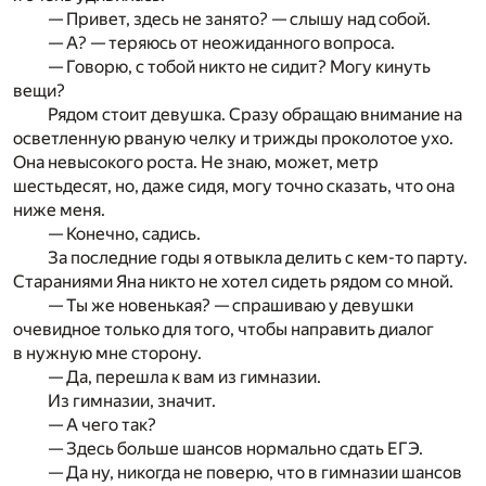
— Привет, здесь не занято? — слышу над собой.
— А? — теряюсь от неожиданного вопроса.
— Говорю, с тобой никто не сидит? Могу кинуть
вещи?
Рядом стоит девушка. Сразу обращаю внимание на
осветленную рваную челку и трижды проколотое ухо.
Она невысокого роста. Не знаю, может, метр
шестьдесят, но, даже сидя, могу точно сказать, что она
ниже меня.
— Конечно, садись.
За последние годы я отвыкла делить с кем-то парту.
Стараниями Яна никто не хотел сидеть рядом со мной.
— Ты же новенькая? — спрашиваю у девушки
очевидное только для того, чтобы направить диалог
в нужную мне сторону.
— Да, перешла к вам из гимназии.
Из гимназии, значит.
— А чего так?
— Здесь больше шансов нормально сдать ЕГЭ.
— Да ну, никогда не поверю, что в гимназии шансов