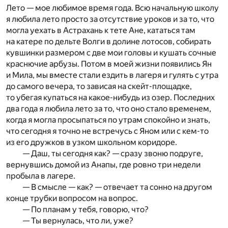
Лето — мое любимое время года. Всю начальную школу
я любила лето просто за отсутствие уроков и за то, что
могла уехать в Астрахань к тете Ане, кататься там
на катере по дельте Волги в долине лотосов, собирать
кувшинки размером с две мои головы и кушать сочные
краснючие арбузы. Потом в моей жизни появились Ян
и Мила, мы вместе стали ездить в лагеря и гулять с утра
до самого вечера, то зависая на скейт-площадке,
то убегая купаться на какое-нибудь из озер. Последних
два года я любила лето за то, что оно стало временем,
когда я могла просыпаться по утрам спокойно и знать,
что сегодня я точно не встречусь с Яном или с кем-то
из его дружков в узком школьном коридоре.
— Даш, ты сегодня как? — сразу звоню подруге,
вернувшись домой из Анапы, где ровно три недели
пробыла в лагере.
— В смысле — как? — отвечает та сонно на другом
конце трубки вопросом на вопрос.
— По планам у тебя, говорю, что?
— Ты вернулась, что ли, уже?