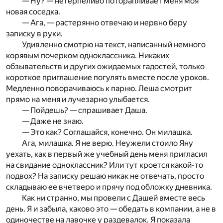
— Ну? — нетерпеливо поторапливает меня моя
новая соседка.
— Ага, — растерянно отвечаю и нервно беру
записку в руки.
Удивленно смотрю на текст, написанный немного
корявым почерком одноклассника. Никаких
обзывательств и других ожидаемых гадостей, только
короткое приглашение погулять вместе после уроков.
Медленно поворачиваюсь к парню. Леша смотрит
прямо на меня и лучезарно улыбается.
— Пойдешь? — спрашивает Даша.
— Даже не знаю.
— Это как? Соглашайся, конечно. Он милашка.
Ага, милашка. Я не верю. Неужели стоило Яну
уехать, как в первый же учебный день меня пригласил
на свидание одноклассник? Или тут кроется какой-то
подвох? На записку решаю никак не отвечать, просто
складываю ее вчетверо и прячу под обложку дневника.
Как ни странно, мы провели с Дашей вместе весь
день. Я и забыла, каково это — обедать в компании, а не в
одиночестве на лавочке у раздевалок. Я показала