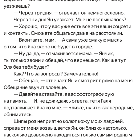
уезжаешь?
— Через три дня, — отвечает он немногословно.
Через три дня Ян уезжает. Мне не послышалось?
— Хорошо, что у вас уже есть все эти ваши соцсети
и контакты. Сможете общаться даже на расстоянии.
— Вконтакте, мам. — А сама уже смакую мысль
о том, что Яна скоро не будет в городе.
— Ну да, да, — отмахивается мама. — Янчик,
ты только звони и обещай, что вернешься. Как же тут
Эля без тебя будет?
Как? Что за вопросы? Замечательно!
— Обещаю, — отвечает Ян и смотрит прямо на меня.
Обещание звучит зловеще.
— Давайте вставайте, я вас сфотографирую
на память. — И, не дожидаясь ответа, тетя Галя
подталкивает Яна ко мне. — Ближе, ну что как неродные,
обнимитесь!
Шипы роз неприятно колют кожу моих ладоней,
справа от меня возвышается Ян, он близко настолько,
насколько дозволено находиться только самым родным