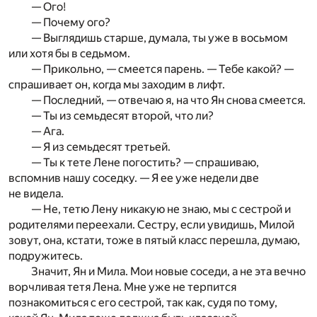
— Ого!
— Почему ого?
— Выглядишь старше, думала, ты уже в восьмом
или хотя бы в седьмом.
— Прикольно, — смеется парень. — Тебе какой? —
спрашивает он, когда мы заходим в лифт.
— Последний, — отвечаю я, на что Ян снова смеется.
— Ты из семьдесят второй, что ли?
— Ага.
— Я из семьдесят третьей.
— Ты к тете Лене погостить? — спрашиваю,
вспомнив нашу соседку. — Я ее уже недели две
не видела.
— Не, тетю Лену никакую не знаю, мы с сестрой и
родителями переехали. Сестру, если увидишь, Милой
зовут, она, кстати, тоже в пятый класс перешла, думаю,
подружитесь.
Значит, Ян и Мила. Мои новые соседи, а не эта вечно
ворчливая тетя Лена. Мне уже не терпится
познакомиться с его сестрой, так как, судя по тому,