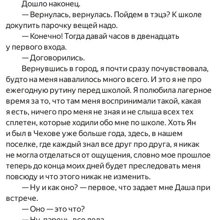
Дошло наконец.
— Вернулась, вернулась. Пойдем в тэцэ? К школе
докупить парочку вещей надо.
— Конечно! Тогда давай часов в двенадцать
у первого входа.
— Договорились.
Вернувшись в город, я почти сразу почувствовала,
будто на меня навалилось много всего. И это я не про
ежегодную рутину перед школой. Я полюбила лагерное
время за то, что там меня воспринимали такой, какая
я есть, ничего про меня не зная и не слыша всех тех
сплетен, которые ходили обо мне по школе. Хоть Ян
и был в Чехове уже больше года, здесь, в нашем
поселке, где каждый знал все друг про друга, я никак
не могла отделаться от ощущения, словно мое прошлое
теперь до конца моих дней будет преследовать меня
повсюду и что этого никак не изменить.
— Ну и как оно? — первое, что задает мне Даша при
встрече.
— Оно — это что?
— Ну, парень, все дела…