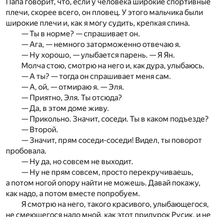
Папа говорит, что, если у человека широкие спортивные
плечи, скорее всего, он пловец. У этого мальчика были
широкие плечи и, как я могу судить, крепкая спина.
— Ты в норме? — спрашивает он.
— Ага, — немного заторможенно отвечаю я.
— Ну хорошо, — улыбается парень. — Я Ян.
Молча стою, смотрю на него и, как дура, улыбаюсь.
— А ты? — тогда он спрашивает меня сам.
— А, ой, — отмираю я. — Эля.
— Приятно, Эля. Ты отсюда?
— Да, в этом доме живу.
— Прикольно. Значит, соседи. Ты в каком подъезде?
— Второй.
— Значит, прям соседи-соседи! Видел, ты поворот
пробовала.
— Ну да, но совсем не выходит.
— Ну не прям совсем, просто перекручиваешь,
а потом ногой опору найти не можешь. Давай покажу,
как надо, а потом вместе попробуем.
Я смотрю на него, такого красивого, улыбающегося,
не смеющегося надо мной, как этот придурок Русик, и не