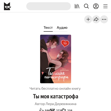
Текст
Аудио
Читать бесплатно онлайн книгу
Ты моя катастрофа
Автор
Лера Деревянкина
👍
🐼
💞
599
273
238