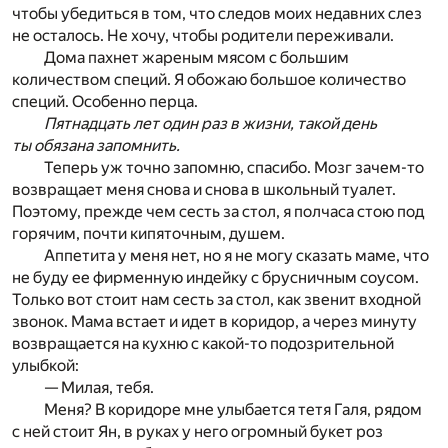
чтобы убедиться в том, что следов моих недавних слез
не осталось. Не хочу, чтобы родители переживали.
Дома пахнет жареным мясом с большим
количеством специй. Я обожаю большое количество
специй. Особенно перца.
Пятнадцать лет один раз в жизни, такой день
ты обязана запомнить.
Теперь уж точно запомню, спасибо. Мозг зачем-то
возвращает меня снова и снова в школьный туалет.
Поэтому, прежде чем сесть за стол, я полчаса стою под
горячим, почти кипяточным, душем.
Аппетита у меня нет, но я не могу сказать маме, что
не буду ее фирменную индейку с брусничным соусом.
Только вот стоит нам сесть за стол, как звенит входной
звонок. Мама встает и идет в коридор, а через минуту
возвращается на кухню с какой-то подозрительной
улыбкой:
— Милая, тебя.
Меня? В коридоре мне улыбается тетя Галя, рядом
с ней стоит Ян, в руках у него огромный букет роз