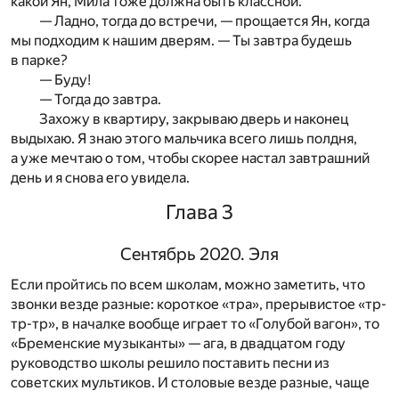
какой Ян, Мила тоже должна быть классной.
— Ладно, тогда до встречи, — прощается Ян, когда
мы подходим к нашим дверям. — Ты завтра будешь
в парке?
— Буду!
— Тогда до завтра.
Захожу в квартиру, закрываю дверь и наконец
выдыхаю. Я знаю этого мальчика всего лишь полдня,
а уже мечтаю о том, чтобы скорее настал завтрашний
день и я снова его увидела.
Глава 3
Сентябрь 2020. Эля
Если пройтись по всем школам, можно заметить, что
звонки везде разные: короткое «тра», прерывистое «тр-
тр-тр», в началке вообще играет то «Голубой вагон», то
«Бременские музыканты» — ага, в двадцатом году
руководство школы решило поставить песни из
советских мультиков. И столовые везде разные, чаще