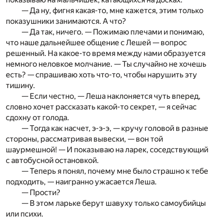
— Да ну, фигня какая-то, мне кажется, этим только
показушники занимаются. А что?
— Да так, ничего. — Пожимаю плечами и понимаю,
что наше дальнейшее общение с Лешей — вопрос
решенный. На какое-то время между нами образуется
немного неловкое молчание. — Ты случайно не хочешь
есть? — спрашиваю хоть что-то, чтобы нарушить эту
тишину.
— Если честно, — Леша наклоняется чуть вперед,
словно хочет рассказать какой-то секрет, — я сейчас
сдохну от голода.
— Тогда как насчет, э-э-э, — кручу головой в разные
стороны, рассматривая вывески, — вон той
шаурмешной! — И показываю на ларек, соседствующий
с автобусной остановкой.
— Теперь я понял, почему мне было страшно к тебе
подходить, — наигранно ужасается Леша.
— Прости?
— В этом ларьке берут шавуху только самоубийцы
или психи.