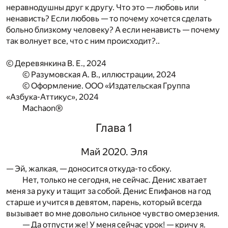
неравнодушны друг к другу. Что это — любовь или
ненависть? Если любовь — то почему хочется сделать
больно близкому человеку? А если ненависть — почему
так волнует все, что с ним происходит?..
© Деревянкина В. Е., 2024
© Разумовская А. В., иллюстрации, 2024
© Оформление. ООО «Издательская Группа
«Азбука-Аттикус», 2024
Machaon®
Глава 1
Май 2020. Эля
— Эй, жалкая, — доносится откуда-то сбоку.
Нет, только не сегодня, не сейчас. Денис хватает
меня за руку и тащит за собой. Денис Епифанов на год
старше и учится в девятом, парень, который всегда
вызывает во мне довольно сильное чувство омерзения.
— Да отпусти же! У меня сейчас урок! — кричу я.