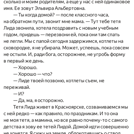
сколько и моим родителям, а еще у нас с ней одинаковое
имя. Ее зовут Эльвира Альбертовна.
— Ты когда домой? — после классного часа,
на обратном пути, звонит мне мама. — Тут тебе тетя
Лида звонила, хотела поздравить с новым учебным
годом, придешь — перезвони ей, пока они там спать
не легли. Мы с папой сегодня задержимся, котлеты на
сковородке, я не убирала. Может, успеешь, пока совсем
не остыли. И, ради бога, осторожнее, не угробь форму
в первый же день.
— Хорошо.
— Хорошо — что?
— Лиде твоей позвоню, котлеты съем, не
переживай.
— И?
— Да, ма, я осторожно.
Тетя Лида живет в Красноярске, созваниваемся мы
с ней редко — как правило, по праздникам. И то она
не моя тетя, а мамина, но все равно почему-то с самого
детства я зову ее тетей Лидой. Домой идти совершенно
не хочется. Я сижу на земле, облокотившись о ствол