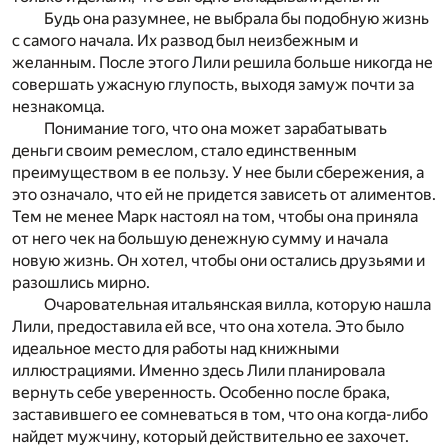
Будь она разумнее, не выбрала бы подобную жизнь
с самого начала. Их развод был неизбежным и
желанным. После этого Лили решила больше никогда не
совершать ужасную глупость, выходя замуж почти за
незнакомца.
Понимание того, что она может зарабатывать
деньги своим ремеслом, стало единственным
преимуществом в ее пользу. У нее были сбережения, а
это означало, что ей не придется зависеть от алиментов.
Тем не менее Марк настоял на том, чтобы она приняла
от него чек на большую денежную сумму и начала
новую жизнь. Он хотел, чтобы они остались друзьями и
разошлись мирно.
Очаровательная итальянская вилла, которую нашла
Лили, предоставила ей все, что она хотела. Это было
идеальное место для работы над книжными
иллюстрациями. Именно здесь Лили планировала
вернуть себе уверенность. Особенно после брака,
заставившего ее сомневаться в том, что она когда-либо
найдет мужчину, который действительно ее захочет.