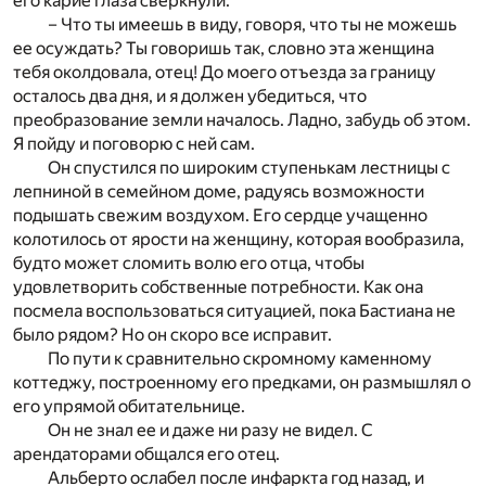
его карие глаза сверкнули.
– Что ты имеешь в виду, говоря, что ты не можешь
ее осуждать? Ты говоришь так, словно эта женщина
тебя околдовала, отец! До моего отъезда за границу
осталось два дня, и я должен убедиться, что
преобразование земли началось. Ладно, забудь об этом.
Я пойду и поговорю с ней сам.
Он спустился по широким ступенькам лестницы с
лепниной в семейном доме, радуясь возможности
подышать свежим воздухом. Его сердце учащенно
колотилось от ярости на женщину, которая вообразила,
будто может сломить волю его отца, чтобы
удовлетворить собственные потребности. Как она
посмела воспользоваться ситуацией, пока Бастиана не
было рядом? Но он скоро все исправит.
По пути к сравнительно скромному каменному
коттеджу, построенному его предками, он размышлял о
его упрямой обитательнице.
Он не знал ее и даже ни разу не видел. С
арендаторами общался его отец.
Альберто ослабел после инфаркта год назад, и