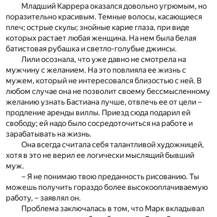
Младший Каррера оказался довольно угрюмым, но
поразительно красивым. Темные волосы, касающиеся
плеч; острые скулы; знойные карие глаза, при виде
которых растает любая женщина. На нем была белая
батистовая рубашка и светло-голубые джинсы.
Лили осознала, что уже давно не смотрела на
мужчину с желанием. На это повлияла ее жизнь с
мужем, который не интересовался близостью с ней. В
любом случае она не позволит своему бессмысленному
желанию узнать Бастиана лучше, отвлечь ее от цели –
продление аренды виллы. Приезд сюда подарил ей
свободу; ей надо было сосредоточиться на работе и
зарабатывать на жизнь.
Она всегда считала себя талантливой художницей,
хотя в это не верил ее логически мыслящий бывший
муж.
– Я не понимаю твою преданность рисованию. Ты
можешь получить гораздо более высокооплачиваемую
работу, – заявлял он.
Проблема заключалась в том, что Марк вкладывал