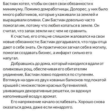
Бастиан хотел, чтобы он свел свои обязанности к
минимуму. Помимо домработницы, Долорес, у них было
много работников, которые ухаживали за землей и
выращивали оливки. Сам Бастиан довольно часто
помогал им, потому что любил копаться в земле. Он
считал, что запах земли ни с чем не сравнить.
К счастью, его отец не слишком жаловался на свои
новые обязанности; Бастиан догадывался, что годы отца
дают о себе знать. Он практически загнал себя в могилу,
помогая создавать бизнес, а инфаркт сильно его
напугал.
Добравшись до дома, который находился вдали от
оливковых рощ, обеспечивая его обитателям
уединение, Бастиан ловко поднялся по ступеням.
Взглянув на один из двух кованых балконов под покатой
крышей с множеством красных бугенвиллей,
увивающих декоративные решетки, он вдохнул
наполнивший воздух аромат.
Его напряжение начало ослабевать. Хорошо снова
оказаться дома, даже если ненадолго.