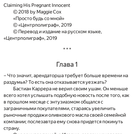
Claiming His Pregnant Innocent
© 2018 by Maggie Cox
«Просто будь со мной»
© «Центрполиграф», 2019
© Перевод и издание на русском языке,
«Центрполиграф», 2019
* * *
Глава 1
– Что значит, арендаторша требует больше времени на
раздумья? То есть она отказывается уезжать?
Бастиан Каррера не верил своим ушам. Он меньше
всего хотел услышать подобную новость после того, как
в прошлом месяце с энтузиазмом общался с
заграничными покупателями, стараясь увеличить
рыночные продажи оливкового масла своей семейной
компании; послезавтра ему снова придется покинуть
страну.