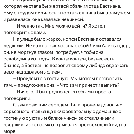
которая не стала бы жертвой обаяния отца Бастиана.
Ему с трудом верилось, что эта женщина была замужем
и развелась; она казалась невинной.
– Именно так. Мне можно войти? Я хотел
поговорить с вами.
На улице было жарко, но тон Бастиана оставался
ледяным. Не важно, как хороша собой Лили Александер,
он, не моргнув глазом, потребует, чтобы она
освободила коттедж. В конце концов, бизнес есть
бизнес, а Бастиан не позволит своему либидо одержать
верх над здравомыслием.
– Пройдемте в гостиную. Мы можем поговорить
там, – предложила она. – Что вам принести выпить?
– Ничего. Я бы предпочел, чтобы мы просто
поговорили.
С замирающим сердцем Лили провела довольно
серьезного итальянца в очаровательную домашнюю
гостиную с уютным балкончиком за стеклянными
дверями, из которых открывался превосходный вид на
море.