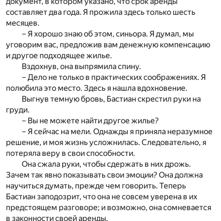
документ, в котором указано, что срок аренды
составляет два года. Я прожила здесь только шесть
месяцев.
– Я хорошо знаю об этом, синьора. Я думал, мы
уговорим вас, предложив вам денежную компенсацию
и другое подходящее жилье.
Вздохнув, она выпрямила спину.
– Дело не только в практических соображениях. Я
полюбила это место. Здесь я нашла вдохновение.
Выгнув темную бровь, Бастиан скрестил руки на
груди.
– Вы не можете найти другое жилье?
– Я сейчас на мели. Однажды я приняла неразумное
решение, и моя жизнь усложнилась. Следовательно, я
потеряла веру в свои способности.
Она сжала руки, чтобы сдержать в них дрожь.
Зачем так явно показывать свои эмоции? Она должна
научиться думать, прежде чем говорить. Теперь
Бастиан заподозрит, что она не совсем уверена в их
предстоящем разговоре; и возможно, она сомневается
в законности своей аренды.