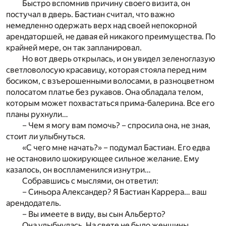
Быстро вспомнив причину своего визита, он
постучал в дверь. Бастиан считал, что важно
немедленно одержать верх над своей непокорной
арендаторшей, не давая ей никакого преимущества. По
крайней мере, он так запланировал.
Но вот дверь открылась, и он увидел зеленоглазую
светловолосую красавицу, которая стояла перед ним
босиком, с взъерошенными волосами, в разноцветном
полосатом платье без рукавов. Она обладала телом,
которым может похвастаться прима-балерина. Все его
планы рухнули…
– Чем я могу вам помочь? – спросила она, не зная,
стоит ли улыбнуться.
«С чего мне начать?» – подумал Бастиан. Его едва
не остановило шокирующее сильное желание. Ему
казалось, он воспламенился изнутри…
Собравшись с мыслями, он ответил:
– Синьора Александер? Я Бастиан Каррера… ваш
арендодатель.
– Вы имеете в виду, вы сын Альберто?
Она улыбнулась. На свете не было женщины,