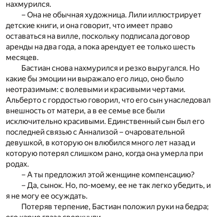
нахмурился.
– Она не обычная художница. Лили иллюстрирует
детские книги, и она говорит, что имеет право
оставаться на вилле, поскольку подписала договор
аренды на два года, а пока арендует ее только шесть
месяцев.
Бастиан снова нахмурился и резко выругался. Но
какие бы эмоции ни выражало его лицо, оно было
неотразимым: с волевыми и красивыми чертами.
Альберто с гордостью говорил, что его сын унаследовал
внешность от матери, а в ее семье все были
исключительно красивыми. Единственный сын был его
последней связью с Аннализой – очаровательной
девушкой, в которую он влюбился много лет назад и
которую потерял слишком рано, когда она умерла при
родах.
– А ты предложил этой женщине компенсацию?
– Да, сынок. Но, по-моему, ее не так легко убедить, и
я не могу ее осуждать.
Потеряв терпение, Бастиан положил руки на бедра;