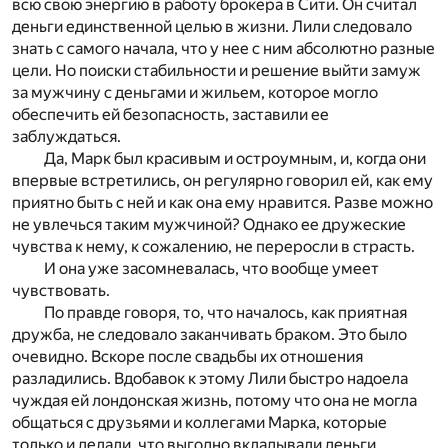
всю свою энергию в работу брокера в Сити. Он считал
деньги единственной целью в жизни. Лили следовало
знать с самого начала, что у нее с ним абсолютно разные
цели. Но поиски стабильности и решение выйти замуж
за мужчину с деньгами и жильем, которое могло
обеспечить ей безопасность, заставили ее
заблуждаться.
Да, Марк был красивым и остроумным, и, когда они
впервые встретились, он регулярно говорил ей, как ему
приятно быть с ней и как она ему нравится. Разве можно
не увлечься таким мужчиной? Однако ее дружеские
чувства к нему, к сожалению, не переросли в страсть.
И она уже засомневалась, что вообще умеет
чувствовать.
По правде говоря, то, что началось, как приятная
дружба, не следовало заканчивать браком. Это было
очевидно. Вскоре после свадьбы их отношения
разладились. Вдобавок к этому Лили быстро надоела
чуждая ей лондонская жизнь, потому что она не могла
общаться с друзьями и коллегами Марка, которые
только и делали, что выгодно вкладывали деньги.