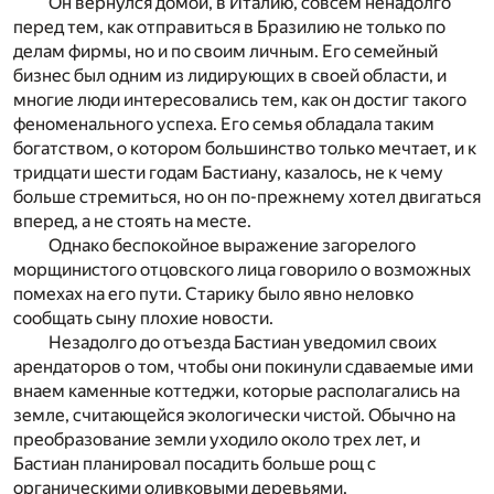
Он вернулся домой, в Италию, совсем ненадолго
перед тем, как отправиться в Бразилию не только по
делам фирмы, но и по своим личным. Его семейный
бизнес был одним из лидирующих в своей области, и
многие люди интересовались тем, как он достиг такого
феноменального успеха. Его семья обладала таким
богатством, о котором большинство только мечтает, и к
тридцати шести годам Бастиану, казалось, не к чему
больше стремиться, но он по-прежнему хотел двигаться
вперед, а не стоять на месте.
Однако беспокойное выражение загорелого
морщинистого отцовского лица говорило о возможных
помехах на его пути. Старику было явно неловко
сообщать сыну плохие новости.
Незадолго до отъезда Бастиан уведомил своих
арендаторов о том, чтобы они покинули сдаваемые ими
внаем каменные коттеджи, которые располагались на
земле, считающейся экологически чистой. Обычно на
преобразование земли уходило около трех лет, и
Бастиан планировал посадить больше рощ с
органическими оливковыми деревьями.