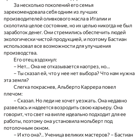
За несколько поколений его семья
зарекомендовала себя одним из лучших
производителей оливкового масла в Италии и
сколотила целое состояние, но их целью никогда не был
заработок денег. Они стремились обеспечить людей
экологически чистой продукцией, и поэтому Бастиан
использовал все возможности для улучшения
производства.
Его отец вздохнул:
– Нет… Она не отказывается наотрез, но…
– Ты сказал ей, что у нее нет выбора? Что нам нужна
эта земля?
Слегка покраснев, Альберто Каррера повел
плечом:
– Сказал. Но леди не хочет уезжать. Она недавно
развелась и надеется возродить свою карьеру. Она
говорит, что свет на вилле идеально подходит для ее
работы, поэтому она установила мольберт под
потолочным окном.
– И кто она?.. Ученица великих мастеров? – Бастиан