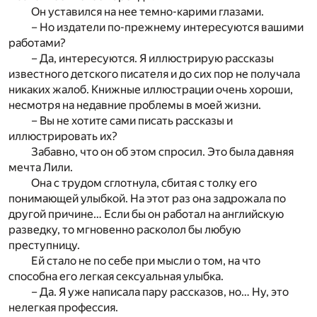
Он уставился на нее темно-карими глазами.
– Но издатели по-прежнему интересуются вашими
работами?
– Да, интересуются. Я иллюстрирую рассказы
известного детского писателя и до сих пор не получала
никаких жалоб. Книжные иллюстрации очень хороши,
несмотря на недавние проблемы в моей жизни.
– Вы не хотите сами писать рассказы и
иллюстрировать их?
Забавно, что он об этом спросил. Это была давняя
мечта Лили.
Она с трудом сглотнула, сбитая с толку его
понимающей улыбкой. На этот раз она задрожала по
другой причине… Если бы он работал на английскую
разведку, то мгновенно расколол бы любую
преступницу.
Ей стало не по себе при мысли о том, на что
способна его легкая сексуальная улыбка.
– Да. Я уже написала пару рассказов, но… Ну, это
нелегкая профессия.