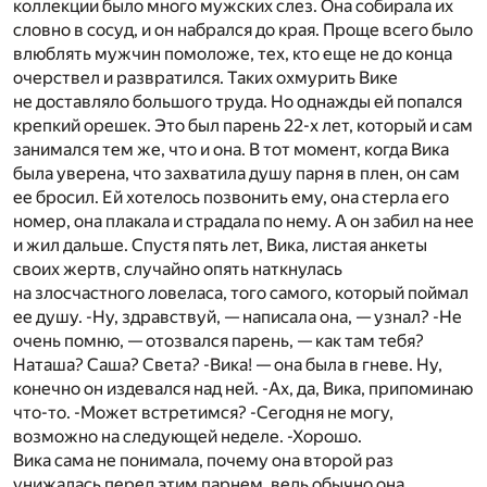
коллекции было много мужских слез. Она собирала их
словно в сосуд, и он набрался до края. Проще всего было
влюблять мужчин помоложе, тех, кто еще не до конца
очерствел и развратился. Таких охмурить Вике
не доставляло большого труда. Но однажды ей попался
крепкий орешек. Это был парень 22-х лет, который и сам
занимался тем же, что и она. В тот момент, когда Вика
была уверена, что захватила душу парня в плен, он сам
ее бросил. Ей хотелось позвонить ему, она стерла его
номер, она плакала и страдала по нему. А он забил на нее
и жил дальше. Спустя пять лет, Вика, листая анкеты
своих жертв, случайно опять наткнулась
на злосчастного ловеласа, того самого, который поймал
ее душу. -Ну, здравствуй, — написала она, — узнал? -Не
очень помню, — отозвался парень, — как там тебя?
Наташа? Саша? Света? -Вика! — она была в гневе. Ну,
конечно он издевался над ней. -Ах, да, Вика, припоминаю
что-то. -Может встретимся? -Сегодня не могу,
возможно на следующей неделе. -Хорошо.
Вика сама не понимала, почему она второй раз
унижалась перед этим парнем, ведь обычно она