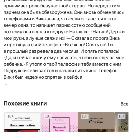
принимает роль безучастной стервы. Но перед этим
парнем она была обезоружена. Они вновь обменялись
телефонами и Вика знала, что если останется в этот
вечер одна, то напишет парню сотню сообщений,
поэтому она пошла к подруге Наташке. -Наташ! Держи
мои руки, а лучше свяжи их! — Сказала с порога Вика
и протянула свой телефон. -Все ясно! Опять он! Ты
в прошлый раз ревела два месяца! И опять попалась!
-Да, и сейчас я хочу ему написать, чтобы он сделал мне
ребенка. -Я утоплю твой телефон и тебя вместе с ним.
Подружки сели за стол и начали пить вино. Телефон
Вики был надежно спрятан в сейф, а
...
Похожие книги
Все