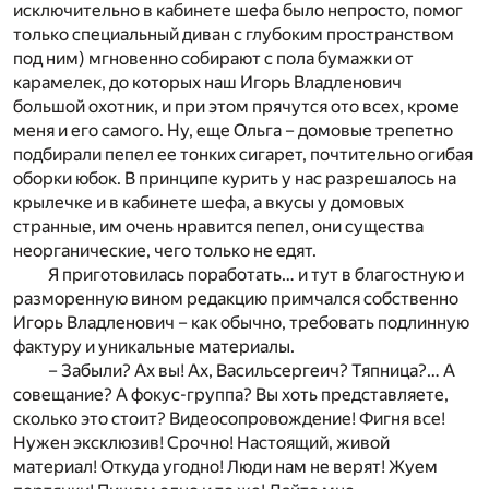
исключительно в кабинете шефа было непросто, помог
только специальный диван с глубоким пространством
под ним) мгновенно собирают с пола бумажки от
карамелек, до которых наш Игорь Владленович
большой охотник, и при этом прячутся ото всех, кроме
меня и его самого. Ну, еще Ольга – домовые трепетно
подбирали пепел ее тонких сигарет, почтительно огибая
оборки юбок. В принципе курить у нас разрешалось на
крылечке и в кабинете шефа, а вкусы у домовых
странные, им очень нравится пепел, они существа
неорганические, чего только не едят.
Я приготовилась поработать… и тут в благостную и
разморенную вином редакцию примчался собственно
Игорь Владленович – как обычно, требовать подлинную
фактуру и уникальные материалы.
– Забыли? Ах вы! Ах, Васильсергеич? Тяпница?… А
совещание? А фокус-группа? Вы хоть представляете,
сколько это стоит? Видеосопровождение! Фигня все!
Нужен эксклюзив! Срочно! Настоящий, живой
материал! Откуда угодно! Люди нам не верят! Жуем