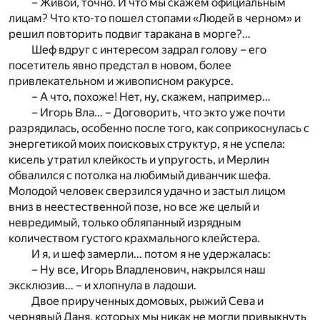
– Живой, точно. И что мы скажем официальным
лицам? Что кто-то пошел стопами «Людей в черном» и
решил повторить подвиг таракана в морге?…
Шеф вдруг с интересом задрал голову – его
посетитель явно предстал в новом, более
привлекательном и живописном ракурсе.
– А что, похоже! Нет, ну, скажем, например…
– Игорь Вла… – Договорить, что экто уже почти
разрядилась, особенно после того, как соприкоснулась с
энергетикой моих поисковых структур, я не успела:
кисель утратил клейкость и упругость, и Мерлин
обвалился с потолка на любимый диванчик шефа.
Молодой человек сверзился удачно и застыл лицом
вниз в неестественной позе, но все же целый и
невредимый, только обляпанный изрядным
количеством густого крахмального клейстера.
И я, и шеф замерли… потом я не удержалась:
– Ну все, Игорь Владленович, накрылся наш
эксклюзив… – и хлопнула в ладоши.
Двое прирученных домовых, рыжий Сева и
чернявый Даня, которых мы никак не могли привыкнуть