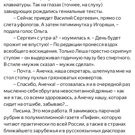
клавиатуры. Так на глазах (точнее, на слуху)
завидующих рождались гениальные тексты.
– Сейчас приедет Василий Сергеевич, прямо со
слета уфологов. А затем пятиминутка у Игоряши, –
подала голос Ольга.
– Сергеич с утра-а? – изумилась я. – День будет
прожит не впустую! – По редакции пронесся вздох
всеобщего восхищения. Только Леша горестно скрипнул
стулом – он выдерживал годичную паузу без спиртного.
В стиле «мужик сказал – мужик сделал».
– Почта. – Анечка, наша секретарь, шлепнула мне на
стол стопку пухлых грязноватых конвертов.
– Спасибо, Анечка! – отозвалась я и в очередной раз
мысленно себя обругала невоспитанной дрянью – как
же я так, со всеми здороваюсь, а Анечку нашу, которая
сидит на отшибе, забываю?…
Письма. Это моя работа. Я занимаюсь парочкой
рубрик в полумиллионной газете «Пифия», которую
читают практически по всей России, а также в странах
ближайшего зарубежья и в русскоязычных диаспорах