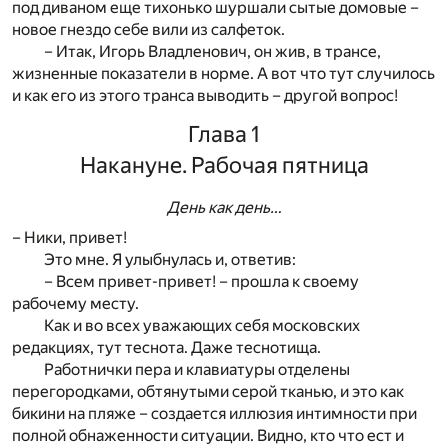
под диваном еще тихонько шуршали сытые домовые –
новое гнездо себе вили из салфеток.
– Итак, Игорь Владленович, он жив, в трансе,
жизненные показатели в норме. А вот что тут случилось
и как его из этого транса выводить – другой вопрос!
Глава 1
Накануне. Рабочая пятница
День как день…
– Ники, привет!
Это мне. Я улыбнулась и, ответив:
– Всем привет-привет! – прошла к своему
рабочему месту.
Как и во всех уважающих себя московских
редакциях, тут теснота. Даже теснотища.
Работнички пера и клавиатуры отделены
перегородками, обтянутыми серой тканью, и это как
бикини на пляже – создается иллюзия интимности при
полной обнаженности ситуации. Видно, кто что ест и