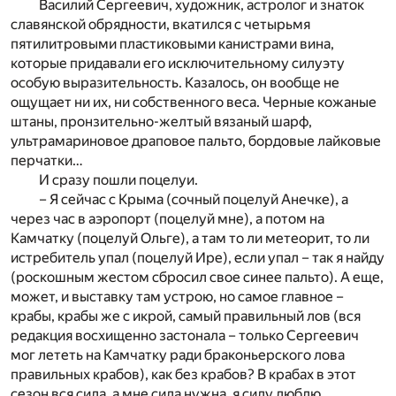
Василий Сергеевич, художник, астролог и знаток
славянской обрядности, вкатился с четырьмя
пятилитровыми пластиковыми канистрами вина,
которые придавали его исключительному силуэту
особую выразительность. Казалось, он вообще не
ощущает ни их, ни собственного веса. Черные кожаные
штаны, пронзительно-желтый вязаный шарф,
ультрамариновое драповое пальто, бордовые лайковые
перчатки…
И сразу пошли поцелуи.
– Я сейчас с Крыма (сочный поцелуй Анечке), а
через час в аэропорт (поцелуй мне), а потом на
Камчатку (поцелуй Ольге), а там то ли метеорит, то ли
истребитель упал (поцелуй Ире), если упал – так я найду
(роскошным жестом сбросил свое синее пальто). А еще,
может, и выставку там устрою, но самое главное –
крабы, крабы же с икрой, самый правильный лов (вся
редакция восхищенно застонала – только Сергеевич
мог лететь на Камчатку ради браконьерского лова
правильных крабов), как без крабов? В крабах в этот
сезон вся сила, а мне сила нужна, я силу люблю…