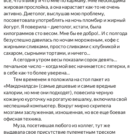
все, что я вижу и что мне по карману. Мне необходима
жировая прослойка, а она нарастает как-то не очень
активно. Диетолог, выслушав мою проблему,
посоветовала употреблять на ночь пломбир и жирный
йогурт. Я поверила – диетолог, кстати, была
килограммов сто весом. Мне бы ее добро!.. И с полгода
безуспешно давилась по ночам мороженым, кофе с
жирными сливками, просто сливками с клубникой и
сахаром, сырными тортами, и ничего…
А сегодня утром весы показали сорок девять…
печальное число – когда мой вес начинается с пятерки, я
в себе как-то более уверена…
Тем временем я положила на стол пакет из
«Макдоналдса» (самые дешевые и самые вредные
калории, но мне они подходят), повесила черную
кожаную курточку на рогатую вешалку, включила свой
неспешный компьютер. Вокруг мирно скрипела
мозгами заслуженная, изношенная, но все еще боевая
офисная техника.
Муза, посетившая любого из коллег, тут же
выдавала свое присутствие пулеметным треском