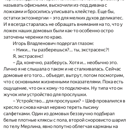
называть офисными, выскочили из-под дивана с
ложками и бросились уписывать клейстер. Еще бы,
остатки эктоэнергии – это для мелких духов деликатес.
И я всегда старалась не обращать внимания на то, что у
ложек наших домовых были как-то особенно остро
заточены черенки по краю.
Игорь Владленович подергал глазом:
– Ники… ты разберешься?… ты, экстрасенс?!
Я, экстрасенс!
– Да, конечно, разберусь. Хотя и… необычно это.
Лично я не слышала о таком и не сталкивалась. Сейчас
домовые его того… объедят, вытрут, потом посмотрим,
что с основными жизненными показателями. Пока есть
ощущение, что он к кому-то подключен. Ну типа что он
жучок или устройство для прослушки.
– Устройство… для прослушки? – Шеф провалился в
кресло и снова начал нервно тереть лысину
салфетками. Один из домовых беззвучно подбирал
белые плотные кляксы с пола, второй сноровисто шарил
по телу Мерлина, явно попутно облегчая карманы на