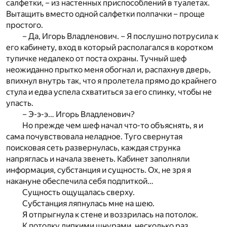
салфетки, – из настенных приспособлений в туалетах.
Вытащить вместо одной салфетки полпачки – проще
простого.
– Да, Игорь Владленович. – Я послушно потрусила к
его кабинету, вход в который располагался в коротком
тупичке недалеко от поста охраны. Тучный шеф
неожиданно прытко меня обогнал и, распахнув дверь,
впихнул внутрь так, что я пролетела прямо до крайнего
стула и едва успела схватиться за его спинку, чтобы не
упасть.
– Э-э-э… Игорь Владленович?
Но прежде чем шеф начал что-то объяснять, я и
сама почувствовала неладное. Туго свернутая
поисковая сеть развернулась, каждая струнка
напряглась и начала звенеть. Кабинет заполняли
информация, субстанция и сущность. Ох, не зря я
накануне обеспечила себя подпиткой…
Сущность ощущалась сверху.
Субстанция ляпнулась мне на шею.
Я отпрыгнула к стене и воззрилась на потолок.
К потолку липкими шнурами, несколько раз