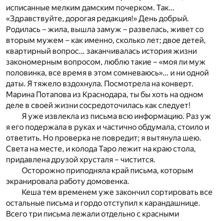
исписанные мелким дамским почерком. Так…
«Здравствуйте, дорогая редакция!» День добрый.
Родилась – жила, вышла замуж – развелась, живет со
вторым мужем – как именно, сколько лет; двое детей,
квартирный вопрос… заканчивалась история жизни
закономерным вопросом, люблю такие – «моя ли муж
половинка, все время в этом сомневаюсь»… и ни одной
даты. Я тяжело вздохнула. Посмотрела на конверт.
Марина Потапова из Краснодара, ты бы хоть на одном
деле в своей жизни сосредоточилась как следует!
Я уже извлекла из письма всю информацию. Раз уж
я его подержала в руках и частично обдумала, стоило и
ответить. Но проверка не повредит; я вытянула шею.
Света на месте, и колода Таро лежит на краю стола,
придавлена друзой хрусталя – чистится.
Осторожно приподняла край письма, которым
экранировала работу домовенка.
Кеша тем временем уже закончил сортировать все
остальные письма и гордо отступил к карандашнице.
Всего три письма лежали отдельно с красными