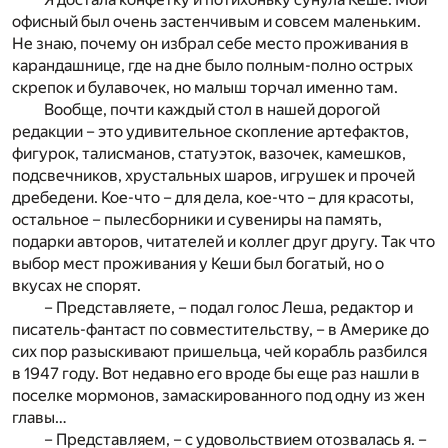
офисный был очень застенчивым и совсем маленьким.
Не знаю, почему он избрал себе место проживания в
карандашнице, где на дне было полным-полно острых
скрепок и булавочек, но малыш торчал именно там.
Вообще, почти каждый стол в нашей дорогой
редакции – это удивительное скопление артефактов,
фигурок, талисманов, статуэток, вазочек, камешков,
подсвечников, хрустальных шаров, игрушек и прочей
дребедени. Кое-что – для дела, кое-что – для красоты,
остальное – пылесборники и сувениры на память,
подарки авторов, читателей и коллег друг другу. Так что
выбор мест проживания у Кеши был богатый, но о
вкусах не спорят.
– Представляете, – подал голос Леша, редактор и
писатель-фантаст по совместительству, – в Америке до
сих пор разыскивают пришельца, чей корабль разбился
в 1947 году. Вот недавно его вроде бы еще раз нашли в
поселке мормонов, замаскированного под одну из жен
главы…
– Представляем, – с удовольствием отозвалась я. –