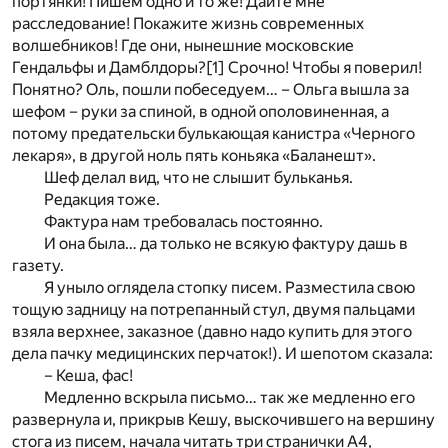
портянки! Пишем одно и то же! Дайте мне
расследование! Покажите жизнь современных
волшебников! Где они, нынешние московские
Гендальфы и Дамблдоры?
[1]
Срочно! Чтобы я поверил!
Понятно? Оль, пошли побеседуем… – Ольга вышла за
шефом – руки за спиной, в одной ополовиненная, а
потому предательски булькающая канистра «Черного
лекаря», в другой ноль пять коньяка «Баланешт».
Шеф делал вид, что не слышит бульканья.
Редакция тоже.
Фактура нам требовалась постоянно.
И она была… да только не всякую фактуру дашь в
газету.
Я уныло оглядела стопку писем. Разместила свою
тощую задницу на потрепанный стул, двумя пальцами
взяла верхнее, заказное (давно надо купить для этого
дела пачку медицинских перчаток!). И шепотом сказала:
– Кеша, фас!
Медленно вскрыла письмо… так же медленно его
развернула и, прикрыв Кешу, выскочившего на вершину
стога из писем, начала читать три странички А4,