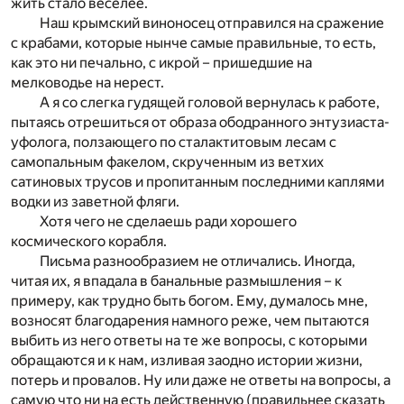
жить стало веселее.
Наш крымский виноносец отправился на сражение
с крабами, которые нынче самые правильные, то есть,
как это ни печально, с икрой – пришедшие на
мелководье на нерест.
А я со слегка гудящей головой вернулась к работе,
пытаясь отрешиться от образа ободранного энтузиаста-
уфолога, ползающего по сталактитовым лесам с
самопальным факелом, скрученным из ветхих
сатиновых трусов и пропитанным последними каплями
водки из заветной фляги.
Хотя чего не сделаешь ради хорошего
космического корабля.
Письма разнообразием не отличались. Иногда,
читая их, я впадала в банальные размышления – к
примеру, как трудно быть богом. Ему, думалось мне,
возносят благодарения намного реже, чем пытаются
выбить из него ответы на те же вопросы, с которыми
обращаются и к нам, изливая заодно истории жизни,
потерь и провалов. Ну или даже не ответы на вопросы, а
самую что ни на есть действенную (правильнее сказать