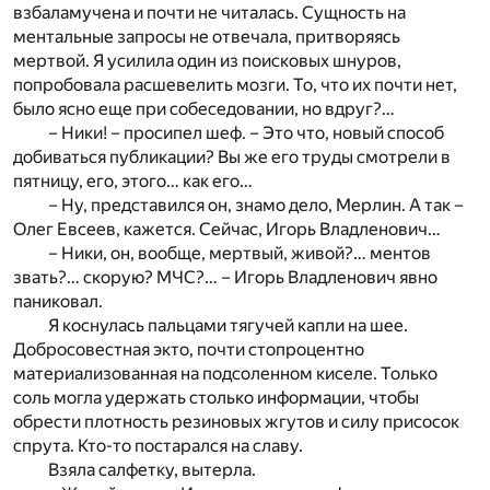
взбаламучена и почти не читалась. Сущность на
ментальные запросы не отвечала, притворяясь
мертвой. Я усилила один из поисковых шнуров,
попробовала расшевелить мозги. То, что их почти нет,
было ясно еще при собеседовании, но вдруг?…
– Ники! – просипел шеф. – Это что, новый способ
добиваться публикации? Вы же его труды смотрели в
пятницу, его, этого… как его…
– Ну, представился он, знамо дело, Мерлин. А так –
Олег Евсеев, кажется. Сейчас, Игорь Владленович…
– Ники, он, вообще, мертвый, живой?… ментов
звать?… скорую? МЧС?… – Игорь Владленович явно
паниковал.
Я коснулась пальцами тягучей капли на шее.
Добросовестная экто, почти стопроцентно
материализованная на подсоленном киселе. Только
соль могла удержать столько информации, чтобы
обрести плотность резиновых жгутов и силу присосок
спрута. Кто-то постарался на славу.
Взяла салфетку, вытерла.