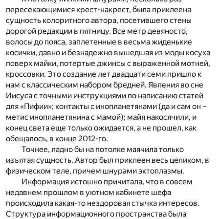
пересекающимися крест-накрест, была приклеена
сущность колоритного автора, посетившего стены
дорогой редакции в пятницу. Все метр девяносто,
волосы до пояса, заплетенные в весьма жиденькие
косички, давно и безнадежно вышедшая из моды косуха
поверх майки, потертые джинсы с выраженной мотней,
кроссовки. Это создание лет двадцати семи пришло к
нам с классическим набором бредней. Явления во сне
Иисуса с точными инструкциями по написанию статей
для «Пифии»; контакты с инопланетянами (да и сам он –
метис инопланетянина с мамой); майя накосячили, и
конец света еще только ожидается, а не прошел, как
обещалось, в конце 2012-го.
Точнее, ладно бы на потолке маячила только
изъятая сущность. Автор был приклеен весь целиком, в
физическом теле, причем шнурами эктоплазмы.
Информация истошно причитала, что в совсем
недавнем прошлом в уютном кабинете шефа
происходила какая-то нездоровая стычка интересов.
Структура информационного пространства была