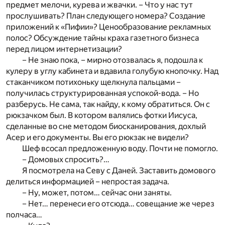
предмет мелочи, курева и жвачки. – Что у нас тут
прослушивать? План следующего номера? Создание
приложений к «Пифии»? Ценообразование рекламных
полос? Обсуждение тайны краха газетного бизнеса
перед лицом интернетизации?
– Не знаю пока, – мирно отозвалась я, подошла к
кулеру в углу кабинета и вдавила голубую кнопочку. Над
стаканчиком потихоньку щелкнула пальцами –
получилась структурированная успокой-вода. – Но
разберусь. Не сама, так найду, к кому обратиться. Он с
рюкзачком был. В котором валялись фотки Иисуса,
сделанные во сне методом биосканирования, дохлый
Асер и его документы. Вы его рюкзак не видели?
Шеф всосал предложенную воду. Почти не помогло.
– Домовых спросить?…
Я посмотрела на Севу с Даней. Заставить домового
делиться информацией – непростая задача.
– Ну, может, потом… сейчас они заняты.
– Нет… перенеси его отсюда… совещание же через
полчаса…