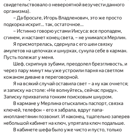
свидетельствовало о невероятной везучести данного
организма).
– Да бросьте, Игорь Владленович, это же просто
подкорка искрит… так, остаточное…
– Истинно говорю устами Иисуса: все пропадем,
сгинем, и настанет конец света, – не унимался Мерлин.
Я присмотрелась, сдернула с его шеи связку
амулетов на цепочках и шнурках, сунула себе в карман.
Пусть полежат у меня.
Шеф, скрипнув зубами, преодолел брезгливость, и
через пару минут мы уже устроили парня на светлом
кожаном диване в переговорной.
Я на всякий случай оставила свет – а ну как очнется;
и записку на столе: «Не волнуйтесь, сейчас приду».
Записку прихватила тонким поисковым шнуром.
В кармане у Мерлина отыскались паспорт, связка
ключей, телефон – его я забрала, вдруг папа-
инопланетянин позвонит. И наконец, тщательно заперев
небольшой кабинет на ключ, упрятала ключ подальше.
В кабинете шефа было уже чисто и пусто, только