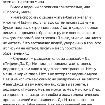
всех континентов мира.
В моем ведении переписка с читателями, или
«Спроси у мага».
У мага спросить о своем житье-бытье желали
многие. «Пифия» получала до сотни писем в день – в
бумажном и электронном виде. И хотя каждое первое
письмо непременно бралось в руки и оценивалось, в
каждом втором была строчка «Я знаю, эти письма никто
не читает». Что заставляло людей, уверенных в том, что
их письма не читают, писать нам с упорством
обреченных?…
– Слушаю… – раздался голос за ширмой. – Да,
«Пифия». Да. Да. Нет, мы не продаем газеты, здесь
редакция, а вам надо в отдел распространения. Нет, у
меня не карие глаза. Нет, я не потеряла недавно мужа.
Нет, я не испытываю сейчас ни раздражения, ни злости.
А вы? Да-да, я вам напоминаю, куда вы звоните, в
редакцию «Пифии». Нет, не можете. Нет. Не стоит. У нас
стопроцентная защита от любого рода телепатических
проникновений и ясновидения. Да. И на телефонных
линиях тоже. Абсолютно. Нет, недостающий номер