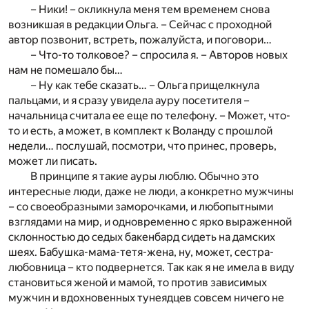
– Ники! – окликнула меня тем временем снова
возникшая в редакции Ольга. – Сейчас с проходной
автор позвонит, встреть, пожалуйста, и поговори…
– Что-то толковое? – спросила я. – Авторов новых
нам не помешало бы…
– Ну как тебе сказать… – Ольга прищелкнула
пальцами, и я сразу увидела ауру посетителя –
начальница считала ее еще по телефону. – Может, что-
то и есть, а может, в комплект к Воланду с прошлой
недели… послушай, посмотри, что принес, проверь,
может ли писать.
В принципе я такие ауры люблю. Обычно это
интересные люди, даже не люди, а конкретно мужчины
– со своеобразными заморочками, и любопытными
взглядами на мир, и одновременно с ярко выраженной
склонностью до седых бакенбард сидеть на дамских
шеях. Бабушка-мама-тетя-жена, ну, может, сестра-
любовница – кто подвернется. Так как я не имела в виду
становиться женой и мамой, то против зависимых
мужчин и вдохновенных тунеядцев совсем ничего не