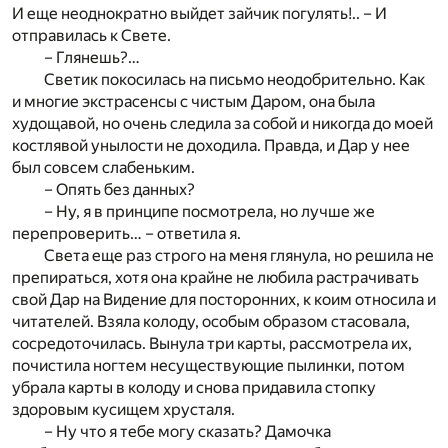
И еще неоднократно выйдет зайчик погулять!.. – И
отправилась к Свете.
– Глянешь?…
Светик покосилась на письмо неодобрительно. Как
и многие экстрасенсы с чистым Даром, она была
худощавой, но очень следила за собой и никогда до моей
костлявой унылости не доходила. Правда, и Дар у нее
был совсем слабеньким.
– Опять без данных?
– Ну, я в принципе посмотрела, но лучше же
перепроверить… – ответила я.
Света еще раз строго на меня глянула, но решила не
препираться, хотя она крайне не любила растрачивать
свой Дар на Видение для посторонних, к коим относила и
читателей. Взяла колоду, особым образом стасовала,
сосредоточилась. Вынула три карты, рассмотрела их,
почистила ногтем несуществующие пылинки, потом
убрала карты в колоду и снова придавила стопку
здоровым кусищем хрусталя.
– Ну что я тебе могу сказать? Дамочка