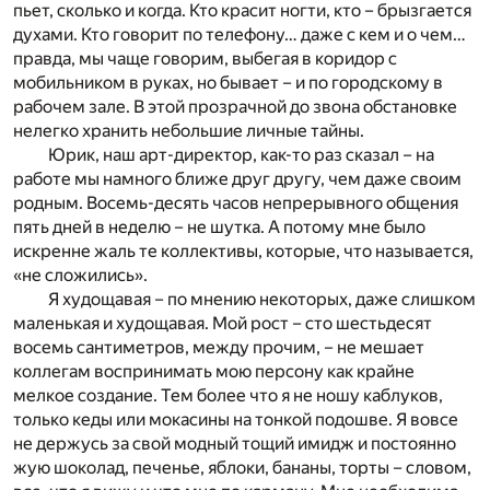
пьет, сколько и когда. Кто красит ногти, кто – брызгается
духами. Кто говорит по телефону… даже с кем и о чем…
правда, мы чаще говорим, выбегая в коридор с
мобильником в руках, но бывает – и по городскому в
рабочем зале. В этой прозрачной до звона обстановке
нелегко хранить небольшие личные тайны.
Юрик, наш арт-директор, как-то раз сказал – на
работе мы намного ближе друг другу, чем даже своим
родным. Восемь-десять часов непрерывного общения
пять дней в неделю – не шутка. А потому мне было
искренне жаль те коллективы, которые, что называется,
«не сложились».
Я худощавая – по мнению некоторых, даже слишком
маленькая и худощавая. Мой рост – сто шестьдесят
восемь сантиметров, между прочим, – не мешает
коллегам воспринимать мою персону как крайне
мелкое создание. Тем более что я не ношу каблуков,
только кеды или мокасины на тонкой подошве. Я вовсе
не держусь за свой модный тощий имидж и постоянно
жую шоколад, печенье, яблоки, бананы, торты – словом,