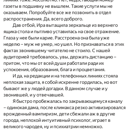
газеты в подшивку не вышлем. Такие услуги мы не
оказываем. Попробуйте все же позвонить в отдел
распространения. Да, всего доброго.
Дав отбой, Ира вытащила зеркальце из верхнего
ящика стола и пытливо уставилась на свое отражение.
Глаза у нее были карие. Расстроена она была уже
неделю – муж не умер, но ушел. Но признаваться в этих
фактах звонившему читателю не стоило. С нашей
аудиторией требовалось, увы, держать дистанцию –
притом, что мы от всей души работали ради их
успокоения, образования, блага и процветания.
И да, на редакции и на телефонных линиях стояла
неплохая защита, я собой искренне гордилась, но вот
бывают же у людей догадки. В данном случае и у
звонившей, и у отвечавшей.
Я быстро пробежалась по закрывающемуся каналу
– одинокая дама, после климакса резко активизировался
врожденный вампиризм, дети сбежали аж в другие
города, неплохой интуитивный психолог, играет в
великого чародея, ну и психиатрии немножко.