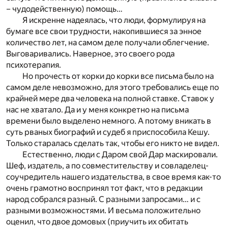
– чудодейственную) помощь…
Я искренне надеялась, что люди, формулируя на
бумаге все свои трудности, накопившиеся за энное
количество лет, на самом деле получали облегчение.
Выговаривались. Наверное, это своего рода
психотерапия.
Но прочесть от корки до корки все письма было на
самом деле невозможно, для этого требовались еще по
крайней мере два человека на полной ставке. Ставок у
нас не хватало. Да и у меня конкретно на письма
времени было выделено немного. А потому вникать в
суть рваных биографий и судеб я приспособила Кешу.
Только старалась сделать так, чтобы его никто не видел.
Естественно, люди с Даром свой Дар маскировали.
Шеф, издатель, а по совместительству и совладелец-
соучредитель нашего издательства, в свое время как-то
очень грамотно воспринял тот факт, что в редакции
народ собрался разный. С разными запросами… и с
разными возможностями. И весьма положительно
оценил, что двое домовых (приучить их обитать