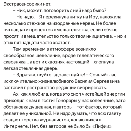
Экстрасенсорики нет.
– Ник, может, поговорить с ней надо было?
– Не надо. – Я перекинула нитку на Иру, наложила
несколько стежков на изодранные нервы. Не более
пятнадцати процентов вмешательства, если тебя не
просят, и вмешательство только твоя инициатива, – но и
этих пятнадцати часто хватает.
Тем временем в атмосфере возникло
своеобразное шевеление, вроде телепатического
сквозняка… а вот и сквозняк настоящий – хлопнула
легкая стеклянная дверь.
– Здра-авствуйте, здравствуйте! – Сочный глас
исключительно жизнелюбивого Василия Сергеевича
заставил пространство редакции вибрировать.
Ах, как я любила, когда это сноп чистейшей энергии
приходил к нам в гости! Гонорары у нас копеечные, зато
обстановка душевная, и авторы – тот фактор, который
делает ее уникальной. Не надо думать, что всю газету
создает горстка журналистов, копающихся в
Интернете. Нет, без авторов не было бы «Пифии».