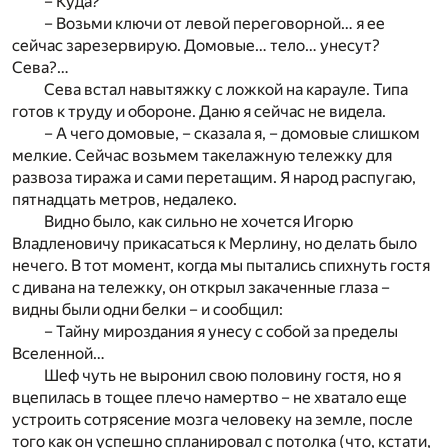
– Куда?
– Возьми ключи от левой переговорной… я ее
сейчас зарезервирую. Домовые… тело… унесут?
Сева?…
Сева встал навытяжку с ложкой на карауле. Типа
готов к труду и обороне. Даню я сейчас не видела.
– А чего домовые, – сказала я, – домовые слишком
мелкие. Сейчас возьмем такелажную тележку для
развоза тиража и сами перетащим. Я народ распугаю,
пятнадцать метров, недалеко.
Видно было, как сильно не хочется Игорю
Владленовичу прикасаться к Мерлину, но делать было
нечего. В тот момент, когда мы пытались спихнуть гостя
с дивана на тележку, он открыл закаченные глаза –
видны были одни белки – и сообщил:
– Тайну мироздания я унесу с собой за пределы
Вселенной…
Шеф чуть не выронил свою половину гостя, но я
вцепилась в тощее плечо намертво – не хватало еще
устроить сотрясение мозга человеку на земле, после
того как он успешно спланировал с потолка (что, кстати,