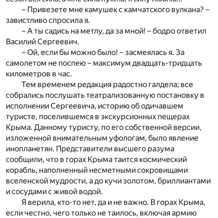
– Привезете мне камушек с камчатского вулкана? –
завистливо спросила я.
– А ты садись на метлу, да за мной! – бодро ответил
Василий Сергеевич.
– Ой, если бы можно было! – засмеялась я. За
самолетом не поспею – максимум двадцать-тридцать
километров в час.
Тем временем редакция радостно галдела; все
собрались послушать театрализованную постановку в
исполнении Сергеевича, историю об одичавшем
туристе, поселившемся в экскурсионных пещерах
Крыма. Данному туристу, по его собственной версии,
изложенной внимательным уфологам, было явление
инопланетян. Представители высшего разума
сообщили, что в горах Крыма таится космический
корабль, наполненный несметными сокровищами
вселенской мудрости, а до кучи золотом, бриллиантами
и сосудами с живой водой.
Я верила, кто-то нет, да и не важно. В горах Крыма,
если честно, чего только не таилось, включая армию