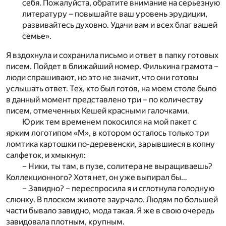
себя. Пожалуйста, обратите внимание на серьезную
литературу – повышайте ваш уровень эрудиции,
развивайтесь духовно. Удачи вам и всех благ вашей
семье».
Я вздохнула и сохранила письмо и ответ в папку готовых
писем. Пойдет в ближайший номер. Филькина грамота –
люди спрашивают, но это не значит, что они готовы
услышать ответ. Тех, кто был готов, на моем столе было
в данный момент представлено три – по количеству
писем, отмеченных Кешей красными галочками.
Юрик тем временем покосился на мой пакет с
ярким логотипом «М», в котором осталось только три
ломтика картошки по-деревенски, зарывшиеся в копну
салфеток, и хмыкнул:
– Ники, ты там, в пузе, солитера не выращиваешь?
Коллекционного? Хотя нет, он уже выпирал бы…
– Завидно? – переспросила я и сглотнула голодную
слюнку. В плоском животе заурчало. Людям по большей
части бывало завидно, мода такая. Я же в свою очередь
завидовала плотным, крупным.