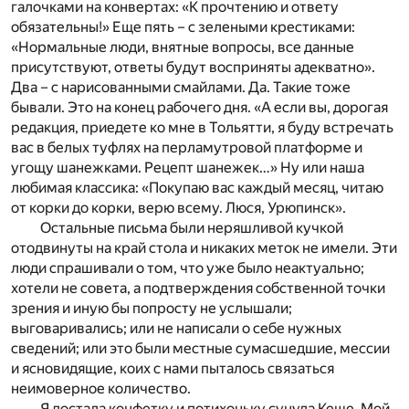
галочками на конвертах: «К прочтению и ответу
обязательны!» Еще пять – с зелеными крестиками:
«Нормальные люди, внятные вопросы, все данные
присутствуют, ответы будут восприняты адекватно».
Два – с нарисованными смайлами. Да. Такие тоже
бывали. Это на конец рабочего дня. «А если вы, дорогая
редакция, приедете ко мне в Тольятти, я буду встречать
вас в белых туфлях на перламутровой платформе и
угощу шанежками. Рецепт шанежек…» Ну или наша
любимая классика: «Покупаю вас каждый месяц, читаю
от корки до корки, верю всему. Люся, Урюпинск».
Остальные письма были неряшливой кучкой
отодвинуты на край стола и никаких меток не имели. Эти
люди спрашивали о том, что уже было неактуально;
хотели не совета, а подтверждения собственной точки
зрения и иную бы попросту не услышали;
выговаривались; или не написали о себе нужных
сведений; или это были местные сумасшедшие, мессии
и ясновидящие, коих с нами пыталось связаться
неимоверное количество.
Я достала конфетку и потихоньку сунула Кеше. Мой