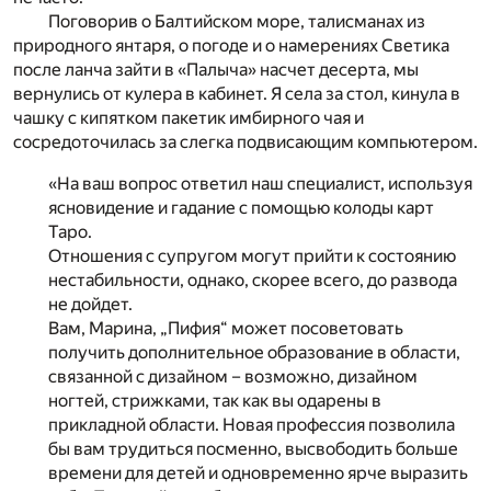
Поговорив о Балтийском море, талисманах из
природного янтаря, о погоде и о намерениях Светика
после ланча зайти в «Палыча» насчет десерта, мы
вернулись от кулера в кабинет. Я села за стол, кинула в
чашку с кипятком пакетик имбирного чая и
сосредоточилась за слегка подвисающим компьютером.
«На ваш вопрос ответил наш специалист, используя
ясновидение и гадание с помощью колоды карт
Таро.
Отношения с супругом могут прийти к состоянию
нестабильности, однако, скорее всего, до развода
не дойдет.
Вам, Марина, „Пифия“ может посоветовать
получить дополнительное образование в области,
связанной с дизайном – возможно, дизайном
ногтей, стрижками, так как вы одарены в
прикладной области. Новая профессия позволила
бы вам трудиться посменно, высвободить больше
времени для детей и одновременно ярче выразить