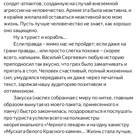
солдат-атлантов, созданную на случай внеземной
агрессии на человечество. Армия эта была неактивна, и
я крайне желала ей оставаться неактивной всю мою
жизнь. Пусть лучше человечество не знает, как хорошо
оно защищено.
Ну а турист и корабль…
Если правда – мимо нас не пройдет; если даже на
грани правды… или просто слегка похоже – скорее
всего, напишем. Василий Сергеевич любую историю
преподносил так вкусно, что грех было замалчивать и
прятать в стол. Человек счастливый, полный жизненных
сил, умудрялся передавать их даже через печатный
текст, заряжая нашу аудиторию позитивом и
оптимизмом.
Закуска (наспех собранная с миру по нитке, главным
образом вынутая из моего пакета, принесенного к
ланчу) быстро закончилась; поздороваться и послушать
про туриста успели всего на полканистры
неоригинального «Черного лекаря» и на одну канистру
«Муската белого Красного камня»… Жизнь стала лучше,