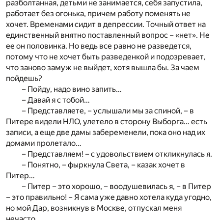
разболтанная, детьми не занимается, себя запустила,
работает без огонька, причем работу поменять не
хочет. Временами сидит в депрессии. Точный ответ на
единственный внятно поставленный вопрос – «нет». Не
ее он половинка. Но ведь все равно не разведется,
потому что не хочет быть разведенкой и подозревает,
что заново замуж не выйдет, хотя вышла бы. За чаем
пойдешь?
– Пойду, надо вино запить…
– Давай я с тобой…
– Представляете, – услышали мы за спиной, – в
Питере видели НЛО, улетело в сторону Выборга… есть
записи, а еще две дамы забеременели, пока оно над их
домами пролетало…
– Представляем! – с удовольствием откликнулась я.
– Понятно, – фыркнула Света, – казак хочет в
Питер…
– Питер – это хорошо, – воодушевилась я, – в Питер
– это правильно! – Я сама уже давно хотела куда угодно,
но мой Дар, возникнув в Москве, отпускал меня
нечасто.