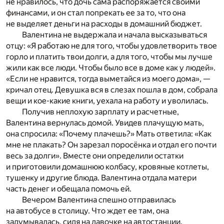
не нравилось, что дочь сама распоряжается своими
финансами, и он стал попрекать ее за то, что она
не выделяет деньги на расходы в домашний бюджет.
Валентина не выдержала и начала высказываться
отцу: «Я работаю не для того, чтобы удовлетворить твое
горло и платить твои долги, а для того, чтобы мы лучше
жили как все люди. Чтобы было все в доме как у людей».
«Если не нравится, тогда выметайся из моего дома», —
кричал отец. Девушка вся в слезах пошла в дом, собрала
вещи и кое-какие книги, уехала на работу и уволилась.
Получив неплохую зарплату и расчетные,
Валентина вернулась домой. Увидев плачущую мать,
она спросила: «Почему плачешь?» Мать ответила: «Как
мне не плакать? Он зарезал поросёнка и отдал его почти
весь за долги». Вместе они определили остатки
и приготовили домашнюю колбасу, кровяные котлеты,
тушенку и другие блюда. Валентина отдала матери
часть денег и обещала помочь ей.
Вечером Валентина спешно отправилась
на автобусе в столицу. Что ждет ее там, она
задумывалась, сидя на лавочке на автостанции.