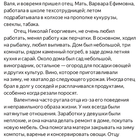
Валя, и вовремя пришел отец. Мать, Варвара Ефимовна,
работала в школе техсотрудницей; летом
подрабатывала в колхозе на прополке кукурузы,
свеклы, табака.
Отец, Николай Георгиевич, не очень любил
работать, менял работу как перчатки. В основном, ходил
на рыбалку, любил выпивать. Дом был небольшой, три
комнаты, рядом каменный погреб, в заде дома летняя
кухня и сарай. Около дома был сад небольшой,
виноградник, остальное — огород для посадки овощей
и других культур. Вино, которое приготавливали
на зиму, не хватало до следующего урожая. Иногда отец
брал в долг у соседей и расплачивался продуктами,
особенно когда резали поросят.
Валентина часто ругала отца из-за его поведения
и неправильного образа жизни. У них всегда были
натянутые отношения. Заработки у девушки были
неплохие, и она начала делать ремонт в доме, покупать
новую мебель. Она помогала матери закрывать на зиму
компоты, варенье и консервировать овощи. Отцу