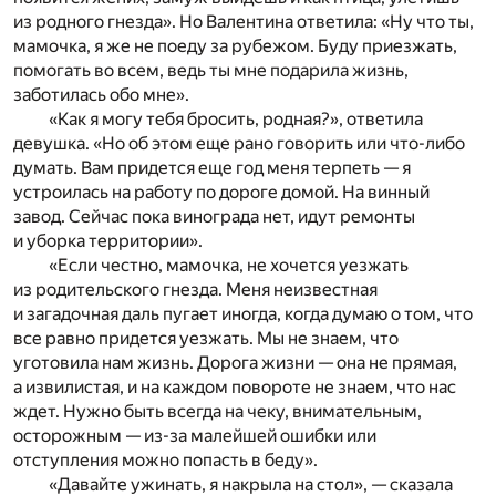
из родного гнезда». Но Валентина ответила: «Ну что ты,
мамочка, я же не поеду за рубежом. Буду приезжать,
помогать во всем, ведь ты мне подарила жизнь,
заботилась обо мне».
«Как я могу тебя бросить, родная?», ответила
девушка. «Но об этом еще рано говорить или что-либо
думать. Вам придется еще год меня терпеть — я
устроилась на работу по дороге домой. На винный
завод. Сейчас пока винограда нет, идут ремонты
и уборка территории».
«Если честно, мамочка, не хочется уезжать
из родительского гнезда. Меня неизвестная
и загадочная даль пугает иногда, когда думаю о том, что
все равно придется уезжать. Мы не знаем, что
уготовила нам жизнь. Дорога жизни — она не прямая,
а извилистая, и на каждом повороте не знаем, что нас
ждет. Нужно быть всегда на чеку, внимательным,
осторожным — из-за малейшей ошибки или
отступления можно попасть в беду».
«Давайте ужинать, я накрыла на стол», — сказала