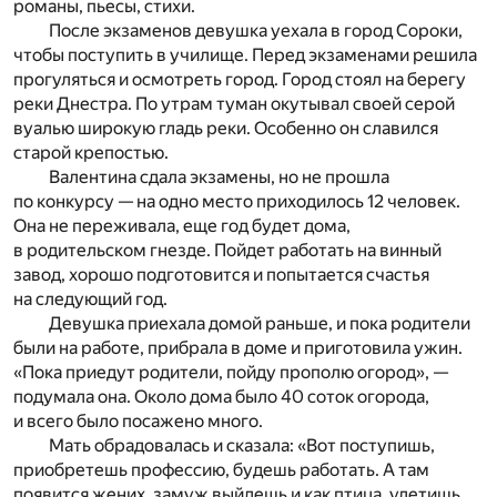
романы, пьесы, стихи.
После экзаменов девушка уехала в город Сороки,
чтобы поступить в училище. Перед экзаменами решила
прогуляться и осмотреть город. Город стоял на берегу
реки Днестра. По утрам туман окутывал своей серой
вуалью широкую гладь реки. Особенно он славился
старой крепостью.
Валентина сдала экзамены, но не прошла
по конкурсу — на одно место приходилось 12 человек.
Она не переживала, еще год будет дома,
в родительском гнезде. Пойдет работать на винный
завод, хорошо подготовится и попытается счастья
на следующий год.
Девушка приехала домой раньше, и пока родители
были на работе, прибрала в доме и приготовила ужин.
«Пока приедут родители, пойду прополю огород», —
подумала она. Около дома было 40 соток огорода,
и всего было посажено много.
Мать обрадовалась и сказала: «Вот поступишь,
приобретешь профессию, будешь работать. А там
появится жених, замуж выйдешь и как птица, улетишь