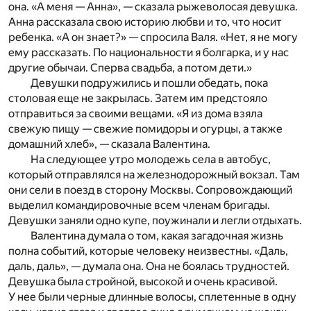
она. «А меня — Анна», — сказала рыжеволосая девушка.
Анна рассказала свою историю любви и то, что носит
ребенка. «А он знает?» — спросила Валя. «Нет, я не могу
ему рассказать. По национальности я болгарка, и у нас
другие обычаи. Сперва свадьба, а потом дети.»
Девушки подружились и пошли обедать, пока
столовая еще не закрылась. Затем им предстояло
отправиться за своими вещами. «Я из дома взяла
свежую пищу — свежие помидоры и огурцы, а также
домашний хлеб», — сказала Валентина.
На следующее утро молодежь села в автобус,
который отправлялся на железнодорожный вокзал. Там
они сели в поезд в сторону Москвы. Сопровождающий
выделил командировочные всем членам бригады.
Девушки заняли одно купе, поужинали и легли отдыхать.
Валентина думала о том, какая загадочная жизнь
полна событий, которые человеку неизвестны. «Даль,
даль, даль», — думала она. Она не боялась трудностей.
Девушка была стройной, высокой и очень красивой.
У нее были черные длинные волосы, сплетенные в одну