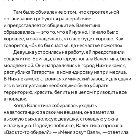
Там было объявление о том, что строительной
организации требуются разнорабочие,
и предоставляется общежитие. Валентина
обрадовалась — это то, что ей нужно. Начало было
хорошее, и она надеялась, что все будет хорошо. Как
говорится, «было бы счастье, да несчастье помогло».
Девушка устроилась на работу, ей предоставили
общежитие. Бригада, в которую попала Валентина, была
молодежной. Они направлялись в город Нижнекамск,
республика Татарстан, в командировку на три месяца.
В Нижнекамске строился химический завод, и для сдачи
его в эксплуатацию необходимо было убирать
территорию, красить, белить и в целом приводить все
в порядок.
Когда Валентина собиралась уходить
на автостанцию за своими вещами, она заметила
высокую рыжеволосую девушку, стоявшую у окна
и плачущую. Подойдя поближе, Валентина спросила:
«Вас кто-то обидел?» — «Меня зовут Валя», — ответила