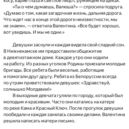
косу, карие глаза и светлое лицо с румянцем на щеках.
«Ты о чем думаешь, Валюша?» — спросила подруга.
«Думаю о том, какая загадочная жизнь, дальняя дорога.
Что ждет нас в конце этой дороги неизвестности, мы
не знаем», — ответила Валентина. «Все будет хорошо,
вот увидишь. И мы не одни.»
Девушки заснули и каждая видела свой сладкий сон.
В Нижнекамске им предоставили общежитие
в девятиэтажном доме. Каждое утро они ходили
на работу. Из разных уголков Родины приехали молодые
бригады. Все ребята были веселые, работящие
и помогали друг другу. Ребята из Белоруссии всегда
по утрам приветствовали девушек: «Здравствуй,
солнышко Молдавии!»
В выходные девчата гуляли по городу, который был
молодым и красивым. Часто они катались на катере
по реке Кама и Красный Ключ. После прогулок девушки
пообедали и каждая занялась своими делами. Валентина
решила написать матери письмо.