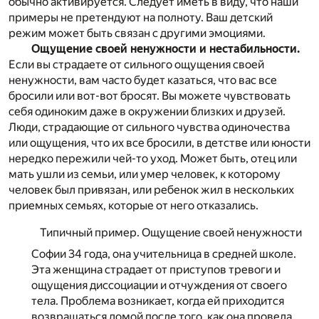
обычно активируется. Следует иметь в виду, что наши
примеры не претендуют на полноту. Ваш детский
режим может быть связан с другими эмоциями.
Ощущение своей ненужности и нестабильности.
Если вы страдаете от сильного ощущения своей
ненужности, вам часто будет казаться, что вас все
бросили или вот-вот бросят. Вы можете чувствовать
себя одиноким даже в окружении близких и друзей.
Люди, страдающие от сильного чувства одиночества
или ощущения, что их все бросили, в детстве или юности
нередко пережили чей-то уход. Может быть, отец или
мать ушли из семьи, или умер человек, к которому
человек был привязан, или ребенок жил в нескольких
приемных семьях, которые от него отказались.
Типичный пример. Ощущение своей ненужности
Софии 34 года, она учительница в средней школе.
Эта женщина страдает от приступов тревоги и
ощущения диссоциации и отчуждения от своего
тела. Проблема возникает, когда ей приходится
возвращаться домой после того, как она провела