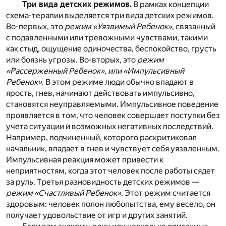
Три вида детских режимов.
В рамках концепции
схема-терапии выделяется три вида детских режимов.
Во-первых, это
режим «Уязвимый Ребенок»
, связанный
с подавленными или тревожными чувствами, такими
как стыд, ощущение одиночества, беспокойство, грусть
или боязнь угрозы. Во-вторых, это
режим
«Рассерженный Ребенок», или «Импульсивный
Ребенок»
. В этом режиме люди обычно впадают в
ярость, гнев, начинают действовать импульсивно,
становятся неуправляемыми. Импульсивное поведение
проявляется в том, что человек совершает поступки без
учета ситуации и возможных негативных последствий.
Например, подчиненный, которого раскритиковал
начальник, впадает в гнев и чувствует себя уязвленным.
Импульсивная реакция может привести к
неприятностям, когда этот человек после работы сядет
за руль. Третья разновидность детских режимов —
режим «Счастливый Ребенок».
Этот режим считается
здоровым: человек полон любопытства, ему весело, он
получает удовольствие от игр и других занятий.