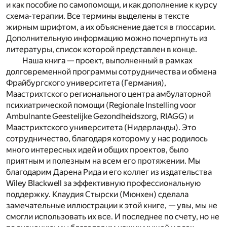
и как пособие по самопомощи, и как дополнение к курсу
схема-терапии. Все термины выделены в тексте
жирным шрифтом, а их объяснение дается в глоссарии.
Дополнительную информацию можно почерпнуть из
литературы, список которой представлен в конце.
Наша книга — проект, выполненный в рамках
долговременной программы сотрудничества и обмена
Фрайбургского университета (Германия),
Маастрихтского регионального центра амбулаторной
психиатрической помощи (Regionale Instelling voor
Ambulnante Geestelijke Gezondheidszorg, RIAGG) и
Маастрихтского университета (Нидерланды). Это
сотрудничество, благодаря которому у нас родилось
много интересных идей и общих проектов, было
приятным и полезным на всем его протяжении. Мы
благодарим Дарена Рида и его коллег из издательства
Wiley Blackwell за эффективную профессиональную
поддержку. Клаудия Стырски (Мюнхен) сделала
замечательные иллюстрации к этой книге, — увы, мы не
смогли использовать их все. И последнее по счету, но не