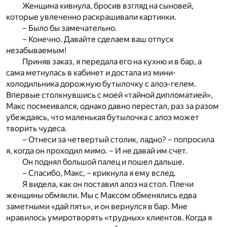
Женщина кивнула, бросив взгляд на сыновей,
которые увлеченно раскрашивали картинки.
– Было бы замечательно.
– Конечно. Давайте сделаем ваш отпуск
незабываемым!
Приняв заказ, я передала его на кухню и в бар, а
сама метнулась в кабинет и достала из мини-
холодильника дорожную бутылочку с алоэ-гелем.
Впервые столкнувшись с моей «тайной дипломатией»,
Макс посмеивался, однако давно перестал, раз за разом
убеждаясь, что маленькая бутылочка с алоэ может
творить чудеса.
– Отнеси за четвертый столик, ладно? – попросила
я, когда он проходил мимо. – И не давай им счет.
Он поднял большой палец и пошел дальше.
– Спасибо, Макс, – крикнула я ему вслед.
Я видела, как он поставил алоэ на стол. Плечи
женщины обмякли. Мы с Максом обменялись едва
заметными «дай пять», и он вернулся в бар. Мне
нравилось умиротворять «трудных» клиентов. Когда я