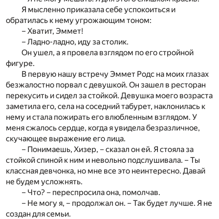
Я мысленно приказала себе успокоиться и
обратилась к нему угрожающим тоном:
– Хватит, Эммет!
– Ладно-ладно, иду за столик.
Он ушел, а я провела взглядом по его стройной
фигуре.
В первую нашу встречу Эммет Родс на моих глазах
безжалостно порвал с девушкой. Он зашел в ресторан
перекусить и сидел за стойкой. Девушка моего возраста
заметила его, села на соседний табурет, наклонилась к
нему и стала пожирать его влюбленным взглядом. У
меня сжалось сердце, когда я увидела безразличное,
скучающее выражение его лица.
– Понимаешь, Хизер, – сказал он ей. Я стояла за
стойкой спиной к ним и невольно подслушивала. – Ты
классная девчонка, но мне все это неинтересно. Давай
не будем усложнять.
– Что? – переспросила она, помолчав.
– Не могу я, – продолжал он. – Так будет лучше. Я не
создан для семьи.