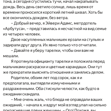
тона, а сегодня сгустились тучи, начал накрапывать
дождь. Весь день светило солнце, лишь время от
времени проносился короткий летний шквал. Хоть бы
все окончилось дождем, без ветра.
– Добрый вечер, я Эйвери Адамс, метрдотель
«Арбутуса», – представилась я несчастной на вид семье
из четырех человек.
Двое насупленных мальчишек ерзали на стульях и
задирали друг друга. Их явно только что отчитали.
– Давайте я уберу тарелки, чтобы они вам не
мешали.
Я протянула официанту тарелки и положила перед
мальчиками раскраски и цветные карандаши. Они тут
же прекратили выяснять отношения и занялись делом.
Родители, обоим лет под сорок, как я и
предполагала, выглядели измученными и
раздраженными. Оба стиснули челюсти, как будто в
ожидании скандала.
– Мне очень жаль, что блюда не оправдали ваших
ожиданий, – начала я, и вдруг мой взгляд упал на сильно
покрасневшие плечи женщины. – Ого! Похоже, вы