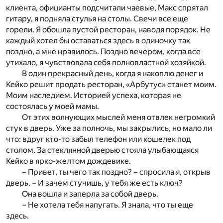
клиента, официанты подсчитали чаевые, Макс спрятал
гитару, я подняла стулья на столы. Свечи все еще
горели. Я обошла пустой ресторан, наводя порядок. Не
каждый хотел бы оставаться здесь в одиночку так
поздно, а мне нравилось. Поздно вечером, когда все
утихало, я чувствовала себя полновластной хозяйкой.
В один прекрасный день, когда я накоплю денег и
Кейко решит продать ресторан, «Арбутус» станет моим.
Моим наследием. Историей успеха, которая не
состоялась у моей мамы.
От этих волнующих мыслей меня отвлек негромкий
стук в дверь. Уже за полночь, мы закрылись, но мало ли
что: вдруг кто-то забыл телефон или кошелек под
столом. За стеклянной дверью стояла улыбающаяся
Кейко в ярко-желтом дождевике.
– Привет, ты чего так поздно? – спросила я, открыв
дверь. – И зачем стучишь, у тебя же есть ключ?
Она вошла и заперла за собой дверь.
– Не хотела тебя напугать. Я знала, что ты еще
здесь.