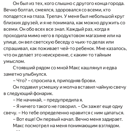
Он был из тех, кого слышно с другого конца города.
Вечно болтал, смеялся, здоровался со всеми, кто
попадется на глаза. Трепач. У меня был небольшой круг
близких друзей, и я не понимала, как можно дружить со
всеми. Он обо всех все знал. Каждый раз, когда я
проходила мимо него в продуктовом магазине или на
улице, он вел светскую беседу о чьих-то делах или
спрашивал, как поживает чей-то ребенок. Мне казалось,
что он делает это неискренне, с каким-то тайным
умыслом.
Стоявший рядом со мной Макс кашлянул и едва
заметно улыбнулся.
– Что? – спросила я, приподняв брови.
Он подавил усмешку и молча вставил чайную свечу
в следующий фонарик.
– Не начинай, – предупредила я.
– Я ничего такого не говорил. – Он зажег еще одну
свечу. – Но тебе определенно нравится с ним цапаться.
– Вот еще! Он первый начал. Вечно меня задирает.
Макс посмотрел на меня понимающим взглядом.