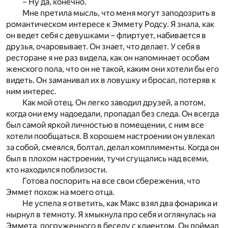
– Ну да, конечно.
Мне претила мысль, что меня могут заподозрить в
романтическом интересе к Эммету Родсу. Я знала, как
он ведет себя с девушками – флиртует, набивается в
друзья, очаровывает. Он знает, что делает. У себя в
ресторане я не раз видела, как он напоминает особам
женского пола, что он не такой, каким они хотели бы его
видеть. Он заманивал их в ловушку и бросал, потеряв к
ним интерес.
Как мой отец. Он легко заводил друзей, а потом,
когда они ему надоедали, пропадал без следа. Он всегда
был самой яркой личностью в помещении, с ним все
хотели пообщаться. В хорошем настроении он увлекал
за собой, смеялся, болтал, делал комплименты. Когда он
был в плохом настроении, тучи сгущались над всеми,
кто находился поблизости.
Готова поспорить на все свои сбережения, что
Эммет похож на моего отца.
Не успела я ответить, как Макс взял два фонарика и
нырнул в темноту. Я хмыкнула про себя и оглянулась на
Эммета, погруженного в беседу с клиентом. Он поймал