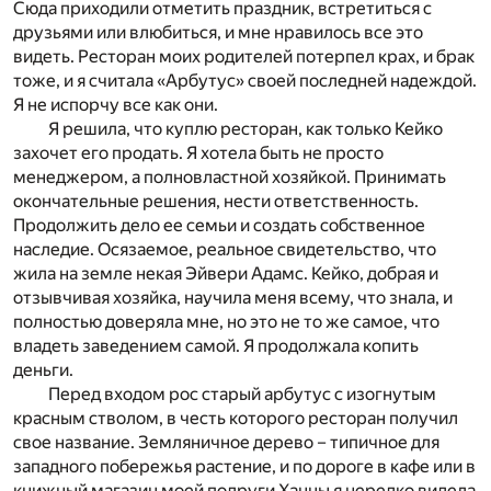
Сюда приходили отметить праздник, встретиться с
друзьями или влюбиться, и мне нравилось все это
видеть. Ресторан моих родителей потерпел крах, и брак
тоже, и я считала «Арбутус» своей последней надеждой.
Я не испорчу все как они.
Я решила, что куплю ресторан, как только Кейко
захочет его продать. Я хотела быть не просто
менеджером, а полновластной хозяйкой. Принимать
окончательные решения, нести ответственность.
Продолжить дело ее семьи и создать собственное
наследие. Осязаемое, реальное свидетельство, что
жила на земле некая Эйвери Адамс. Кейко, добрая и
отзывчивая хозяйка, научила меня всему, что знала, и
полностью доверяла мне, но это не то же самое, что
владеть заведением самой. Я продолжала копить
деньги.
Перед входом рос старый арбутус с изогнутым
красным стволом, в честь которого ресторан получил
свое название. Земляничное дерево – типичное для
западного побережья растение, и по дороге в кафе или в
книжный магазин моей подруги Ханны я нередко видела