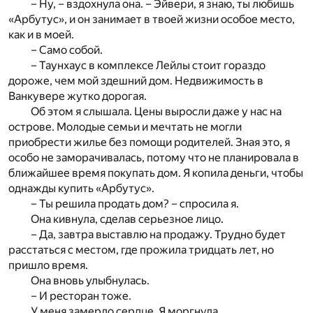
– Ну, – вздохнула она. – Эйвери, я знаю, ты любишь
«Арбутус», и он занимает в твоей жизни особое место,
как и в моей.
– Само собой.
– Таунхаус в комплексе Лейлы стоит гораздо
дороже, чем мой здешний дом. Недвижимость в
Ванкувере жутко дорогая.
Об этом я слышала. Цены выросли даже у нас на
острове. Молодые семьи и мечтать не могли
приобрести жилье без помощи родителей. Зная это, я
особо не заморачивалась, потому что не планировала в
ближайшее время покупать дом. Я копила деньги, чтобы
однажды купить «Арбутус».
– Ты решила продать дом? – спросила я.
Она кивнула, сделав серьезное лицо.
– Да, завтра выставлю на продажу. Трудно будет
расстаться с местом, где прожила тридцать лет, но
пришло время.
Она вновь улыбнулась.
– И ресторан тоже.
У меня замерло сердце. Я моргнула.