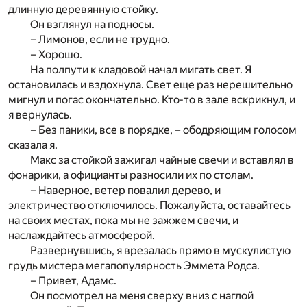
длинную деревянную стойку.
Он взглянул на подносы.
– Лимонов, если не трудно.
– Хорошо.
На полпути к кладовой начал мигать свет. Я
остановилась и вздохнула. Свет еще раз нерешительно
мигнул и погас окончательно. Кто-то в зале вскрикнул, и
я вернулась.
– Без паники, все в порядке, – ободряющим голосом
сказала я.
Макс за стойкой зажигал чайные свечи и вставлял в
фонарики, а официанты разносили их по столам.
– Наверное, ветер повалил дерево, и
электричество отключилось. Пожалуйста, оставайтесь
на своих местах, пока мы не зажжем свечи, и
наслаждайтесь атмосферой.
Развернувшись, я врезалась прямо в мускулистую
грудь мистера мегапопулярность Эммета Родса.
– Привет, Адамс.
Он посмотрел на меня сверху вниз с наглой