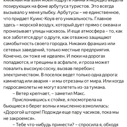
позирующих на фоне арбутуса туристов. Это всегда
вызывало у меня улыбку. Арбутусы – не единственное,
что придает Куинс-Коув его уникальность. Главное
здесь – морской воздух, который дует прямо с океана и
пронизывает улицы насквозь. И еще атмосфера – то, как
все заботятся друг о друге, как отважно защищают
самобытность своего городка. Никаких франшиз или
сетевых заведений, только местные предприятия.
Конечно, он тоже не идеален. И люки на дорогах
попадаются, и трещины в асфальте, и гроза может
повалить высокую сосну, вызвав перебои с
электричеством. В поселок ведет только одна дорога:
камнепад или авария – и мы отрезаны от мира. Или когда
гидросамолеты не могут взлететь из-за тумана.
– Ветер крепчает, – заметил Макс.
Прислонившись к стойке, я посмотрела на
бьющиеся о берег волны и мысленно взмолилась:
«Дорогой шторм! Подожди еще пару часиков, пока мы
не закроемся».
– Тебе что-нибудь принести? – спросила я, обходя