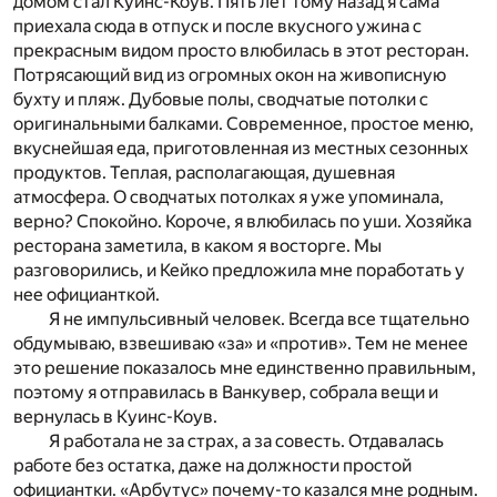
домом стал Куинс-Коув. Пять лет тому назад я сама
приехала сюда в отпуск и после вкусного ужина с
прекрасным видом просто влюбилась в этот ресторан.
Потрясающий вид из огромных окон на живописную
бухту и пляж. Дубовые полы, сводчатые потолки с
оригинальными балками. Современное, простое меню,
вкуснейшая еда, приготовленная из местных сезонных
продуктов. Теплая, располагающая, душевная
атмосфера. О сводчатых потолках я уже упоминала,
верно? Спокойно. Короче, я влюбилась по уши. Хозяйка
ресторана заметила, в каком я восторге. Мы
разговорились, и Кейко предложила мне поработать у
нее официанткой.
Я не импульсивный человек. Всегда все тщательно
обдумываю, взвешиваю «за» и «против». Тем не менее
это решение показалось мне единственно правильным,
поэтому я отправилась в Ванкувер, собрала вещи и
вернулась в Куинс-Коув.
Я работала не за страх, а за совесть. Отдавалась
работе без остатка, даже на должности простой
официантки. «Арбутус» почему-то казался мне родным.