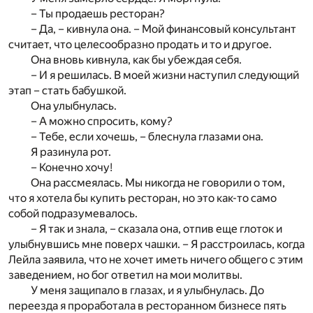
– Ты продаешь ресторан?
– Да, – кивнула она. – Мой финансовый консультант
считает, что целесообразно продать и то и другое.
Она вновь кивнула, как бы убеждая себя.
– И я решилась. В моей жизни наступил следующий
этап – стать бабушкой.
Она улыбнулась.
– А можно спросить, кому?
– Тебе, если хочешь, – блеснула глазами она.
Я разинула рот.
– Конечно хочу!
Она рассмеялась. Мы никогда не говорили о том,
что я хотела бы купить ресторан, но это как-то само
собой подразумевалось.
– Я так и знала, – сказала она, отпив еще глоток и
улыбнувшись мне поверх чашки. – Я расстроилась, когда
Лейла заявила, что не хочет иметь ничего общего с этим
заведением, но бог ответил на мои молитвы.
У меня защипало в глазах, и я улыбнулась. До
переезда я проработала в ресторанном бизнесе пять