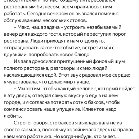
ресторанным бизнесом, всем нравилось с ним
работать. Сегодня вечером он вызвался помочь с
обслуживанием нескольких столов.
– Макс, наша задача – устроить незабываемый
вечер для каждого гостя, который переступил порог
ресторана. Люди приходят к нам отдохнуть,
отпраздновать какое-то событие, встретиться с
друзьями, попробовать новое блюдо.
Из зала доносился приглушенный фоновый шум
полного ресторана, разговоры и смех людей,
наслаждающихся едой. Этот звук радовал мое сердце:
я чувствовала, что делаю мир лучше.
– Мы хотим, чтобы каждый человек, который войдет
в эту дверь, отведал самую вкусную еду в нашем
городе, и я согласна потерять сотню баксов, чтобы
компенсировать наше упущение. Клиентов надо
любить.
Строго говоря, сто баксов я выкладывала не из
своего кармана, поскольку хозяйничала здесь на правах
наемного работника. Но когда-нибудь, кто знает…