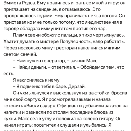
Эммета Родса. Ему нравилось играть со мной в игру: он
приглашает на свидание, я отказываюсь. Это
продолжалось годами. Ему нравилась не я, а погоня. Он
приставал ко мне только потому, что я единственная в
городе обладала иммунитетом против его чар.
Пламя свечи обожгло пальцы, я тихо чертыхнулась.
Хватит думать о мистере Популярность, надо работать.
Через несколько минут ресторан наполнился мягким
светом свечей.
– Нам нужен генератор, – заявил Макс.
– Найди деньги, – ответила я. – Обойдемся тем, что
есть.
Я наклонилась к нему.
– Я подменю тебя в баре. Дерзай.
Он ухмыльнулся и выскользнул из-за стойки, бросив
мне свой фартук. Я просмотрела заказы и начала
готовить «Виски сауэр». Официанты добавили заказов на
напитки и разнесли по столам последние блюда из
кухни. Макс сел в углу и положил на колено гитару. Он
начал играть; посетители слушали и улыбались. Я