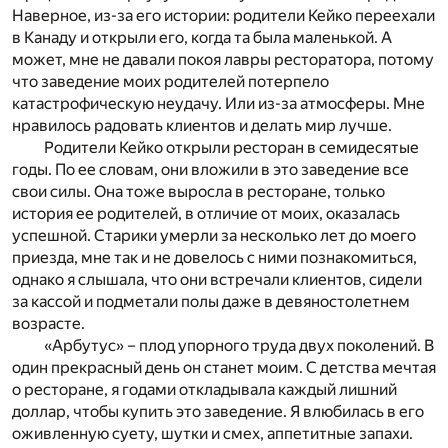
Наверное, из-за его истории: родители Кейко переехали
в Канаду и открыли его, когда та была маленькой. А
может, мне не давали покоя лавры ресторатора, потому
что заведение моих родителей потерпело
катастрофическую неудачу. Или из-за атмосферы. Мне
нравилось радовать клиентов и делать мир лучше.
Родители Кейко открыли ресторан в семидесятые
годы. По ее словам, они вложили в это заведение все
свои силы. Она тоже выросла в ресторане, только
история ее родителей, в отличие от моих, оказалась
успешной. Старики умерли за несколько лет до моего
приезда, мне так и не довелось с ними познакомиться,
однако я слышала, что они встречали клиентов, сидели
за кассой и подметали полы даже в девяностолетнем
возрасте.
«Арбутус» – плод упорного труда двух поколений. В
один прекрасный день он станет моим. С детства мечтая
о ресторане, я годами откладывала каждый лишний
доллар, чтобы купить это заведение. Я влюбилась в его
оживленную суету, шутки и смех, аппетитные запахи.