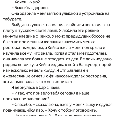
– Хочешь чаю?
– Было бы здорово.
Она одарила меня мягкой улыбкой и устроилась на
табурете.
Выйдя на кухню, я наполнила чайник и поставила на
плиту в тусклом свете ламп. Я любила эти редкие
минуты наедине с Кейко. У моих предыдущих боссов не
было ни времени, ни желания знакомить меня с
ресторанным делом, а Кейко взяла меня под крыло и
научила всему, что знала. Когда я стала метрдотелем,
она начала все больше отходить от дел. Ее дочь недавно
родила девочку, и Кейко ездила к ней в Ванкувер, порой
на несколько недель кряду. Я отправляла ей
ежемесячные отчеты о финансовых делах ресторана,
хотя сомневалась, что она их читает.
Я вернулась в бар с чаем.
– Итак, что привело тебя сегодня в наше
прекрасное заведение?
– Спасибо, – сказала она, взяв у меня чашку и сдувая
поднимающийся пар. – Хочу с тобой поговорить.
– Что-то случилось? – Я нахмурилась и села на