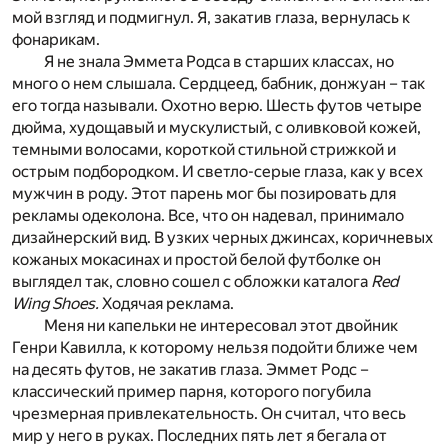
мой взгляд и подмигнул. Я, закатив глаза, вернулась к
фонарикам.
Я не знала Эммета Родса в старших классах, но
много о нем слышала. Сердцеед, бабник, донжуан – так
его тогда называли. Охотно верю. Шесть футов четыре
дюйма, худощавый и мускулистый, с оливковой кожей,
темными волосами, короткой стильной стрижкой и
острым подбородком. И светло-серые глаза, как у всех
мужчин в роду. Этот парень мог бы позировать для
рекламы одеколона. Все, что он надевал, принимало
дизайнерский вид. В узких черных джинсах, коричневых
кожаных мокасинах и простой белой футболке он
выглядел так, словно сошел с обложки каталога
Red
Wing Shoes.
Ходячая реклама.
Меня ни капельки не интересовал этот двойник
Генри Кавилла, к которому нельзя подойти ближе чем
на десять футов, не закатив глаза. Эммет Родс –
классический пример парня, которого погубила
чрезмерная привлекательность. Он считал, что весь
мир у него в руках. Последних пять лет я бегала от