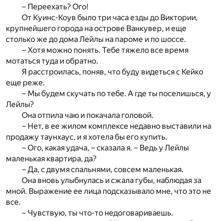
– Переехать? Ого!
От Куинс-Коув было три часа езды до Виктории,
крупнейшего города на острове Ванкувер, и еще
столько же до дома Лейлы на пароме и по шоссе.
– Хотя можно понять. Тебе тяжело все время
мотаться туда и обратно.
Я расстроилась, поняв, что буду видеться с Кейко
еще реже.
– Мы будем скучать по тебе. А где ты поселишься, у
Лейлы?
Она отпила чаю и покачала головой.
– Нет, в ее жилом комплексе недавно выставили на
продажу таунхаус, и я хотела бы его купить.
– Ого, какая удача, – сказала я. – Ведь у Лейлы
маленькая квартира, да?
– Да, с двумя спальнями, совсем маленькая.
Она вновь улыбнулась и сжала губы, наблюдая за
мной. Выражение ее лица подсказывало мне, что это не
все.
– Чувствую, ты что-то недоговариваешь.