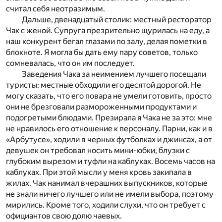
считал себя неотразимым.
Дальше, двенадцатый столик: местный ресторатор
Чак с женой. Супруга презрительно щурилась на еду, а
наш конкурент бегал глазами по залу, делая пометки в
блокноте. Я могла бы дать ему пару советов, только
сомневалась, что он им последует.
Заведения Чака за неимением лучшего посещали
туристы: местные обходили его десятой дорогой. Не
могу сказать, что его повара не умели готовить, просто
они не брезговали размороженными продуктами и
подогретыми блюдами. Презирала я Чака не за это: мне
не нравилось его отношение к персоналу. Парни, как и в
«Арбутусе», ходили в черных футболках и джинсах, а от
девушек он требовал носить мини-юбки, блузки с
глубоким вырезом и туфли на каблуках. Восемь часов на
каблуках. При этой мысли у меня кровь закипала в
жилах. Чак нанимал вчерашних выпускников, которые
не знали ничего лучшего или не имели выбора, поэтому
мирились. Кроме того, ходили слухи, что он требует с
официантов свою долю чаевых.