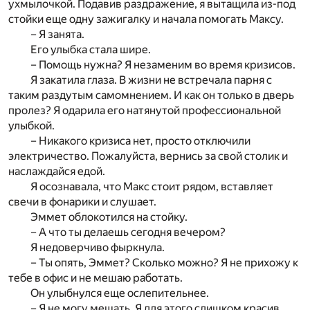
ухмылочкой. Подавив раздражение, я вытащила из-под
стойки еще одну зажигалку и начала помогать Максу.
– Я занята.
Его улыбка стала шире.
– Помощь нужна? Я незаменим во время кризисов.
Я закатила глаза. В жизни не встречала парня с
таким раздутым самомнением. И как он только в дверь
пролез? Я одарила его натянутой профессиональной
улыбкой.
– Никакого кризиса нет, просто отключили
электричество. Пожалуйста, вернись за свой столик и
наслаждайся едой.
Я осознавала, что Макс стоит рядом, вставляет
свечи в фонарики и слушает.
Эммет облокотился на стойку.
– А что ты делаешь сегодня вечером?
Я недоверчиво фыркнула.
– Ты опять, Эммет? Сколько можно? Я не прихожу к
тебе в офис и не мешаю работать.
Он улыбнулся еще ослепительнее.
– Я не могу мешать. Я для этого слишком красив.