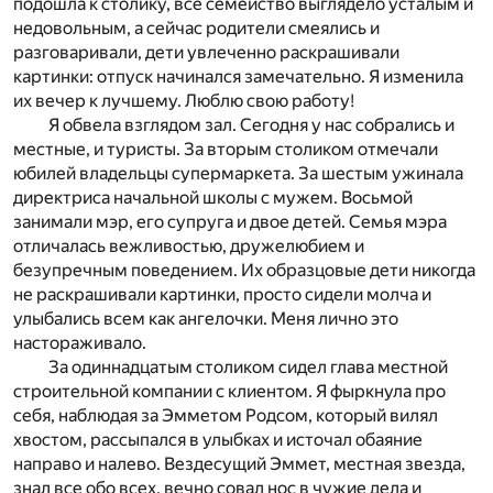
подошла к столику, все семейство выглядело усталым и
недовольным, а сейчас родители смеялись и
разговаривали, дети увлеченно раскрашивали
картинки: отпуск начинался замечательно. Я изменила
их вечер к лучшему. Люблю свою работу!
Я обвела взглядом зал. Сегодня у нас собрались и
местные, и туристы. За вторым столиком отмечали
юбилей владельцы супермаркета. За шестым ужинала
директриса начальной школы с мужем. Восьмой
занимали мэр, его супруга и двое детей. Семья мэра
отличалась вежливостью, дружелюбием и
безупречным поведением. Их образцовые дети никогда
не раскрашивали картинки, просто сидели молча и
улыбались всем как ангелочки. Меня лично это
настораживало.
За одиннадцатым столиком сидел глава местной
строительной компании с клиентом. Я фыркнула про
себя, наблюдая за Эмметом Родсом, который вилял
хвостом, рассыпался в улыбках и источал обаяние
направо и налево. Вездесущий Эммет, местная звезда,
знал все обо всех, вечно совал нос в чужие дела и