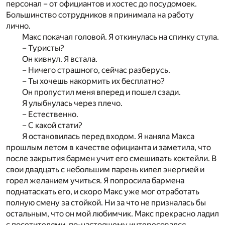
персонал – от официантов и хостес до посудомоек.
Большинство сотрудников я принимала на работу
лично.
Макс покачал головой. Я откинулась на спинку стула.
– Туристы?
Он кивнул. Я встала.
– Ничего страшного, сейчас разберусь.
– Ты хочешь накормить их бесплатно?
Он пропустил меня вперед и пошел сзади.
Я улыбнулась через плечо.
– Естественно.
– С какой стати?
Я остановилась перед входом. Я наняла Макса
прошлым летом в качестве официанта и заметила, что
после закрытия бармен учит его смешивать коктейли. В
свои двадцать с небольшим парень кипел энергией и
горел желанием учиться. Я попросила бармена
поднатаскать его, и скоро Макс уже мог отработать
полную смену за стойкой. Ни за что не призналась бы
остальным, что он мой любимчик. Макс прекрасно ладил
с посетителями, по-настоящему интересовался