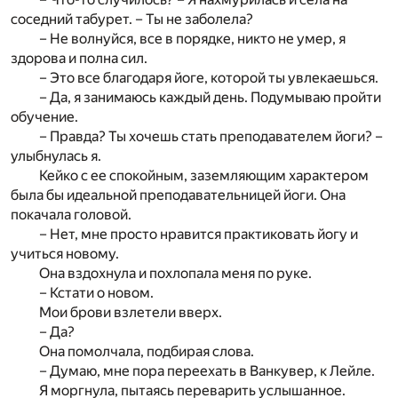
соседний табурет. – Ты не заболела?
– Не волнуйся, все в порядке, никто не умер, я
здорова и полна сил.
– Это все благодаря йоге, которой ты увлекаешься.
– Да, я занимаюсь каждый день. Подумываю пройти
обучение.
– Правда? Ты хочешь стать преподавателем йоги? –
улыбнулась я.
Кейко с ее спокойным, заземляющим характером
была бы идеальной преподавательницей йоги. Она
покачала головой.
– Нет, мне просто нравится практиковать йогу и
учиться новому.
Она вздохнула и похлопала меня по руке.
– Кстати о новом.
Мои брови взлетели вверх.
– Да?
Она помолчала, подбирая слова.
– Думаю, мне пора переехать в Ванкувер, к Лейле.
Я моргнула, пытаясь переварить услышанное.