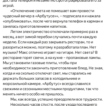
достала телефон и незаметно сфотографировала его за
игрой.
«Отключение света не помешает вам провести
чудесный вечер в «Арбутусе»», – подписала я и нажала
«опубликовать», после чего вернула телефон в карман и
занялась приготовлением напитков.
Летом электричество отключали примерно раз в
месяц, а вот зимой перебои случались почти каждую
неделю. Если каждый раз закрывать ресторан, то и
разориться можно, поэтому я разработала план. Нет
музыки? Макс отлично играет на гитаре. Нет света? В
ресторане горят свечи, а на кухне – пропановые лампы.
Мы установили газовые плиты, чтобы при
необходимости закончить приготовление блюд. Не зная,
когда и на сколько отключат свет, мы старались не
держать больших запасов в холодильнике и
морозильной камере. «Арбутус» всегда славился
свежими и сезонными местными продуктами, так что
менять ничего особо не пришлось.
Мы, как всегда, успешно преодолели все трудности.
Несколько часов спустя, после ухода последнего