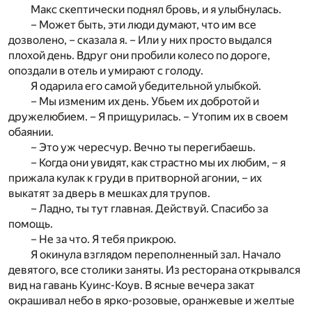
Макс скептически поднял бровь, и я улыбнулась.
– Может быть, эти люди думают, что им все
дозволено, – сказала я. – Или у них просто выдался
плохой день. Вдруг они пробили колесо по дороге,
опоздали в отель и умирают с голоду.
Я одарила его самой убедительной улыбкой.
– Мы изменим их день. Убьем их добротой и
дружелюбием. – Я прищурилась. – Утопим их в своем
обаянии.
– Это уж чересчур. Вечно ты перегибаешь.
– Когда они увидят, как страстно мы их любим, – я
прижала кулак к груди в притворной агонии, – их
выкатят за дверь в мешках для трупов.
– Ладно, ты тут главная. Действуй. Спасибо за
помощь.
– Не за что. Я тебя прикрою.
Я окинула взглядом переполненный зал. Начало
девятого, все столики заняты. Из ресторана открывался
вид на гавань Куинс-Коув. В ясные вечера закат
окрашивал небо в ярко-розовые, оранжевые и желтые