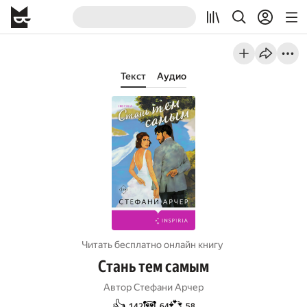
Текст
Аудио
Читать бесплатно онлайн книгу
Стань тем самым
Автор
Стефани Арчер
👍
🐼
💞
142
64
58