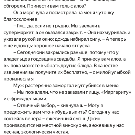
обгорели. Принести вам гель с алоэ?
Она моргнула и посмотрела на меня чуточку
благосклоннее.
– Гм… да, если не трудно. Мы заехали в
супермаркет, а он оказался закрыт. – Она нахмурилась и
указала рукой за окно: дождь набирал силу. – А теперь
еще и дождь: хорошее начало отпуска.
– Сегодня они закрылись раньше, потому что у
владельцев годовщина свадьбы. Я принесу вам алоэ, а
вы пока можете выбрать другие блюда. В качестве
извинения вы получите их бесплатно, – с милой улыбкой
произнесла я.
Муж растерянно заморгал и углубился в меню.
– Мы пожалели, что не заказали пиццу. «Маргариту»
и с фрикадельками.
– Отличный выбор, – кивнула я. – Могу я
предложить вам что-нибудь выпить? Сегодня у нас
коктейль вечера – ежевичный смэш. Джин
производится на местной винокурне, а ежевика у нас
лесная, экологически чистая.