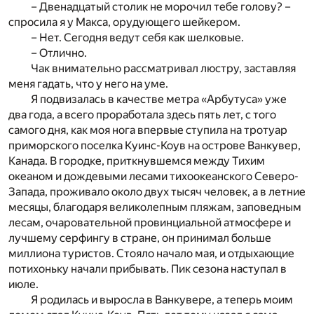
– Двенадцатый столик не морочил тебе голову? –
спросила я у Макса, орудующего шейкером.
– Нет. Сегодня ведут себя как шелковые.
– Отлично.
Чак внимательно рассматривал люстру, заставляя
меня гадать, что у него на уме.
Я подвизалась в качестве метра «Арбутуса» уже
два года, а всего проработала здесь пять лет, с того
самого дня, как моя нога впервые ступила на тротуар
приморского поселка Куинс-Коув на острове Ванкувер,
Канада. В городке, приткнувшемся между Тихим
океаном и дождевыми лесами тихоокеанского Северо-
Запада, проживало около двух тысяч человек, а в летние
месяцы, благодаря великолепным пляжам, заповедным
лесам, очаровательной провинциальной атмосфере и
лучшему серфингу в стране, он принимал больше
миллиона туристов. Стояло начало мая, и отдыхающие
потихоньку начали прибывать. Пик сезона наступал в
июле.
Я родилась и выросла в Ванкувере, а теперь моим