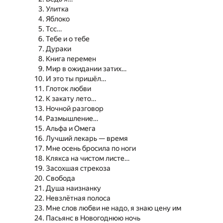
Улитка
Яблоко
Тсс…
Тебе и о тебе
Дураки
Книга перемен
Мир в ожидании затих…
И это ты пришёл…
Глоток любви
К закату лето…
Ночной разговор
Размышление…
Альфа и Омега
Лучший лекарь — время
Мне осень бросила по ноги
Клякса на чистом листе…
Засохшая стрекоза
Свобода
Душа наизнанку
Невзлётная полоса
Мне слов любви не надо, я знаю цену им
Пасьянс в Новогоднюю ночь