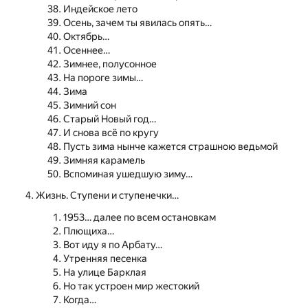
Индейское лето
Осень, зачем ты явилась опять…
Октябрь…
Осеннее…
Зимнее, полусонное
На пороге зимы…
Зима
Зимний сон
Старый Новый год…
И снова всё по кругу
Пусть зима нынче кажется страшною ведьмой
Зимняя карамель
Вспоминая ушедшую зиму…
Жизнь. Ступени и ступенечки…
1953… далее по всем остановкам
Плющиха…
Вот иду я по Арбату…
Утренняя песенка
На улице Барклая
Но так устроен мир жестокий
Когда…