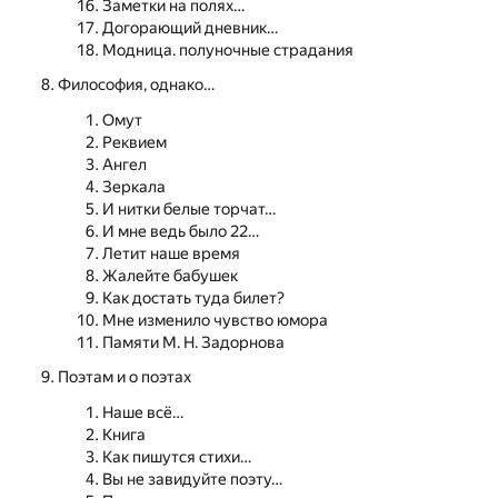
Заметки на полях…
Догорающий дневник…
Модница. полуночные страдания
Философия, однако…
Омут
Реквием
Ангел
Зеркала
И нитки белые торчат…
И мне ведь было 22…
Летит наше время
Жалейте бабушек
Как достать туда билет?
Мне изменило чувство юмора
Памяти М. Н. Задорнова
Поэтам и о поэтах
Наше всё…
Книга
Как пишутся стихи…
Вы не завидуйте поэту…