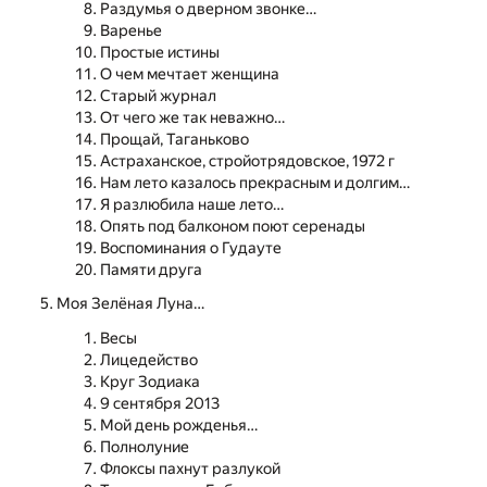
Раздумья о дверном звонке…
Варенье
Простые истины
О чем мечтает женщина
Старый журнал
От чего же так неважно…
Прощай, Таганьково
Астраханское, стройотрядовское, 1972 г
Нам лето казалось прекрасным и долгим…
Я разлюбила наше лето…
Опять под балконом поют серенады
Воспоминания о Гудауте
Памяти друга
Моя Зелёная Луна…
Весы
Лицедейство
Круг Зодиака
9 сентября 2013
Мой день рожденья…
Полнолуние
Флоксы пахнут разлукой