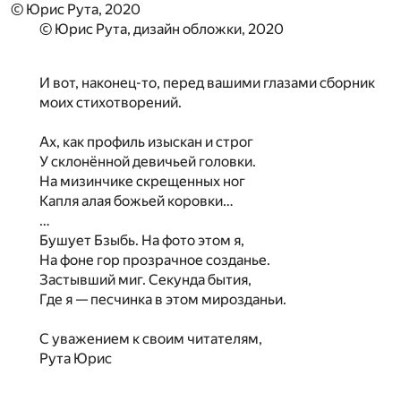
© Юрис Рута, 2020
© Юрис Рута, дизайн обложки, 2020
И вот, наконец-то, перед вашими глазами сборник
моих стихотворений.
⠀
Ах, как профиль изыскан и строг
У склонённой девичьей головки.
На мизинчике скрещенных ног
Капля алая божьей коровки…
…⠀
Бушует Бзыбь. На фото этом я,
На фоне гор прозрачное созданье.
Застывший миг. Секунда бытия,
Где я — песчинка в этом мирозданьи.
⠀
С уважением к своим читателям,
Рута Юрис