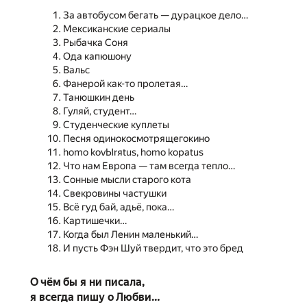
За автобусом бегать — дурацкое дело…
Мексиканские сериалы
Рыбачка Соня
Ода капюшону
Вальс
Фанерой как-то пролетая…
Танюшкин день
Гуляй, студент…
Студенческие куплеты
Песня одинокосмотрящегокино
homo kovЫrяtus, homo kopatus
Что нам Европа — там всегда тепло…
Сонные мысли старого кота
Свекровины частушки
Всё гуд бай, адьё, пока…
Картишечки…
Когда был Ленин маленький…
И пусть Фэн Шуй твердит, что это бред
О чём бы я ни писала,
я всегда пишу о Любви…