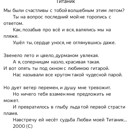
Титаник
Мы были счастливы с тобой волшебным этим летом?
Ты на вопрос последний мой не торопись с
ответом.
Как, позабыв про всё и вся, валялись мы на
пляже.
Ушёл ты, сердце унося, не оглянувшись даже.
Звенело лето и цвело, дурманом увлекая.
А я, соперницам назло, красивая такая.
И вот опять ты под окном с любимою гитарой.
Нас называли все кругом такой чудесной парой.
Но дует ветер перемен, и душу мне тревожит.
Но ничего тебя взамен мне предложить не
может.
И превратилось в глыбу льда той первой страсти
пламя.
Навстречу ей несёт судьба Любви моей Титаник…
2000 (С)