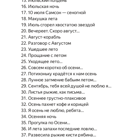
Июльский полдень
Июльская ночь
10 июля Самсон — сеногной
Макушка лета
Июль сгорел хвостатою звездой
Вечереет. Скоро август…
Август-корабль
Разговор с Августом
Ушедшее лето
Прощание с летом
Уходящее лето…
Совсем коротко об осени…
Потихоньку крадётся к нам осень
Лунное затмение бабьим летом…
Сентябрь, тебя всей душой не люблю я…
Листья рыжие, как письма…
Осеннее грустно-плаксивое
Осень пахнет кофе и корицей
Я осень не люблю, ребята…
Осенняя ночь
Прогулка по Осени…
И лета запахи последние ловлю…
Развесила рыжие кисти рябина…