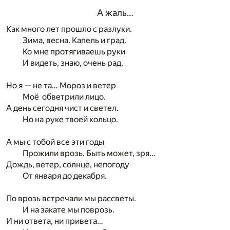
А жаль…
Как много лет прошло с разлуки.
Зима, весна. Капель и град.
Ко мне протягиваешь руки
И видеть, знаю, очень рад.
Но я — не та… Мороз и ветер
Моё обветрили лицо.
А день сегодня чист и светел.
Но на руке твоей кольцо.
А мы с тобой все эти годы
Прожили врозь. Быть может, зря…
Дождь, ветер, солнце, непогоду
От января до декабря.
По врозь встречали мы рассветы.
И на закате мы поврозь.
И ни ответа, ни привета…