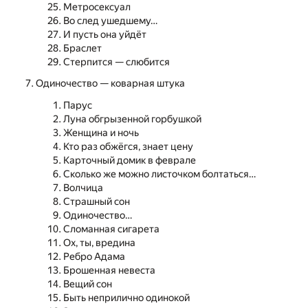
Метросексуал
Во след ушедшему…
И пусть она уйдёт
Браслет
Стерпится — слюбится
Одиночество — коварная штука
Парус
Луна обгрызенной горбушкой
Женщина и ночь
Кто раз обжёгся, знает цену
Карточный домик в феврале
Сколько же можно листочком болтаться…
Волчица
Страшный сон
Одиночество…
Сломанная сигарета
Ох, ты, вредина
Ребро Адама
Брошенная невеста
Вещий сон
Быть неприлично одинокой