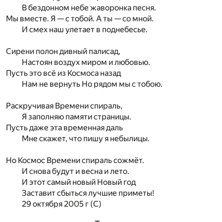
В бездонном небе жаворонка песня.
Мы вместе. Я — с тобой. А ты — со мной.
И смех наш улетает в поднебесье.
Сирени полон дивный палисад,
Настоян воздух миром и любовью.
Пусть это всё из Космоса назад
Нам не вернуть Но рядом мы с тобою.
Раскручивая Времени спираль,
Я заполняю памяти страницы.
Пусть даже эта временная даль
Мне скажет, что пишу я небылицы.
Но Космос Времени спираль сожмёт.
И снова будут и весна и лето.
И этот самый новый Новый год
Заставит сбыться лучшие приметы!
29 октября 2005 г (С)