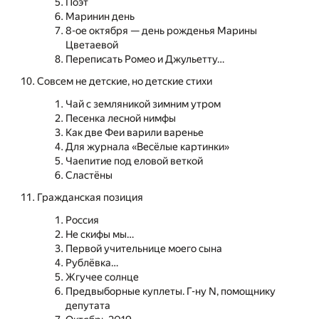
Поэт
Маринин день
8-ое октября — день рожденья Марины
Цветаевой
Переписать Ромео и Джульетту…
Совсем не детские, но детские стихи
Чай с земляникой зимним утром
Песенка лесной нимфы
Как две Феи варили варенье
Для журнала «Весёлые картинки»
Чаепитие под еловой веткой
Сластёны
Гражданская позиция
Россия
Не скифы мы…
Первой учительнице моего сына
Рублёвка…
Жгучее солнце
Предвыборные куплеты. Г-ну N, помощнику
депутата