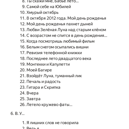
Ты скажи мне, Бабье лето…
Самой себе на Юбилей
Хмурый октябрь
8 октября 2012 года. Мой день рожденья
Мой день рожденья пахнет дыней
Любви Зелёная Луна над старым клёном
С возрастом не спится в день рождения…
Когда посмотришь любимый фильм
Белым снегом осыпались вишни
Ревизия телефонной книжки
Последнее лето двадцатого века
Монтекки и Капулетти
Моей Багире
Взойдёт Луна, туманный лик
Печаль и радость
Гитара и Скрипка
Вчера
Завтра
Летело кружево фаты…
В. У…
Я лишних слов не говорила
Ведь я…