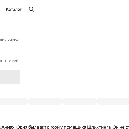
Каталог
айн книгу
устовский
х Аннах. Одна была актрисой у помещика Шлихтинга. Он не о