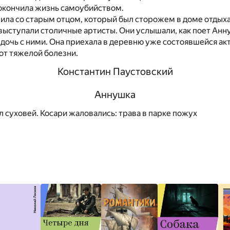
покончила жизнь самоубийством.
ила со старым отцом, который был сторожем в доме отдыха
выступали столичные артисты. Они услышали, как поет Анн
 дочь с ними. Она приехала в деревню уже состоявшейся акт
от тяжелой болезни.
Константин Паустовский
Аннушка
 суховей. Косари жаловались: трава в парке пожух