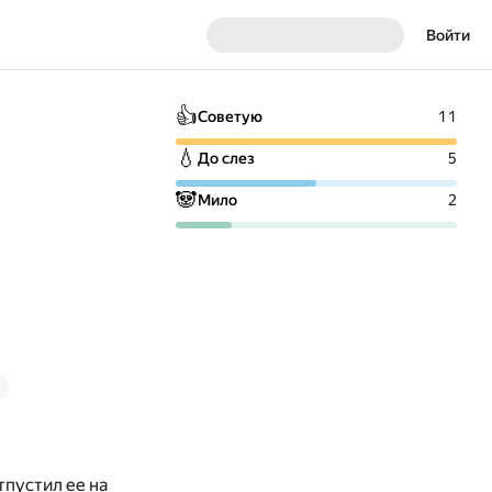
Войти
👍
Советую
11
💧
До слез
5
🐼
Мило
2
тпустил ее на