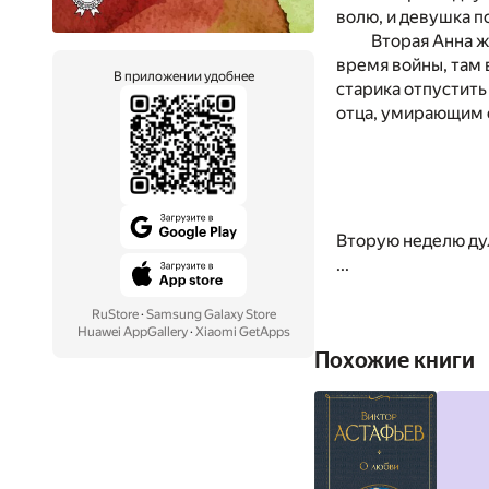
волю, и девушка 
Вторая Анна ж
время войны, там 
В приложении удобнее
старика отпустить
отца, умирающим 
Вторую неделю дул
...
RuStore
·
Samsung Galaxy Store
Huawei AppGallery
·
Xiaomi GetApps
Похожие книги