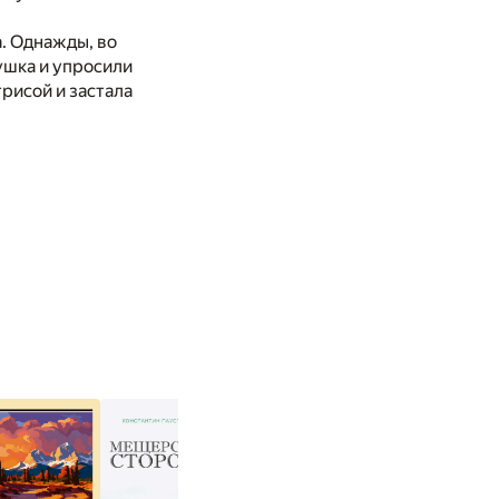
. Однажды, во
ушка и упросили
рисой и застала