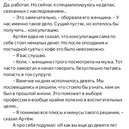
Да, работал. Но сейчас я специализируюсь на делах,
связанных с наследованием…
– Это замечательно, – оборвала его женщина. – У
нас именно такое дело. Сущий пустяк, но хотелось бы
получить… консультацию.
Артём едва не сказал, что консультация сама по
себе стоит немалых денег. Но после опоздания и
постыдной суеты с кофе это было невозможно.
– Я вас слушаю.
– Коля, – женщина строго посмотрела на мужа. Тот
часто заморгал и начал говорить, безуспешно пытаясь
попасть в тон супруге:
– Ванечке на днях исполнилось девять. Мы
посовещались и решили, что стоило бы узнать, кем он
был в прошлой жизни. Это поможет в выборе
профессии и вообще крайне полезно в воспитательных
целях…
– Я понимаю все плюсы и минусы такого решения, –
сказал Артём.
А про себя подумал: «И как вы еще до девяти лет