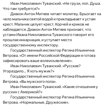
Иван Николаевич Туванский. «Не грузи, поп. Душа.
Что там требуется?»
Диакон Антон Митяев читает молитву. Брызгает на
чело мальчика святой водой и прикладывает к устам
крест. Мальчик целует крест. Корчей и криков не
наблюдается. Диакон Антон Митяев признает, что
устами Ивана Николаевича Туванского говорит его
прошлая инкарнация, и уступает место
государственному инспектору.
Государственный инспектор Регина Ильинична
Ветрова. «От имени Российской Федерации я готова
зафиксировать ваше волеизъявление».
Иван Николаевич Туванский. «Русские?
Угораздило… Я хоть мужик?»
Государственный инспектор Регина Ильинична
Ветрова. «Вы мужского пола».
Иван Николаевич Туванский. «Какие отношения у
русских с Америкой?»
Государственный инспектор Регина Ильинична
Ветрова. «Нормальные. Дружеские».