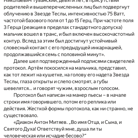
Николаевич Туванский, девяти лет, в присутствии
родителей и вышеперечисленных лиц был подвергнут
облучению в Звезде Теслы, интенсивностью 75 Ватт,
частотой базового поля от 1 до 15 Герц. При частоте поля
3 Герца (реакция в пределах стандартного допуска)
мальчик вошел в транс, и был включен высокочастотный
контур. Вслед за этим был достигнут устойчивый
словесный контакт с его предыдущей инкарнацией,
продолжавшийся семь с половиной минут».
Далее шел подтвержденный подписями свидетелей
протокол. Артём покосился на мальчика, представил,
как тот лежит на кушетке, на голову его надета Звезда
Теслы, глаза открыты и слепо смотрят, а губы
шевелятся… и говорят чужим, взрослым голосом.
Протокол был написан на манер пьесы – в начале
строки имя говорившего, потом его реплика или
действия. Жесткой формы протокола, как ни странно, не
существовало.
«Диакон Антон Митяев. „Во имя Отца, и Сына, и
Святого Духа! Ответствуй мне, душа ли ты
человеческая или исчадие бесово?“