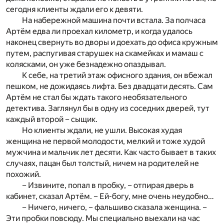
сегодня клиенты ждали его к девяти.
На набережной машина почти встала. За полчаса
Артём едва ли проехал километр, и когда удалось
наконец свернуть во дворы и доехать до офиса кружным
путем, распугивая старушек на скамейках и мамаш с
колясками, он уже безнадежно опаздывал.
К себе, на третий этаж офисного здания, он вбежал
пешком, не дожидаясь лифта. Без двадцати десять. Сам
Артём не стал бы ждать такого необязательного
детектива. Заглянул бы в одну из соседних дверей, тут
каждый второй – сыщик.
Но клиенты ждали, не ушли. Высокая худая
женщина не первой молодости, мелкий и тоже худой
мужчина и мальчик лет десяти. Как часто бывает в таких
случаях, пацан был толстый, ничем на родителей не
похожий.
– Извините, попал в пробку, – отпирая дверь в
кабинет, сказал Артём. – Ей-богу, мне очень неудобно…
– Ничего, ничего, – фальшиво сказала женщина. –
Эти пробки повсюду. Мы специально выехали на час