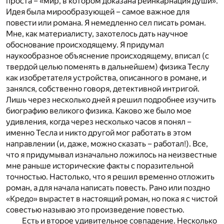
проста – «мир, в котором доказана реинкарнация души».
Идея была мирообразующей – самое важное для
повести или романа. Я немедленно сел писать роман.
Мне, как материалисту, захотелось дать научное
обоснование происходящему. Я придумал
наукообразное объяснение происходящему, вписал (с
твердой целью поменять в дальнейшем) физика Теслу
как изобретателя устройства, описанного в романе, и
занялся, собственно говоря, детективной интригой.
Лишь через несколько дней я решил подробнее изучить
биографию великого физика. Каково же было мое
удивления, когда через несколько часов я понял –
именно Тесла и никто другой мог работать в этом
направлении (и, даже, можно сказать – работал!). Все,
что я придумывал изначально ложилось на неизвестные
мне раньше исторические факты с поразительной
точностью. Настолько, что я решил временно отложить
роман, а для начала написать повесть. Рано или поздно
«Кредо» вырастет в настоящий роман, но пока я с чистой
совестью называю это произведение повестью.
Есть и второе удивительное совпадение. Несколько