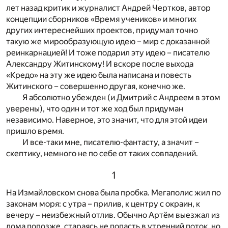
лет назад критик и журналист Андрей Чертков, автор
концепции сборников «Время учеников» и многих
других интереснейших проектов, придумал точно
такую же мирообразующую идею – мир с доказанной
реинкарнацией! И тоже подарил эту идею – писателю
Александру Житинскому! И вскоре после выхода
«Кредо» на эту же идею была написана и повесть
Житинского – совершенно другая, конечно же.
Я абсолютно убежден (и Дмитрий с Андреем в этом
уверены), что один и тот же ход был придуман
независимо. Наверное, это значит, что для этой идеи
пришло время.
И все-таки мне, писателю-фантасту, а значит –
скептику, немного не по себе от таких совпадений.
1
На Измайловском снова была пробка. Мегаполис жил по
законам моря: с утра – прилив, к центру с окраин, к
вечеру – неизбежный отлив. Обычно Артём выезжал из
дома попозже, стараясь не попасть в утренний поток, но