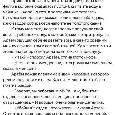
Пришлось вставать, бегать за водой (как назло –
фляга в колонке оказалась пустой), кипятить воду в
чайнике… Хорошо хоть в холодильнике осталась
бутылка минералки – мамаша бдительно наблюдала,
какой водой собираются напоить ее толстого сынка.
К тому моменту, когда взрослые получили свой
кофе, а ребенок – воду, к которой даже не притронулся,
Артём ощущал себя не детективом, а кем-то средним
между официантом и домработницей. Хуже всего, что и
женщина теперь смотрела на него как на прислугу.
– Итак? – спросил Артём, отпив глоток кофе.
– Нам вас рекомендовали, – с огромным сомнением
сказала женщина.
Артём пожал плечами с видом человека, которого
рекомендуют все и всем. Как ни смешно, но это было
почти правдой.
– Говорят, вы работали в МУРе… в «убойном»
отделе, – последние слова женщина произнесла с
отвращением. – И вообще, очень опытный детектив.
– «Убойный» отдел – это жаргон, – сказал Артём. –
Отдел по расследованию особо тяжких преступлений.