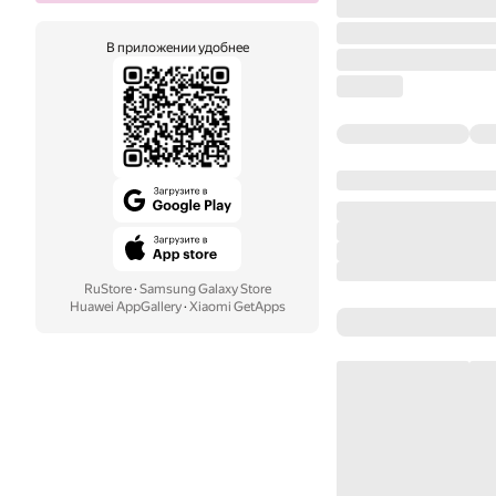
В приложении удобнее
RuStore
·
Samsung Galaxy Store
Huawei AppGallery
·
Xiaomi GetApps