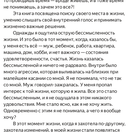
то проводишь время — вроде живешь, и в тоже время
не понимаешь, а зачем это все?!
Эта книга посвящена поиску своего места в жизни,
умению слышать свой внутренний голос и принимать
жизненно важные решения.
Однажды я ощутила острую бессмысленность
жизни. И это было в тот момент, когда, казалось бы,
у меня есть всё — муж, ребенок, работа, квартира,
машина, дом, хобби, и нет важного — состояния
удовлетворенности, счастья. Жизнь казалась
бессмысленной и ничего не радовало. Внутри было
много агрессии, которая выливалась на близких при
малейшем касании со мной. Я не понимала, что не так
со мной. Муж говорил-зажралась. У меня пропал
интерес к той жизни, которую я жила. Все это стало
бессмысленным, и я не ощущала в этом никакого
удовольствия. Мне стало ясно, как я не хочу жить.
Одновременно с этим я не понимала, а чего я вообще
хочу?
В этот момент жизни, когда я захотела по-другому,
захотела изменений, в моей жизни стали появляться