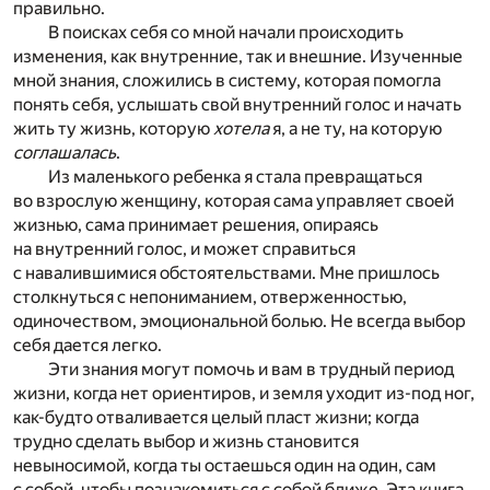
правильно.
В поисках себя со мной начали происходить
изменения, как внутренние, так и внешние. Изученные
мной знания, сложились в систему, которая помогла
понять себя, услышать свой внутренний голос и начать
жить ту жизнь, которую
хотела
я, а не ту, на которую
соглашалась
.
Из маленького ребенка я стала превращаться
во взрослую женщину, которая сама управляет своей
жизнью, сама принимает решения, опираясь
на внутренний голос, и может справиться
с навалившимися обстоятельствами. Мне пришлось
столкнуться с непониманием, отверженностью,
одиночеством, эмоциональной болью. Не всегда выбор
себя дается легко.
Эти знания могут помочь и вам в трудный период
жизни, когда нет ориентиров, и земля уходит из-под ног,
как-будто отваливается целый пласт жизни; когда
трудно сделать выбор и жизнь становится
невыносимой, когда ты остаешься один на один, сам
с собой, чтобы познакомиться с собой ближе. Эта книга