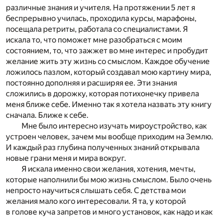
различные знания и учителя. На протяжении 5 лет я
беспрерывно училась, проходила курсы, марафоны,
посещала ретриты, работала со специалистами. Я
искала то, что поможет мне разобраться с моим
состоянием, то, что зажжет во мне интерес и пробудит
желание жить эту жизнь со смыслом. Каждое обучение
ложилось пазлом, который создавал мою картину мира,
постоянно дополняя и расширяя ее. Эти знания
сложились в дорожку, которая потихонечку привела
меня ближе себе. Именно так я хотела назвать эту книгу
сначала. Ближе к себе.
Мне было интересно изучать мироустройство, как
устроен человек, зачем мы вообще приходим на Землю.
И каждый раз глубина полученных знаний открывала
новые грани меня и мира вокруг.
Я искала именно свои желания, хотения, мечты,
которые наполнили бы мою жизнь смыслом. Было очень
непросто научиться слышать себя. С детства мои
желания мало кого интересовали. Я та, у которой
в голове куча запретов и много установок, как надо и как