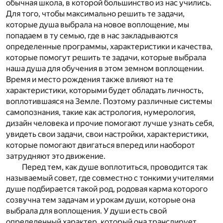
обычная школа, в которой большинство из нас учились.
Для того, чтобы максимально решить те задачи,
которые душа выбрала на новое воплощение, мы
попадаем в ту семью, где в нас закладываются
определенные программы, характеристики и качества,
которые помогут решить те задачи, которые выбрала
наша душа для обучения в этом земном воплощении.
Время и место рождения также влияют на те
характеристики, которыми будет обладать личность,
воплотившаяся на Земле. Поэтому различные системы
самопознания, такие как астрология, нумерология,
дизайн человека и прочие помогают лучше узнать себя,
увидеть свои задачи, свои настройки, характеристики,
которые помогают двигаться вперед или наоборот
затрудняют это движение.
Перед тем, как душе воплотиться, проводится так
называемый совет, где совместно с тонкими учителями
душе подбирается такой род, родовая карма которого
созвучна тем задачам и урокам души, которые она
выбрала для воплощения. У души есть свой
определенный характер, который она транслирует