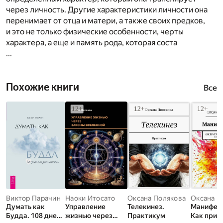
через личность. Другие характеристики личности она
перенимает от отца и матери, а также своих предков,
и это не только физические особенности, черты
характера, а еще и память рода, которая соста
...
Похожие книги
Все
Виктор Парачин
Наоки Итосато
Оксана Полякова
Оксана П
Думать как
Управление
Телекинез.
Манифест
Будда. 108 дней
жизнью через
Практикум
Как прит