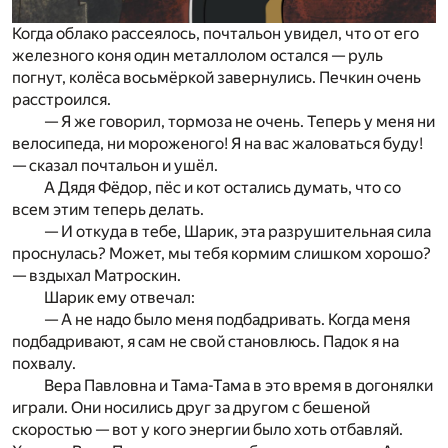
Когда облако рассеялось, почтальон увидел, что от его
железного коня один металлолом остался — руль
погнут, колёса восьмёркой завернулись. Печкин очень
расстроился.
— Я же говорил, тормоза не очень. Теперь у меня ни
велосипеда, ни мороженого! Я на вас жаловаться буду!
— сказал почтальон и ушёл.
А Дядя Фёдор, пёс и кот остались думать, что со
всем этим теперь делать.
— И откуда в тебе, Шарик, эта разрушительная сила
проснулась? Может, мы тебя кормим слишком хорошо?
— вздыхал Матроскин.
Шарик ему отвечал:
— А не надо было меня подбадривать. Когда меня
подбадривают, я сам не свой становлюсь. Падок я на
похвалу.
Вера Павловна и Тама-Тама в это время в догонялки
играли. Они носились друг за другом с бешеной
скоростью — вот у кого энергии было хоть отбавляй.