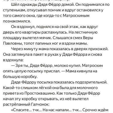
Шёл однажды Дядя Фёдор домой. Он поднимался по
ступенькам, откусывал пончик и вдруг остановился у
того самого окна, где когда-то с Матроскиным
познакомился.
Он вздохнул, поднялся на свой этаж, как вдруг
дверь его квартиры распахнулась. На лестничную
площадку вылетел мячик. Слышался смех Веры
Павловны, топот папиных ног и вздохи мамы.
Через минуту мама показалась в дверях прихожей.
Она заглянула в пакет в руках у Дяди Фёдора и снова
вздохнула:
— Зря ты, Дядя Фёдор, молоко купил. Матроскин
опять целую посылку прислал. — Мама кивнула на
большую коробку.
Дяде Фёдору посылка показалась подозрительной.
Какой-то слишком лёгкой она была для молочного
привета из Простоквашино. Как только Дядя Фёдор
начал эту коробку открывать, из неё вылетел
растрёпанный Галчонок:
«Спасите… тчк… На нас напали… тчк… Срочно ждём