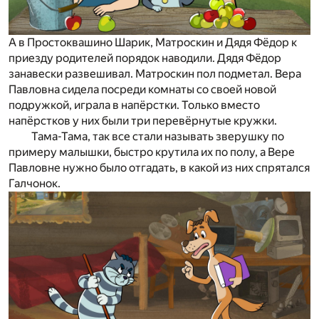
А в Простоквашино Шарик, Матроскин и Дядя Фёдор к
приезду родителей порядок наводили. Дядя Фёдор
занавески развешивал. Матроскин пол подметал. Вера
Павловна сидела посреди комнаты со своей новой
подружкой, играла в напёрстки. Только вместо
напёрстков у них были три перевёрнутые кружки.
Тама-Тама, так все стали называть зверушку по
примеру малышки, быстро крутила их по полу, а Вере
Павловне нужно было отгадать, в какой из них спрятался
Галчонок.