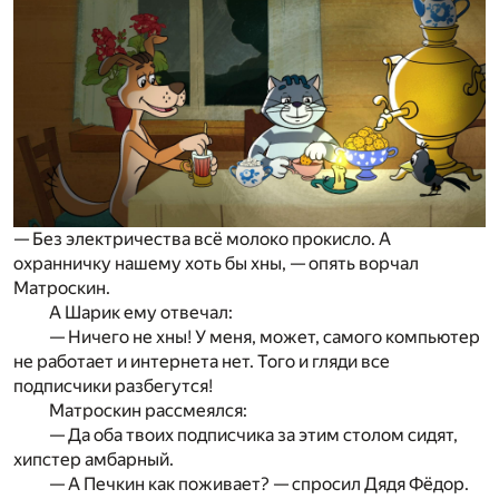
— Без электричества всё молоко прокисло. А
охранничку нашему хоть бы хны, — опять ворчал
Матроскин.
А Шарик ему отвечал:
— Ничего не хны! У меня, может, самого компьютер
не работает и интернета нет. Того и гляди все
подписчики разбегутся!
Матроскин рассмеялся:
— Да оба твоих подписчика за этим столом сидят,
хипстер амбарный.
— А Печкин как поживает? — спросил Дядя Фёдор.