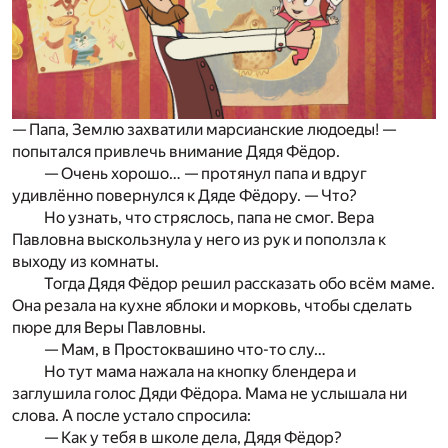
— Папа, Землю захватили марсианские людоеды! —
попытался привлечь внимание Дядя Фёдор.
— Очень хорошо… — протянул папа и вдруг
удивлённо повернулся к Дяде Фёдору. — Что?
Но узнать, что стряслось, папа не смог. Вера
Павловна выскользнула у него из рук и поползла к
выходу из комнаты.
Тогда Дядя Фёдор решил рассказать обо всём маме.
Она резала на кухне яблоки и морковь, чтобы сделать
пюре для Веры Павловны.
— Мам, в Простоквашино что-то слу…
Но тут мама нажала на кнопку блендера и
заглушила голос Дяди Фёдора. Мама не услышала ни
слова. А после устало спросила:
— Как у тебя в школе дела, Дядя Фёдор?