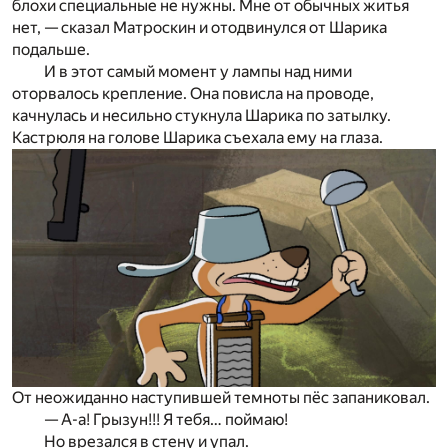
блохи специальные не нужны. Мне от обычных житья
нет, — сказал Матроскин и отодвинулся от Шарика
подальше.
И в этот самый момент у лампы над ними
оторвалось крепление. Она повисла на проводе,
качнулась и несильно стукнула Шарика по затылку.
Кастрюля на голове Шарика съехала ему на глаза.
От неожиданно наступившей темноты пёс запаниковал.
— А-а! Грызун!!! Я тебя… поймаю!
Но врезался в стену и упал.