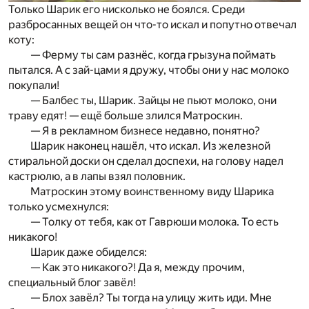
Только Шарик его нисколько не боялся. Среди
разбросанных вещей он что-то искал и попутно отвечал
коту:
— Ферму ты сам разнёс, когда грызуна поймать
пытался. А с зай-цами я дружу, чтобы они у нас молоко
покупали!
— Балбес ты, Шарик. Зайцы не пьют молоко, они
траву едят! — ещё больше злился Матроскин.
— Я в рекламном бизнесе недавно, понятно?
Шарик наконец нашёл, что искал. Из железной
стиральной доски он сделал доспехи, на голову надел
кастрюлю, а в лапы взял половник.
Матроскин этому воинственному виду Шарика
только усмехнулся:
— Толку от тебя, как от Гаврюши молока. То есть
никакого!
Шарик даже обиделся:
— Как это никакого?! Да я, между прочим,
специальный блог завёл!
— Блох завёл? Ты тогда на улицу жить иди. Мне