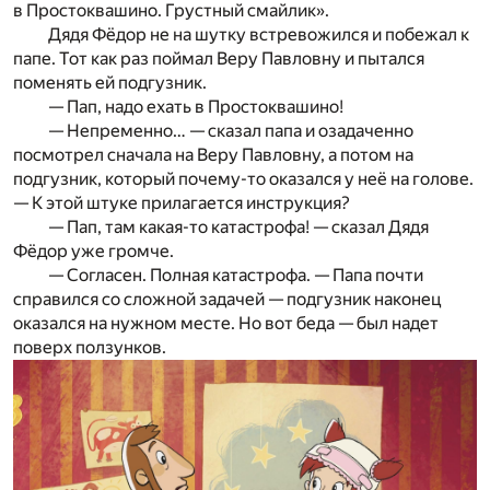
в Простоквашино. Грустный смайлик».
Дядя Фёдор не на шутку встревожился и побежал к
папе. Тот как раз поймал Веру Павловну и пытался
поменять ей подгузник.
— Пап, надо ехать в Простоквашино!
— Непременно… — сказал папа и озадаченно
посмотрел сначала на Веру Павловну, а потом на
подгузник, который почему-то оказался у неё на голове.
— К этой штуке прилагается инструкция?
— Пап, там какая-то катастрофа! — сказал Дядя
Фёдор уже громче.
— Согласен. Полная катастрофа. — Папа почти
справился со сложной задачей — подгузник наконец
оказался на нужном месте. Но вот беда — был надет
поверх ползунков.