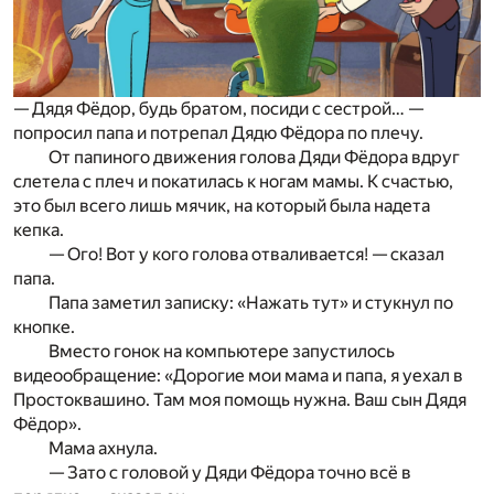
— Дядя Фёдор, будь братом, посиди с сестрой… —
попросил папа и потрепал Дядю Фёдора по плечу.
От папиного движения голова Дяди Фёдора вдруг
слетела с плеч и покатилась к ногам мамы. К счастью,
это был всего лишь мячик, на который была надета
кепка.
— Ого! Вот у кого голова отваливается! — сказал
папа.
Папа заметил записку: «Нажать тут» и стукнул по
кнопке.
Вместо гонок на компьютере запустилось
видеообращение: «Дорогие мои мама и папа, я уехал в
Простоквашино. Там моя помощь нужна. Ваш сын Дядя
Фёдор».
Мама ахнула.
— Зато с головой у Дяди Фёдора точно всё в