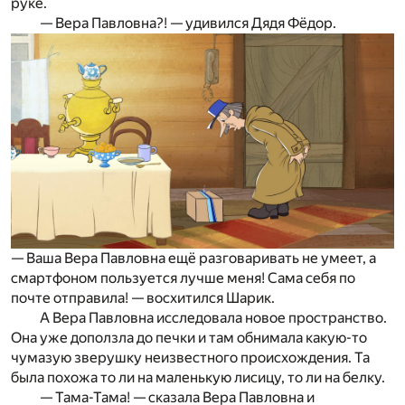
руке.
— Вера Павловна?! — удивился Дядя Фёдор.
— Ваша Вера Павловна ещё разговаривать не умеет, а
смартфоном пользуется лучше меня! Сама себя по
почте отправила! — восхитился Шарик.
А Вера Павловна исследовала новое пространство.
Она уже доползла до печки и там обнимала какую-то
чумазую зверушку неизвестного происхождения. Та
была похожа то ли на маленькую лисицу, то ли на белку.
— Тама-Тама! — сказала Вера Павловна и