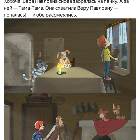
Хохоча, Вера Павловна снова забралась на печку. А за
ней — Тама-Тама. Она схватила Веру Павловну —
попалась! — и обе рассмеялись.