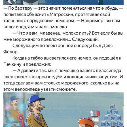
— По бартеру — это значит поменяться на что-нибудь, —
попытался объяснить Матроскин, протягивая свой
талончик с порядковым номером. — Например, вы нам
велосипед, а мы вам… молоко.
— Что я вам, младенец, молоко пить? Вот если бы вы
мне мороженого предложили… Следующий!
Следующим по электронной очереди был Дядя
Фёдор.
Когда на табло высветился его номер, он подошёл к
Печкину и предложил:
— А давайте так: мы с помощью вашего велосипеда
электричество произведём и холодильники запустим. И
тогда сделаем вам столько мороженого, сколько вы на
этом велосипеде увезти сможете.