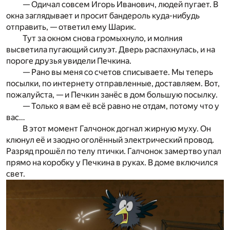
— Одичал совсем Игорь Иванович, людей пугает. В
окна заглядывает и просит бандероль куда-нибудь
отправить, — ответил ему Шарик.
Тут за окном снова громыхнуло, и молния
высветила пугающий силуэт. Дверь распахнулась, и на
пороге друзья увидели Печкина.
— Рано вы меня со счетов списываете. Мы теперь
посылки, по интернету отправленные, доставляем. Вот,
пожалуйста, — и Печкин занёс в дом большую посылку.
— Только я вам её всё равно не отдам, потому что у
вас…
В этот момент Галчонок догнал жирную муху. Он
клюнул её и заодно оголённый электрический провод.
Разряд прошёл по телу птички. Галчонок замертво упал
прямо на коробку у Печкина в руках. В доме включился
свет.