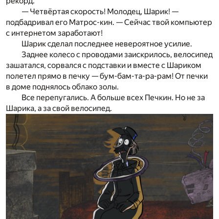
рекорд.
— Четвёртая скорость! Молодец, Шарик! —
подбадривал его Матрос-кин. — Сейчас твой компьютер
с интернетом заработают!
Шарик сделал последнее невероятное усилие.
Заднее колесо с проводами заискрилось, велосипед
зашатался, сорвался с подставки и вместе с Шариком
полетел прямо в печку — бум-бам-та-ра-рам! От печки
в доме поднялось облако золы.
Все перепугались. А больше всех Печкин. Но не за
Шарика, а за свой велосипед.