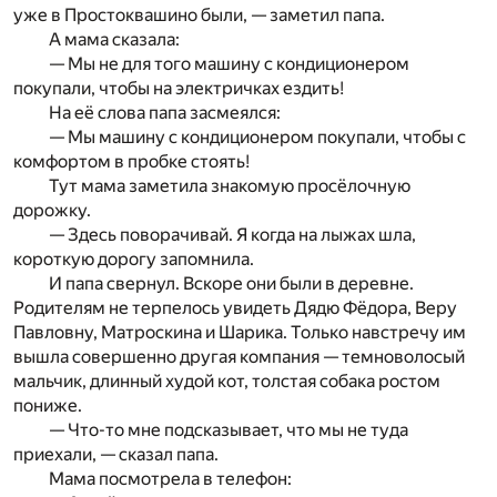
уже в Простоквашино были, — заметил папа.
А мама сказала:
— Мы не для того машину с кондиционером
покупали, чтобы на электричках ездить!
На её слова папа засмеялся:
— Мы машину с кондиционером покупали, чтобы с
комфортом в пробке стоять!
Тут мама заметила знакомую просёлочную
дорожку.
— Здесь поворачивай. Я когда на лыжах шла,
короткую дорогу запомнила.
И папа свернул. Вскоре они были в деревне.
Родителям не терпелось увидеть Дядю Фёдора, Веру
Павловну, Матроскина и Шарика. Только навстречу им
вышла совершенно другая компания — темноволосый
мальчик, длинный худой кот, толстая собака ростом
пониже.
— Что-то мне подсказывает, что мы не туда
приехали, — сказал папа.
Мама посмотрела в телефон: