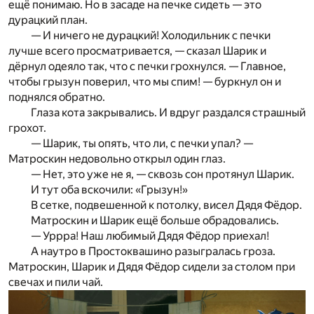
ещё понимаю. Но в засаде на печке сидеть — это
дурацкий план.
— И ничего не дурацкий! Холодильник с печки
лучше всего просматривается, — сказал Шарик и
дёрнул одеяло так, что с печки грохнулся. — Главное,
чтобы грызун поверил, что мы спим! — буркнул он и
поднялся обратно.
Глаза кота закрывались. И вдруг раздался страшный
грохот.
— Шарик, ты опять, что ли, с печки упал? —
Матроскин недовольно открыл один глаз.
— Нет, это уже не я, — сквозь сон протянул Шарик.
И тут оба вскочили: «Грызун!»
В сетке, подвешенной к потолку, висел Дядя Фёдор.
Матроскин и Шарик ещё больше обрадовались.
— Уррра! Наш любимый Дядя Фёдор приехал!
А наутро в Простоквашино разыгралась гроза.
Матроскин, Шарик и Дядя Фёдор сидели за столом при
свечах и пили чай.