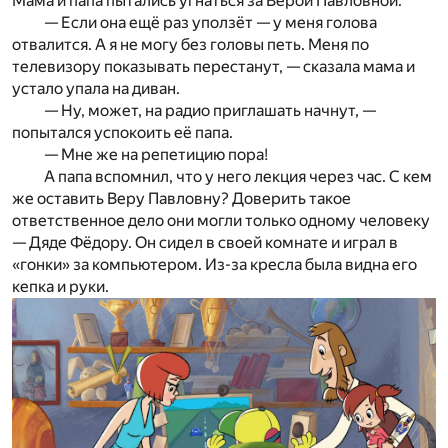
Мама и папа пытались угнаться за Верой Павловной.
— Если она ещё раз уползёт — у меня голова
отвалится. А я не могу без головы петь. Меня по
телевизору показывать перестанут, — сказала мама и
устало упала на диван.
— Ну, может, на радио приглашать начнут, —
попытался успокоить её папа.
— Мне же на репетицию пора!
А папа вспомнил, что у него лекция через час. С кем
же оставить Веру Павловну? Доверить такое
ответственное дело они могли только одному человеку
— Дяде Фёдору. Он сидел в своей комнате и играл в
«гонки» за компьютером. Из-за кресла была видна его
кепка и руки.