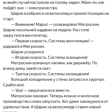
всякий случай кастрюлю на голову надел. Мало ли, как
пойдёт оно — электричество.
Шарик взобрался на велосипед и принял позицию на
старт.
— Внимание! Марш! — скомандовал Матроскин.
Шарик посильней надавил на педали. На столе
закрутился вентилятор.
— Первая скорость. Системы вентиляции! —
радовался Матроскин.
Шарик ускорился.
— Вторая скорость. Системы освещения!
Матроскин взмахнул лапами, как дирижёр. По
всему дому зажёгся свет.
— Третья скорость. Системы охлаждения!
Большой холодильник у стены затрясся и заурчал.
Сработало!
— Ура! — закричали все вместе.
Матроскин ликовал. Теперь можно и молочное
производство снова запускать. Кот даже зажмурился от
удовольствия. А Шарик на велосипеде ставил новый