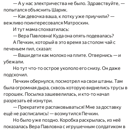
— А у нас электричества не было. Здравствуйте, —
попытался объяснить Шарик.
— Как девочка ваша, к лотку уже приучили? —
вежливо поинтересовался Матроскин.
И тут мама спохватилась:
— Вера Павловна! Куда она опять подевалась?
А Печкин, который в это время за столом чай с
печеньем пил, сказал:
— Ваши дети как молоко на плите. Отвернись — и
убежали.
Но тут что-то острое укололо его снизу. Он даже
подскочил.
Печкин обернулся, посмотрел на свои штаны. Там
была огромная дыра, сквозь которую виднелись трусы в
горошек. Посылка зашевелилась, и кто-то начал
разрезать её изнутри.
— Прекратите распаковываться! Мне за доставку
ещё не расписались! — возмутился Печкин.
Но было уже поздно. Коробка раскрылась, из неё
показалась Вера Павловна с игрушечным солдатиком в