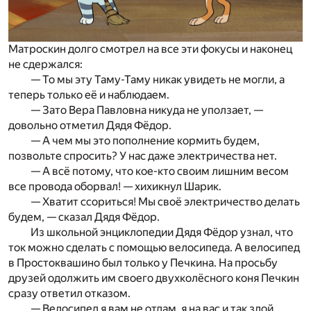
Матроскин долго смотрел на все эти фокусы и наконец
не сдержался:
— То мы эту Таму-Таму никак увидеть не могли, а
теперь только её и наблюдаем.
— Зато Вера Павловна никуда не уползает, —
довольно отметил Дядя Фёдор.
— А чем мы это пополнение кормить будем,
позвольте спросить? У нас даже электричества нет.
— А всё потому, что кое-кто своим лишним весом
все провода оборвал! — хихикнул Шарик.
— Хватит ссориться! Мы своё электричество делать
будем, — сказал Дядя Фёдор.
Из школьной энциклопедии Дядя Фёдор узнал, что
ток можно сделать с помощью велосипеда. А велосипед
в Простоквашино был только у Печкина. На просьбу
друзей одолжить им своего двухколёсного коня Печкин
сразу ответил отказом.
— Велосипед я вам не отдам, я на вас и так злой.