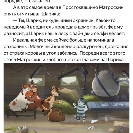
порядке, — сказал он.
А в это самое время в Простоквашино Матроскин
опять отчитывал Шарика:
— Ты, Шарик, никудышный охранник. Какой-то
неведомый вредитель провода в доме грызёт, ферму
разносит, а Шарик наш в лесу с зай-цами селфи делает.
Идеальная ферма сейчас больше напоминала
развалины. Молочный конвейер раскурочен, дрожащие
от страха коровы в угол забились. Посреди всего этого
стоял Матроскин и злобно сверкал глазами на Шарика.