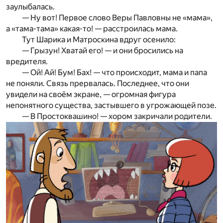
заулыбалась.
— Ну вот! Первое слово Веры Павловны не «мама»,
а «тама-тама» какая-то! — расстроилась мама.
Тут Шарика и Матроскина вдруг осенило:
— Грызун! Хватай его! — и они бросились на
вредителя.
— Ой! Ай! Бум! Бах! — что происходит, мама и папа
не поняли. Связь прервалась. Последнее, что они
увидели на своём экране, — огромная фигура
непонятного существа, застывшего в угрожающей позе.
— В Простоквашино! — хором закричали родители.