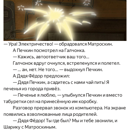
— Ура! Электричество! — обрадовался Матроскин.
А Печкин посмотрел на Галчонка.
— Кажись, автоответчик ваш того…
Галчонок вдруг очнулся, встрепенулся и полетел.
— … ан, нет. Не того… — выдохнул Печкин.
А Дядя Фёдор предложил:
— Дядя Печкин, а садитесь с нами чай пить! Я
печенья из города привёз.
— Печенье я люблю, — улыбнулся Печкин и вместо
табуретки сел на принесённую им коробку.
Разговор прервал звонок из компьютера. На экране
появились взволнованные лица родителей.
— Дядя Фёдор! Ты где был? Мы и тебе звонили, и
Шарику с Матроскиным.