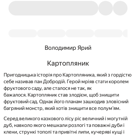
Володимир Ярий
Картопляник
Пригодницька історія про Картопляника, який з гордістю
себе називав пан Добродій. Герой мріяв стати королем
фруктового саду, але сталося не так, як
бажалося. Картопляник став злодієм, щоб знищити
фруктовий сад. Однак його планам зашкодив зловісний
багряний монстр, який хотів знищити все полум’ям.
Серед великого казкового лісу ріс величний і могутній
дуб, навколо якого мешкали розлогі та поважні дуби і
клени, стрункі тополі та привітні липи, кучеряві кущі і