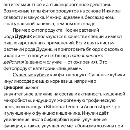
антигельминтное и антиканцерогенное действия.
Возможные типы фитопрродуктов на основе Инжира:
сладости и закуска. Инжир идеален в бессахарном,
с натуральной ванилью, тёмном шоколаде.
Пример фитопродукта.
Корни растений
рода
Дудник
используются в качестве специи и имеют
ряд лекарственных применений. Если взять листья
растений рода Дудник, и приготовить блюдо с фасолью
и карри — то получится блюдо
направленного
действия
(в данном случае — от ожирения). Это —
фитопродукт категории «пищевые».
Сушеные кубики
как фитопродукт. Сушёные кубики
инулиносодержащих корневищ, например,
Цикория
имеют
значительное влияние на состав и активность кишечной
микробиоты, индуцируя жирогенную трофическую
цепь, включающую Bifidobacterium и Anaerostipes spp.
и улучшенную функцию кишечника. Инулин даёт
увеличение числа бифидобактерий, улучшение
функции, а также улучшение метаболизма хозяина при