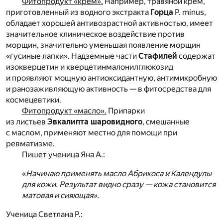
Фитопродукт «крем».
Например, травяной крем,
приготовленный из водного экстракта
Горца
P. minus,
обладает хорошей антивозрастной активностью, имеет
значительное клиническое воздействие против
морщин, значительно уменьшая появление морщин
«гусиные лапки». Надземные части
Стафилей
содержат
изокверцетин и кверцетинмалонилглюкозид
и проявляют мощную антиоксидантную, антимикробную
и ранозаживляющую активность — в фитосредства для
космецевтики.
Фитопродукт «масло».
Припарки
из листьев
Эвкалипта шаровидного
, смешанные
с маслом, применяют местно для помощи при
ревматизме.
Пишет ученица Яна А.:
«
Начинаю применять масло Абрикоса и Календулы
для кожи. Результат видно сразу — кожа становится
матовая и сияющая».
Ученица Светлана Р.: