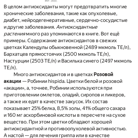
В целом антиоксиданты могут предотвратить многие
хронические заболевания, такие как опухолевые,
диабет, нейродегенеративные, сердечно-сосудистые
и другие заболевания.
Антиоксидантные
растения
много раз упоминаются в книге. Вот ещё
примеры. Содержание антиоксидантов в свежих
цветках Календулы обыкновенной (2489 мкмоль ТЕ/л),
Бархатцев прямостоячих (2500 мкмоль ТЕ/л),
Настурции (2503 ТЕ/л) и Василька синего (2497 мкмоль
ТЕ/л).
Много антиоксидантов и в цветках
Розовой
акации
— Робинии hispida. Цветки белой и розовой
«акации», а, точнее, Робинии используются при
приготовлении омлетов, оладий, сиропов и ликеров,
а также их едят в качестве закусок. Их состав
показывает 25% белка, 8,5% золы, 41% общего сахара
и 160 мг аскорбиновой кислоты в пересчете на сухое
вещество. При этом цветки обладают хорошей
антиоксидантной и противоопухолевой активностью.
А настой — для лечения гриппа или в качестве