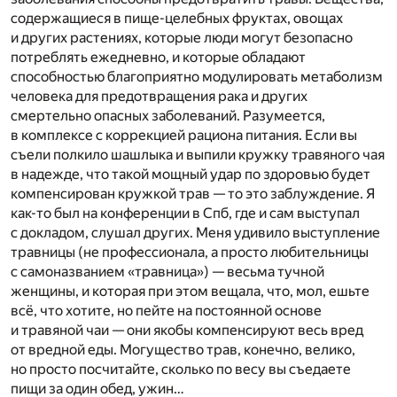
содержащиеся в пище-целебных фруктах, овощах
и других растениях, которые люди могут безопасно
потреблять ежедневно, и которые обладают
способностью благоприятно модулировать метаболизм
человека для предотвращения рака и других
смертельно опасных заболеваний. Разумеется,
в комплексе с коррекцией рациона питания. Если вы
съели полкило шашлыка и выпили кружку травяного чая
в надежде, что такой мощный удар по здоровью будет
компенсирован кружкой трав — то это заблуждение. Я
как-то был на конференции в Спб, где и сам выступал
с докладом, слушал других. Меня удивило выступление
травницы (не профессионала, а просто любительницы
с самоназванием «травница») — весьма тучной
женщины, и которая при этом вещала, что, мол, ешьте
всё, что хотите, но пейте на постоянной основе
и травяной чаи — они якобы компенсируют весь вред
от вредной еды. Могущество трав, конечно, велико,
но просто посчитайте, сколько по весу вы съедаете
пищи за один обед, ужин…