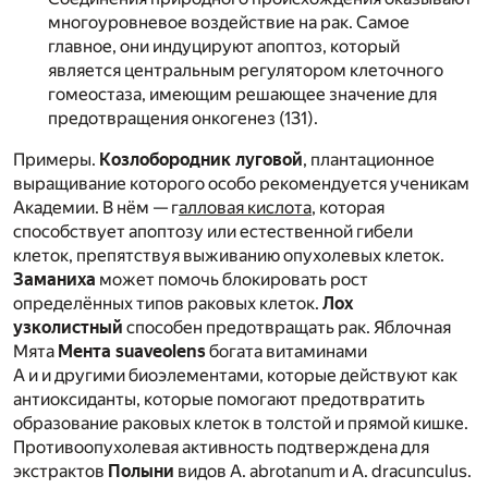
многоуровневое воздействие на рак. Самое
главное, они индуцируют апоптоз, который
является центральным регулятором клеточного
гомеостаза, имеющим решающее значение для
предотвращения онкогенез (131).
Примеры.
Козлобородник луговой
, плантационное
выращивание которого особо рекомендуется ученикам
Академии. В нём — г
алловая кислота
, которая
способствует апоптозу или естественной гибели
клеток, препятствуя выживанию опухолевых клеток.
Заманиха
может помочь блокировать рост
определённых типов раковых клеток.
Лох
узколистный
способен предотвращать рак. Яблочная
Мята
Мента suaveolens
богата витаминами
А и и другими биоэлементами, которые действуют как
антиоксиданты, которые помогают предотвратить
образование раковых клеток в толстой и прямой кишке.
Противоопухолевая активность подтверждена для
экстрактов
Полыни
видов A. abrotanum и A. dracunculus.