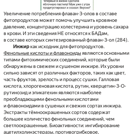
Увеличение потребления флаван-3-олов в составе
фитопродуктов может помочь улучшить кровяное
давление, концентрацию холестерина и уровень сахара
в крови. И эти сведения НЕ относятся к БАДам,
в составе которых синтезированный флаван-3-ол (284).
Инжир
как исходник для фитопродуктов.
Фенольные кислоты и флавоноиды
являются основными
типами фитохимических соединений, которые были
обнаружены в свежем и сушеном инжире. Их уровни
сильно зависят от различных факторов, таких как цвет,
часть фруктов, зрелость и процесс сушки. Галловая
кислота, хлорогеновая кислота, рутин, кверцетин-3-О-
рутинозид и эпикатехин являются наиболее
преобладающими фенольными кислотами
и флавоноидами в сушеных и свежих сортах инжира.
Экстракты тёмноокрашенных сортов содержат
большее количество фенольных соединений, чем
светлоокрашенные. Биоактивности: ингибирование
ацетилхолинэстеразы, противогрибковое,