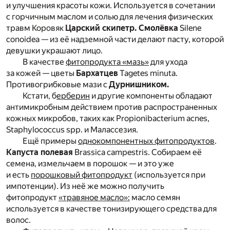
и улучшения красоты кожи. Используется в сочетании
с горчичным маслом и солью для лечения физических
травм Коровяк
Царский скипетр. Смолёвка
Silene
conoidea — из её надземной части делают пасту, которой
девушки украшают лицо.
В качестве
фитопродукта «мазь»
для ухода
за кожей — цветы
Бархатцев
Tagetes minuta.
Противогрибковые мази с
Дурнишником.
Кстати, б
ерберин
и другие компоненты обладают
антимикробным действием против распространенных
кожных микробов, таких как Propionibacterium acnes,
Staphylococcus spp. и Малассезия.
Ещё примеры
однокомпонентных фитопродуктов
.
Капуста полевая
Brassica campestris. Собираем её
семена, измельчаем в порошок — и это уже
и есть
порошковый фитопродукт
(используется при
импотенции). Из неё же можно получить
фитопродукт
«травяное масло»:
масло семян
используется в качестве тонизирующего средства для
волос.