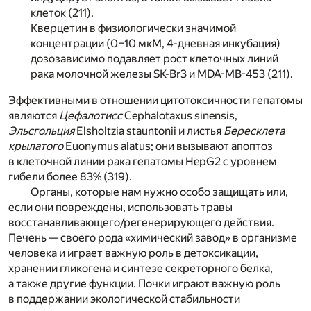
клеток (211).
Кверцетин
в физиологически значимой
концентрации (0–10 мкМ, 4-дневная инкубация)
дозозависимо подавляет рост клеточных линий
рака молочной железы SK-Br3 и MDA-MB-453 (211).
Эффективными в отношении цитотоксичности гепатомы
являются
Цефалотисс
Cephalotaxus sinensis,
Эльсгольция
Elsholtzia stauntonii и листья
Бересклета
крылатого
Euonymus alatus; они вызывают апоптоз
в клеточной линии рака гепатомы HepG2 с уровнем
гибели более 83% (319).
Органы, которые нам нужно особо защищать или,
если они повреждены, использовать травы
восстанавливающего/регенерирующего действия.
Печень — своего рода «химический завод» в организме
человека и играет важную роль в детоксикации,
хранении гликогена и синтезе секреторного белка,
а также другие функции. Почки играют важную роль
в поддержании экологической стабильности