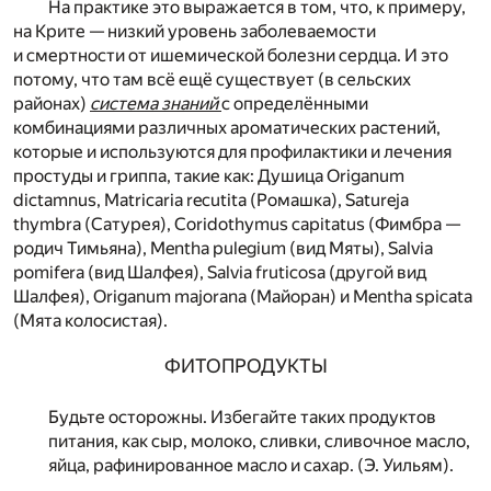
На практике это выражается в том, что, к примеру,
на Крите — низкий уровень заболеваемости
и смертности от ишемической болезни сердца. И это
потому, что там всё ещё существует (в сельских
районах)
система знаний
с определёнными
комбинациями различных ароматических растений,
которые и используются для профилактики и лечения
простуды и гриппа, такие как: Душица Origanum
dictamnus, Matricaria recutita (Ромашка), Satureja
thymbra (Сатурея), Coridothymus capitatus (Фимбра —
родич Тимьяна), Mentha pulegium (вид Мяты), Salvia
pomifera (вид Шалфея), Salvia fruticosa (другой вид
Шалфея), Origanum majorana (Майоран) и Mentha spicata
(Мята колосистая).
ФИТОПРОДУКТЫ
Будьте осторожны. Избегайте таких продуктов
питания, как сыр, молоко, сливки, сливочное масло,
яйца, рафинированное масло и сахар. (Э. Уильям).