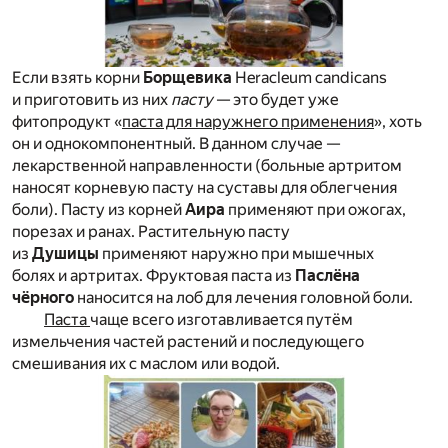
Если взять корни
Борщевика
Heracleum candicans
и приготовить из них
пасту
— это будет уже
фитопродукт «
паста для наружнего применения
», хоть
он и однокомпонентный. В данном случае —
лекарственной направленности (больные артритом
наносят корневую пасту на суставы для облегчения
боли). Пасту из корней
Аира
применяют при ожогах,
порезах и ранах. Растительную пасту
из
Душицы
применяют наружно при мышечных
болях и артритах. Фруктовая паста из
Паслёна
чёрного
наносится на лоб для лечения головной боли.
Паста
чаще всего изготавливается путём
измельчения частей растений и последующего
смешивания их с маслом или водой.