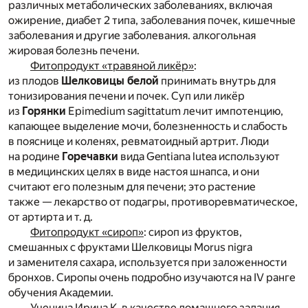
различных метаболических заболеваниях, включая
ожирение, диабет 2 типа, заболевания почек, кишечные
заболевания и другие заболевания. алкогольная
жировая болезнь печени.
Фитопродукт «травяной ликёр»
:
из плодов
Шелковицы белой
принимать внутрь для
тонизирования печени и почек. Суп или ликёр
из
Горянки
Epimedium sagittatum лечит импотенцию,
капающее выделение мочи, болезненность и слабость
в пояснице и коленях, ревматоидный артрит. Люди
на родине
Горечавки
вида Gentiana lutea используют
в медицинских целях в виде настоя шнапса, и они
считают его полезным для печени; это растение
также — лекарство от подагры, противоревматическое,
от артирта и т. д.
Фитопродукт «сироп»
: сироп из фруктов,
смешанных с фруктами Шелковицы Morus nigra
и заменителя сахара, используется при заложенности
бронхов. Сиропы очень подробно изучаются на IV ранге
обучения Академии.
Ученица Ирина К. в качестве домашнего задания