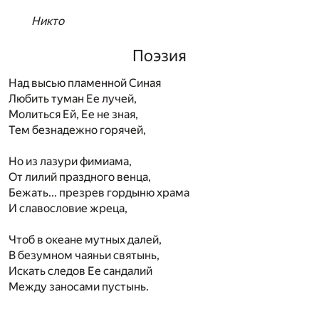
Никто
Поэзия
Над высью пламенной Синая
Любить туман Ее лучей,
Молиться Ей, Ее не зная,
Тем безнадежно горячей,
Но из лазури фимиама,
От лилий праздного венца,
Бежать... презрев гордыню храма
И славословие жреца,
Чтоб в океане мутных далей,
В безумном чаяньи святынь,
Искать следов Ее сандалий
Между заносами пустынь.