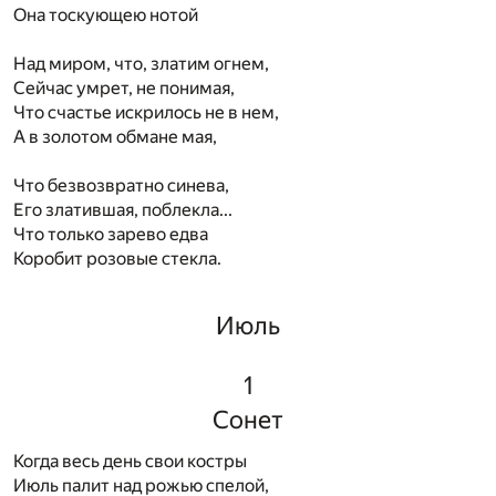
Она тоскующею нотой
Над миром, что, златим огнем,
Сейчас умрет, не понимая,
Что счастье искрилось не в нем,
А в золотом обмане мая,
Что безвозвратно синева,
Его златившая, поблекла...
Что только зарево едва
Коробит розовые стекла.
Июль
1
Сонет
Когда весь день свои костры
Июль палит над рожью спелой,