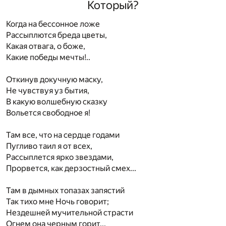
Который?
Когда на бессонное ложе
Рассыплются бреда цветы,
Какая отвага, о боже,
Какие победы мечты!..
Откинув докучную маску,
Не чувствуя уз бытия,
В какую волшебную сказку
Вольется свободное я!
Там все, что на сердце годами
Пугливо таил я от всех,
Рассыплется ярко звездами,
Прорвется, как дерзостный смех...
Там в дымных топазах запястий
Так тихо мне Ночь говорит;
Нездешней мучительной страсти
Огнем она черным горит...