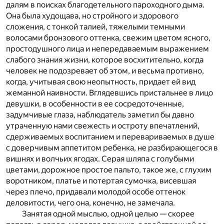
далям в поисках благодетельного пароходного дыма.
Она была худощава, но стройного и здорового
сложения, с тонкой талией, тяжелыми темными
волосами бронзового оттенка, свежим цветом ясного,
простодушного лица и непередаваемым выражением
слабого знания жизни, которое восхитительно, когда
человек не подозревает об этом, и весьма противно,
когда, учитывая свою неопытность, придает ей вид
жеманной наивности. Вглядевшись пристальнее в лицо
девушки, в особенности в ее сосредоточенные,
задумчивые глаза, наблюдатель заметил бы давно
утраченную нами свежесть и остроту впечатлений,
сдерживаемых воспитанием и перевариваемых в душе
с доверчивым аппетитом ребенка, не разбирающегося в
вишнях и волчьих ягодах. Серая шляпа с голубыми
цветами, дорожное простое пальто, такое же, с глухим
воротником, платье и потертая сумочка, висевшая
через плечо, придавали молодой особе оттенок
деловитости, чего она, конечно, не замечала.
Занятая одной мыслью, одной целью — скорее