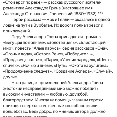
«Сто верст по реке» — рассказ русского писателя-
романтика Александра Грина (настоящее имя —
Александр Степанович Гриневский; 1880–1932).***
Герои рассказа — Нок и Гелли — оказались в одной
лодке на пути в Зурбаган. Их дорога полна тревог и
приключений.
Перу Александра Грина принадлежат романы
«Бегущая по волнам», «Золотая цепь», «Блистающий
мир», повесть «Алые паруса», серия рассказов «Она»,
«Огонь и вода», «Остров Рено», «Победитель»,
«Продавец счастья», «Пари», «Ученик чародея», «Шесть
спичек», «Ночью и днем», «Путь», «Охота на хулигана»,
«Продолжение следует», «Создание Аспера», «Случай»,
другие.
На страницах произведений Александра Грина
жестокий несправедливый мир можно победить
высокими чувствами — любовью, дружбой,
благородством. Иногда на помощь главным героям
приходят сверхъестественные способности или
волшебство. Ведь добро, по мнению автора, должно