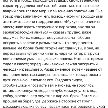
попасть в город, молодая девушка, с свойственной ее
характеру деликатной настойчивостью, тотчас после
аварии приняла все меры к выяснению положения. Она
говорила с капитаном, его помощником и пароходными
агентами; все они твердили одно: «Муху» не починить
здесь; надо ждать следующего парохода, а когда он
заблагорассудит явиться — сказать трудно, даже
подумав. Когда молодая девушка сошла на берег
погулять в зелени и размыслить, что предпринять
дальше, ее брови были огорченно сдвинуты, и она, не
переставая внутренно кипеть, нервно потирала руки
движениями умывающегося человека. Нок в это время
сидел в каюте; перед ним на койке лежал раскрытый
чемодан и револьвер. Раздраженное, потемневшее от
волнения лицо пассажира показывало, что задержка в
пути сильно ошеломила его. Он долго сидел,
сгорбившись и посвистывая; наконец, не торопясь,
встал, захлопнул чемодан и глубоко засунул его под
койку, а револьвер опустил в карман брюк. Затем он
прошел на берег, где, держась в стороне от групп
расхаживающих по лесу пассажиров, направился глухой