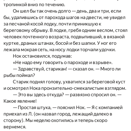
тропинкой вниз по течению.
Он шел бы так очень долго — день, два и три, если
бы, удалившись от парохода шагов на двести, не увидел
за песчаной косой лодку, почти приникшую к
береговому обрыву. В лодке, гребя одним веслом, стоял
человек почтенного возраста, подвыпивший, в вязаной
куртке, драных штанах, босой и без шапки. У ног его
лежала мокрая сеть, на носу лодки торчали удочки.
Нок остановился, подумав:
«Не надо ему говорить о пароходе и взрыве».
— Здравствуй, старикан! — сказал он. — Много ли
рыбы поймал?
Старик поднял голову, ухватился за береговой куст
и осмотрел Нока пронзительно-смекалистым взглядом.
— Это вы здесь откуда? — развязно спросил он. —
Какое явление!
— Простая штука, — пояснил Нок. — Я с компанией
приехал из Л. (он назвал город, лежащий далеко в
сторону). Мы неделю охотились и теперь скоро
вернемся.