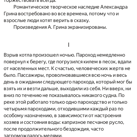
торжествовать всегда.
Романтическое творческое наследие Александра
Грина востребовано во все времена, потому что и
взрослые люди хотят верить в сказку.
Произведения А. Грина экранизированы.
I
В
зрыв котла произошел ночью. Пароход немедленно
повернул к берегу, где погрузился килем в песок, вдали
от населенных мест. К счастью, человеческих жертв не
было. Пассажиры, проволновавшиеся всю ночь и весь
день в ожидании следующего парохода, который мог бы
взять их и везти дальше, выходили из себя. Ни вверх, ни
вниз по течению не показывалось никакого судна. По
реке этой работало только одно пароходство и только
четырьмя пароходами, отходившими каждый раз по
особому назначению, в зависимости от настроения
хозяев и состояния воды: капризное песчаное русло,
после продолжительного бездождия, часто
загромождалось мелями.