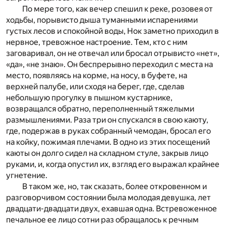
По мере того, как вечер спешил к реке, розовея от
ходьбы, порывисто дыша туманными испарениями
густых лесов и спокойной воды, Нок заметно приходил в
нервное, тревожное настроение. Тем, кто с ним
заговаривал, он не отвечал или бросал отрывисто «нет»,
«да», «не знаю». Он беспрерывно переходил с места на
место, появляясь на корме, на носу, в буфете, на
верхней палубе, или сходя на берег, где, сделав
небольшую прогулку в пышном кустарнике,
возвращался обратно, переполненный тяжелыми
размышлениями. Раза три он спускался в свою каюту,
где, подержав в руках собранный чемодан, бросал его
на койку, пожимая плечами. В одно из этих посещений
каюты он долго сидел на складном стуле, закрыв лицо
руками, и, когда опустил их, взгляд его выражал крайнее
угнетение.
В таком же, но, так сказать, более откровенном и
разговорчивом состоянии была молодая девушка, лет
двадцати-двадцати двух, ехавшая одна. Встревоженное
печальное ее лицо сотни раз обращалось к речным