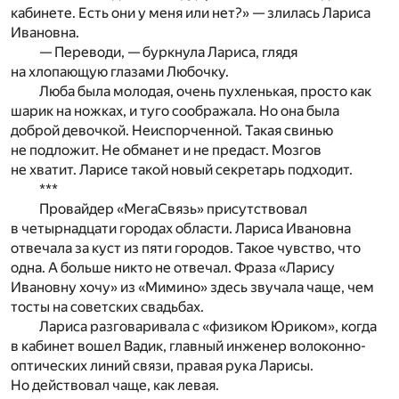
кабинете. Есть они у меня или нет?» — злилась Лариса
Ивановна.
— Переводи, — буркнула Лариса, глядя
на хлопающую глазами Любочку.
Люба была молодая, очень пухленькая, просто как
шарик на ножках, и туго соображала. Но она была
доброй девочкой. Неиспорченной. Такая свинью
не подложит. Не обманет и не предаст. Мозгов
не хватит. Ларисе такой новый секретарь подходит.
***
Провайдер «МегаСвязь» присутствовал
в четырнадцати городах области. Лариса Ивановна
отвечала за куст из пяти городов. Такое чувство, что
одна. А больше никто не отвечал. Фраза «Ларису
Ивановну хочу» из «Мимино» здесь звучала чаще, чем
тосты на советских свадьбах.
Лариса разговаривала с «физиком Юриком», когда
в кабинет вошел Вадик, главный инженер волоконно-
оптических линий связи, правая рука Ларисы.
Но действовал чаще, как левая.