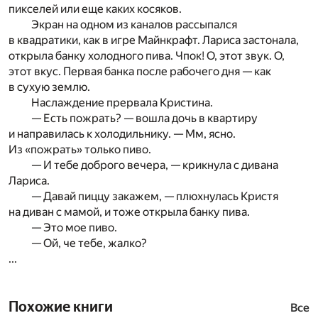
пикселей или еще каких косяков.
Экран на одном из каналов рассыпался
в квадратики, как в игре Майнкрафт. Лариса застонала,
открыла банку холодного пива. Чпок! О, этот звук. О,
этот вкус. Первая банка после рабочего дня — как
в сухую землю.
Наслаждение прервала Кристина.
— Есть пожрать? — вошла дочь в квартиру
и направилась к холодильнику. — Мм, ясно.
Из «пожрать» только пиво.
— И тебе доброго вечера, — крикнула с дивана
Лариса.
— Давай пиццу закажем, — плюхнулась Кристя
на диван с мамой, и тоже открыла банку пива.
— Это мое пиво.
— Ой, че тебе, жалко?
...
Похожие книги
Все