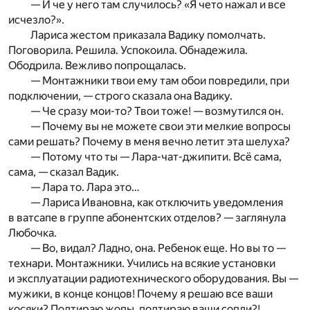
— И че у него там случилось? «Я чето нажал и все
исчезло?».
Лариса жестом приказала Вадику помолчать.
Поговорила. Решила. Успокоила. Обнадежила.
Ободрила. Вежливо попрощалась.
— Монтажники твои ему там обои повредили, при
подключении, — строго сказала она Вадику.
— Че сразу мои-то? Твои тоже! — возмутился он.
— Почему вы не можете свои эти мелкие вопросы
сами решать? Почему в меня вечно летит эта шелуха?
— Потому что ты — Лара-чат-джипити. Всё сама,
сама, — сказал Вадик.
— Лара то. Лара это…
— Лариса Ивановна, как отключить уведомления
в ватсапе в группе абонентских отделов? — заглянула
Любочка.
— Во, видал? Ладно, она. Ребенок еще. Но вы то —
технари. Монтажники. Учились на всякие установки
и эксплуатации радиотехнического оборудования. Вы —
мужики, в конце концов! Почему я решаю все ваши
косяки? Подтираю жопы, подтираю ваши сопли?!