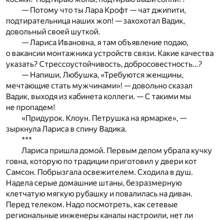
— Потому что ты Лара Крофт — чат джипити,
подтирательница наших жоп! — захохотал Вадик,
довольный своей шуткой.
— Лариса Ивановна, я там объявление подаю,
о вакансии монтажника устройств связи. Какие качества
указать? Стрессоустойчивость, добросовестность…?
— Напиши, Любушка, «Требуются женщины,
мечтающие стать мужчинами»! — довольно сказал
Вадик, выходя из кабинета коллеги. — С такими мы
не пропадем!
«Придурок. Клоун. Петрушка на ярмарке», —
зыркнула Лариса в спину Вадика.
***
Лариса пришла домой. Первым делом убрала кучку
говна, которую по традиции приготовил у двери кот
Самсон. Побрызгала освежителем. Сходила в душ.
Надела серые домашние штаны, безразмерную
клетчатую мягкую рубашку и повалилась на диван.
Перед телеком. Надо посмотреть, как сетевые
региональные инженеры каналы настроили, нет ли