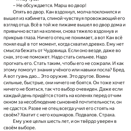
– Не обсуждается. Марш во двор!
Опять во двор. Кан вздохнул, молча поклонился и
вышел из кабинета, спиной чувствуя провожающий его
взгляд отца. Всё в той же пижаме вышел во двор дома и
привычно встал на колени, снова тяжело вздохнув и
прикрыв глаза. Ничего отец не понимает, а вот Кан всё
понял ещё в тот момент, когда схватил древко. Ему нет
смысла бежать от Чудовища. Если оно везде, даже во
снах, это не поможет. Надо стать сильнее. Надо
прогнать его. Стать таким, чтобы его не сожрали. И как
этому помогут знания учёного или навыки посла? Бред.
А вот гуань дао… Это оружие. Это другое. Воины
сильные, быстрые, они ничего не боятся. Он тоже хочет
ничего не бояться, так что выбор очевиден. Даже если
каждый день придётся стоять на коленях перед отчим
окном за несоблюдение сыновней почтительности, он
не сдастся. Разве не отец всегда учил его стоять на
своём? Хватит с него кошмаров. Подвалов. Страха.
Ему уже целых шесть лет, и он твёрдо уверен в
своём выборе.