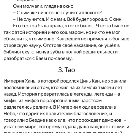
Они молчали, глядя на окно.
– С ним же ничего не случится плохого?
– Не случится. И с нами. Всё будет хорошо, Сюин.
Его сестра была права, что-то было… Что-то было не
так с этой историей и его кошмаром, но никто не мог
объяснить, что именно. Кан решил не применять больше
отцовскую науку. Отстояв своё наказание, он ушёл в
библиотеку, стиснув зубы в полной решительности
разобраться с Баем по-своему.
3. Тао
Империя Хань, в которой родился Цинь Кан, не хранила
воспоминаний о том, кто жил на их землях тысячи лет
назад. История превратилась в легенды, легенды – в
мифы, из мифов по разрозненным царствам
разлетелись религии. В Империи люди веровали в
Небо, что дарит их правителям благословение, и
говорили о Бездне как о зле, что порождает демонов, –
ужасном мире, которому отдана душа каждого шэнми, и