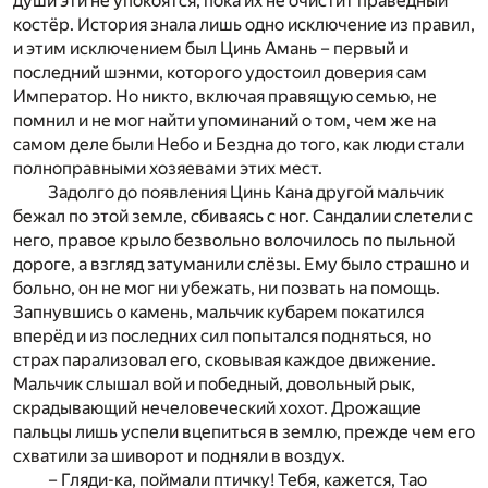
души эти не упокоятся, пока их не очистит праведный
костёр. История знала лишь одно исключение из правил,
и этим исключением был Цинь Амань – первый и
последний шэнми, которого удостоил доверия сам
Император. Но никто, включая правящую семью, не
помнил и не мог найти упоминаний о том, чем же на
самом деле были Небо и Бездна до того, как люди стали
полноправными хозяевами этих мест.
Задолго до появления Цинь Кана другой мальчик
бежал по этой земле, сбиваясь с ног. Сандалии слетели с
него, правое крыло безвольно волочилось по пыльной
дороге, а взгляд затуманили слёзы. Ему было страшно и
больно, он не мог ни убежать, ни позвать на помощь.
Запнувшись о камень, мальчик кубарем покатился
вперёд и из последних сил попытался подняться, но
страх парализовал его, сковывая каждое движение.
Мальчик слышал вой и победный, довольный рык,
скрадывающий нечеловеческий хохот. Дрожащие
пальцы лишь успели вцепиться в землю, прежде чем его
схватили за шиворот и подняли в воздух.
– Гляди-ка, поймали птичку! Тебя, кажется, Тао