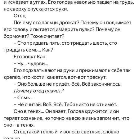
и исчезает в углах. Его голова невольно падает на грудь,
но сверху опускаются руки.
Отец.
Почему его пальцы дрожат? Почему он поднимает
его голову и пытается измерить пульс? Почему он
бормочет? Тоже считает?
– Сто тридцать пять, сто тридцать шесть, сто
тридцать семь… Кан?
Его зовут Кан.
– Чу… чудови…
Его подхватывают на руки и прижимают к себе так
крепко, что кости, кажется, вот-вот треснут.
– Оно больше не придёт. Всё. Всё закончилось.
Почему отец плачет?
– Семь…
– Не считай. Всё. Всё. Тебя никто не отнимет.
Оно в тенях… Он знает. Голова кружится, и он
теряет сознание, но точно на всю жизнь запомнит, что
оно – в тенях.
Отец такой тёплый, и волосы светлые, словно
солнце…