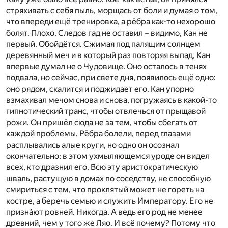
стряхивать с себя пыль, морщась от боли и думая о том,
что впереди ещё тренировка, а рёбра как-то нехорошо
болят. Плохо. Следов гад не оставил – видимо, Кан не
первый. Обойдётся. Сжимая под палящим солнцем
деревянный меч и в который раз повторяя выпад, Кан
впервые думал не о Чудовище. Оно осталось в тенях
подвала, но сейчас, при свете дня, появилось ещё одно:
оно рядом, скалится и поджидает его. Кан упорно
взмахивал мечом снова и снова, погружаясь в какой-то
гипнотический транс, чтобы отвлечься от прыщавой
рожи. Он пришёл сюда не за тем, чтобы сбегать от
каждой проблемы. Рёбра болели, перед глазами
расплывались алые круги, но одно он осознал
окончательно: в этом ухмыляющемся уроде он видел
всех, кто дразнил его. Всю эту аристократическую
шваль, растущую в домах по соседству, не способную
смириться с тем, что проклятый может не гореть на
костре, а беречь семью и служить Императору. Его не
призна́ют ровней. Никогда. А ведь его род не менее
древний, чем у того же Ляо. И всё почему? Потому что