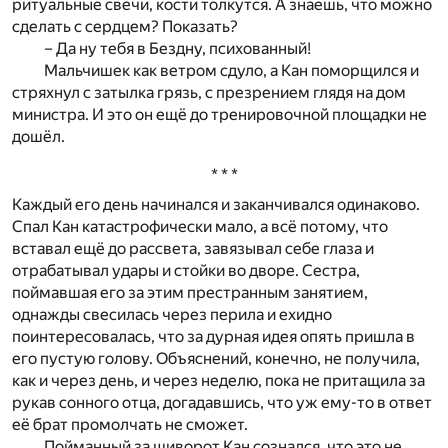
ритуальные свечи, кости толкутся. А знаешь, что можно
сделать с сердцем? Показать?
– Да ну тебя в Бездну, психованный!
Мальчишек как ветром сдуло, а Кан поморщился и
стряхнул с затылка грязь, с презрением глядя на дом
министра. И это он ещё до тренировочной площадки не
дошёл.
* * *
Каждый его день начинался и заканчивался одинаково.
Спал Кан катастрофически мало, а всё потому, что
вставал ещё до рассвета, завязывал себе глаза и
отрабатывал удары и стойки во дворе. Сестра,
поймавшая его за этим престранным занятием,
однажды свесилась через перила и ехидно
поинтересовалась, что за дурная идея опять пришла в
его пустую голову. Объяснений, конечно, не получила,
как и через день, и через неделю, пока не притащила за
рукав сонного отца, догадавшись, что уж ему-то в ответ
её брат промолчать не сможет.
Пойманный за шиворот Кан сознался, что это не