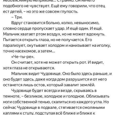
необъяснимую неприязнь… Странно. Он ничего
подобного не чувствует. Ещё ему говорили, что отец
ест детей, – но это же совсем глупость.
– Три.
Вдруг становится больно, колко, невыносимо,
словно сердце пропускает удар. И ещё один. И ещё.
Мальчик хватает ртом воздух, но не может вдохнуть.
Пытается открыть глаза, но не получается. Его
парализует, окутывает холодом и нанизывает на иголку,
точно насекомое, а затем…
«Че-ты-ре».
Он считает, хотя не может открыть рот. И видит,
хотя глаза не открываются.
Мальчик видит Чудовище. Оно было здесь раньше, и
оно будет здесь, даже когда дом разрушится и от него
останется лишь остов, который завалит землёй.
Чудовище будет всегда и везде, скрываясь в
темноте, – безликое, холодное и голодное. Облизывать
ноги собственной тенью, скалиться из каждого угла. Но
сейчас Чудовище в подвале, стягивается смоляными
каплями к стулу, подступая всё ближе и ближе к