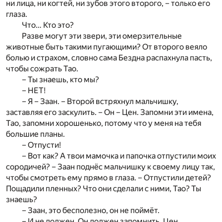
ни лица, ни когтей, ни зубов этого второго, – только его
глаза.
Что… Кто это?
Разве могут эти звери, эти омерзительные
животные быть такими пугающими? От второго веяло
болью и страхом, словно сама Бездна распахнула пасть,
чтобы сожрать Тао.
– Ты знаешь, кто мы?
– НЕТ!
– Я – Заан. – Второй встряхнул мальчишку,
заставляя его заскулить. – Он – Цен. Запомни эти имена,
Тао, запомни хорошенько, потому что у меня на тебя
большие планы.
– Отпусти!
– Вот как? А твои мамочка и папочка отпустили моих
сородичей? – Заан поднёс мальчишку к своему лицу так,
чтобы смотреть ему прямо в глаза. – Отпустили детей?
Пощадили пленных? Что они сделали с ними, Тао? Ты
знаешь?
– Заан, это бесполезно, он не поймёт.
– И не должен. Он должен запомнить, Цен.