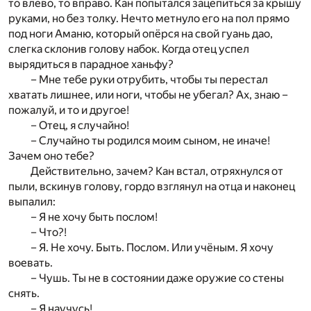
то влево, то вправо. Кан попытался зацепиться за крышу
руками, но без толку. Нечто метнуло его на пол прямо
под ноги Аманю, который опёрся на свой гуань дао,
слегка склонив голову набок. Когда отец успел
вырядиться в парадное ханьфу?
– Мне тебе руки отрубить, чтобы ты перестал
хватать лишнее, или ноги, чтобы не убегал? Ах, знаю –
пожалуй, и то и другое!
– Отец, я случайно!
– Случайно ты родился моим сыном, не иначе!
Зачем оно тебе?
Действительно, зачем? Кан встал, отряхнулся от
пыли, вскинув голову, гордо взглянул на отца и наконец
выпалил:
– Я не хочу быть послом!
– Что?!
– Я. Не хочу. Быть. Послом. Или учёным. Я хочу
воевать.
– Чушь. Ты не в состоянии даже оружие со стены
снять.
– Я научусь!