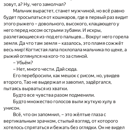
зовут, а? Ну, чего замолчал?
Мальчик вырастет, станет мужчиной, но всё равно
будет просыпаться от кошмаров, где в первый раз видит
этого рыжего – довольного, высокого, клацающего у
него перед носом острыми зубами. И искры,
разлетающиеся из-под его пальцев… Вокруг него горела
земля. Да что там земля – казалось, это пламя сожжёт
весь мир! Когтистая лапа похлопала мальчика по щеке, а
рыжий оглянулся на кого-то за спиной.
– Убьём?
– Нет, много чести. Дай сюда.
Его перебросили, как мешок с рисом, но, увидев
второго, Тао не выдержал и завопил, задёргался,
пытаясь вырваться из хватки.
Будто все чувства разом подменили.
Будто множество голосов выли жуткую хулу в
унисон.
Всё, что он запомнил, – это жёлтые глаза с
вертикальным зрачком, стылый взгляд, от которого
хотелось спрятаться и бежать без оглядки. Он не видел