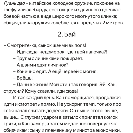
Гуань дао
– китайское холодное оружие, похожее на
глефу или алебарду, состоящее из длинного древка с
боевой частью в виде широкого изогнутого клинка;
общая длина оружия колеблется в пределах 2 метров.
2. Бай
– Смотрите-ка, сынок шэнми выполз!
– Иди сюда, недомерок, где твой папочка?!
– Трупы с личинками пожирает.
– А шэнми едят личинок?
– Конечно едят. А ещё червей с могил.
– Врёшь!
– Да ни в жизнь! Мой отец так говорил. Эй, Кан,
струсил? Кому сказали, иди сюда!
И так каждый день. Кан поморщился, продолжая
идти и смотреть прямо. Не ускорил темп, только про
себя начал считать до десяти. Он выше этого, выше,
выше… С глухим ударом в затылок прилетел комок
грязи, и Кан замер, а затем медленно повернулся к
обидчикам: сыну и племяннику министра экономики,