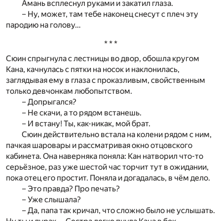
Амань всплеснул руками и закатил глаза.
– Ну, может, там тебе наконец снесут с плеч эту
пародию на голову…
* * *
Сюин спрыгнула с лестницы во двор, обошла кругом
Кана, качнулась с пятки на носок и наклонилась,
заглядывая ему в глаза с проказливым, свойственным
только девчонкам любопытством.
– Допрыгался?
– Не скачи, а то рядом встанешь.
– И встану! Ты, как-никак, мой брат.
Сюин действительно встала на колени рядом с ним,
пачкая шаровары и рассматривая окно отцовского
кабинета. Она наверняка поняла: Кан натворил что-то
серьёзное, раз уже шестой час торчит тут в ожидании,
пока отец его простит. Поняла и догадалась, в чём дело.
– Это правда? Про печать?
– Уже слышала?
– Да, папа так кричал, что сложно было не услышать.