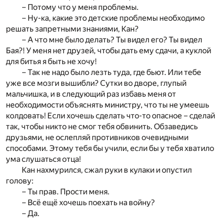
– Потому что у меня проблемы.
– Ну-ка, какие это детские проблемы необходимо
решать запретными знаниями, Кан?
– А что мне было делать? Ты видел его? Ты видел
Бая?! У меня нет друзей, чтобы дать ему сдачи, а куклой
для битья я быть не хочу!
– Так не надо было лезть туда, где бьют. Или тебе
уже все мозги вышибли? Сутки во дворе, глупый
мальчишка, и в следующий раз избавь меня от
необходимости объяснять министру, что ты не умеешь
колдовать! Если хочешь сделать что-то опасное – сделай
так, чтобы никто не смог тебя обвинить. Обзаведись
друзьями, не ослепляй противников очевидными
способами. Этому тебя бы учили, если бы у тебя хватило
ума слушаться отца!
Кан нахмурился, сжал руки в кулаки и опустил
голову:
– Ты прав. Прости меня.
– Всё ещё хочешь поехать на войну?
– Да.