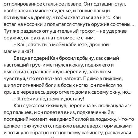
отполированное стальное лезвие. Он подтащил стул,
взобрался на мягкое сиденье, и тонкие пальцы
потянулись к древку, чтобы схватиться за него. Кан
встал на носочки и попытался стянуть оружие со стены…
Тут же раздался оглушительный грохот – не удержав
оружие, он рухнул на пол вместе с ним.
– Кан, опять ты в моём кабинете, дрянной
мальчишка?!
Бездна подери! Кан бросил добычу, как самый
настоящий трус, и метнулся к окну, поднял его и
выскочил на раскалённую черепицу, затылком
чувствуя, что его вот-вот нагонят. Прямо в пижаме,
шипя от огненной боли в босых ногах, он понёсся по
крыше через весь двор отчего дома к своему окну, но…
– Я тебя из-под земли достану!
Кан с ужасом хихикнул, черепица выскользнула из-
под пальцев, и он полетел вниз, подхваченный в
последний момент невидимой силой за лодыжку. Что-то
цепкое тряхнуло его, подняло выше вверх тормашками
и потянуло обратно к отцовскому кабинету, раскачивая