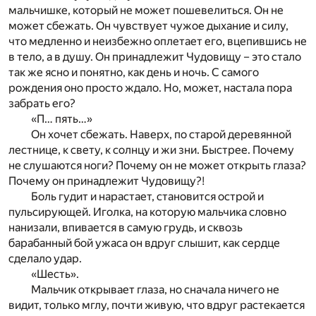
мальчишке, который не может пошевелиться. Он не
может сбежать. Он чувствует чужое дыхание и силу,
что медленно и неизбежно оплетает его, вцепившись не
в тело, а в душу. Он принадлежит Чудовищу – это стало
так же ясно и понятно, как день и ночь. С самого
рождения оно просто ждало. Но, может, настала пора
забрать его?
«П… пять…»
Он хочет сбежать. Наверх, по старой деревянной
лестнице, к свету, к солнцу и жи зни. Быстрее. Почему
не слушаются ноги? Почему он не может открыть глаза?
Почему он принадлежит Чудовищу?!
Боль гудит и нарастает, становится острой и
пульсирующей. Иголка, на которую мальчика словно
нанизали, впивается в самую грудь, и сквозь
барабанный бой ужаса он вдруг слышит, как сердце
сделало удар.
«Шесть».
Мальчик открывает глаза, но сначала ничего не
видит, только мглу, почти живую, что вдруг растекается