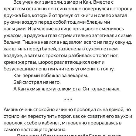
Все ученики замерли, замер и Кан. Вместе с
десятком остальных он синхронно повернулся в сторону
дружка Бая, который отпрянул от книги и слепо хватал
руками воздух перед собой тощими бледными
пальцами. Изумление на лице прыщавого сменилось
ужасом, а радужки глаз стремительно затягивали сизые
бельма. Тишина нависла над залом всего на пару секунд,
как штиль перед бурей, зазвенела в сухом летнем
воздухе, а затем с грохотом разбилась о топот ног,
крики жертвы, шорох разлетающихся книг и
безуспешные попытки учителя угомонить толпу.
Кан первый побежал за лекарем.
Бай смотрел на него.
А Кан ухмылялся уголком рта. Он только начал.
* * *
Амань очень спокойно и чинно проводил сына домой, но
стоило им переступить порог, как он схватил его за ухо и
поволок к себе в кабинет, мгновенно превращаясь в
самого настоящего демона.