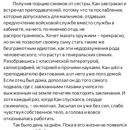
Получив порцию синяков от сестры, Кан завтракал и
встречал преподавателей, потому что те послабления,
которые допускались для мальчиков, отдавших
предпочтение войсковой службе вместо службы в
кабинете, на него, по мнению отца, не
распространялись. Хочет махать оружием – прекрасно,
но он не позволит своему сыну стать таким же
безграмотным идиотом, как эти недоразумения рода
человеческого, что растут в генеральских семьях.
Разобравшись с классической литературой,
каллиграфией, историей и прочими науками, Кан шёл к
преподавателю фехтования, а от него уже полз домой.
Если отец был дома, доползал он до того самого
подвала, где с завязанными глазами учился по
выжженным на земле печатям повторять заклинания. И
хотя каждый раз, когда Кан спускался, сердце
сжималось, – он молчал. Засыпал он уже без сил, слабо
чувствуя собственное тело, а голова и вовсе
отказывалась работать.
Так было день за днём. Пока в его жизни не появился