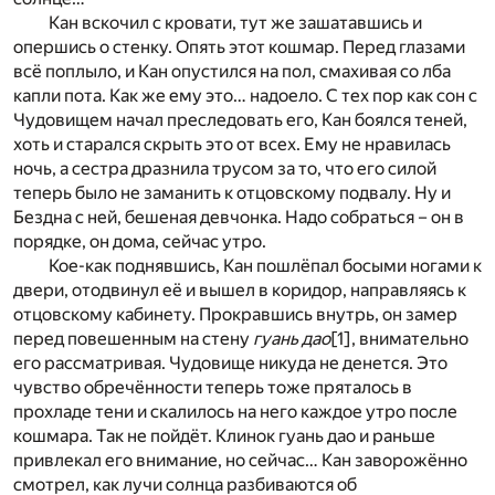
Кан вскочил с кровати, тут же зашатавшись и
опершись о стенку. Опять этот кошмар. Перед глазами
всё поплыло, и Кан опустился на пол, смахивая со лба
капли пота. Как же ему это… надоело. С тех пор как сон с
Чудовищем начал преследовать его, Кан боялся теней,
хоть и старался скрыть это от всех. Ему не нравилась
ночь, а сестра дразнила трусом за то, что его силой
теперь было не заманить к отцовскому подвалу. Ну и
Бездна с ней, бешеная девчонка. Надо собраться – он в
порядке, он дома, сейчас утро.
Кое-как поднявшись, Кан пошлёпал босыми ногами к
двери, отодвинул её и вышел в коридор, направляясь к
отцовскому кабинету. Прокравшись внутрь, он замер
перед повешенным на стену
гуань дао
[1]
, внимательно
его рассматривая. Чудовище никуда не денется. Это
чувство обречённости теперь тоже пряталось в
прохладе тени и скалилось на него каждое утро после
кошмара. Так не пойдёт. Клинок гуань дао и раньше
привлекал его внимание, но сейчас… Кан заворожённо
смотрел, как лучи солнца разбиваются об