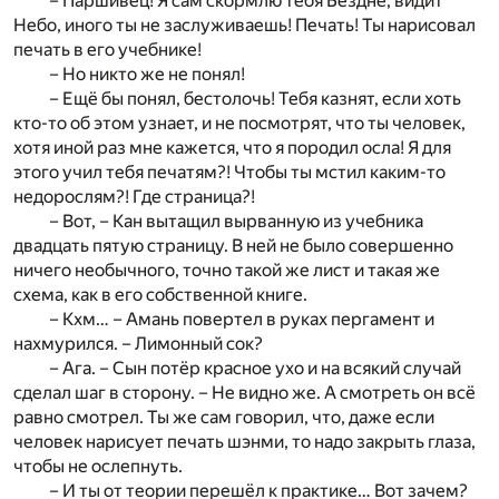
– Паршивец! Я сам скормлю тебя Бездне, видит
Небо, иного ты не заслуживаешь! Печать! Ты нарисовал
печать в его учебнике!
– Но никто же не понял!
– Ещё бы понял, бестолочь! Тебя казнят, если хоть
кто-то об этом узнает, и не посмотрят, что ты человек,
хотя иной раз мне кажется, что я породил осла! Я для
этого учил тебя печатям?! Чтобы ты мстил каким-то
недорослям?! Где страница?!
– Вот, – Кан вытащил вырванную из учебника
двадцать пятую страницу. В ней не было совершенно
ничего необычного, точно такой же лист и такая же
схема, как в его собственной книге.
– Кхм… – Амань повертел в руках пергамент и
нахмурился. – Лимонный сок?
– Ага. – Сын потёр красное ухо и на всякий случай
сделал шаг в сторону. – Не видно же. А смотреть он всё
равно смотрел. Ты же сам говорил, что, даже если
человек нарисует печать шэнми, то надо закрыть глаза,
чтобы не ослепнуть.
– И ты от теории перешёл к практике… Вот зачем?