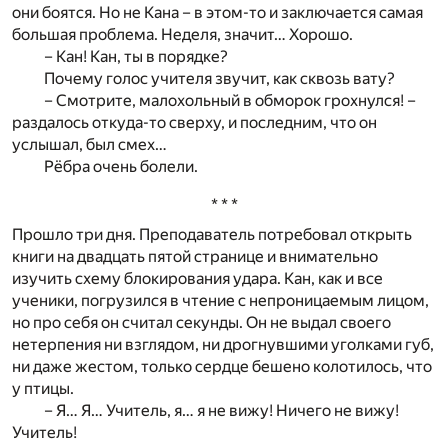
они боятся. Но не Кана – в этом-то и заключается самая
большая проблема. Неделя, значит… Хорошо.
– Кан! Кан, ты в порядке?
Почему голос учителя звучит, как сквозь вату?
– Смотрите, малохольный в обморок грохнулся! –
раздалось откуда-то сверху, и последним, что он
услышал, был смех…
Рёбра очень болели.
* * *
Прошло три дня. Преподаватель потребовал открыть
книги на двадцать пятой странице и внимательно
изучить схему блокирования удара. Кан, как и все
ученики, погрузился в чтение с непроницаемым лицом,
но про себя он считал секунды. Он не выдал своего
нетерпения ни взглядом, ни дрогнувшими уголками губ,
ни даже жестом, только сердце бешено колотилось, что
у птицы.
– Я… Я… Учитель, я… я не вижу! Ничего не вижу!
Учитель!