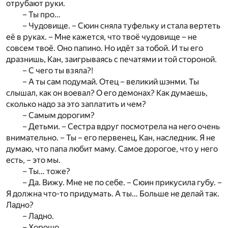
отрубают руки.
– Ты про…
– Чудовище. – Сюин сняла туфельку и стала вертеть
её в руках. – Мне кажется, что твоё чудовище – не
совсем твоё. Оно папино. Но идёт за тобой. И ты его
дразнишь, Кан, заигрываясь с печатями и той стороной.
– С чего ты взяла?!
– А ты сам подумай. Отец – великий шэнми. Ты
слышал, как он воевал? О его демонах? Как думаешь,
сколько надо за это заплатить и чем?
– Самым дорогим?
– Детьми. – Сестра вдруг посмотрела на него очень
внимательно. – Ты – его первенец, Кан, наследник. Я не
думаю, что папа любит маму. Самое дорогое, что у него
есть, – это мы.
– Ты… тоже?
– Да. Вижу. Мне не по себе. – Сюин прикусила губу. –
Я должна что-то придумать. А ты… Больше не делай так.
Ладно?
– Ладно.
– Хорошо…