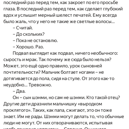
последний раз перед тем, как закроет по его просьбе
глаза. В последний раз перед тем, как сделает глубокий
вдох и услышит мерный шелест печатей. Ему всегда
было жаль, что у него не такие же светлые волосы…
– Считай.
– До скольких?
– Пока не остановлю.
– Хорошо. Раз.
Подвал выглядит как подвал, ничего необычного:
сырость и мрак. Так почему же сюда было нельзя?
Может, это ещё одно правило, урок сыновней
почтительности? Мальчик болтает ногами – не
дотягивается до пола, сидя на стуле. От этого как-то
неудобно… Тревожно.
– Два.
Он – сын шэнми, но сам не шэнми. Кто такой отец?
Другие дети дразнили мальчишку «выродком
проклятого». Таких, как папа, сжигают, это он тоже
знает. Им не рады. Шэнми могут делать то, что обычные
люди не могут. От них отворачиваются, испытывая