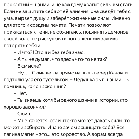
проклятый – шэнми, и не каждому хватит силы им стать.
Если не защитить себя от её влияния, она сведёт тебя с
ума, вырвет душу и заберёт жизненные силы. Именно
для этого и созданы печати. Печати позволяют
прикасаться к Тени, не обжигаясь, подчинять демонов
своей воле, не рискуя быть поглощённым заживо,
потерять себя и…
– И что?! Это я и без тебя знаю!
– А ты не думал, что здесь что-то не так?
– В смысле?
– Ну… – Сюин легла прямо на пыль перед Каном и
подтолкнула его туфелькой. – Дедушка был шэнми. Ты
помнишь, как он закончил?
– Нет.
– Ты знаешь хотя бы одного шэнми в истории, кто
хорошо закончил?
– Сюин…
– Мне кажется, если что-то может давать силы, то
может и забирать. Иначе зачем защищать себя? Вся
папина магия – это… это воровство. А ворам всегда