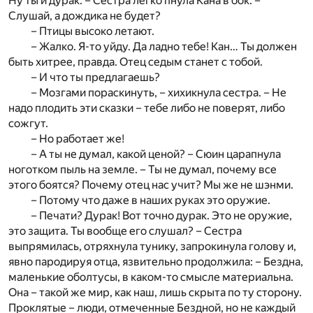
Ну ты и дурак. – Сестра легко пнула Кана в бок. –
Слушай, а дождика не будет?
– Птицы высоко летают.
– Жалко. Я-то уйду. Да ладно тебе! Кан… Ты должен
быть хитрее, правда. Отец седым станет с тобой.
– И что ты предлагаешь?
– Мозгами пораскинуть, – хихикнула сестра. – Не
надо плодить эти сказки – тебе либо не поверят, либо
сожгут.
– Но работает же!
– А ты не думал, какой ценой? – Сюин царапнула
ноготком пыль на земле. – Ты не думал, почему все
этого боятся? Почему отец нас учит? Мы же не шэнми.
– Потому что даже в наших руках это оружие.
– Печати? Дурак! Вот точно дурак. Это не оружие,
это защита. Ты вообще его слушал? – Сестра
выпрямилась, отряхнула тунику, запрокинула голову и,
явно пародируя отца, язвительно продолжила: – Бездна,
маленькие оболтусы, в каком-то смысле материальна.
Она – такой же мир, как наш, лишь скрыта по ту сторону.
Проклятые – люди, отмеченные Бездной, но не каждый