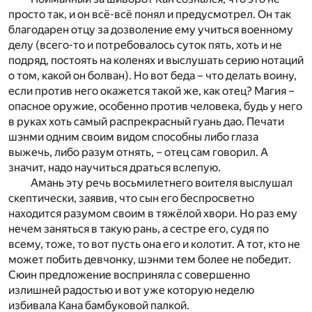
просто так, и он всё-всё понял и предусмотрел. Он так
благодарен отцу за дозволение ему учиться военному
делу (всего-то и потребовалось суток пять, хоть и не
подряд, постоять на коленях и выслушать серию нотаций
о том, какой он болван). Но вот беда – что делать воину,
если против него окажется такой же, как отец? Магия –
опасное оружие, особенно против человека, будь у него
в руках хоть самый распрекрасный гуань дао. Печати
шэнми одним своим видом способны либо глаза
выжечь, либо разум отнять, – отец сам говорил. А
значит, надо научиться драться вслепую.
Амань эту речь восьмилетнего воителя выслушал
скептически, заявив, что сын его беспросветно
находится разумом своим в тяжёлой хвори. Но раз ему
нечем заняться в такую рань, а сестре его, судя по
всему, тоже, то вот пусть она его и колотит. А тот, кто не
может побить девчонку, шэнми тем более не победит.
Сюин предложение восприняла с совершенно
излишней радостью и вот уже которую неделю
избивала Кана бамбуковой палкой.