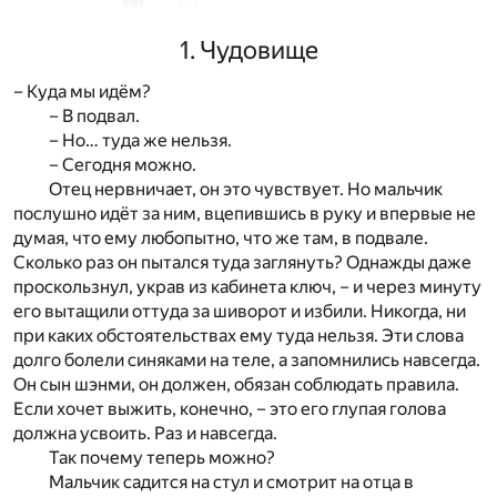
1. Чудовище
– Куда мы идём?
– В подвал.
– Но… туда же нельзя.
– Сегодня можно.
Отец нервничает, он это чувствует. Но мальчик
послушно идёт за ним, вцепившись в руку и впервые не
думая, что ему любопытно, что же там, в подвале.
Сколько раз он пытался туда заглянуть? Однажды даже
проскользнул, украв из кабинета ключ, – и через минуту
его вытащили оттуда за шиворот и избили. Никогда, ни
при каких обстоятельствах ему туда нельзя. Эти слова
долго болели синяками на теле, а запомнились навсегда.
Он сын шэнми, он должен, обязан соблюдать правила.
Если хочет выжить, конечно, – это его глупая голова
должна усвоить. Раз и навсегда.
Так почему теперь можно?
Мальчик садится на стул и смотрит на отца в