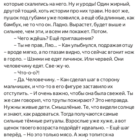
которые скалились на него. Ну и уроды! Один жирный,
другой тощий, хоть истории про них трави. Но вот же,
пушок под губами уже появился, а ещё оба длинные, как
бамбук, не то что он. Ладно. Вырастет, будет выше и
сильнее, чем эти, и всем им покажет. Потом.
– Чего ждёшь? Ещё приглашения?
– Ты не прав, Ляо… – Кан улыбнулся, подражая отцу
– вроде мягко, а по глазам видно, что сейчас вгонит нож
в горло. – Шэнми не едят личинок. Или червей. Они
человечину едят. Све-жу-ю.
– Что-о-о?!
– Да. Человечину. – Кан сделал шаг в сторону
мальчишек, и что-то в его фигуре заставило их
отступить. – И очень важно, чтобы она была свежей. Ты
же сам говорил, что трупы пожирают? Это неправда.
Нужны живые дети. Смышлёные. Те, что видели солнце
и знают, как радоваться. Тогда получаются самые
сильные тёмные ритуалы. Взрослые уже хуже, а вот
щенок твоего возраста подойдёт идеально. – Ещё шаг
вперёд. – Но это только мясо. А жир топится на