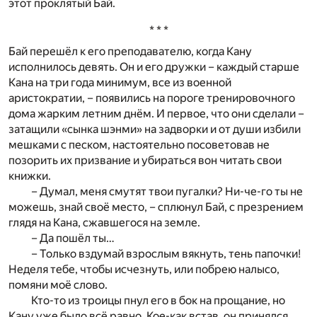
этот проклятый Бай.
* * *
Бай перешёл к его преподавателю, когда Кану
исполнилось девять. Он и его дружки – каждый старше
Кана на три года минимум, все из военной
аристократии, – появились на пороге тренировочного
дома жарким летним днём. И первое, что они сделали –
затащили «сынка шэнми» на задворки и от души избили
мешками с песком, настоятельно посоветовав не
позорить их призвание и убираться вон читать свои
книжки.
– Думал, меня смутят твои пугалки? Ни-че-го ты не
можешь, знай своё место, – сплюнул Бай, с презрением
глядя на Кана, сжавшегося на земле.
– Да пошёл ты…
– Только вздумай взрослым вякнуть, тень папочки!
Неделя тебе, чтобы исчезнуть, или побрею налысо,
помяни моё слово.
Кто-то из троицы пнул его в бок на прощание, но
Кану уже было всё равно. Кое-как встав, он принялся