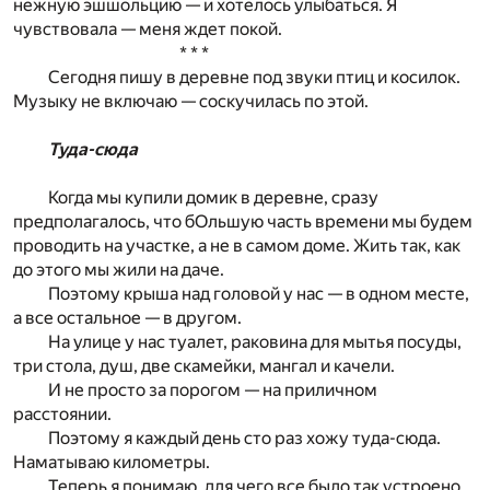
нежную эшшольцию — и хотелось улыбаться. Я
чувствовала — меня ждет покой.
* * *
Сегодня пишу в деревне под звуки птиц и косилок.
Музыку не включаю — соскучилась по этой.
Туда-сюда
Когда мы купили домик в деревне, сразу
предполагалось, что бОльшую часть времени мы будем
проводить на участке, а не в самом доме. Жить так, как
до этого мы жили на даче.
Поэтому крыша над головой у нас — в одном месте,
а все остальное — в другом.
На улице у нас туалет, раковина для мытья посуды,
три стола, душ, две скамейки, мангал и качели.
И не просто за порогом — на приличном
расстоянии.
Поэтому я каждый день сто раз хожу туда-сюда.
Наматываю километры.
Теперь я понимаю, для чего все было так устроено.