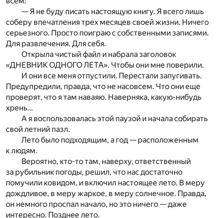
всем:
— Я не буду писать настоящую книгу. Я всего лишь
соберу впечатления трех месяцев своей жизни. Ничего
серьезного. Просто поиграю с собственными записями.
Для развлечения. Для себя.
Открыла чистый файл и набрала заголовок
«ДНЕВНИК ОДНОГО ЛЕТА». Чтобы они мне поверили.
И они все меня отпустили. Перестали запугивать.
Предупредили, правда, что не насовсем. Что они еще
проверят, что я там наваяю. Наверняка, какую-нибудь
хрень…
А я воспользовалась этой паузой и начала собирать
свой летний пазл.
Лето было подходящим, а год — расположенным
к людям.
Вероятно, кто-то там, наверху, ответственный
за рубильник погоды, решил, что нас достаточно
помучили ковидом, и включил настоящее лето. В меру
дождливое, в меру жаркое, в меру солнечное. Правда,
он немного проспал начало, но это ничего — даже
интересно. Позднее лето.