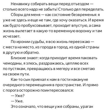
Ненавижу собирать вещи перед отъездом —
столько всего надо не забыть! Столько дел переделать.
Сборы для меня — как состояние безвременья: я
уже не здесь и еще не там, где хочу оказаться. И время
как будто пробуксовывает, проходит впустую, а сама
жизнь вылетает в какую-то временную воронку и там
исчезает.
По иронии судьбы, я всю жизнь переезжаю —
с места на место, из города в город, из одной страны
в другую и обратно.
Близкие знают: когда приходит время паковать
чемоданы, я злюсь, раздражаюсь, цепляю всех
по пустякам, превращаюсь в мегеру и все сметаю
на своем пути.
Как-то сын приехал к нам в гости накануне
очередного перемещения в пространстве. И прямо
с порога осторожно поинтересовался:
— Уже?
— Уже.
Это означало, что вещи уже собраны, ураган