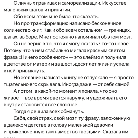
О личных границах и самореализации. Искусстве
маленьких шагов и принятии.
Обо всем этом мне было что сказать.
Но про трансформацию написано бесконечное
количество книг. Как и обо всем остальном — границах,
шагах, выборе. Мне постоянно напоминал об этом мозг.
Он не верил в то, что я смогу сказать что-то новое.
Потому что в нем стабильно мигала красным светом
фраза «Ничего особенного» — это клеймо я получила
в детстве от матери и за шестьдесят лет жизни успела
к ней привыкнуть.
Но желание написать книгу не отпускало — я просто
тщательно его скрывала. Иногда даже — от себя самой.
А потом, в какой-то момент я поняла, что оно
живое — все время рвется наружу, и удерживать его
внутри становится все сложнее.
Тогда я решила всех обмануть.
Себя, свой страх, свой мозг, ту фразу, заложенную
в далеком детстве в голову маленькой девочки
и приколоченную там намертво гвоздями. Сказала им