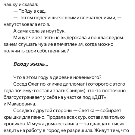
чашку и сказал:
— Пойду в сад.
— Потом поделишься своими впечатлениями, —
напутствовала его я.
А сама села за ноутбук.
Минут через пять не выдержала и пошла следом:
зачем слушать чужие впечатления, когда можно
получить свои собственные?
Всюду жизнь…
Что в этом году в деревне новенького?
Сосед Олег по кличке дипломат (которого с этого
года почему-то стали звать Саидом) что-то постоянно
благоустраивает у себя на участке под «ДДТ»
и Макаревича.
Соседка с другой стороны — Светка — собирает
крышки для панно. Продала всех кур, оставила только
кроликов. И мужа дома оставила — за двадцать тысяч
ездить на работу в город не разрешила. Живут тем, что