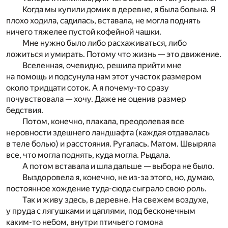
Когда мы купили домик в деревне, я была больна. Я
плохо ходила, садилась, вставала, не могла поднять
ничего тяжелее пустой кофейной чашки.
Мне нужно было либо расхаживаться, либо
ложиться и умирать. Потому что жизнь — это движение.
Вселенная, очевидно, решила прийти мне
на помощь и подсунула нам этот участок размером
около тридцати соток. А я почему-то сразу
почувствовала — хочу. Даже не оценив размер
бедствия.
Потом, конечно, плакала, преодолевая все
неровности здешнего ландшафта (каждая отдавалась
в теле болью) и расстояния. Ругалась. Матом. Швыряла
все, что могла поднять, куда могла. Рыдала.
А потом вставала и шла дальше — выбора не было.
Выздоровела я, конечно, не из-за этого, но, думаю,
постоянное хождение туда-сюда сыграло свою роль.
Так и живу здесь, в деревне. На свежем воздухе,
у пруда с лягушками и цаплями, под бесконечным
каким-то небом, внутри птичьего гомона