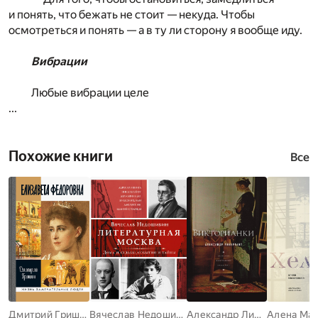
и понять, что бежать не стоит — некуда. Чтобы
осмотреться и понять — а в ту ли сторону я вообще иду.
Вибрации
Любые вибрации целе
...
Похожие книги
Все
Дмитрий Гришин
Вячеслав Недошивин
Александр Ливергант