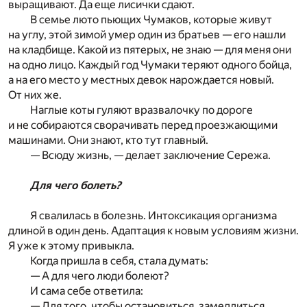
выращивают. Да еще лисички сдают.
В семье люто пьющих Чумаков, которые живут
на углу, этой зимой умер один из братьев — его нашли
на кладбище. Какой из пятерых, не знаю — для меня они
на одно лицо. Каждый год Чумаки теряют одного бойца,
а на его место у местных девок нарождается новый.
От них же.
Наглые коты гуляют вразвалочку по дороге
и не собираются сворачивать перед проезжающими
машинами. Они знают, кто тут главный.
— Всюду жизнь, — делает заключение Сережа.
Для чего болеть?
Я свалилась в болезнь. Интоксикация организма
длиной в один день. Адаптация к новым условиям жизни.
Я уже к этому привыкла.
Когда пришла в себя, стала думать:
— А для чего люди болеют?
И сама себе ответила:
— Для того, чтобы остановиться, замедлиться