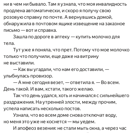
ни в чем ни бывало. Там я узнала, что моя инвалидность
продлена автоматически, и скоро я получу свою
розовую справку по почте. А вернувшись домой,
обнаружила в почтовом ящике извещение на заказное
письмо — вот и справка.
Зашла по дороге в аптеку — купить молочко для
тела.
Тут уже я поняла, что прет. Потому что мое молочко
только что получили, еще даже на витрину
не выставили.
— Как вы угадали, что нам его доставили, —
улыбнулась провизор.
— А мне сегодня везет, — ответила я. — Во всем.
День такой. И вам, кстати, такого желаю.
Так что день удался, хоть и начинался с сильнейшего
раздражения. На утренней злости, между прочим,
успела написать несколько постов.
Узнала, что во всем доме снова отключат воду,
но меня это уже не коснется — мы уедем.
И апофеоз везения: не стали мыть окна, а через час