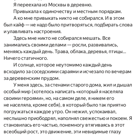
Я переехала из Москвы в деревню.
Привыкала к одиночеству и местным порядкам.
А ко мне привыкать никто не собирался. И в этом
был кайф — не надо было притворяться, подбирать слова
и улавливать настроения.
Здесь мне никто не собирался мешать. Все
занимались своими делами — росли, развивались,
меняясь каждый день. Трава, облака, деревья, птицы…
Ничего статичного.
И солнце, которое неутомимо каждый день
всходило за соседскими сараями и исчезало по вечерам
за деревенским прудом.
У меня здесь, за стенами старого дома, жил и дышал
особый мир (хотелось написать «который я населяла
своими героями», но, на самом деле, я никем его
не населяла, кроме себя), в который было так приятно
погружаться каждое утро. Он нежил, успокаивал,
неслышно приободрял, наполнял свежестью и покоем. Я
становилась его частью, понемногу втягиваясь в этот
всеобщий рост, это движение, эти невидимые глазу