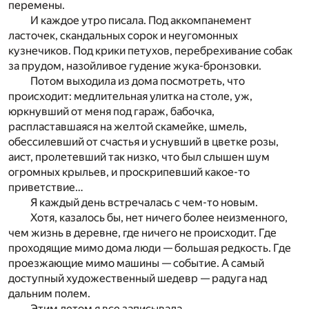
перемены.
И каждое утро писала. Под аккомпанемент
ласточек, скандальных сорок и неугомонных
кузнечиков. Под крики петухов, перебрехивание собак
за прудом, назойливое гудение жука-бронзовки.
Потом выходила из дома посмотреть, что
происходит: медлительная улитка на столе, уж,
юркнувший от меня под гараж, бабочка,
распластавшаяся на желтой скамейке, шмель,
обессилевший от счастья и уснувший в цветке розы,
аист, пролетевший так низко, что был слышен шум
огромных крыльев, и проскрипевший какое-то
приветствие…
Я каждый день встречалась с чем-то новым.
Хотя, казалось бы, нет ничего более неизменного,
чем жизнь в деревне, где ничего не происходит. Где
проходящие мимо дома люди — большая редкость. Где
проезжающие мимо машины — событие. А самый
доступный художественный шедевр — радуга над
дальним полем.
Этим летом я все записывала…