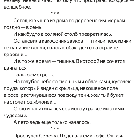
незамутненный кайф. Потому что пространство здесь —
волшебное.
* * *
Сегодня вышла из дома по деревенским меркам
поздно — в семь.
И как будто в соляной столб превратилась.
Остановила какофония звуков — птичьи перекрики,
петушиные вопли, голоса собак где-то на окраине
деревни…
И в то же время — тишина. В которой не хочется
двигаться.
Только смотреть.
На голубое небо со смешными облачками, кусочек
пруда, который виден с крыльца, некошеное поле
в росе, растянувшиеся повсюду тени, желтый букет
на столе под яблоней…
Стою и напитываюсь с самого утра всеми этими
чудесами.
А лето ведь еще только началось!
* * *
Проснулся Сережа. Я сделала ему кофе. Он взял