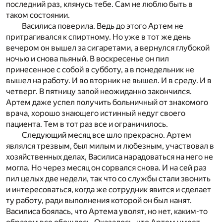
последний раз, клянусь тебе. Сам не люблю быть в
таком состоянии.
Василиса поверила. Ведь до этого Артем не
притрагивался к спиртному. Но уже в тот же день
вечером он вышел за сигаретами, а вернулся глубокой
ночью и снова пьяный. В воскресенье он пил
принесенное с собой в субботу, а в понедельник не
вышел на работу. И во вторник не вышел. И в среду. И в
четверг. В пятницу запой неожиданно закончился.
Артем даже успел получить больничный от знакомого
врача, хорошо знающего истинный недуг своего
пациента. Тем в тот раз все и ограничилось.
Следующий месяц все шло прекрасно. Артем
являлся трезвым, был милым и любезным, участвовал в
хозяйственных делах, Василиса нарадоваться на него не
могла. Но через месяц он сорвался снова. И на сей раз
пил целых две недели, так что со службы стали звонить
и интересоваться, когда же сотрудник явится и сделает
ту работу, ради выполнения которой он был нанят.
Василиса боялась, что Артема уволят, но нет, каким-то