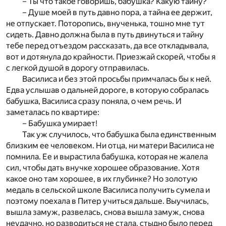
– Ты что такое говоришь, бабушка? Какую тайну?
– Душе моей в путь давно пора, а тайна ее держит,
не отпускает. Поторопись, внученька, тошно мне тут
сидеть. Давно должна была в путь двинуться и тайну
тебе перед отъездом рассказать, да все откладывала,
вот и дотянула до крайности. Приезжай скорей, чтобы я
с легкой душой в дорогу отправилась.
Василиса и без этой просьбы примчалась бы к ней.
Едва услышав о дальней дороге, в которую собралась
бабушка, Василиса сразу поняла, о чем речь. И
заметалась по квартире:
– Бабушка умирает!
Так уж случилось, что бабушка была единственным
близким ее человеком. Ни отца, ни матери Василиса не
помнила. Ее и вырастила бабушка, которая не жалела
сил, чтобы дать внучке хорошее образование. Хотя
какое оно там хорошее, в их глубинке? Но золотую
медаль в сельской школе Василиса получить сумела и
поэтому поехала в Питер учиться дальше. Выучилась,
вышла замуж, развелась, снова вышла замуж, снова
неудачно, но разводиться не стала, стыдно было перед