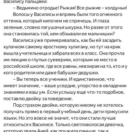
Василису пальцами:
– Ведьмино отродье! Рыжая! Все рыжие – колдуньи!
Волосы у Василисы и впрямь были того огненного
оттенка, который нипочем не спрячешь. И глаза
зеленые, словно лягушачья шкурка. Но разве от этого
она становилась той, кем обзывали ее мальчишки?
Василиса уже примеривалась, как бы ей засадить
кулачком самому яростному хулигану, но тут на крик
вышла учительница и забрала всех в класс. Она прочла
им лекцию о глупых суевериях, которым не место в
российской школе, где все равны, невзирая на то, кто и у
кого родители или даже бабушки-дедушки.
– Вы теперь все ученики. И единственное, что
имеет значение, – ваше усердие, упорство в овладении
знаниями и ваш ум. Если услышу еще что-то подобное,
поставлю двойку за поведение.
Под страхом двойки, которую никому не хотелось
получать прямо в первый учебный день, дети прикусили
языки. Но это вовсе не значит, что они стали лучше
относиться к Василисе. Только светловолосая девочка,
которую звали Аней, как дружила раньше, так и