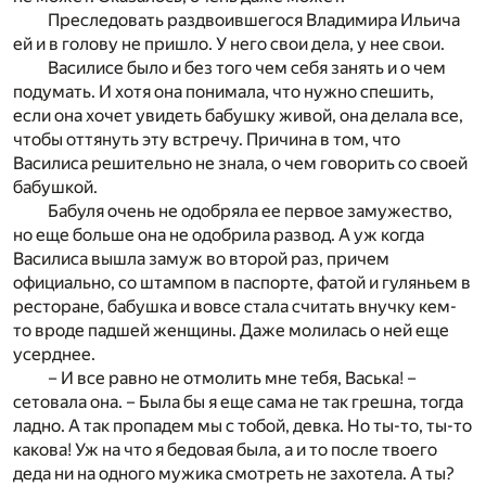
Преследовать раздвоившегося Владимира Ильича
ей и в голову не пришло. У него свои дела, у нее свои.
Василисе было и без того чем себя занять и о чем
подумать. И хотя она понимала, что нужно спешить,
если она хочет увидеть бабушку живой, она делала все,
чтобы оттянуть эту встречу. Причина в том, что
Василиса решительно не знала, о чем говорить со своей
бабушкой.
Бабуля очень не одобряла ее первое замужество,
но еще больше она не одобрила развод. А уж когда
Василиса вышла замуж во второй раз, причем
официально, со штампом в паспорте, фатой и гуляньем в
ресторане, бабушка и вовсе стала считать внучку кем-
то вроде падшей женщины. Даже молилась о ней еще
усерднее.
– И все равно не отмолить мне тебя, Васька! –
сетовала она. – Была бы я еще сама не так грешна, тогда
ладно. А так пропадем мы с тобой, девка. Но ты-то, ты-то
какова! Уж на что я бедовая была, а и то после твоего
деда ни на одного мужика смотреть не захотела. А ты?