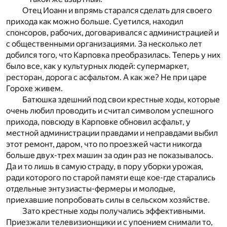
Отец Иоанн и впрямь старался сделать для своего
прихода как можно больше. Суетился, находил
спонсоров, рабочих, договаривался с администрацией и
с общественными организациями. За несколько лет
добился того, что Карповка преобразилась. Теперь у них
было все, как у культурных людей: супермаркет,
ресторан, дорога с асфальтом. А как же? Не при царе
Горохе живем.
Батюшка здешний под свои крестные ходы, которые
очень любил проводить и считал символом успешного
прихода, повсюду в Карповке обновил асфальт, у
местной администрации правдами и неправдами выбил
этот ремонт, даром, что по проезжей части никогда
больше двух-трех машин за один раз не показывалось.
Да и то лишь в самую страду, в пору уборки урожая,
ради которого по старой памяти еще кое-где старались
отдельные энтузиасты-фермеры и молодые,
приехавшие попробовать силы в сельском хозяйстве.
Зато крестные ходы получались эффективными.
Приезжали телевизионщики и с упоением снимали то,