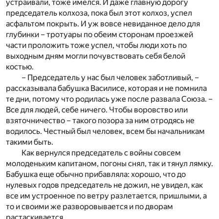
устраивали, тоже имелся. И даже главную дорогу
председатель колхоза, пока был этот колхоз, успел
асфальтом покрыть. И уж вовсе невиданное дело для
глубинки – тротуары по обеим сторонам проезжей
части проложить тоже успел, чтобы люди хоть по
выходным дням могли почувствовать себя белой
костью.
– Председатель у нас был человек заботливый, –
рассказывала бабушка Василисе, которая и не помнила
те дни, потому что родилась уже после развала Союза. –
Все для людей, себе ничего. Чтобы воровство или
взяточничество – такого позора за ним отродясь не
водилось. Честный был человек, всем бы начальникам
такими быть.
Как вернулся председатель с войны совсем
молоденьким капитаном, погоны снял, так и тянул лямку.
Бабушка еще обычно прибавляла: хорошо, что до
нулевых годов председатель не дожил, не увидел, как
все им устроенное по ветру разлетается, пришлыми, а
то и своими же разворовывается и по дворам
растаскивается.