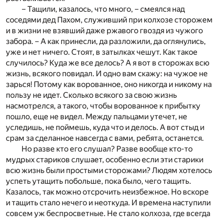
– Тащили, казалось, что много, – смеялся над
соседями дед Пахом, служивший при колхозе сторожем
и в жизни не взявший даже ржавого гвоздя из чужого
забора. – А как принесли, да разложили, да оглянулись,
уже и нет ничего. Стоят, в затылках чешут. Как такое
случилось? Куда же все делось? А я вот в сторожах всю
жизнь, всякого повидал. И одно вам скажу: на чужое не
зарься! Потому как ворованное, оно никогда и никому на
пользу не идет. Сколько всякого за свою жизнь
насмотрелся, а такого, чтобы ворованное к прибытку
пошло, еще не видел. Между пальцами утечет, не
уследишь, не поймешь, куда что и делось. А вот стыд и
срам за сделанное навсегда с вами, ребята, останется.
Но разве кто его слушал? Разве вообще кто-то
мудрых стариков слушает, особенно если эти старики
всю жизнь были простыми сторожами? Людям хотелось
успеть утащить побольше, пока было, чего тащить.
Казалось, так можно отсрочить неизбежное. Но вскоре
и тащить стало нечего и неоткуда. И времена наступили
совсем уж беспросветные. Не стало колхоза, где всегда