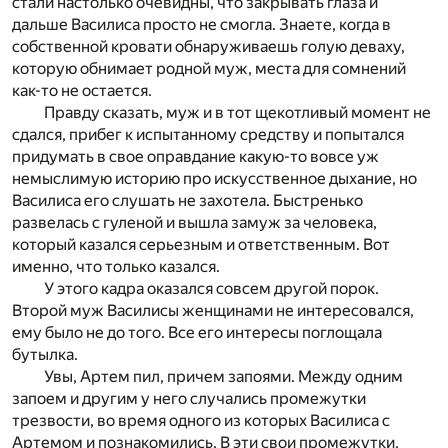
стали настолько очевидны, что закрывать глаза и
дальше Василиса просто не смогла. Знаете, когда в
собственной кровати обнаруживаешь голую деваху,
которую обнимает родной муж, места для сомнений
как-то не остается.
Правду сказать, муж и в тот щекотливый момент не
сдался, прибег к испытанному средству и попытался
придумать в свое оправдание какую-то вовсе уж
немыслимую историю про искусственное дыхание, но
Василиса его слушать не захотела. Быстренько
развелась с гуленой и вышла замуж за человека,
который казался серьезным и ответственным. Вот
именно, что только казался.
У этого кадра оказался совсем другой порок.
Второй муж Василисы женщинами не интересовался,
ему было не до того. Все его интересы поглощала
бутылка.
Увы, Артем пил, причем запоями. Между одним
запоем и другим у него случались промежутки
трезвости, во время одного из которых Василиса с
Артемом и познакомились. В эти свои промежутки,