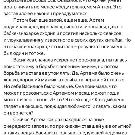
образом все обошлось. Оказалось, что Артем умеет
врать ничуть не менее убедительно, чем Антон. Это
заставило ее наконец призадуматься.
Потом был еще запой, еще и еще. Артем
подшивался, кодировался, гипнотизировался, даже к
бабке-знахарке сходил и посетил несколько сеансов
иглоукалывания у известного в своих кругах китайца. Но
что бабка-знахарка, что китаец – результат неизменно
был один и тот же.
Василиса сначала искренне переживала, пыталась
помогать ему в борьбе с зеленым змием, но потом
борьба эта стала ее утомлять. Да, Артема было очень
жалко, хороший мужик, а погибал в неравной схватке.
Но себя Василисе было жальче. Она понимала, что
может провозиться с Артемом месяц, может год, а
может и всю жизнь. И что? Это ей надо? Каждый день
глядеть в окошко, поджидая любимого, и гадать, каким
он вернется?
Сейчас Артем как раз находился на пике
очередного запоя и, по прикидкам ставшей уже опытной
в таких вещах Василисы, раньше следующей недели из