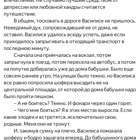
впечатлений. Не случайно лучшим средством от
депрессии или любовной хандры считается
путешествие.
В общем, тосковать в дороге Василисе не пришлось.
Неведомый дух, сопровождавший ее от дома, не
оставил. Василисе удалось всюду успеть, даже если
приходилось запрыгивать в отходящий транспорт в
последнюю минуту.
Сначала она примчалась на вокзал, потом
запрыгнула в поезд, потом пересела на автобус, а потом
на попутке добиралась уже до дома бабушки. Было еще
совсем раннее утро. На улицах было темно, но Василиса
все равно попросила шофера высадить ее на
центральной площади, от которой до дома бабушки надо
было пройти пешком.
– А не боитесь? Темно. И фонари через один горят.
– Чего мне бояться? Я в этих местах выросла. Если
какие злодеи и встретятся, исключительно свои,
родные. Меня они не тронут.
И, закинув сумку на плечо, Василиса помахала
шоферу и бодро зашагала вперед. До бабушкиного дома