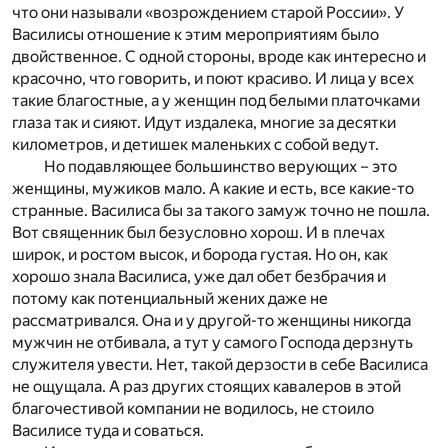
что они называли «возрождением старой России». У
Василисы отношение к этим мероприятиям было
двойственное. С одной стороны, вроде как интересно и
красочно, что говорить, и поют красиво. И лица у всех
такие благостные, а у женщин под белыми платочками
глаза так и сияют. Идут издалека, многие за десятки
километров, и детишек маленьких с собой ведут.
Но подавляющее большинство верующих – это
женщины, мужиков мало. А какие и есть, все какие-то
странные. Василиса бы за такого замуж точно не пошла.
Вот священник был безусловно хорош. И в плечах
широк, и ростом высок, и борода густая. Но он, как
хорошо знала Василиса, уже дал обет безбрачия и
потому как потенциальный жених даже не
рассматривался. Она и у другой-то женщины никогда
мужчин не отбивала, а тут у самого Господа дерзнуть
служителя увести. Нет, такой дерзости в себе Василиса
не ощущала. А раз других стоящих кавалеров в этой
благочестивой компании не водилось, не стоило
Василисе туда и соваться.