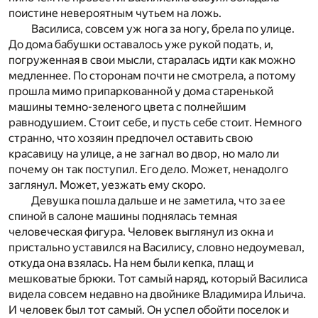
поистине невероятным чутьем на ложь.
Василиса, совсем уж нога за ногу, брела по улице.
До дома бабушки оставалось уже рукой подать, и,
погруженная в свои мысли, старалась идти как можно
медленнее. По сторонам почти не смотрела, а потому
прошла мимо припаркованной у дома старенькой
машины темно-зеленого цвета с полнейшим
равнодушием. Стоит себе, и пусть себе стоит. Немного
странно, что хозяин предпочел оставить свою
красавицу на улице, а не загнал во двор, но мало ли
почему он так поступил. Его дело. Может, ненадолго
заглянул. Может, уезжать ему скоро.
Девушка пошла дальше и не заметила, что за ее
спиной в салоне машины поднялась темная
человеческая фигура. Человек выглянул из окна и
пристально уставился на Василису, словно недоумевал,
откуда она взялась. На нем были кепка, плащ и
мешковатые брюки. Тот самый наряд, который Василиса
видела совсем недавно на двойнике Владимира Ильича.
И человек был тот самый. Он успел обойти поселок и