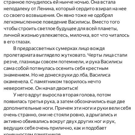
странное почудилось ей нынче ночью. Она встала
неподалеку от Ленина, который сердито взирал на нее
со своего возвышения. Он явно тоже не одобрял
легкомысленное поведение Василисы. Вместо того
чтобы строить светлое будущее для всей планеты,
личной жизнью увлекаетесь, милочка, вот что читалось
в его глазах.
В предрассветных сумерках лицо вождя
пролетариата выглядело жутковато. Черты лица стали
резче, глазницы совсем потемнели, и рука Василисы
сама собой потянулась осенить себя крестным
знамением. Но не донеся руки до лба, Василиса
окаменела. С памятником творилось нечто
невероятное. Он начал двоиться!
У него вдруг выросла вторая голова, потом
появилась третья рука, а затем обозначились еще две
дополнительные ноги. Причем эти ноги и руки вели себя
очень странно, они не стояли ровно, а дрыгались и
активно обвивались вокруг двух других ног и рук,
ведущих себя очень прилично, как и подобает
конечностям памятников.