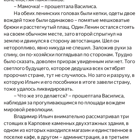
– Мамочка! – прошептала Василиса.
На обеих ленинских головах были кепки, одеты двое
вождей тоже были одинаково – помятые мешковатые
брюки и расстегнутый плащ. Один Ленин остался стоять
на своем обычном месте, зато второй спрыгнул на
землю и двинулся в сторону автостанции. Шел он
неторопливо, явно никуда не спешил. Заложив руки за
спину, он по-хозяйски поглядывал по сторонам. Трудно
было сказать, доволен призрак увиденным или нет. Того
светлого будущего, которое дедушка всех октябрят
пророчил стране, тут не случилось. Но зато и разруху, в
которую Ильич и его пособники в итоге завели страну,
тоже удалось ликвидировать.
– Что же это делается? – прошептала Василиса,
наблюдая за прогуливающимся по площади вождем
мировой революции.
Владимир Ильич внимательно рассматривал три
стоящих в Карповке каменных двухэтажных здания, в
одном из которых находился магазин и единственное в
поселке кафе, в другом – администрация, а в третьем