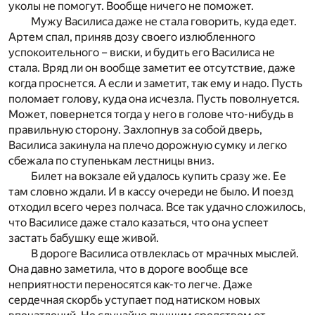
уколы не помогут. Вообще ничего не поможет.
Мужу Василиса даже не стала говорить, куда едет.
Артем спал, приняв дозу своего излюбленного
успокоительного – виски, и будить его Василиса не
стала. Вряд ли он вообще заметит ее отсутствие, даже
когда проснется. А если и заметит, так ему и надо. Пусть
поломает голову, куда она исчезла. Пусть поволнуется.
Может, повернется тогда у него в голове что-нибудь в
правильную сторону. Захлопнув за собой дверь,
Василиса закинула на плечо дорожную сумку и легко
сбежала по ступенькам лестницы вниз.
Билет на вокзале ей удалось купить сразу же. Ее
там словно ждали. И в кассу очереди не было. И поезд
отходил всего через полчаса. Все так удачно сложилось,
что Василисе даже стало казаться, что она успеет
застать бабушку еще живой.
В дороге Василиса отвлеклась от мрачных мыслей.
Она давно заметила, что в дороге вообще все
неприятности переносятся как-то легче. Даже
сердечная скорбь уступает под натиском новых