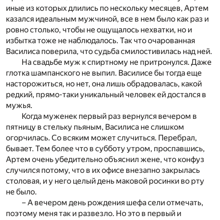
иные из которых длились по нескольку месяцев, Артем
казался идеальным мужчиной, все в нем было как раз и
ровно столько, чтобы не ощущалось нехватки, но и
избытка тоже не наблюдалось. Так что очарованная
Василиса поверила, что судьба смилостивилась над ней.
На свадьбе муж к спиртному не притронулся. Даже
глотка шампанского не выпил. Василисе бы тогда еще
насторожиться, но нет, она лишь обрадовалась, какой
редкий, прямо-таки уникальный человек ей достался в
мужья.
Когда муженек первый раз вернулся вечером в
пятницу в стельку пьяным, Василиса не слишком
огорчилась. Со всяким может случиться. Перебрал,
бывает. Тем более что в субботу утром, проспавшись,
Артем очень убедительно объяснил жене, что конфуз
случился потому, что в их офисе внезапно закрылась
столовая, и у него целый день маковой росинки во рту
не было.
– А вечером день рождения шефа сели отмечать,
поэтому меня так и развезло. Но это в первый и