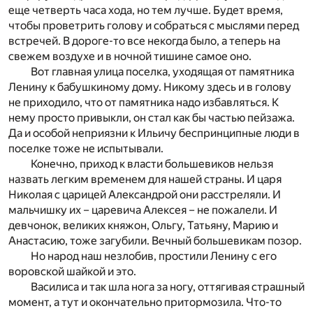
еще четверть часа хода, но тем лучше. Будет время,
чтобы проветрить голову и собраться с мыслями перед
встречей. В дороге-то все некогда было, а теперь на
свежем воздухе и в ночной тишине самое оно.
Вот главная улица поселка, уходящая от памятника
Ленину к бабушкиному дому. Никому здесь и в голову
не приходило, что от памятника надо избавляться. К
нему просто привыкли, он стал как бы частью пейзажа.
Да и особой неприязни к Ильичу беспринципные люди в
поселке тоже не испытывали.
Конечно, приход к власти большевиков нельзя
назвать легким временем для нашей страны. И царя
Николая с царицей Александрой они расстреляли. И
мальчишку их – царевича Алексея – не пожалели. И
девчонок, великих княжон, Ольгу, Татьяну, Марию и
Анастасию, тоже загубили. Вечный большевикам позор.
Но народ наш незлобив, простили Ленину с его
воровской шайкой и это.
Василиса и так шла нога за ногу, оттягивая страшный
момент, а тут и окончательно притормозила. Что-то