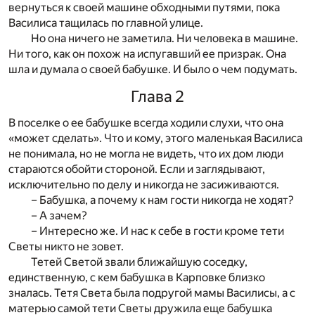
вернуться к своей машине обходными путями, пока
Василиса тащилась по главной улице.
Но она ничего не заметила. Ни человека в машине.
Ни того, как он похож на испугавший ее призрак. Она
шла и думала о своей бабушке. И было о чем подумать.
Глава 2
В поселке о ее бабушке всегда ходили слухи, что она
«может сделать». Что и кому, этого маленькая Василиса
не понимала, но не могла не видеть, что их дом люди
стараются обойти стороной. Если и заглядывают,
исключительно по делу и никогда не засиживаются.
– Бабушка, а почему к нам гости никогда не ходят?
– А зачем?
– Интересно же. И нас к себе в гости кроме тети
Светы никто не зовет.
Тетей Светой звали ближайшую соседку,
единственную, с кем бабушка в Карповке близко
зналась. Тетя Света была подругой мамы Василисы, а с
матерью самой тети Светы дружила еще бабушка