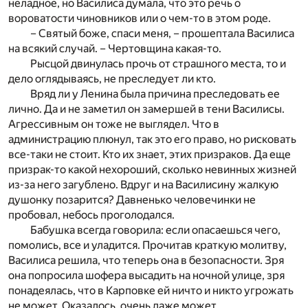
неладное, но Василиса думала, что это речь о
вороватости чиновников или о чем-то в этом роде.
– Святый боже, спаси меня, – прошептала Василиса
на всякий случай. – Чертовщина какая-то.
Рысцой двинулась прочь от страшного места, то и
дело оглядываясь, не преследует ли кто.
Вряд ли у Ленина была причина преследовать ее
лично. Да и не заметил он замершей в тени Василисы.
Агрессивным он тоже не выглядел. Что в
администрацию плюнул, так это его право, но рисковать
все-таки не стоит. Кто их знает, этих призраков. Да еще
призрак-то какой нехороший, сколько невинных жизней
из-за него загублено. Вдруг и на Василисину жалкую
душонку позарится? Давненько человечинки не
пробовал, небось проголодался.
Бабушка всегда говорила: если опасаешься чего,
помолись, все и уладится. Прочитав краткую молитву,
Василиса решила, что теперь она в безопасности. Зря
она попросила шофера высадить на ночной улице, зря
понадеялась, что в Карповке ей ничто и никто угрожать
не может. Оказалось, очень даже может.