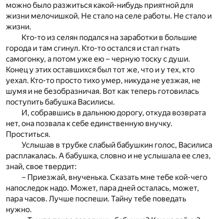
можно было разжиться какой-нибудь приятной для
жизни мелочишкой. Не стало на селе работы. Не стало и
жизни.
Кто-то из селян подался на заработки в большие
города и там сгинул. Кто-то остался и стал гнать
самогонку, а потом уже ею – черную тоску с души.
Конец у этих оставшихся был тот же, что и у тех, кто
уехал. Кто-то просто тихо умер, никуда не уезжая, не
шумя и не безобразничая. Вот как теперь готовилась
поступить бабушка Василисы.
И, собравшись в дальнюю дорогу, откуда возврата
нет, она позвала к себе единственную внучку.
Проститься.
Услышав в трубке слабый бабушкин голос, Василиса
расплакалась. А бабушка, словно и не услышала ее слез,
знай, свое твердит:
– Приезжай, внученька. Сказать мне тебе кой-чего
напоследок надо. Может, пара дней осталась, может,
пара часов. Лучше поспеши. Тайну тебе поведать
нужно.