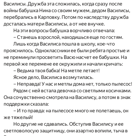
Василисы. Дружба эта сложилась, когда сразу после
войны бабушка Нина со своим мужем, дедом Василисы,
перебрались в Карповку. Потом по наследству дружба
досталась матери Василисы, а от нее внучке.
На эти вопросы бабушка ворчливо отвечала:
– Станешь взрослой, находишься еще по гостям.
Лишь когда Василиса пошла в школу, кое-что
прояснилось. Одноклассники ее были ребята простые и
не преминули просветить Васю насчет ее бабушки. На
первой же перемене ее окружили и начали кричать:
– Ведьма твоя бабка! На метле летает!
Ясное дело, Василиса возмутилась.
– Неправда! У нас и метлы дома нет, только пылесос!
Рядом с ней встала девочка со светлыми косичками.
Она сочувственно смотрела на Василису, а потом в знак
поддержки сказала:
– И то правда: на пылесосе много не полетаешь, он
же тяжелый!
Но другие не сдавались. Обступив Василису и ее
светловолосую защитницу, они азартно вопили, тыча в