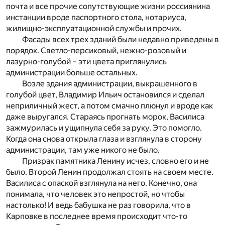
почта и все прочие сопутствующие жизни россиянина
инстанции вроде паспортного стола, нотариуса,
жилищно-эксплуатационной службы и прочих.
Фасады всех трех зданий были недавно приведены в
порядок. Светло-персиковый, нежно-розовый и
лазурно-голубой – эти цвета приглянулись
администрации больше остальных.
Возле здания администрации, выкрашенного в
голубой цвет, Владимир Ильич остановился и сделал
неприличный жест, а потом смачно плюнул и вроде как
даже выругался. Стараясь прогнать морок, Василиса
зажмурилась и ущипнула себя за руку. Это помогло.
Когда она снова открыла глаза и взглянула в сторону
администрации, там уже никого не было.
Призрак памятника Ленину исчез, словно его и не
было. Второй Ленин продолжал стоять на своем месте.
Василиса с опаской взглянула на него. Конечно, она
понимала, что человек это непростой, но чтобы
настолько! И ведь бабушка не раз говорила, что в
Карповке в последнее время происходит что-то