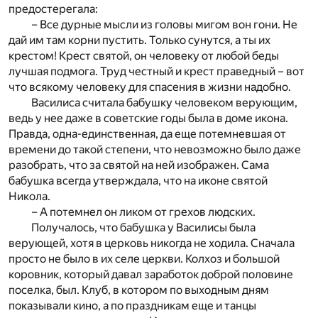
предостерегала:
– Все дурные мысли из головы мигом вон гони. Не
дай им там корни пустить. Только сунутся, а ты их
крестом! Крест святой, он человеку от любой беды
лучшая подмога. Труд честный и крест праведный – вот
что всякому человеку для спасения в жизни надобно.
Василиса считала бабушку человеком верующим,
ведь у нее даже в советские годы была в доме икона.
Правда, одна-единственная, да еще потемневшая от
времени до такой степени, что невозможно было даже
разобрать, что за святой на ней изображен. Сама
бабушка всегда утверждала, что на иконе святой
Никола.
– А потемнел он ликом от грехов людских.
Получалось, что бабушка у Василисы была
верующей, хотя в церковь никогда не ходила. Сначала
просто не было в их селе церкви. Колхоз и большой
коровник, который давал заработок доброй половине
поселка, был. Клуб, в котором по выходным дням
показывали кино, а по праздникам еще и танцы