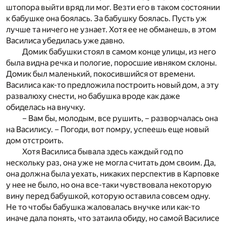
штопора выйти вряд ли мог. Везти его в таком состоянии
к бабушке она боялась. За бабушку боялась. Пусть уж
лучше та ничего не узнает. Хотя ее не обманешь, в этом
Василиса убедилась уже давно.
Домик бабушки стоял в самом конце улицы, из него
была видна речка и пологие, поросшие ивняком склоны.
Домик был маленький, покосившийся от времени.
Василиса как-то предложила построить новый дом, а эту
развалюху снести, но бабушка вроде как даже
обиделась на внучку.
– Вам бы, молодым, все рушить, – разворчалась она
на Василису. – Погоди, вот помру, успеешь еще новый
дом отстроить.
Хотя Василиса бывала здесь каждый год по
нескольку раз, она уже не могла считать дом своим. Да,
она должна была уехать, никаких перспектив в Карповке
у нее не было, но она все-таки чувствовала некоторую
вину перед бабушкой, которую оставила совсем одну.
Не то чтобы бабушка жаловалась внучке или как-то
иначе дала понять, что затаила обиду, но самой Василисе