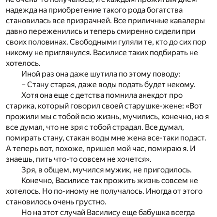
надежда на приобретение такого рода богатства
становилась все призрачней. Все приличные кавалеры
давно переженились и теперь смиренно сидели при
своих половинах. Свободными гуляли те, кто до сих пор
никому не приглянулся. Василисе таких подбирать не
хотелось.
Иной раз она даже шутила по этому поводу:
– Стану старая, даже воды подать будет некому.
Хотя она еще с детства помнила анекдот про
старика, который говорил своей старушке-жене: «Вот
прожили мы с тобой всю жизнь, мучились, конечно, но я
все думал, что не зря с тобой страдал. Все думал,
помирать стану, стакан воды мне жена все-таки подаст.
А теперь вот, похоже, пришел мой час, помираю я. И
знаешь, пить что-то совсем не хочется».
Зря, в общем, мучился мужик, не пригодилось.
Конечно, Василисе так прожить жизнь совсем не
хотелось. Но по-иному не получалось. Иногда от этого
становилось очень грустно.
Но на этот случай Василису еще бабушка всегда