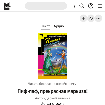
Текст
Аудио
Читать бесплатно онлайн книгу
Пиф-паф, прекрасная маркиза!
Автор
Дарья Калинина
👍
👎
🐼
16
2
2