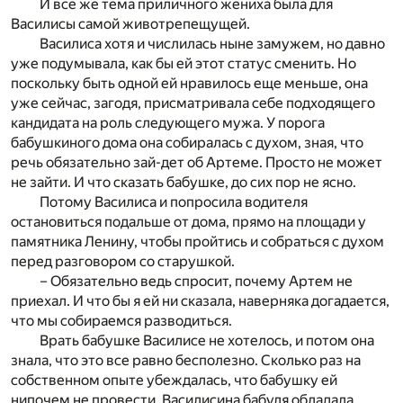
И все же тема приличного жениха была для
Василисы самой животрепещущей.
Василиса хотя и числилась ныне замужем, но давно
уже подумывала, как бы ей этот статус сменить. Но
поскольку быть одной ей нравилось еще меньше, она
уже сейчас, загодя, присматривала себе подходящего
кандидата на роль следующего мужа. У порога
бабушкиного дома она собиралась с духом, зная, что
речь обязательно зай-дет об Артеме. Просто не может
не зайти. И что сказать бабушке, до сих пор не ясно.
Потому Василиса и попросила водителя
остановиться подальше от дома, прямо на площади у
памятника Ленину, чтобы пройтись и собраться с духом
перед разговором со старушкой.
– Обязательно ведь спросит, почему Артем не
приехал. И что бы я ей ни сказала, наверняка догадается,
что мы собираемся разводиться.
Врать бабушке Василисе не хотелось, и потом она
знала, что это все равно бесполезно. Сколько раз на
собственном опыте убеждалась, что бабушку ей
нипочем не провести. Василисина бабуля обладала