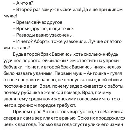
– А что я?
– Второй раз замуж выскочила! Да еще при живом
муже!
– Время сейчас другое.
– Время другое, люди те же.
– Разводы давно узаконены.
– И чего? Аборты тоже узаконили. Лучше от этого
жить стало?
Будь второй брак Василисы хоть сколько-нибудь
удачнее первого, ей было бы чем ответить на упреки
бабушки. Но нет, и второй брак Василисы никак нельзя
было назвать удачным. Первый муж – Антошка – гулял
от нее направо и налево, не пропускал ни одной юбки и
постоянно врал. Врал, почему задерживается с работы,
почему рубашка в женской помаде. Врал, почему
звонят ему среди ночи женскими голосами и что-то от
него в срочном порядке требуют.
Причем врал Антон столь виртуозно, что Василиса
сперва и сама верила его вранью. Союз их продержался
целых два года. Только два года спустя улики его измен