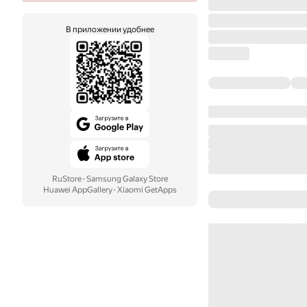
В приложении удобнее
RuStore
·
Samsung Galaxy Store
Huawei AppGallery
·
Xiaomi GetApps