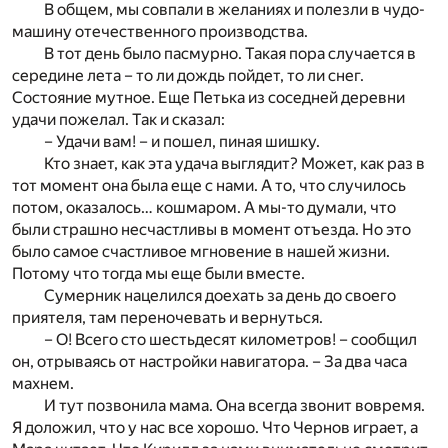
В общем, мы совпали в желаниях и полезли в чудо-
машину отечественного производства.
В тот день было пасмурно. Такая пора случается в
середине лета – то ли дождь пойдет, то ли снег.
Состояние мутное. Еще Петька из соседней деревни
удачи пожелал. Так и сказал:
– Удачи вам! – и пошел, пиная шишку.
Кто знает, как эта удача выглядит? Может, как раз в
тот момент она была еще с нами. А то, что случилось
потом, оказалось… кошмаром. А мы-то думали, что
были страшно несчастливы в момент отъезда. Но это
было самое счастливое мгновение в нашей жизни.
Потому что тогда мы еще были вместе.
Сумерник нацелился доехать за день до своего
приятеля, там переночевать и вернуться.
– О! Всего сто шестьдесят километров! – сообщил
он, отрываясь от настройки навигатора. – За два часа
махнем.
И тут позвонила мама. Она всегда звонит вовремя.
Я доложил, что у нас все хорошо. Что Чернов играет, а