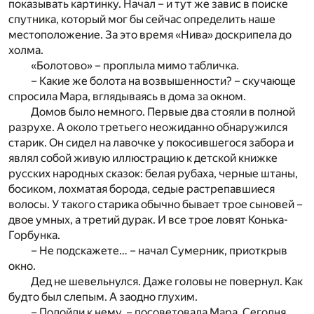
показывать картинку. Начал – и тут же завис в поиске
спутника, который мог бы сейчас определить наше
местоположение. За это время «Нива» доскрипела до
холма.
«Болотово» – проплыла мимо табличка.
– Какие же болота на возвышенности? – скучающе
спросила Мара, вглядываясь в дома за окном.
Домов было немного. Первые два стояли в полной
разрухе. А около третьего неожиданно обнаружился
старик. Он сидел на лавочке у покосившегося забора и
являл собой живую иллюстрацию к детской книжке
русских народных сказок: белая рубаха, черные штаны,
босиком, лохматая борода, седые растрепавшиеся
волосы. У такого старика обычно бывает трое сыновей –
двое умных, а третий дурак. И все трое ловят Конька-
Горбунка.
– Не подскажете… – начал Сумерник, приоткрыв
окно.
Дед не шевельнулся. Даже головы не повернул. Как
будто был слепым. А заодно глухим.
– Подойди к нему, – посоветовала Мара. Сегодня