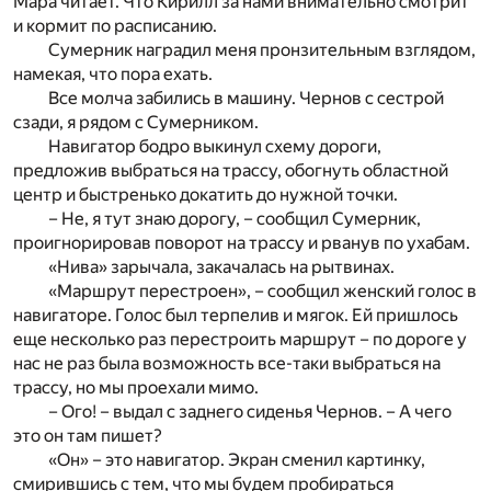
Мара читает. Что Кирилл за нами внимательно смотрит
и кормит по расписанию.
Сумерник наградил меня пронзительным взглядом,
намекая, что пора ехать.
Все молча забились в машину. Чернов с сестрой
сзади, я рядом с Сумерником.
Навигатор бодро выкинул схему дороги,
предложив выбраться на трассу, обогнуть областной
центр и быстренько докатить до нужной точки.
– Не, я тут знаю дорогу, – сообщил Сумерник,
проигнорировав поворот на трассу и рванув по ухабам.
«Нива» зарычала, закачалась на рытвинах.
«Маршрут перестроен», – сообщил женский голос в
навигаторе. Голос был терпелив и мягок. Ей пришлось
еще несколько раз перестроить маршрут – по дороге у
нас не раз была возможность все-таки выбраться на
трассу, но мы проехали мимо.
– Ого! – выдал с заднего сиденья Чернов. – А чего
это он там пишет?
«Он» – это навигатор. Экран сменил картинку,
смирившись с тем, что мы будем пробираться