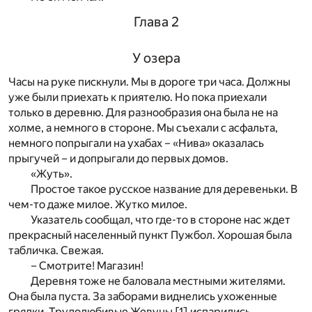
Глава 2
У озера
Часы на руке пискнули. Мы в дороге три часа. Должны
уже были приехать к приятелю. Но пока приехали
только в деревню. Для разнообразия она была не на
холме, а немного в стороне. Мы съехали с асфальта,
немного попрыгали на ухабах – «Нива» оказалась
прыгучей – и допрыгали до первых домов.
«Жуть».
Простое такое русское название для деревеньки. В
чем-то даже милое. Жутко милое.
Указатель сообщал, что где-то в стороне нас ждет
прекрасный населенный пункт Пужбол. Хорошая была
табличка. Свежая.
– Смотрите! Магазин!
Деревня тоже не баловала местными жителями.
Она была пуста. За заборами виднелись ухоженные
грядки. Трудолюбивые Жевуны
[1]
испарились.