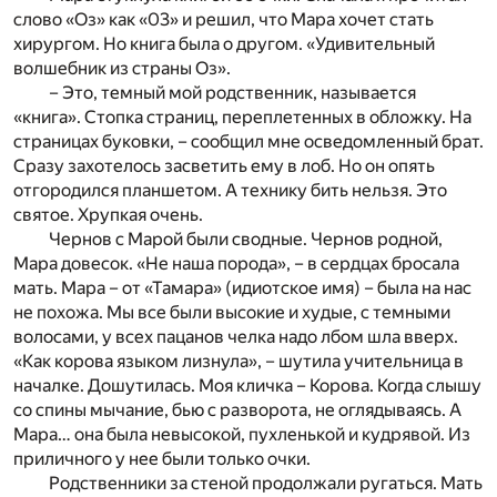
слово «Оз» как «03» и решил, что Мара хочет стать
хирургом. Но книга была о другом. «Удивительный
волшебник из страны Оз».
– Это, темный мой родственник, называется
«книга». Стопка страниц, переплетенных в обложку. На
страницах буковки, – сообщил мне осведомленный брат.
Сразу захотелось засветить ему в лоб. Но он опять
отгородился планшетом. А технику бить нельзя. Это
святое. Хрупкая очень.
Чернов с Марой были сводные. Чернов родной,
Мара довесок. «Не наша порода», – в сердцах бросала
мать. Мара – от «Тамара» (идиотское имя) – была на нас
не похожа. Мы все были высокие и худые, с темными
волосами, у всех пацанов челка надо лбом шла вверх.
«Как корова языком лизнула», – шутила учительница в
началке. Дошутилась. Моя кличка – Корова. Когда слышу
со спины мычание, бью с разворота, не оглядываясь. А
Мара… она была невысокой, пухленькой и кудрявой. Из
приличного у нее были только очки.
Родственники за стеной продолжали ругаться. Мать