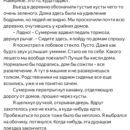
Наверное, это то, куда падают.
Въезд в деревню обозначили густые кусты чего-то
очень зеленого. Дома здесь были на удивление
бодрыми, но людей не видно. Мы проскочили почти всю
деревню, очутившись у крайних домов.
– Ладно! – Сумерник вдавил педаль тормоза,
дернул рычаг. – Сидите здесь, я пойду по домам спрошу.
Я посмотрел в лобовое стекло. Пусто. Даже как
будто звук услышал: умммм. Стало не по себе. Какого
лешего мы вообще поехали?! Лучше бы кисли дома.
Нормально бы подрались, дом бы сожгли – все
развлечение. А тут в машине и не развернешься
толком. Родственники на заднем сиденье все еще
возились, уже и не понятно зачем.
Сумерник перепрыгнул канавку, отделяющую
дорогу от домов, прошел через кусты.
Я щелкнул ручкой, открывая дверь. Вдруг
захотелось уже не ехать, а куда-нибудь идти.
Пробежаться по росе тоже было бы неплохо. Я выбрался
на обочину, потянулся. Когда-нибудь эта дурацкая
поездка закончится