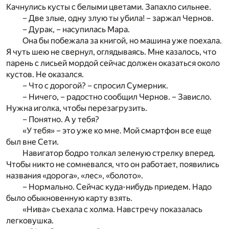
Качнулись кусты с белыми цветами. Запахло сильнее.
– Две злые, одну злую ты убила! – заржал Чернов.
– Дурак, – насупилась Мара.
Она бы побежала за книгой, но машина уже поехала.
Я чуть шею не свернул, оглядываясь. Мне казалось, что
парень с лисьей мордой сейчас должен оказаться около
кустов. Не оказался.
– Что с дорогой? – спросил Сумерник.
– Ничего, – радостно сообщил Чернов. – Зависло.
Нужна иголка, чтобы перезагрузить.
– Понятно. А у тебя?
«У тебя» – это уже ко мне. Мой смартфон все еще
был вне Сети.
Навигатор бодро толкал зеленую стрелку вперед.
Чтобы никто не сомневался, что он работает, появились
названия «дорога», «лес», «болото».
– Нормально. Сейчас куда-нибудь приедем. Надо
было обыкновенную карту взять.
«Нива» съехала с холма. Навстречу показалась
легковушка.