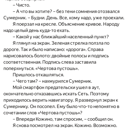
– Чисто.
– А что вы хотите? – без тени сомнения отозвался
Сумерник. – Будни. День. Все, кому надо, уже проехали.
Я поерзал на кресле. Объяснение кривое. Народу
надо целый день куда-то ехать.
– Какой у нас ближайший населенный пункт?
Я глянул на экран. Зеленая стрелка ползла по
дороге. Так и было написано: «дорога». Справа
нарисовалось болото: двойные полосы и подпись
соответственная. Подпись слева заставила
поперхнуться. «Чертова пустошь».
Пришлось откашляться.
– Чего там? – нахмурился Сумерник.
Мой смартфон предательски ушел в аут,
окончательно отказавшись искать Сеть. Поэтому
приходилось верить навигатору. Я развернул экран к
Сумернику. Он посопел. Ему было что-то непонятно в
сочетании слов «Чертова пустошь»?
– Впереди Кожино, там спросим, – сообщил он.
Я снова посмотрел на экран. Кожино. Возможно.