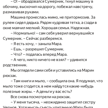
– О! – обрадовался Сумерник, ткнул машину в
обочину, выскочил на дорогу, побежал навстречу,
размахивая руками.
Машина пронеслась мимо, не притормозив. За
рулем сидел дядька. Рядом кудрявая тетка, а сзади в
окне маячил мелкий. Хорошая семья. Надежная.
– Нормально! – сам себя уверил вернувшийся
Сумерник. – Сейчас разберемся.
– Я есть хочу, – заныла Мара.
– Ешь, – разрешил Сумерник.
– Что? – подалась вперед Мара.
– А чего, никто ничего не взял? – удивился
родственник.
Мы оглядели сами себя и уставились на Марин
рюкзак.
– Там книги и мыло, – сообщила она. Я подумал, что
мыло тоже сгодится, в нем найдутся какие-нибудь
полезные жиры. – А деньги у вас есть?
Все снова посмотрели на рюкзак.
– У меня тысяча, – неожиданно защитил сестру
Чернов. Хотя мысль съесть упитанную Мару была