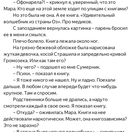
– Офонарела?! – крикнул я, уверенный, что это
Мара. Кто еще на этой земле ходит по улицам с книгами?
Но это была не она. А ее книга. «Удивительный
волшебник из страны Оз». Про медиков.
С запозданием вернулась картинка – парень бросил
ее в меня и смылся.
Плечо болело. Книга лежала около ног.
На грязно-бежевой обложке была нарисована
жуткая девочка, косой Страшила и запредельно кривой
Громозека. Или как там его?
– Ну чего? – подошел ко мне Сумерник.
– Психи, – показал я книгу.
– Я тоже никого не нашел. Ну и ладно. Поехали
дальше. В любом случае впереди будет что-нибудь
крупное. Там и спросим.
Родственники больше не дрались, а надуто
смотрели каждый в свое окно. Я показал книгу.
– Откуда? – оживилась Мара. Книги на нее
действовали наркотически. Может, она книгозависима?
Это не заразно?
– В стране было четыре волшебницы, – скрипучим