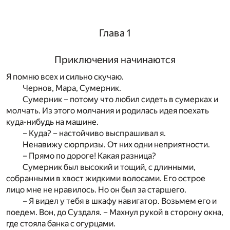
Глава 1
Приключения начинаются
Я помню всех и сильно скучаю.
Чернов, Мара, Сумерник.
Сумерник – потому что любил сидеть в сумерках и
молчать. Из этого молчания и родилась идея поехать
куда-нибудь на машине.
– Куда? – настойчиво выспрашивал я.
Ненавижу сюрпризы. От них одни неприятности.
– Прямо по дороге! Какая разница?
Сумерник был высокий и тощий, с длинными,
собранными в хвост жидкими волосами. Его острое
лицо мне не нравилось. Но он был за старшего.
– Я видел у тебя в шкафу навигатор. Возьмем его и
поедем. Вон, до Суздаля. – Махнул рукой в сторону окна,
где стояла банка с огурцами.