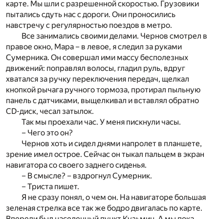
карте. Мы шли с разрешенной скоростью. Грузовики
пытались сдуть нас с дороги. Они проносились
навстречу с регулярностью поездов в метро.
Все занимались своими делами. Чернов смотрел в
правое окно, Мара – в левое, я следил за руками
Сумерника. Он совершал ими массу бесполезных
движений: поправлял волосы, гладил руль, вдруг
хватался за ручку переключения передач, щелкал
кнопкой рычага ручного тормоза, протирал пыльную
панель с датчиками, выщелкивал и вставлял обратно
CD-диск, чесал затылок.
Так мы проехали час. У меня пискнули часы.
– Чего это он?
Чернов хоть и сидел днями напролет в планшете,
зрение имел острое. Сейчас он тыкал пальцем в экран
навигатора со своего заднего сиденья.
– В смысле? – вздрогнул Сумерник.
– Триста пишет.
Я не сразу понял, о чем он. На навигаторе большая
зеленая стрелка все так же бодро двигалась по карте.
Впереди был населенный пункт Кузьмин. А мы пока