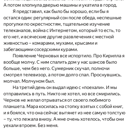
А потом хлопнула дверью машины и укатила в город.
Я представил, как было бы хорошо, если бы я
остался один: регулярный сон после обеда, неспешные
прогулки по окрестностям, тщательное изучение
телеканалов, война с Интернетом, который то есть, то
его нет, и всяческие другие развлечения с местной
живностью – комарами, мухами, крысами и
забегающими соседскими курами.
Появление Черновых все испортило. Про Кирилла я
вообще молчу. С ним спалить дом у нас шансов было
больше, чем без него. Сумерник скучал, полночи
смотрел телевизор, а потом долго спал. Проснувшись,
молчал. Молчуном был.
На третий день он выдал идею с «поехали». И мы
отправились в путь. Никто не хотел, но все смирились.
Чернов не желал отрываться от своего любимого
планшета. Мара косилась на стопку взятых с собой книг,
и я боялся, что она сейчас вытянет из нее самую толстую
– ту, что лежала внизу. А мне очень хотелось, чтобы они
уехали втроем. Без меня.