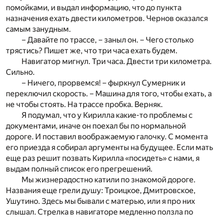
помойками, и выдал информацию, что до пункта
назначения ехать двести километров. Чернов оказался
самым занудным.
– Давайте по трассе, – заныл он. – Чего столько
трястись? Пишет же, что три часа ехать будем.
Навигатор мигнул. Три часа. Двести три километра.
Сильно.
– Ничего, прорвемся! – фыркнул Сумерник и
переключил скорость. – Машина для того, чтобы ехать, а
не чтобы стоять. На трассе пробка. Верняк.
Я подумал, что у Кирилла какие-то проблемы с
документами, иначе он поехал бы по нормальной
дороге. И поставил воображаемую галочку. С момента
его приезда я собирал аргументы на будущее. Если мать
еще раз решит позвать Кирилла «посидеть» с нами, я
выдам полный список его прегрешений.
Мы жизнерадостно катили по знакомой дороге.
Названия еще грели душу: Троицкое, Дмитровское,
Ушутино. Здесь мы бывали с матерью, или я про них
слышал. Стрелка в навигаторе медленно ползла по