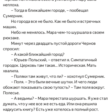
неплоха.
– Тогда в ближайшем городе, – пообещал
Сумерник.
Но города все не было. Как не было и встречных
машин.
Небо не менялось. Мара чем-то шуршала в своем
рюкзаке.
Минут через двадцать пустой дороги Чернов
спросил:
– А какой ближайший город?
– Юрьев-Польский, – ответил я. Симпатичный
городок. Церковь там такая… Историческая. Мать
хвалила.
– Поляки там живут, что ли? – хохотнул Сумерник.
– Поля. – Это были вечные шутки. И чего люди
обожают показывать свою тупость? – Там поля вокруг.
Полесье.
– А ведьмы? – Мара перестала шуршать. Я уже стал
думать, что у нее все же есть еда. Или она решила
надкусить книгу? Есть уже хотелось в полный рост.