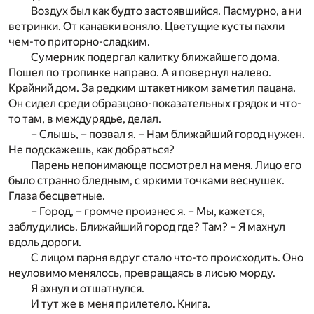
Воздух был как будто застоявшийся. Пасмурно, а ни
ветринки. От канавки воняло. Цветущие кусты пахли
чем-то приторно-сладким.
Сумерник подергал калитку ближайшего дома.
Пошел по тропинке направо. А я повернул налево.
Крайний дом. За редким штакетником заметил пацана.
Он сидел среди образцово-показательных грядок и что-
то там, в междурядье, делал.
– Слышь, – позвал я. – Нам ближайший город нужен.
Не подскажешь, как добраться?
Парень непонимающе посмотрел на меня. Лицо его
было странно бледным, с яркими точками веснушек.
Глаза бесцветные.
– Город, – громче произнес я. – Мы, кажется,
заблудились. Ближайший город где? Там? – Я махнул
вдоль дороги.
С лицом парня вдруг стало что-то происходить. Оно
неуловимо менялось, превращаясь в лисью морду.
Я ахнул и отшатнулся.
И тут же в меня прилетело. Книга.