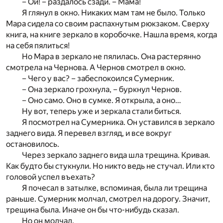
– Ой! – раздалось сзади. – Мама!
Я глянул в окно. Никаких мам там не было. Только
Мара сидела со своим распахнутым рюкзаком. Сверху
книга, на книге зеркало в коробочке. Нашла время, когда
на себя пялиться!
Но Мара в зеркало не пялилась. Она растерянно
смотрела на Чернова. А Чернов смотрел в окно.
– Чего у вас? – забеспокоился Сумерник.
– Она зеркало грохнула, – буркнул Чернов.
– Оно само. Оно в сумке. Я открыла, а оно…
Ну вот, теперь уже и зеркала стали биться.
Я посмотрел на Сумерника. Он уставился в зеркало
заднего вида. Я перевел взгляд, и все вокруг
остановилось.
Через зеркало заднего вида шла трещина. Кривая.
Как будто бы стукнули. Но никто ведь не стучал. Или кто
головой успел въехать?
Я почесал в затылке, вспоминая, была ли трещина
раньше. Сумерник молчал, смотрел на дорогу. Значит,
трещина была. Иначе он бы что-нибудь сказал.
Но он молчал.