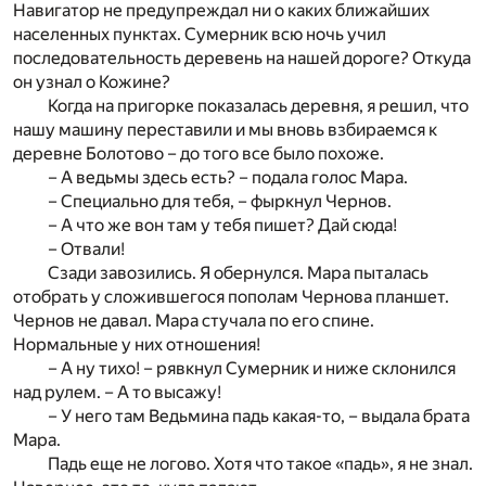
Навигатор не предупреждал ни о каких ближайших
населенных пунктах. Сумерник всю ночь учил
последовательность деревень на нашей дороге? Откуда
он узнал о Кожине?
Когда на пригорке показалась деревня, я решил, что
нашу машину переставили и мы вновь взбираемся к
деревне Болотово – до того все было похоже.
– А ведьмы здесь есть? – подала голос Мара.
– Специально для тебя, – фыркнул Чернов.
– А что же вон там у тебя пишет? Дай сюда!
– Отвали!
Сзади завозились. Я обернулся. Мара пыталась
отобрать у сложившегося пополам Чернова планшет.
Чернов не давал. Мара стучала по его спине.
Нормальные у них отношения!
– А ну тихо! – рявкнул Сумерник и ниже склонился
над рулем. – А то высажу!
– У него там Ведьмина падь какая-то, – выдала брата
Мара.
Падь еще не логово. Хотя что такое «падь», я не знал.