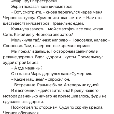
«Маршрут перестроен».
Экран показал ноль километров.
– Вот, смотрите, – снова перегнулся через меня
Чернов и стукнул Сумерника планшетом. – Нам сто
шестьдесят километров. Правильно едем.
Кольнула зависть – мой смартфон все еще искал
Сеть. Какой же у Чернова оператор?
Мелькнула табличка: направо – Новоселка, налево –
Спорново. Там, наверное, все время спорили.
Мы поехали дальше. По сторонам были поля и
редкие деревья. Вдоль дороги – кусты. Промелькнул
худой строй берез.
– А где машины?
От голоса Мары дернулся даже Сумерник.
– Какие машины? – спросил он.
– Встречные. Раньше были. А теперь ни одной.
И я вспомнил – действительно! К реву нашего
мотора давненько ничего не примешивалось, фуры не
сдували нас с дороги.
Посмотрел по сторонам. Судя по скрипу кресла,
Чернов обернулся: