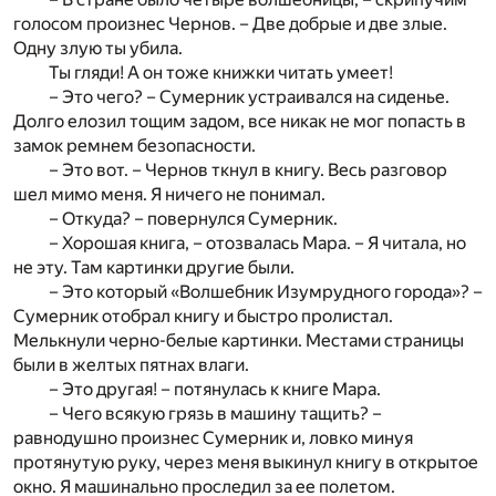
голосом произнес Чернов. – Две добрые и две злые.
Одну злую ты убила.
Ты гляди! А он тоже книжки читать умеет!
– Это чего? – Сумерник устраивался на сиденье.
Долго елозил тощим задом, все никак не мог попасть в
замок ремнем безопасности.
– Это вот. – Чернов ткнул в книгу. Весь разговор
шел мимо меня. Я ничего не понимал.
– Откуда? – повернулся Сумерник.
– Хорошая книга, – отозвалась Мара. – Я читала, но
не эту. Там картинки другие были.
– Это который «Волшебник Изумрудного города»? –
Сумерник отобрал книгу и быстро пролистал.
Мелькнули черно-белые картинки. Местами страницы
были в желтых пятнах влаги.
– Это другая! – потянулась к книге Мара.
– Чего всякую грязь в машину тащить? –
равнодушно произнес Сумерник и, ловко минуя
протянутую руку, через меня выкинул книгу в открытое
окно. Я машинально проследил за ее полетом.