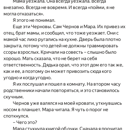
Мама уезжала. Она всегда уезжала. Всегда
внезапно. Всегда не вовремя. И всегда «пойми, я не
могла отказаться».
Я этого не понимал.
Еще эти Черновы. Сам Чернов и Мара. Их привез их
отец, брат мамы, и сообщил, что тоже уезжает. Они с
мамой час лихо ругались на кухне. Дверь была плотно
закрыта, потому что детей не должны травмировать
ссоры взрослых. Кричали на совесть – слышно было
хорошо. Мать сказала, что не берет на себя
ответственность. Дядька орал, что этот дом его так же,
как и ее, а поэтому он может привозить сюда кого
угодно и когда угодно.
Я их послушал и пошел в комнату. На втором часу
родственники начали повторяться, и это становилось
скучным.
Чернов уже валялся на моей кровати, уткнувшись
носом в планшет. Мара читала. Я чуть о порог не
споткнулся.
– Чего это?
Мара стукнула книгой об очки. Сначала я прочитал