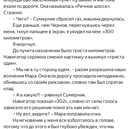
ехали по дороге. Она называлась «Речное шоссе».
Странно.
– Чего? – Сумерник сбросил газ, машина дернулась.
Еще раньше, чем Чернов, перегнувшись через
меня, ткнул пальцем в экран, я увидел на нем: «300
километров».
Я моргнул.
До пункта назначения было триста километров.
Навигатор скромно сменил картинку и выкинул «триста
один».
– Мы не в ту сторону едем, – разом разрешила наши
волнения Мара. Она всю дорогу просидела неподвижно,
обнявшись со своим рюкзаком, словно там был спрятан
клад.
– А в какую?! – рявкнул Сумерник.
Навигатор показал «302», словно от силы голоса
зависело его решение помогать нам или нет.
– Ну вот, видите? – Мара поправила очки.
На мгновение у меня все взболталось в голове,
потому что до этого я был глубоко убежден, что мы