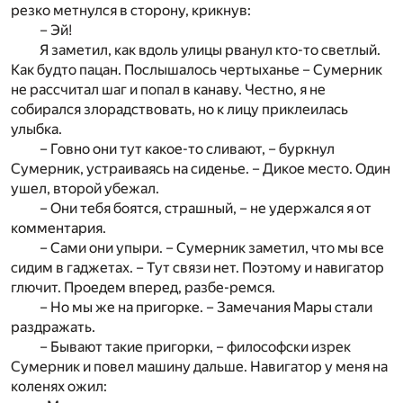
резко метнулся в сторону, крикнув:
– Эй!
Я заметил, как вдоль улицы рванул кто-то светлый.
Как будто пацан. Послышалось чертыханье – Сумерник
не рассчитал шаг и попал в канаву. Честно, я не
собирался злорадствовать, но к лицу приклеилась
улыбка.
– Говно они тут какое-то сливают, – буркнул
Сумерник, устраиваясь на сиденье. – Дикое место. Один
ушел, второй убежал.
– Они тебя боятся, страшный, – не удержался я от
комментария.
– Сами они упыри. – Сумерник заметил, что мы все
сидим в гаджетах. – Тут связи нет. Поэтому и навигатор
глючит. Проедем вперед, разбе-ремся.
– Но мы же на пригорке. – Замечания Мары стали
раздражать.
– Бывают такие пригорки, – философски изрек
Сумерник и повел машину дальше. Навигатор у меня на
коленях ожил: