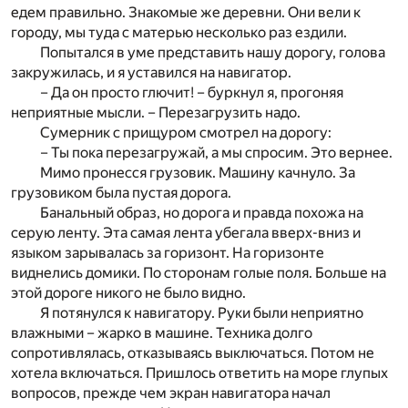
едем правильно. Знакомые же деревни. Они вели к
городу, мы туда с матерью несколько раз ездили.
Попытался в уме представить нашу дорогу, голова
закружилась, и я уставился на навигатор.
– Да он просто глючит! – буркнул я, прогоняя
неприятные мысли. – Перезагрузить надо.
Сумерник с прищуром смотрел на дорогу:
– Ты пока перезагружай, а мы спросим. Это вернее.
Мимо пронесся грузовик. Машину качнуло. За
грузовиком была пустая дорога.
Банальный образ, но дорога и правда похожа на
серую ленту. Эта самая лента убегала вверх-вниз и
языком зарывалась за горизонт. На горизонте
виднелись домики. По сторонам голые поля. Больше на
этой дороге никого не было видно.
Я потянулся к навигатору. Руки были неприятно
влажными – жарко в машине. Техника долго
сопротивлялась, отказываясь выключаться. Потом не
хотела включаться. Пришлось ответить на море глупых
вопросов, прежде чем экран навигатора начал