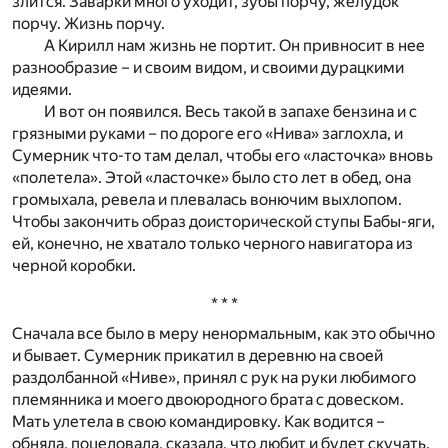
злится. Заварки много уходит, зубы порчу, желудок
порчу. Жизнь порчу.
А Кирилл нам жизнь не портит. Он привносит в нее
разнообразие – и своим видом, и своими дурацкими
идеями.
И вот он появился. Весь такой в запахе бензина и с
грязными руками – по дороге его «Нива» заглохла, и
Сумерник что-то там делал, чтобы его «ласточка» вновь
«полетела». Этой «ласточке» было сто лет в обед, она
громыхала, ревела и плевалась вонючим выхлопом.
Чтобы закончить образ доисторической ступы Бабы-яги,
ей, конечно, не хватало только черного навигатора из
черной коробки.
* * *
Сначала все было в меру ненормальным, как это обычно
и бывает. Сумерник прикатил в деревню на своей
раздолбанной «Ниве», принял с рук на руки любимого
племянника и моего двоюродного брата с довеском.
Мать улетела в свою командировку. Как водится –
обняла, поцеловала, сказала, что любит и будет скучать.