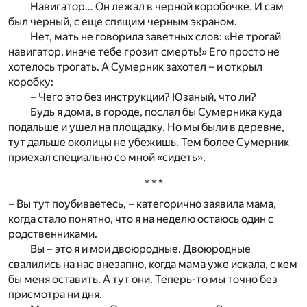
Навигатор… Он лежал в черной коробочке. И сам
был черный, с еще спящим черным экраном.
Нет, мать не говорила заветных слов: «Не трогай
навигатор, иначе тебе грозит смерть!» Его просто не
хотелось трогать. А Сумерник захотел – и открыл
коробку:
– Чего это без инструкции? Юзаный, что ли?
Будь я дома, в городе, послал бы Сумерника куда
подальше и ушел на площадку. Но мы были в деревне,
тут дальше околицы не убежишь. Тем более Сумерник
приехал специально со мной «сидеть».
* * *
– Вы тут поубиваетесь, – категорично заявила мама,
когда стало понятно, что я на неделю остаюсь один с
родственниками.
Вы – это я и мои двоюродные. Двоюродные
свалились на нас внезапно, когда мама уже искала, с кем
бы меня оставить. А тут они. Теперь-то мы точно без
присмотра ни дня.