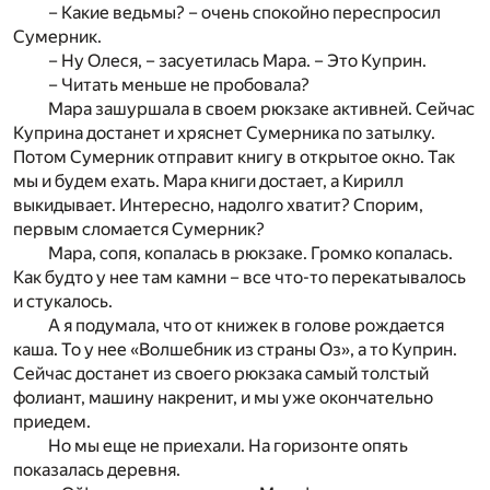
– Какие ведьмы? – очень спокойно переспросил
Сумерник.
– Ну Олеся, – засуетилась Мара. – Это Куприн.
– Читать меньше не пробовала?
Мара зашуршала в своем рюкзаке активней. Сейчас
Куприна достанет и хряснет Сумерника по затылку.
Потом Сумерник отправит книгу в открытое окно. Так
мы и будем ехать. Мара книги достает, а Кирилл
выкидывает. Интересно, надолго хватит? Спорим,
первым сломается Сумерник?
Мара, сопя, копалась в рюкзаке. Громко копалась.
Как будто у нее там камни – все что-то перекатывалось
и стукалось.
А я подумала, что от книжек в голове рождается
каша. То у нее «Волшебник из страны Оз», а то Куприн.
Сейчас достанет из своего рюкзака самый толстый
фолиант, машину накренит, и мы уже окончательно
приедем.
Но мы еще не приехали. На горизонте опять
показалась деревня.