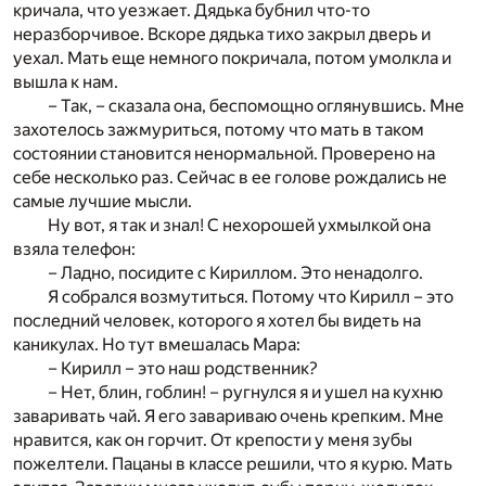
кричала, что уезжает. Дядька бубнил что-то
неразборчивое. Вскоре дядька тихо закрыл дверь и
уехал. Мать еще немного покричала, потом умолкла и
вышла к нам.
– Так, – сказала она, беспомощно оглянувшись. Мне
захотелось зажмуриться, потому что мать в таком
состоянии становится ненормальной. Проверено на
себе несколько раз. Сейчас в ее голове рождались не
самые лучшие мысли.
Ну вот, я так и знал! С нехорошей ухмылкой она
взяла телефон:
– Ладно, посидите с Кириллом. Это ненадолго.
Я собрался возмутиться. Потому что Кирилл – это
последний человек, которого я хотел бы видеть на
каникулах. Но тут вмешалась Мара:
– Кирилл – это наш родственник?
– Нет, блин, гоблин! – ругнулся я и ушел на кухню
заваривать чай. Я его завариваю очень крепким. Мне
нравится, как он горчит. От крепости у меня зубы
пожелтели. Пацаны в классе решили, что я курю. Мать