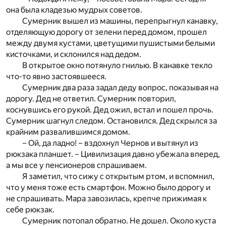
она была кладезью мудрых советов.
Сумерник вышел из машины, перепрыгнул канавку,
отделяющую дорогу от зелени перед домом, прошел
между двумя кустами, цветущими пушистыми белыми
кисточками, и склонился над дедом.
В открытое окно потянуло гнилью. В канавке текло
что-то явно застоявшееся.
Сумерник два раза задал деду вопрос, показывая на
дорогу. Дед не ответил. Сумерник повторил,
коснувшись его рукой. Дед ожил, встал и пошел прочь.
Сумерник шагнул следом. Остановился. Дед скрылся за
крайним развалившимся домом.
– Ой, да ладно! – вздохнул Чернов и вытянул из
рюкзака планшет. – Цивилизация давно убежала вперед,
а мы все у пенсионеров спрашиваем.
Я заметил, что сижу с открытым ртом, и вспомнил,
что у меня тоже есть смартфон. Можно было дорогу и
не спрашивать. Мара завозилась, крепче прижимая к
себе рюкзак.
Сумерник потопал обратно. Не дошел. Около куста