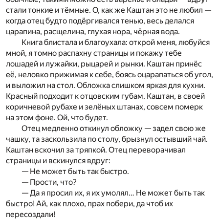
стали тонкие и тёмные. О, как же Каштан это не любил —
когда отец будто подёргивался тенью, весь делался
царапина, расщелина, глухая нора, чёрная вода.
Книга блистала и благоухала: открой меня, любуйся
мной, я томно распахну страницы и покажу тебе
лошадей и лужайки, рыцарей и рынки. Каштан принёс
её, неловко прижимая к себе, боясь оцарапаться об угол,
и выложил на стол. Обложка слишком яркая для кухни.
Красный подходит к отцовским губам. Каштан, в своей
коричневой рубахе и зелёных штанах, совсем померк
на этом фоне. Ой, что будет.
Отец медленно откинул обложку — задел свою же
чашку, та заскользила по столу, брызнул остывший чай.
Каштан вскочил за тряпкой. Отец переворачивал
страницы и вскинулся вдруг:
— Не может быть так быстро.
— Прости, что?
— Да я просил их, я их умолял… Не может быть так
быстро! Ай, как плохо, прах побери, да чтоб их
пересоздали!