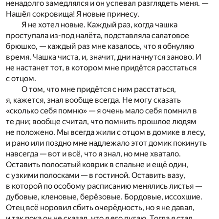
ненадолго замедлялся и он успевал разглядеть меня. —
Нашёл сокровища! Я новые принесу.
Я не хотел новые. Каждый раз, когда чашка
проступала из-под налёта, подставляла салатовое
брюшко, — каждый раз мне казалось, что я обнуляю
время. Чашка чиста, и, значит, дни начнутся заново. И
не настанет тот, в котором мне придётся расстаться
с отцом.
О том, что мне придётся с ним расстаться,
я, кажется, знал вообще всегда. Не могу сказать
«сколько себя помню» — я очень мало себя помнил в
те дни; вообще считал, что помнить прошлое людям
не положено. Мы всегда жили с отцом в домике в лесу,
и рано или поздно мне надлежало этот домик покинуть
навсегда — вот и всё, что я знал, но мне хватало.
Оставить полосатый коврик в спальне и ещё один,
с узкими полосками — в гостиной. Оставить вазу,
в которой по особому расписанию менялись листья —
дубовые, кленовые, берёзовые. Бордовые, иссохшие.
Отец всё норовил сбить очерёдность, но я не давал,
и так пока он не сказал, что я его пугаю. Тогда я стал