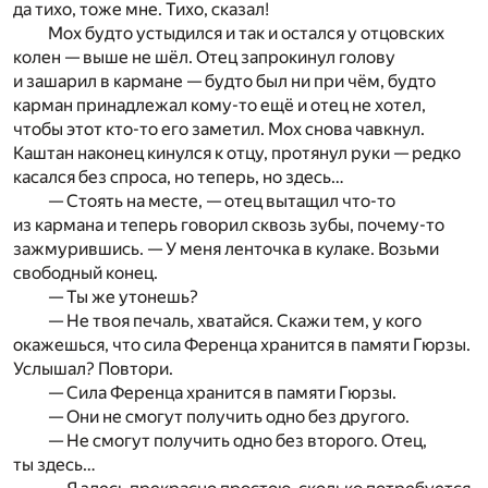
да тихо, тоже мне. Тихо, сказал!
Мох будто устыдился и так и остался у отцовских
колен — выше не шёл. Отец запрокинул голову
и зашарил в кармане — будто был ни при чём, будто
карман принадлежал кому-то ещё и отец не хотел,
чтобы этот кто-то его заметил. Мох снова чавкнул.
Каштан наконец кинулся к отцу, протянул руки — редко
касался без спроса, но теперь, но здесь…
— Стоять на месте, — отец вытащил что-то
из кармана и теперь говорил сквозь зубы, почему-то
зажмурившись. — У меня ленточка в кулаке. Возьми
свободный конец.
— Ты же утонешь?
— Не твоя печаль, хватайся. Скажи тем, у кого
окажешься, что сила Ференца хранится в памяти Гюрзы.
Услышал? Повтори.
— Сила Ференца хранится в памяти Гюрзы.
— Они не смогут получить одно без другого.
— Не смогут получить одно без второго. Отец,
ты здесь…