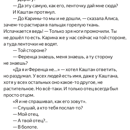
— Да эту самую, как его, ленточку дай мне сюда?
И Каштан протянул.
— До Карины-то мы и не дошли, — сказала Алиса,
зачем-то растирая в пальцах горелую ткань.
Испачкается ведь! — Только зря ноги промочили. Ты
не дошёл то есть. Карина же у нас сейчас на той стороне,
а туда ленточки не водят.
— Той стороне?
— Ференца знаешь, меня знаешь, а ту сторону
не знаешь?
«Да я и Ференца не…» — хотел Каштан ответить,
но раздумал. У всех людей есть имя, даже у Каштана,
хотя у всех остальных оно какое-то другое, не
растительное. Но всё-таки. И только отец всегда был
просто отцом.
«Я и не спрашивал, как его зовут».
— Слушай, а кто тебя послал-то?
— Мой отец.
— А твой отец?..
— В болоте.