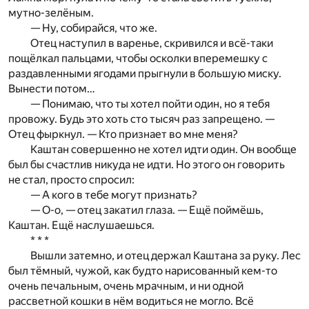
мутно-зелёным.
— Ну, собирайся, что же.
Отец наступил в варенье, скривился и всё-таки
пощёлкал пальцами, чтобы осколки вперемешку с
раздавленными ягодами прыгнули в большую миску.
Вынести потом…
— Понимаю, что ты хотел пойти один, но я тебя
провожу. Будь это хоть сто тысяч раз запрещено. —
Отец фыркнул. — Кто признает во мне меня?
Каштан совершенно не хотел идти один. Он вообще
был бы счастлив никуда не идти. Но этого он говорить
не стал, просто спросил:
— А кого в тебе могут признать?
— О-о, — отец закатил глаза. — Ещё поймёшь,
Каштан. Ещё наслушаешься.
* * *
Вышли затемно, и отец держал Каштана за руку. Лес
был тёмный, чужой, как будто нарисованный кем-то
очень печальным, очень мрачным, и ни одной
рассветной кошки в нём водиться не могло. Всё