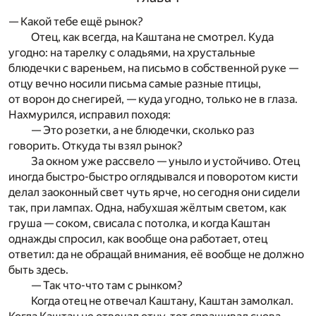
— К
акой тебе ещё рынок?
Отец, как всегда, на Каштана не смотрел. Куда
угодно: на тарелку с оладьями, на хрустальные
блюдечки с вареньем, на письмо в собственной руке —
отцу вечно носили письма самые разные птицы,
от ворон до снегирей, — куда угодно, только не в глаза.
Нахмурился, исправил походя:
— Это розетки, а не блюдечки, сколько раз
говорить. Откуда ты взял рынок?
За окном уже рассвело — уныло и устойчиво. Отец
иногда быстро-быстро оглядывался и поворотом кисти
делал заоконный свет чуть ярче, но сегодня они сидели
так, при лампах. Одна, набухшая жёлтым светом, как
груша — соком, свисала с потолка, и когда Каштан
однажды спросил, как вообще она работает, отец
ответил: да не обращай внимания, её вообще не должно
быть здесь.
— Так что-что там с рынком?
Когда отец не отвечал Каштану, Каштан замолкал.