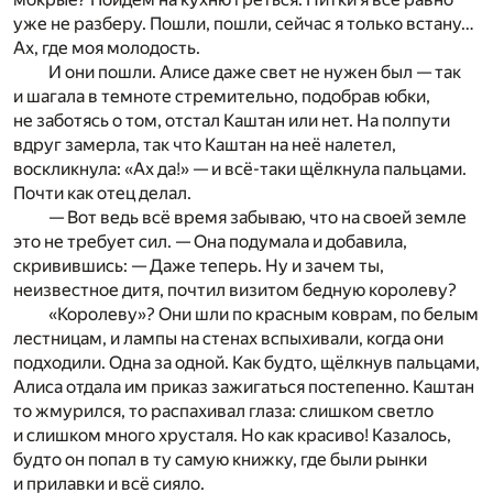
уже не разберу. Пошли, пошли, сейчас я только встану…
Ах, где моя молодость.
И они пошли. Алисе даже свет не нужен был — так
и шагала в темноте стремительно, подобрав юбки,
не заботясь о том, отстал Каштан или нет. На полпути
вдруг замерла, так что Каштан на неё налетел,
воскликнула: «Ах да!» — и всё-таки щёлкнула пальцами.
Почти как отец делал.
— Вот ведь всё время забываю, что на своей земле
это не требует сил. — Она подумала и добавила,
скривившись: — Даже теперь. Ну и зачем ты,
неизвестное дитя, почтил визитом бедную королеву?
«Королеву»? Они шли по красным коврам, по белым
лестницам, и лампы на стенах вспыхивали, когда они
подходили. Одна за одной. Как будто, щёлкнув пальцами,
Алиса отдала им приказ зажигаться постепенно. Каштан
то жмурился, то распахивал глаза: слишком светло
и слишком много хрусталя. Но как красиво! Казалось,
будто он попал в ту самую книжку, где были рынки
и прилавки и всё сияло.