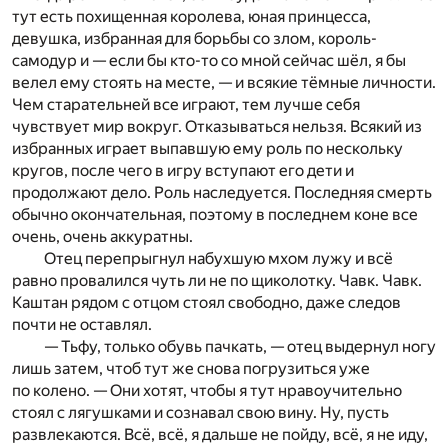
тут есть похищенная королева, юная принцесса,
девушка, избранная для борьбы со злом, король-
самодур и — если бы кто-то со мной сейчас шёл, я бы
велел ему стоять на месте, — и всякие тёмные личности.
Чем старательней все играют, тем лучше себя
чувствует мир вокруг. Отказываться нельзя. Всякий из
избранных играет выпавшую ему роль по нескольку
кругов, после чего в игру вступают его дети и
продолжают дело. Роль наследуется. Последняя смерть
обычно окончательная, поэтому в последнем коне все
очень, очень аккуратны.
Отец перепрыгнул набухшую мхом лужу и всё
равно провалился чуть ли не по щиколотку. Чавк. Чавк.
Каштан рядом с отцом стоял свободно, даже следов
почти не оставлял.
— Тьфу, только обувь пачкать, — отец выдернул ногу
лишь затем, чтоб тут же снова погрузиться уже
по колено. — Они хотят, чтобы я тут нравоучительно
стоял с лягушками и сознавал свою вину. Ну, пусть
развлекаются. Всё, всё, я дальше не пойду, всё, я не иду,