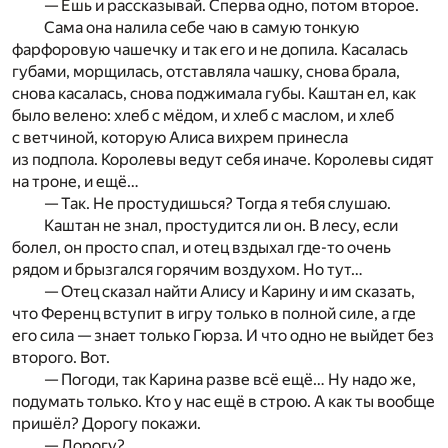
— Ешь и рассказывай. Сперва одно, потом второе.
Сама она налила себе чаю в самую тонкую
фарфоровую чашечку и так его и не допила. Касалась
губами, морщилась, отставляла чашку, снова брала,
снова касалась, снова поджимала губы. Каштан ел, как
было велено: хлеб с мёдом, и хлеб с маслом, и хлеб
с ветчиной, которую Алиса вихрем принесла
из подпола. Королевы ведут себя иначе. Королевы сидят
на троне, и ещё…
— Так. Не простудишься? Тогда я тебя слушаю.
Каштан не знал, простудится ли он. В лесу, если
болел, он просто спал, и отец вздыхал где-то очень
рядом и брызгался горячим воздухом. Но тут…
— Отец сказал найти Алису и Карину и им сказать,
что Ференц вступит в игру только в полной силе, а где
его сила — знает только Гюрза. И что одно не выйдет без
второго. Вот.
— Погоди, так Карина разве всё ещё… Ну надо же,
подумать только. Кто у нас ещё в строю. А как ты вообще
пришёл? Дорогу покажи.
— Дорогу?