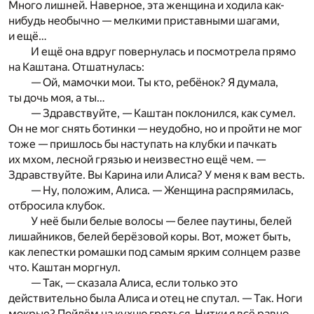
Много лишней. Наверное, эта женщина и ходила как-
нибудь необычно — мелкими приставными шагами,
и ещё…
И ещё она вдруг повернулась и посмотрела прямо
на Каштана. Отшатнулась:
— Ой, мамочки мои. Ты кто, ребёнок? Я думала,
ты дочь моя, а ты…
— Здравствуйте, — Каштан поклонился, как сумел.
Он не мог снять ботинки — неудобно, но и пройти не мог
тоже — пришлось бы наступать на клубки и пачкать
их мхом, лесной грязью и неизвестно ещё чем. —
Здравствуйте. Вы Карина или Алиса? У меня к вам весть.
— Ну, положим, Алиса. — Женщина распрямилась,
отбросила клубок.
У неё были белые волосы — белее паутины, белей
лишайников, белей берёзовой коры. Вот, может быть,
как лепестки ромашки под самым ярким солнцем разве
что. Каштан моргнул.
— Так, — сказала Алиса, если только это
действительно была Алиса и отец не спутал. — Так. Ноги
мокрые? Пойдём на кухню греться. Нитки я всё равно