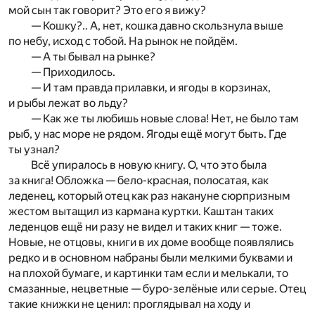
мой сын так говорит? Это его я вижу?
— Кошку?.. А, нет, кошка давно скользнула выше
по небу, исход с тобой. На рынок не пойдём.
— А ты бывал на рынке?
— Приходилось.
— И там правда прилавки, и ягоды в корзинах,
и рыбы лежат во льду?
— Как же ты любишь новые слова! Нет, не было там
рыб, у нас море не рядом. Ягоды ещё могут быть. Где
ты узнал?
Всё упиралось в новую книгу. О, что это была
за книга! Обложка — бело-красная, полосатая, как
леденец, который отец как раз накануне сюрпризным
жестом вытащил из кармана куртки. Каштан таких
леденцов ещё ни разу не видел и таких книг — тоже.
Новые, не отцовы, книги в их доме вообще появлялись
редко и в основном набраны были мелкими буквами и
на плохой бумаге, и картинки там если и мелькали, то
смазанные, нецветные — буро-зелёные или серые. Отец
такие книжки не ценил: проглядывал на ходу и