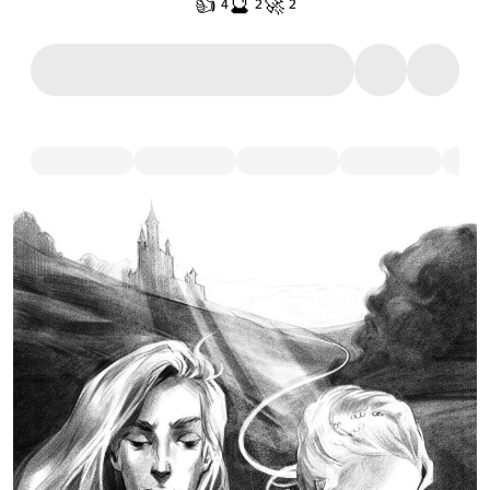
👍
🔮
🚀
4
2
2