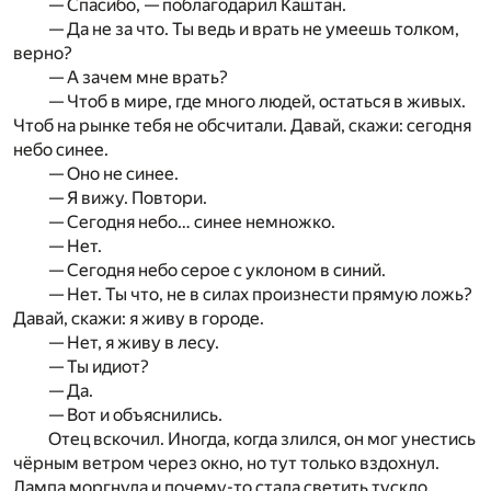
— Спасибо, — поблагодарил Каштан.
— Да не за что. Ты ведь и врать не умеешь толком,
верно?
— А зачем мне врать?
— Чтоб в мире, где много людей, остаться в живых.
Чтоб на рынке тебя не обсчитали. Давай, скажи: сегодня
небо синее.
— Оно не синее.
— Я вижу. Повтори.
— Сегодня небо… синее немножко.
— Нет.
— Сегодня небо серое с уклоном в синий.
— Нет. Ты что, не в силах произнести прямую ложь?
Давай, скажи: я живу в городе.
— Нет, я живу в лесу.
— Ты идиот?
— Да.
— Вот и объяснились.
Отец вскочил. Иногда, когда злился, он мог унестись
чёрным ветром через окно, но тут только вздохнул.
Лампа моргнула и почему-то стала светить тускло,