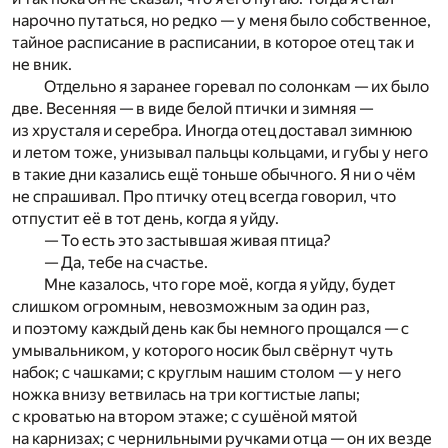
нарочно путаться, но редко — у меня было собственное,
тайное расписание в расписании, в которое отец так и
не вник.
Отдельно я заранее горевал по солонкам — их было
две. Весенняя — в виде белой птички и зимняя —
из хрусталя и серебра. Иногда отец доставал зимнюю
и летом тоже, унизывал пальцы кольцами, и губы у него
в такие дни казались ещё тоньше обычного. Я ни о чём
не спрашивал. Про птичку отец всегда говорил, что
отпустит её в тот день, когда я уйду.
— То есть это застывшая живая птица?
— Да, тебе на счастье.
Мне казалось, что горе моё, когда я уйду, будет
слишком огромным, невозможным за один раз,
и поэтому каждый день как бы немного прощался — с
умывальником, у которого носик был свёрнут чуть
набок; с чашками; с круглым нашим столом — у него
ножка внизу ветвилась на три когтистые лапы;
с кроватью на втором этаже; с сушёной мятой
на карнизах; с чернильными ручками отца — он их везде