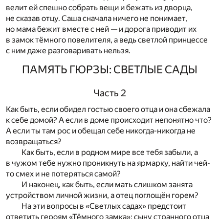
велит ей спешно собрать вещи и бежать из дворца,
не сказав отцу. Саша сначала ничего не понимает,
но мама бежит вместе с ней — и дорога приводит их
в замок тёмного повелителя, а ведь светлой принцессе
с ним даже разговаривать нельзя.
ПАМЯТЬ ГЮРЗЫ: СВЕТЛЫЕ САДЫ
Часть 2
Как быть, если обидел гостью своего отца и она сбежала
к себе домой? А если в доме происходит непонятно что?
А если ты там рос и обещал себе никогда-никогда не
возвращаться?
Как быть, если в родном мире все тебя забыли, а
в чужом тебе нужно проникнуть на ярмарку, найти чей-
то смех и не потеряться самой?
И наконец, как быть, если мать слишком занята
устройством личной жизни, а отец поглощён горем?
На эти вопросы в «Светлых садах» предстоит
ответить героям «Тёмного замка»: сыну странного отца