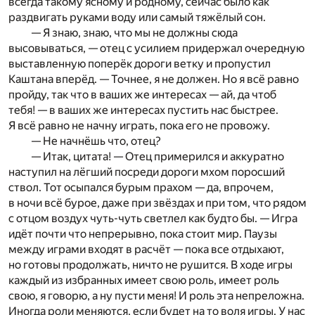
всегда такому ясному и родному, сейчас было как
раздвигать руками воду или самый тяжёлый сон.
— Я знаю, знаю, что мы не должны сюда
высовываться, — отец с усилием придержал очередную
выставленную поперёк дороги ветку и пропустил
Каштана вперёд. — Точнее, я не должен. Но я всё равно
пройду, так что в ваших же интересах — ай, да чтоб
тебя! — в ваших же интересах пустить нас быстрее.
Я всё равно не начну играть, пока его не провожу.
— Не начнёшь что, отец?
— Итак, цитата! — Отец примерился и аккуратно
наступил на лёгший посреди дороги мхом поросший
ствол. Тот осыпался бурым прахом — да, впрочем,
в ночи всё бурое, даже при звёздах и при том, что рядом
с отцом воздух чуть-чуть светлел как будто бы. — Игра
идёт почти что непрерывно, пока стоит мир. Паузы
между играми входят в расчёт — пока все отдыхают,
но готовы продолжать, ничто не рушится. В ходе игры
каждый из избранных имеет свою роль, имеет роль
свою, я говорю, а ну пусти меня! И роль эта непреложна.
Иногда роли меняются, если будет на то воля игры. У нас