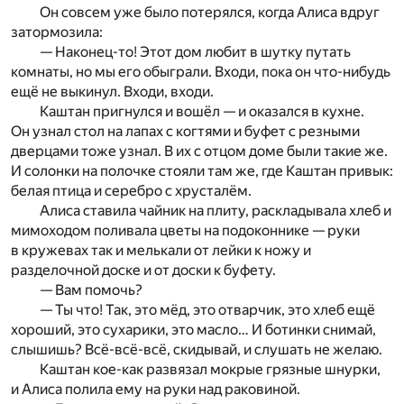
Он совсем уже было потерялся, когда Алиса вдруг
затормозила:
— Наконец-то! Этот дом любит в шутку путать
комнаты, но мы его обыграли. Входи, пока он что-нибудь
ещё не выкинул. Входи, входи.
Каштан пригнулся и вошёл — и оказался в кухне.
Он узнал стол на лапах с когтями и буфет с резными
дверцами тоже узнал. В их с отцом доме были такие же.
И солонки на полочке стояли там же, где Каштан привык:
белая птица и серебро с хрусталём.
Алиса ставила чайник на плиту, раскладывала хлеб и
мимоходом поливала цветы на подоконнике — руки
в кружевах так и мелькали от лейки к ножу и
разделочной доске и от доски к буфету.
— Вам помочь?
— Ты что! Так, это мёд, это отварчик, это хлеб ещё
хороший, это сухарики, это масло… И ботинки снимай,
слышишь? Всё-всё-всё, скидывай, и слушать не желаю.
Каштан кое-как развязал мокрые грязные шнурки,
и Алиса полила ему на руки над раковиной.