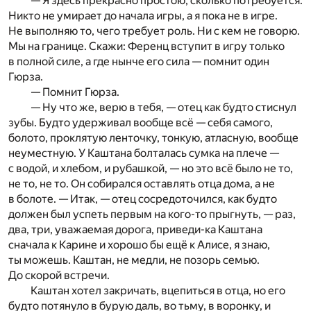
— Я здесь прекрасно простою, сколько потребуется.
Никто не умирает до начала игры, а я пока не в игре.
Не выполняю то, чего требует роль. Ни с кем не говорю.
Мы на границе. Скажи: Ференц вступит в игру только
в полной силе, а где нынче его сила — помнит один
Гюрза.
— Помнит Гюрза.
— Ну что же, верю в тебя, — отец как будто стиснул
зубы. Будто удерживал вообще всё — себя самого,
болото, проклятую ленточку, тонкую, атласную, вообще
неуместную. У Каштана болталась сумка на плече —
с водой, и хлебом, и рубашкой, — но это всё было не то,
не то, не то. Он собирался оставлять отца дома, а не
в болоте. — Итак, — отец сосредоточился, как будто
должен был успеть первым на кого-то прыгнуть, — раз,
два, три, уважаемая дорога, приведи-ка Каштана
сначала к Карине и хорошо бы ещё к Алисе, я знаю,
ты можешь. Каштан, не медли, не позорь семью.
До скорой встречи.
Каштан хотел закричать, вцепиться в отца, но его
будто потянуло в бурую даль, во тьму, в воронку, и