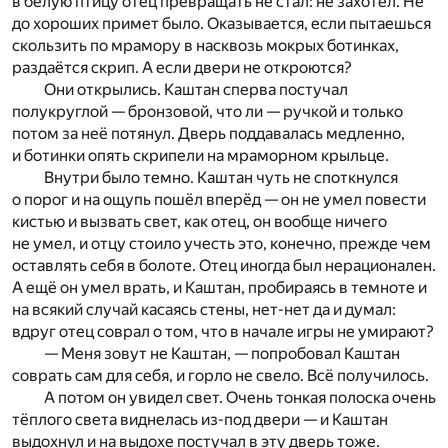
в белую птицу отец превращать не стал: не захотел. Не
до хороших примет было. Оказывается, если пытаешься
скользить по мрамору в насквозь мокрых ботинках,
раздаётся скрип. А если двери не откроются?
Они открылись. Каштан сперва постучал
полукруглой — бронзовой, что ли — ручкой и только
потом за неё потянул. Дверь поддавалась медленно,
и ботинки опять скрипели на мраморном крыльце.
Внутри было темно. Каштан чуть не споткнулся
о порог и на ощупь пошёл вперёд — он не умел повести
кистью и вызвать свет, как отец, он вообще ничего
не умел, и отцу стоило учесть это, конечно, прежде чем
оставлять себя в болоте. Отец иногда был нерационален.
А ещё он умел врать, и Каштан, пробираясь в темноте и
на всякий случай касаясь стены, нет-нет да и думал:
вдруг отец соврал о том, что в начале игры не умирают?
— Меня зовут не Каштан, — попробовал Каштан
соврать сам для себя, и горло не свело. Всё получилось.
А потом он увидел свет. Очень тонкая полоска очень
тёплого света виднелась из-под двери — и Каштан
выдохнул и на выдохе постучал в эту дверь тоже.