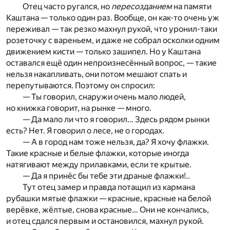
Отец часто ругался, но
пересозданием
на памяти
Каштана — только один раз. Вообще, он как-то очень уж
переживал — так резко махнул рукой, что уронил-таки
розеточку с вареньем, и даже не собрал осколки одним
движением кисти — только зашипел. Но у Каштана
оставался ещё один непроизнесённый вопрос, — такие
нельзя накапливать, они потом мешают спать и
перепутываются. Поэтому он спросил:
— Ты говорил, снаружи очень мало людей,
но книжка говорит, на рынке — много.
— Да мало ли что я говорил… Здесь рядом рынки
есть? Нет. Я говорил о лесе, не о городах.
— А в город нам тоже нельзя, да? Я хочу флажки.
Такие красные и белые флажки, которые иногда
натягивают между прилавками, если те крытые.
— Да я принёс бы тебе эти драные флажки!..
Тут отец замер и правда потащил из кармана
рубашки мятые флажки — красные, красные на белой
верёвке, жёлтые, снова красные… Они не кончались,
и отец сдался первым и остановился, махнул рукой.