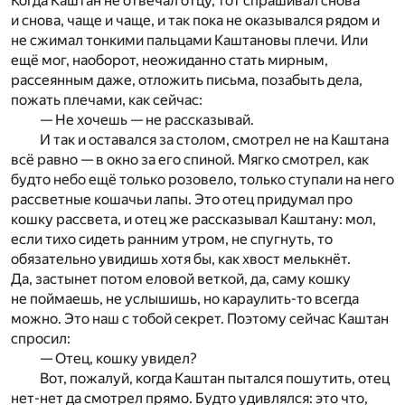
Когда Каштан не отвечал отцу, тот спрашивал снова
и снова, чаще и чаще, и так пока не оказывался рядом и
не сжимал тонкими пальцами Каштановы плечи. Или
ещё мог, наоборот, неожиданно стать мирным,
рассеянным даже, отложить письма, позабыть дела,
пожать плечами, как сейчас:
— Не хочешь — не рассказывай.
И так и оставался за столом, смотрел не на Каштана
всё равно — в окно за его спиной. Мягко смотрел, как
будто небо ещё только розовело, только ступали на него
рассветные кошачьи лапы. Это отец придумал про
кошку рассвета, и отец же рассказывал Каштану: мол,
если тихо сидеть ранним утром, не спугнуть, то
обязательно увидишь хотя бы, как хвост мелькнёт.
Да, застынет потом еловой веткой, да, саму кошку
не поймаешь, не услышишь, но караулить-то всегда
можно. Это наш с тобой секрет. Поэтому сейчас Каштан
спросил:
— Отец, кошку увидел?
Вот, пожалуй, когда Каштан пытался пошутить, отец
нет-нет да смотрел прямо. Будто удивлялся: это что,