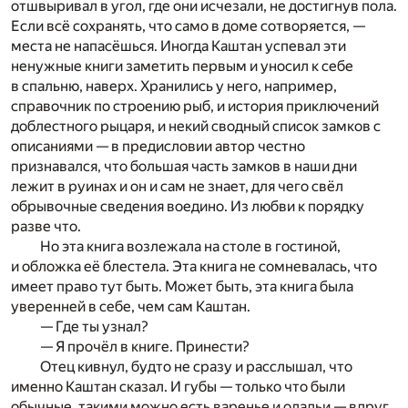
отшвыривал в угол, где они исчезали, не достигнув пола.
Если всё сохранять, что само в доме сотворяется, —
места не напасёшься. Иногда Каштан успевал эти
ненужные книги заметить первым и уносил к себе
в спальню, наверх. Хранились у него, например,
справочник по строению рыб, и история приключений
доблестного рыцаря, и некий сводный список замков с
описаниями — в предисловии автор честно
признавался, что большая часть замков в наши дни
лежит в руинах и он и сам не знает, для чего свёл
обрывочные сведения воедино. Из любви к порядку
разве что.
Но эта книга возлежала на столе в гостиной,
и обложка её блестела. Эта книга не сомневалась, что
имеет право тут быть. Может быть, эта книга была
уверенней в себе, чем сам Каштан.
— Где ты узнал?
— Я прочёл в книге. Принести?
Отец кивнул, будто не сразу и расслышал, что
именно Каштан сказал. И губы — только что были
обычные, такими можно есть варенье и оладьи — вдруг