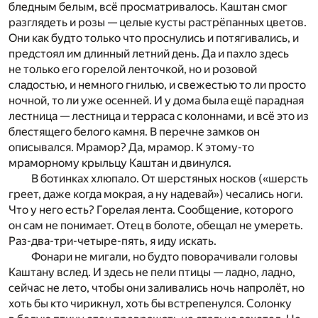
бледным белым, всё просматривалось. Каштан смог
разглядеть и розы — целые кусты растрёпанных цветов.
Они как будто только что проснулись и потягивались, и
предстоял им длинный летний день. Да и пахло здесь
не только его горелой ленточкой, но и розовой
сладостью, и немного гнилью, и свежестью то ли просто
ночной, то ли уже осенней. И у дома была ещё парадная
лестница — лестница и терраса с колоннами, и всё это из
блестящего белого камня. В перечне замков он
описывался. Мрамор? Да, мрамор. К этому-то
мраморному крыльцу Каштан и двинулся.
В ботинках хлюпало. От шерстяных носков («шерсть
греет, даже когда мокрая, а ну надевай») чесались ноги.
Что у него есть? Горелая лента. Сообщение, которого
он сам не понимает. Отец в болоте, обещал не умереть.
Раз-два-три-четыре-пять, я иду искать.
Фонари не мигали, но будто поворачивали головы
Каштану вслед. И здесь не пели птицы — ладно, ладно,
сейчас не лето, чтобы они заливались ночь напролёт, но
хоть бы кто чирикнул, хоть бы встрепенулся. Солонку