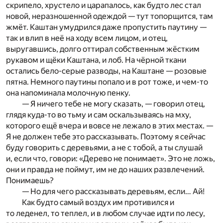
скрипело, хрустело и царапалось, как будто лес стал
новой, неразношенной одеждой — тут топорщится, там
жмёт. Каштан умудрился даже пропустить паутину —
так и влип в неё на ходу всем лицом, и отец,
выругавшись, долго оттирал собственным жёстким
рукавом и щёки Каштана, и лоб. На чёрной ткани
остались бело-серые разводы, на Каштане — розовые
пятна. Немного паутины попало и в рот тоже, и чем-то
она напоминала молочную пенку.
— Я ничего тебе не могу сказать, — говорил отец,
глядя куда-то во тьму и сам оскальзываясь на мху,
которого ещё вчера и вовсе не лежало в этих местах. —
Я не должен тебе это рассказывать. Поэтому я сейчас
буду говорить с деревьями, а не с тобой, а ты слушай
и, если что, говори: «Дерево не понимает». Это не ложь,
они и правда не поймут, им не до наших развлечений.
Понимаешь?
— Но для чего рассказывать деревьям, если… Ай!
Как будто самый воздух им противился и
то леденел, то теплел, и в любом случае идти по лесу,