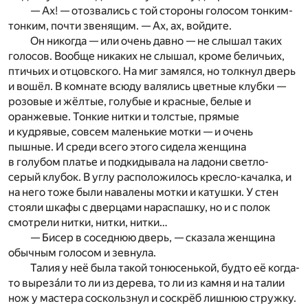
— Ах! — отозвались с той стороны голосом тонким-
тонким, почти звенящим. — Ах, ах, войдите.
Он никогда — или очень давно — не слышал таких
голосов. Вообще никаких не слышал, кроме беличьих,
птичьих и отцовского. На миг замялся, но толкнул дверь
и вошёл. В комнате всюду валялись цветные клубки —
розовые и жёлтые, голубые и красные, белые и
оранжевые. Тонкие нитки и толстые, прямые
и кудрявые, совсем маленькие мотки — и очень
пышные. И среди всего этого сидела женщина
в голубом платье и подкидывала на ладони светло-
серый клубок. В углу расположилось кресло-качалка, и
на него тоже были навалены мотки и катушки. У стен
стояли шкафы с дверцами нараспашку, но и с полок
смотрели нитки, нитки, нитки…
— Бисер в соседнюю дверь, — сказала женщина
обычным голосом и зевнула.
Талия у неё была такой тонюсенькой, будто её когда-
то вырезáли то ли из дерева, то ли из камня и на талии
нож у мастера соскользнул и соскрёб лишнюю стружку.