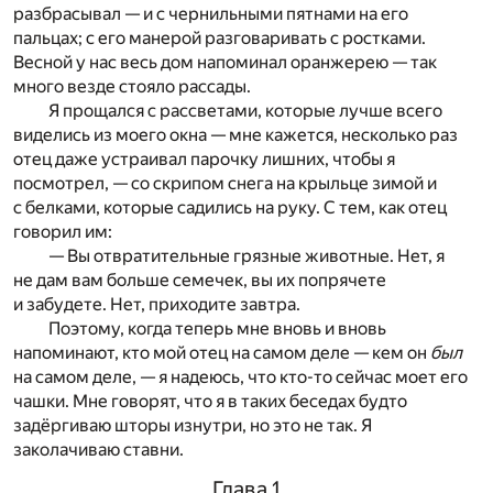
разбрасывал — и с чернильными пятнами на его
пальцах; с его манерой разговаривать с ростками.
Весной у нас весь дом напоминал оранжерею — так
много везде стояло рассады.
Я прощался с рассветами, которые лучше всего
виделись из моего окна — мне кажется, несколько раз
отец даже устраивал парочку лишних, чтобы я
посмотрел, — со скрипом снега на крыльце зимой и
с белками, которые садились на руку. С тем, как отец
говорил им:
— Вы отвратительные грязные животные. Нет, я
не дам вам больше семечек, вы их попрячете
и забудете. Нет, приходите завтра.
Поэтому, когда теперь мне вновь и вновь
напоминают, кто мой отец на самом деле — кем он
был
на самом деле, — я надеюсь, что кто-то сейчас моет его
чашки. Мне говорят, что я в таких беседах будто
задёргиваю шторы изнутри, но это не так. Я
заколачиваю ставни.
Глава 1