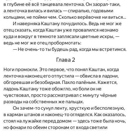
в глубине её всё танцевала ленточка. Он заорал-таки,
а ленточка вилась и вилась — спиралью, годовыми
кольцами, не пойми чем. Сколько верёвочке ни виться…
И наверняка Каштану почудилось. Ведь не мог же
отец сказать, когда Каштан уже провалился незнамо
куда и вокруг в темноте заплясали цветные искры, —
ведь не мог же отец пробормотать:
— Не очень-то ты будешь рад, когда мы встретимся.
Глава 2
Н
оги промокли. Это первое, что понял Каштан, когда
ленточка наконец его отпустила — обвисла в ладони,
обгоревшая и безобидная. Пахло палёным. Кажется,
ладонь Каштану тоже обожгло, но боли он не
чувствовал, просто рассматривал с минуту чёрные
разводы на собственных же пальцах.
Он зачем-то сунул ленту, хрусткую и бесполезную,
в карман штанов и наконец-то огляделся. Как оказалось,
стоял на лужайке перед домом — здесь тоже была ночь,
но фонари по обеим сторонам от входа светили