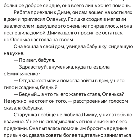
большое доброе сердце, она всего лишь хочет помочь.
Ребята приехали к Диме, он сам вошел на костылях
в дом и пригласил Оленьку. Гришка сходил в магазин
за алкоголем, девушке это очень не понравилось, и она
поспешила домой. Димка долго просил ее остаться,
но Оленька настояла на своем.
Она вошла в свой дом, увидела бабушку, сидевшую
на кухне.
— Привет, бабуля.
— Здравствуй, внученька, куда ты ездила
с Емильяненко?
— Отдала костыли и помогла войти в дом, у него
гипс и ссадины, бедный.
— Бедный… а что ты его жалеть стала, Оленька?
Не нужно, не стоит он того, — расстроенным голосом
сказала бабушка.
Старушка вообще не любила Димку, у них это было
взаимно. У нее не складывались отношения еще с его
предками. Она пыталась помочь им бросить вредные
привычки, давала советы более тщательно заниматься