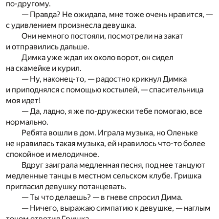
по-другому.
— Правда? Не ожидала, мне тоже очень нравится, —
с удивлением произнесла девушка.
Они немного постояли, посмотрели на закат
и отправились дальше.
Димка уже ждал их около ворот, он сидел
на скамейке и курил.
— Ну, наконец-то, — радостно крикнул Димка
и приподнялся с помощью костылей, — спасительница
моя идет!
— Да, ладно, я же по-дружески тебе помогаю, все
нормально.
Ребята вошли в дом. Играла музыка, но Оленьке
не нравилась такая музыка, ей нравилось что-то более
спокойное и мелодичное.
Вдруг заиграла медленная песня, под нее танцуют
медленные танцы в местном сельском клубе. Гришка
пригласил девушку потанцевать.
— Ты что делаешь? — в гневе спросил Дима.
— Ничего, выражаю симпатию к девушке, — наглым
тоном ответил Гришка.