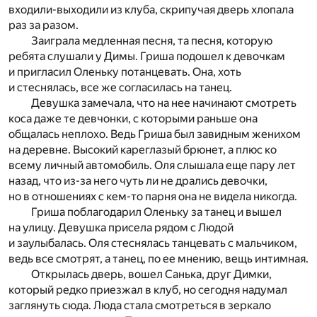
входили-выходили из клуба, скрипучая дверь хлопала
раз за разом.
Заиграла медленная песня, та песня, которую
ребята слушали у Димы. Гриша подошел к девочкам
и пригласил Оленьку потанцевать. Она, хоть
и стеснялась, все же согласилась на танец.
Девушка замечала, что на нее начинают смотреть
коса даже те девчонки, с которыми раньше она
общалась неплохо. Ведь Гриша был завидным женихом
на деревне. Высокий кареглазый брюнет, а плюс ко
всему личный автомобиль. Оля слышала еще пару лет
назад, что из-за него чуть ли не дрались девочки,
но в отношениях с кем-то парня она не видела никогда.
Гриша поблагодарил Оленьку за танец и вышел
на улицу. Девушка присела рядом с Людой
и заулыбалась. Оля стеснялась танцевать с мальчиком,
ведь все смотрят, а танец, по ее мнению, вещь интимная.
Открылась дверь, вошел Санька, друг Димки,
который редко приезжал в клуб, но сегодня надумал
заглянуть сюда. Люда стала смотреться в зеркало