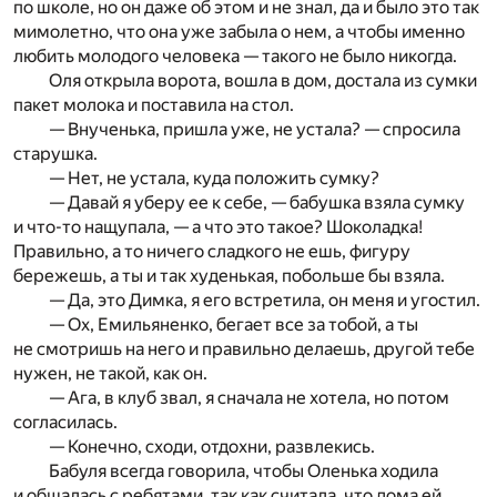
по школе, но он даже об этом и не знал, да и было это так
мимолетно, что она уже забыла о нем, а чтобы именно
любить молодого человека — такого не было никогда.
Оля открыла ворота, вошла в дом, достала из сумки
пакет молока и поставила на стол.
— Внученька, пришла уже, не устала? — спросила
старушка.
— Нет, не устала, куда положить сумку?
— Давай я уберу ее к себе, — бабушка взяла сумку
и что-то нащупала, — а что это такое? Шоколадка!
Правильно, а то ничего сладкого не ешь, фигуру
бережешь, а ты и так худенькая, побольше бы взяла.
— Да, это Димка, я его встретила, он меня и угостил.
— Ох, Емильяненко, бегает все за тобой, а ты
не смотришь на него и правильно делаешь, другой тебе
нужен, не такой, как он.
— Ага, в клуб звал, я сначала не хотела, но потом
согласилась.
— Конечно, сходи, отдохни, развлекись.
Бабуля всегда говорила, чтобы Оленька ходила
и общалась с ребятами, так как считала, что дома ей