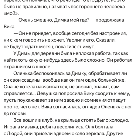
было не правильно, называть постороннего человека
«мой».
— Очень смешно, Димка мой где? — продолжала
Вика.
— Он не приедет, вообще сегодня без настроения,
ни с кем говорить не хочет. Уволили его. Сказали,
не будут ждать месяц, пока гипс снимут.
У Димы для деревни была неплохая работа, так как
найти хоть какую-нибудь здесь было сложно. Он работал
охранником в школе.
Оленька беспокоилась за Димку, обрабатывает ли
он свои ссадины, вообще как он там один, больной же.
Она не хотела навязываться, не звонил, значит, сам
справляется… Девушка попросила Вику сходить к нему,
пусть поухаживает за ним заодно и сомнения отпадут
про то, чего нет. Вика согласилась, оглядев Оленьку с ног
до головы.
Все вошли в клуб, на крыльце стоять было холодно.
Играла музыка, ребята веселились. Оля болтала
с Людой, они присели вдвоем около зеркала. Другие