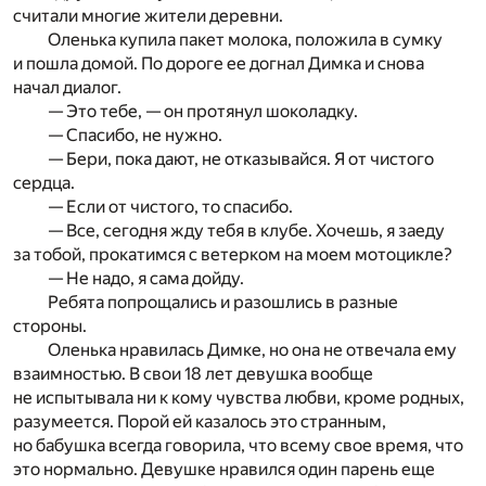
считали многие жители деревни.
Оленька купила пакет молока, положила в сумку
и пошла домой. По дороге ее догнал Димка и снова
начал диалог.
— Это тебе, — он протянул шоколадку.
— Спасибо, не нужно.
— Бери, пока дают, не отказывайся. Я от чистого
сердца.
— Если от чистого, то спасибо.
— Все, сегодня жду тебя в клубе. Хочешь, я заеду
за тобой, прокатимся с ветерком на моем мотоцикле?
— Не надо, я сама дойду.
Ребята попрощались и разошлись в разные
стороны.
Оленька нравилась Димке, но она не отвечала ему
взаимностью. В свои 18 лет девушка вообще
не испытывала ни к кому чувства любви, кроме родных,
разумеется. Порой ей казалось это странным,
но бабушка всегда говорила, что всему свое время, что
это нормально. Девушке нравился один парень еще