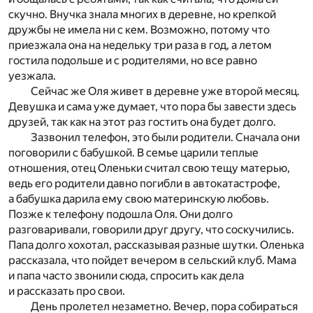
скучно. Внучка знала многих в деревне, но крепкой
дружбы не имела ни с кем. Возможно, потому что
приезжала она на недельку три раза в год, а летом
гостила подольше и с родителями, но все равно
уезжала.
Сейчас же Оля живет в деревне уже второй месяц.
Девушка и сама уже думает, что пора бы завести здесь
друзей, так как на этот раз гостить она будет долго.
Зазвонил телефон, это были родители. Сначала они
поговорили с бабушкой. В семье царили теплые
отношения, отец Оленьки считал свою тещу матерью,
ведь его родители давно погибли в автокатастрофе,
а бабушка дарила ему свою материнскую любовь.
Позже к телефону подошла Оля. Они долго
разговаривали, говорили друг другу, что соскучились.
Папа долго хохотал, рассказывая разные шутки. Оленька
рассказала, что пойдет вечером в сельский клуб. Мама
и папа часто звонили сюда, спросить как дела
и рассказать про свои.
День пролетел незаметно. Вечер, пора собираться