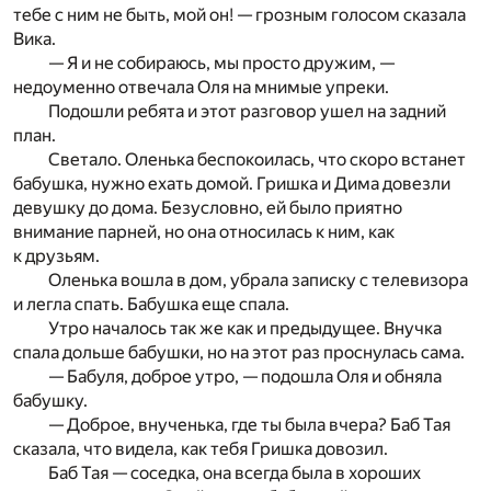
тебе с ним не быть, мой он! — грозным голосом сказала
Вика.
— Я и не собираюсь, мы просто дружим, —
недоуменно отвечала Оля на мнимые упреки.
Подошли ребята и этот разговор ушел на задний
план.
Светало. Оленька беспокоилась, что скоро встанет
бабушка, нужно ехать домой. Гришка и Дима довезли
девушку до дома. Безусловно, ей было приятно
внимание парней, но она относилась к ним, как
к друзьям.
Оленька вошла в дом, убрала записку с телевизора
и легла спать. Бабушка еще спала.
Утро началось так же как и предыдущее. Внучка
спала дольше бабушки, но на этот раз проснулась сама.
— Бабуля, доброе утро, — подошла Оля и обняла
бабушку.
— Доброе, внученька, где ты была вчера? Баб Тая
сказала, что видела, как тебя Гришка довозил.
Баб Тая — соседка, она всегда была в хороших