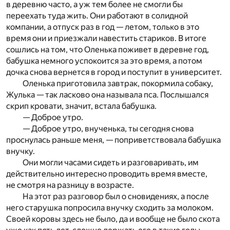
в деревню часто, а уж тем более не смогли бы
переехать туда жить. Они работают в солидной
компании, а отпуск раз в год — летом, только в это
время они и приезжали навестить стариков. В итоге
сошлись на том, что Оленька поживет в деревне год,
бабушка немного успокоится за это время, а потом
дочка снова вернется в город и поступит в университет.
Оленька приготовила завтрак, покормила собаку,
Жулька — так ласково она называла пса. Послышался
скрип кровати, значит, встала бабушка.
— Доброе утро.
— Доброе утро, внученька, ты сегодня снова
проснулась раньше меня, — поприветствовала бабушка
внучку.
Они могли часами сидеть и разговаривать, им
действительно интересно проводить время вместе,
не смотря на разницу в возрасте.
На этот раз разговор был о сновидениях, а после
него старушка попросила внучку сходить за молоком.
Своей коровы здесь не было, да и вообще не было скота