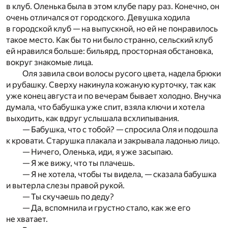
в клуб. Оленька была в этом клубе пару раз. Конечно, он
очень отличался от городского. Девушка ходила
в городской клуб — на выпускной, но ей не понравилось
такое место. Как бы то ни было странно, сельский клуб
ей нравился больше: бильярд, просторная обстановка,
вокруг знакомые лица.
Оля завила свои волосы русого цвета, надела брюки
и рубашку. Сверху накинула кожаную курточку, так как
уже конец августа и по вечерам бывает холодно. Внучка
думала, что бабушка уже спит, взяла ключи и хотела
выходить, как вдруг услышала всхлипывания.
— Бабушка, что с тобой? — спросила Оля и подошла
к кровати. Старушка плакала и закрывала ладонью лицо.
— Ничего, Оленька, иди, я уже засыпаю.
— Я же вижу, что ты плачешь.
— Я не хотела, чтобы ты видела, — сказала бабушка
и вытерла слезы правой рукой.
— Ты скучаешь по деду?
— Да, вспомнила и грустно стало, как же его
не хватает.