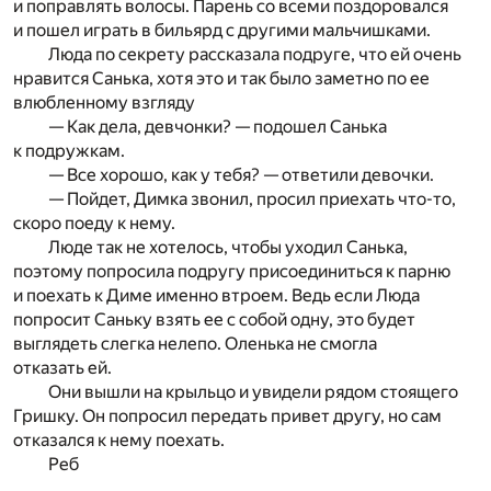
и поправлять волосы. Парень со всеми поздоровался
и пошел играть в бильярд с другими мальчишками.
Люда по секрету рассказала подруге, что ей очень
нравится Санька, хотя это и так было заметно по ее
влюбленному взгляду
— Как дела, девчонки? — подошел Санька
к подружкам.
— Все хорошо, как у тебя? — ответили девочки.
— Пойдет, Димка звонил, просил приехать что-то,
скоро поеду к нему.
Люде так не хотелось, чтобы уходил Санька,
поэтому попросила подругу присоединиться к парню
и поехать к Диме именно втроем. Ведь если Люда
попросит Саньку взять ее с собой одну, это будет
выглядеть слегка нелепо. Оленька не смогла
отказать ей.
Они вышли на крыльцо и увидели рядом стоящего
Гришку. Он попросил передать привет другу, но сам
отказался к нему поехать.
Реб
...