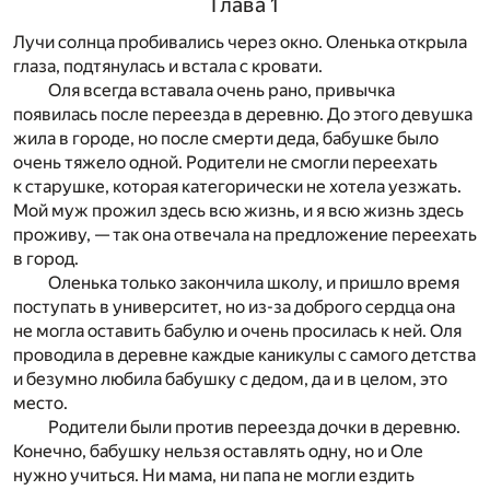
Глава 1
Лучи солнца пробивались через окно. Оленька открыла
глаза, подтянулась и встала с кровати.
Оля всегда вставала очень рано, привычка
появилась после переезда в деревню. До этого девушка
жила в городе, но после смерти деда, бабушке было
очень тяжело одной. Родители не смогли переехать
к старушке, которая категорически не хотела уезжать.
Мой муж прожил здесь всю жизнь, и я всю жизнь здесь
проживу, — так она отвечала на предложение переехать
в город.
Оленька только закончила школу, и пришло время
поступать в университет, но из-за доброго сердца она
не могла оставить бабулю и очень просилась к ней. Оля
проводила в деревне каждые каникулы с самого детства
и безумно любила бабушку c дедом, да и в целом, это
место.
Родители были против переезда дочки в деревню.
Конечно, бабушку нельзя оставлять одну, но и Оле
нужно учиться. Ни мама, ни папа не могли ездить