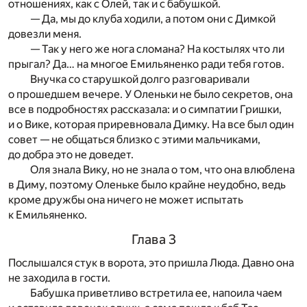
отношениях, как с Олей, так и с бабушкой.
— Да, мы до клуба ходили, а потом они с Димкой
довезли меня.
— Так у него же нога сломана? На костылях что ли
прыгал? Да… на многое Емильяненко ради тебя готов.
Внучка со старушкой долго разговаривали
о прошедшем вечере. У Оленьки не было секретов, она
все в подробностях рассказала: и о симпатии Гришки,
и о Вике, которая приревновала Димку. На все был один
совет — не общаться близко с этими мальчиками,
до добра это не доведет.
Оля знала Вику, но не знала о том, что она влюблена
в Диму, поэтому Оленьке было крайне неудобно, ведь
кроме дружбы она ничего не может испытать
к Емильяненко.
Глава 3
Послышался стук в ворота, это пришла Люда. Давно она
не заходила в гости.
Бабушка приветливо встретила ее, напоила чаем