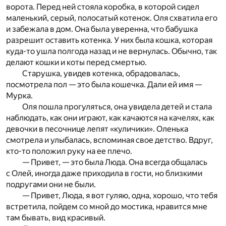
ворота. Перед ней стояла коробка, в которой сидел
маленький, серый, полосатый котенок. Оля схватила его
и забежала в дом. Она была уверенна, что бабушка
разрешит оставить котенка. У них была кошка, которая
куда-то ушла полгода назад и не вернулась. Обычно, так
делают кошки и коты перед смертью.
Старушка, увидев котенка, обрадовалась,
посмотрела пол — это была кошечка. Дали ей имя —
Мурка.
Оля пошла прогуляться, она увидела детей и стала
наблюдать, как они играют, как качаются на качелях, как
девочки в песочнице лепят «куличики». Оленька
смотрела и улыбалась, вспоминая свое детство. Вдруг,
кто-то положил руку на ее плечо.
— Привет, — это была Люда. Она всегда общалась
с Олей, иногда даже приходила в гости, но близкими
подругами они не были.
— Привет, Люда, я вот гуляю, одна, хорошо, что тебя
встретила, пойдем со мной до мостика, нравится мне
там бывать, вид красивый.