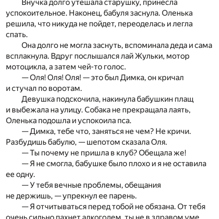
Внучка долго утешала старушку, принесла
успокоительное. Наконец, бабуля заснула. Оленька
решила, что никуда не пойдет, переоделась и легла
спать.
Она долго не могла заснуть, вспоминала деда и сама
всплакнула. Вдруг послышался лай Жульки, мотор
мотоцикла, а затем чей-то голос.
— Оля! Оля! Оля! — это был Димка, он кричал
и стучал по воротам.
Девушка подскочила, накинула бабушкин плащ
и выбежала на улицу. Собака не прекращала лаять,
Оленька подошла и успокоила пса.
— Димка, тебе что, заняться не чем? Не кричи.
Разбудишь бабулю, — шепотом сказала Оля.
— Ты почему не пришла в клуб? Обещала же!
— Я не смогла, бабушке было плохо и я не оставила
ее одну.
— У тебя вечные проблемы, обещания
не держишь, — упрекнул ее парень.
— Я отчитываться перед тобой не обязана. От тебя
очень сильно пахнет алкоголем, ты не в здравом уме.