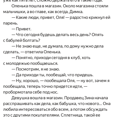
уже как пять лет, сложно держать его в такие годы.
Оленька пошла в магазин. Около магазина стояли
мальчишки, а во главе, как всегда, Димка.
— Какие люди, привет, Оля! — радостно крикнул ей
парень.
— Привет.
— Что сегодня будешь делать весь день? Опять
с бабулей болтать?
— Не знаю еще, не думала, по дому нужно дела
сделать, — ответила Оленька.
— Понятно, приходи сегодня в клуб, хоть
с молодежью пообщаешься.
— Посмотрим, я не знаю.
— Да приходи ты, пообещай, что придешь.
— Ну, хорошо, — пообещала Оля, — ну вот, зачем я
пообещала, теперь точно придется идти, —
пробормотала себе под нос.
Девушка вошла в магазин. Продавец Зина начала
расспрашивать как дела, как бабушка, что нового… Она
любила интересоваться обо всем, а потом обсуждать
это с другими покупателями. Сплетница, такой ее