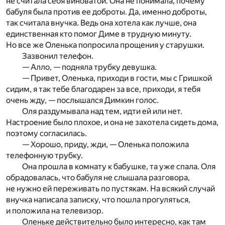
не считала себя виноватой. Она не понимала, почему
бабуля была против ее доброты. Да, именно доброты,
так считала внучка. Ведь она хотела как лучше, она
единственная кто помог Диме в трудную минуту.
Но все же Оленька попросила прощения у старушки.
Зазвонил телефон.
— Алло, — подняла трубку девушка.
— Привет, Оленька, приходи в гости, мы с Гришкой
сидим, я так тебе благодарен за все, приходи, я тебя
очень жду, — послышался Димкин голос.
Оля раздумывала над тем, идти ей или нет.
Настроение было плохое, и она не захотела сидеть дома,
поэтому согласилась.
— Хорошо, приду, жди, — Оленька положила
телефонную трубку.
Она прошла в комнату к бабушке, та уже спала. Оля
обрадовалась, что бабуля не слышала разговора,
не нужно ей переживать по пустякам. На всякий случай
внучка написала записку, что пошла прогуляться,
и положила на телевизор.
Оленьке действительно было интересно, как там