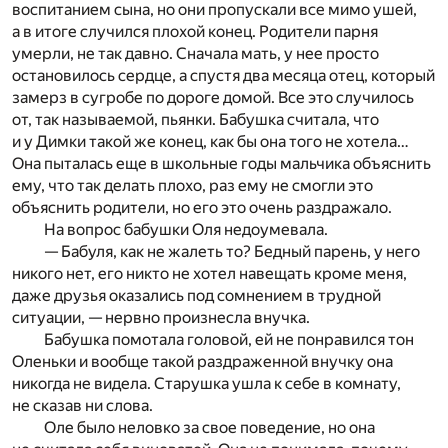
воспитанием сына, но они пропускали все мимо ушей,
а в итоге случился плохой конец. Родители парня
умерли, не так давно. Сначала мать, у нее просто
остановилось сердце, а спустя два месяца отец, который
замерз в сугробе по дороге домой. Все это случилось
от, так называемой, пьянки. Бабушка считала, что
и у Димки такой же конец, как бы она того не хотела…
Она пыталась еще в школьные годы мальчика объяснить
ему, что так делать плохо, раз ему не смогли это
объяснить родители, но его это очень раздражало.
На вопрос бабушки Оля недоумевала.
— Бабуля, как не жалеть то? Бедный парень, у него
никого нет, его никто не хотел навещать кроме меня,
даже друзья оказались под сомнением в трудной
ситуации, — нервно произнесла внучка.
Бабушка помотала головой, ей не понравился тон
Оленьки и вообще такой раздраженной внучку она
никогда не видела. Старушка ушла к себе в комнату,
не сказав ни слова.
Оле было неловко за свое поведение, но она