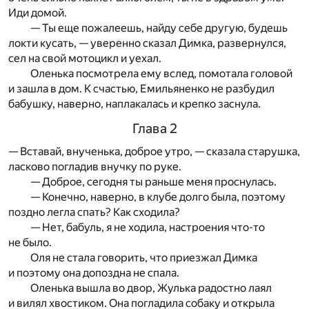
Иди домой.
— Ты еще пожалеешь, найду себе другую, будешь
локти кусать, — уверенно сказал Димка, развернулся,
сел на свой мотоцикл и уехал.
Оленька посмотрела ему вслед, помотала головой
и зашла в дом. К счастью, Емильяненко не разбудил
бабушку, наверно, наплакалась и крепко заснула.
Глава 2
— Вставай, внученька, доброе утро, — сказала старушка,
ласково погладив внучку по руке.
— Доброе, сегодня ты раньше меня проснулась.
— Конечно, наверно, в клубе долго была, поэтому
поздно легла спать? Как сходила?
— Нет, бабуль, я не ходила, настроения что-то
не было.
Оля не стала говорить, что приезжал Димка
и поэтому она допоздна не спала.
Оленька вышла во двор, Жулька радостно лаял
и вилял хвостиком. Она погладила собаку и открыла