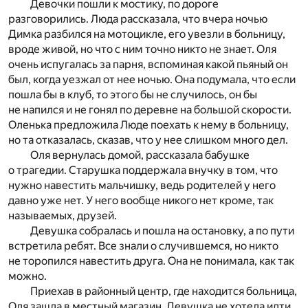
Девочки пошли к мостику, по дороге
разговорились. Люда рассказала, что вчера ночью
Димка разбился на мотоцикле, его увезли в больницу,
вроде живой, но что с ним точно никто не знает. Оля
очень испугалась за парня, вспоминая какой пьяный он
был, когда уезжал от нее ночью. Она подумала, что если
пошла бы в клуб, то этого бы не случилось, он бы
не напился и не гонял по деревне на большой скорости.
Оленька предложила Люде поехать к нему в больницу,
но та отказалась, сказав, что у нее слишком много дел.
Оля вернулась домой, рассказала бабушке
о трагедии. Старушка поддержала внучку в том, что
нужно навестить мальчишку, ведь родителей у него
давно уже нет. У него вообще никого нет кроме, так
называемых, друзей.
Девушка собралась и пошла на остановку, а по пути
встретила ребят. Все знали о случившемся, но никто
не торопился навестить друга. Она не понимала, как так
можно.
Приехав в районный центр, где находится больница,
Оля зашла в местный магазин. Девушка не хотела идти