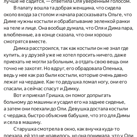
лучше не садится, — ответила Оля уверенным голосом.
В палату вошла та добрая женщина, что сидела
около входа за столом и начала рассказывать Ольге, что
Диме нужны костыли и обрабатывание зеленкой ранки
на теле и лице. Она вообще думала, что Оля и Дима пара,
влюбленные, а в конце сказала, что они хорошо
смотрятся вместе.
Димка расстроился, так как костыли он не знал где
купить, а у друзей уже не хотел просить ничего, даже
приехать не могли за больным, а отдать свою вещь они
точно не захотят. Но вдруг, его обрадовала Оленька,
ведь у нее как раз были костыли, которые очень давно
лежат на чердаке. Как-то дедушка ломал ногу, они его
спасали, а сейчас спасут и Димку.
Вот и приехал Гришка, он помог допрыгать
больному до машины и усадил его на заднее сиденье,
а затем они поехали до Оли. Девушка достала костыли
с чердака, быстро объяснив бабушке, что это для Димы
и села в машину.
Старушка смотрела в окно, как внучка куда-то
поехала, ей это не нравилось, но она понимала, что у Оли