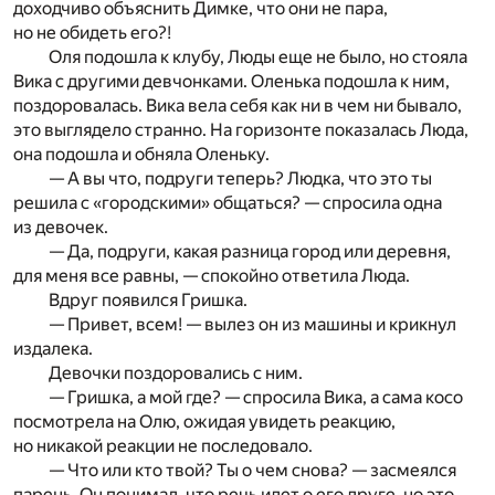
доходчиво объяснить Димке, что они не пара,
но не обидеть его?!
Оля подошла к клубу, Люды еще не было, но стояла
Вика с другими девчонками. Оленька подошла к ним,
поздоровалась. Вика вела себя как ни в чем ни бывало,
это выглядело странно. На горизонте показалась Люда,
она подошла и обняла Оленьку.
— А вы что, подруги теперь? Людка, что это ты
решила с «городскими» общаться? — спросила одна
из девочек.
— Да, подруги, какая разница город или деревня,
для меня все равны, — спокойно ответила Люда.
Вдруг появился Гришка.
— Привет, всем! — вылез он из машины и крикнул
издалека.
Девочки поздоровались с ним.
— Гришка, а мой где? — спросила Вика, а сама косо
посмотрела на Олю, ожидая увидеть реакцию,
но никакой реакции не последовало.
— Что или кто твой? Ты о чем снова? — засмеялся
парень. Он понимал, что речь идет о его друге, но это