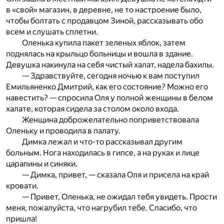
в «свой» магазин, в деревне, не то настроение было,
чтобы болтать с продавцом Зиной, рассказывать обо
всем и слушать сплетни.
Оленька купила пакет зеленых яблок, затем
поднялась на крыльцо больницы и вошла в здание.
Девушка накинула на себя чистый халат, надела бахилы.
— Здравствуйте, сегодня ночью к вам поступил
Емильяненко Дмитрий, как его состояние? Можно его
навестить? — спросила Оля у полной женщины в белом
халате, которая сидела за столом около входа.
Женщина доброжелательно поприветствовала
Оленьку и проводила в палату.
Димка лежал и что-то рассказывал другим
больным. Нога находилась в гипсе, а на руках и лице
царапины и синяки.
— Димка, привет, — сказала Оля и присела на край
кровати.
— Привет, Оленька, не ожидал тебя увидеть. Прости
меня, пожалуйста, что нагрубил тебе. Спасибо, что
пришла!