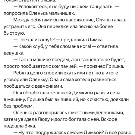
— Успокойтесь, я не буду ни с кем танцевать, —
попросила Оленька мальчишек.
Между ребятами было напряжение, Оля пыталась
устранить его. Она переключила песню на более
быструю.
— Поехали в клуб? — предложил Димка.
— Какой клуб, у тебя сломана нога! — ответила
девушка.
— Так на машине поедем, а он танцевать не будет,
просто пообщается с компанией, — произнес Гришка.
Ребята долго спорили ехать или нет, но в итоге
уговорили Оленьку. Она и сама хотела развеяться,
пообщаться с девчонками.
Оля обработала зеленкой Димкины раны и села
в машину. Гришка был выпивший, но к счастью, доехали
без проблем.
Оленька разговорилась с местными девчонками,
затем увидела Люду и долго болтала с ней. Вскоре
подошла Вика.
— Ну что, подружилась с моим Димкой? А все равно