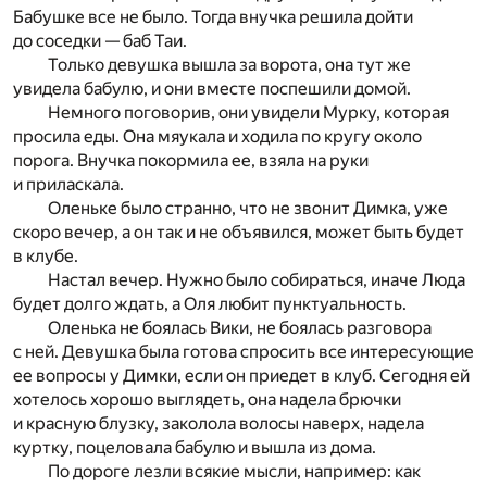
Бабушке все не было. Тогда внучка решила дойти
до соседки — баб Таи.
Только девушка вышла за ворота, она тут же
увидела бабулю, и они вместе поспешили домой.
Немного поговорив, они увидели Мурку, которая
просила еды. Она мяукала и ходила по кругу около
порога. Внучка покормила ее, взяла на руки
и приласкала.
Оленьке было странно, что не звонит Димка, уже
скоро вечер, а он так и не объявился, может быть будет
в клубе.
Настал вечер. Нужно было собираться, иначе Люда
будет долго ждать, а Оля любит пунктуальность.
Оленька не боялась Вики, не боялась разговора
с ней. Девушка была готова спросить все интересующие
ее вопросы у Димки, если он приедет в клуб. Сегодня ей
хотелось хорошо выглядеть, она надела брючки
и красную блузку, заколола волосы наверх, надела
куртку, поцеловала бабулю и вышла из дома.
По дороге лезли всякие мысли, например: как