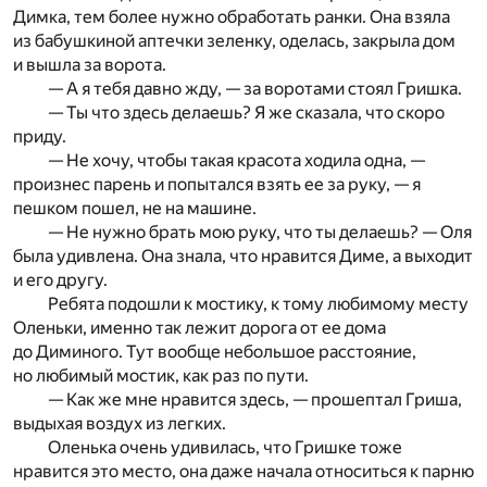
Димка, тем более нужно обработать ранки. Она взяла
из бабушкиной аптечки зеленку, оделась, закрыла дом
и вышла за ворота.
— А я тебя давно жду, — за воротами стоял Гришка.
— Ты что здесь делаешь? Я же сказала, что скоро
приду.
— Не хочу, чтобы такая красота ходила одна, —
произнес парень и попытался взять ее за руку, — я
пешком пошел, не на машине.
— Не нужно брать мою руку, что ты делаешь? — Оля
была удивлена. Она знала, что нравится Диме, а выходит
и его другу.
Ребята подошли к мостику, к тому любимому месту
Оленьки, именно так лежит дорога от ее дома
до Диминого. Тут вообще небольшое расстояние,
но любимый мостик, как раз по пути.
— Как же мне нравится здесь, — прошептал Гриша,
выдыхая воздух из легких.
Оленька очень удивилась, что Гришке тоже
нравится это место, она даже начала относиться к парню