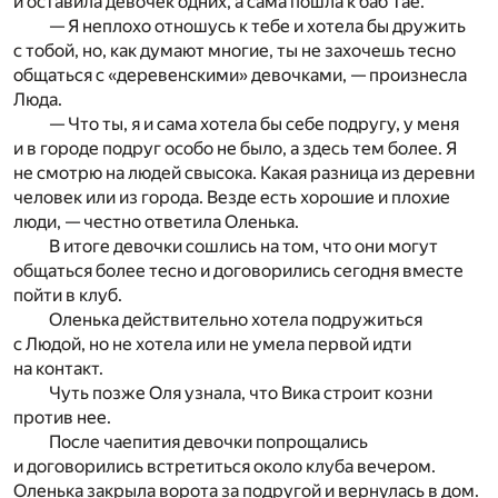
и оставила девочек одних, а сама пошла к баб Тае.
— Я неплохо отношусь к тебе и хотела бы дружить
с тобой, но, как думают многие, ты не захочешь тесно
общаться с «деревенскими» девочками, — произнесла
Люда.
— Что ты, я и сама хотела бы себе подругу, у меня
и в городе подруг особо не было, а здесь тем более. Я
не смотрю на людей свысока. Какая разница из деревни
человек или из города. Везде есть хорошие и плохие
люди, — честно ответила Оленька.
В итоге девочки сошлись на том, что они могут
общаться более тесно и договорились сегодня вместе
пойти в клуб.
Оленька действительно хотела подружиться
с Людой, но не хотела или не умела первой идти
на контакт.
Чуть позже Оля узнала, что Вика строит козни
против нее.
После чаепития девочки попрощались
и договорились встретиться около клуба вечером.
Оленька закрыла ворота за подругой и вернулась в дом.