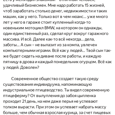
удачливый бизнесмен. Мне надо работать 15 жизней,
чтоб заработать столько денег, недвижимости и таких
машин, как у него. Только вот в чем нюанс… уже много
лет у него в гараже стоит купленный когда-то
новеньким мотоцикл BMW, на котором он однажды,
один единственный раз, сделал круг вокруг гаражного
массива. И всё. Далее как-то всё некогда… дела,
заботы… А сын – не вылазит из за компа, увлечен
компьютерными играми. Всё как у людей… Твой сын так-
же будет сидеть на диване после работы, и каждую
пятницу в дрова и каждый понедельник огурцом. Всё как
у людей. Доволен?
Современное общество создает такую среду
существования индивидуума, напоминающую
индустриальное птицеводство. Ты видел современную
птицеферму? От вылупления до забоя цыпленка
проходит 21 день, на нем даже перья не успевают
толком вырасти. При этом он успевает набрать массу
больше, чем обычная взрослая курица, за счет пищевых