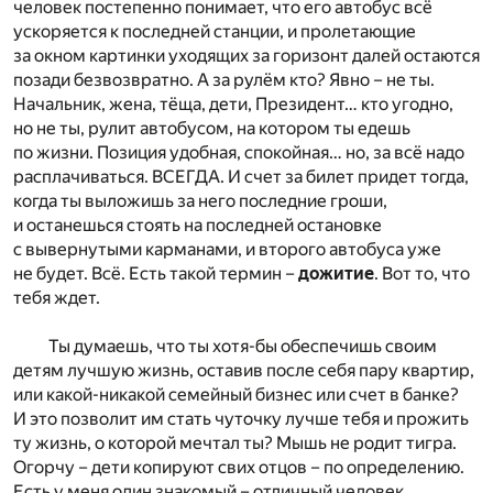
человек постепенно понимает, что его автобус всё
ускоряется к последней станции, и пролетающие
за окном картинки уходящих за горизонт далей остаются
позади безвозвратно. А за рулём кто? Явно – не ты.
Начальник, жена, тёща, дети, Президент… кто угодно,
но не ты, рулит автобусом, на котором ты едешь
по жизни. Позиция удобная, спокойная… но, за всё надо
расплачиваться. ВСЕГДА. И счет за билет придет тогда,
когда ты выложишь за него последние гроши,
и останешься стоять на последней остановке
с вывернутыми карманами, и второго автобуса уже
не будет. Всё. Есть такой термин –
дожитие
. Вот то, что
тебя ждет.
Ты думаешь, что ты хотя-бы обеспечишь своим
детям лучшую жизнь, оставив после себя пару квартир,
или какой-никакой семейный бизнес или счет в банке?
И это позволит им стать чуточку лучше тебя и прожить
ту жизнь, о которой мечтал ты? Мышь не родит тигра.
Огорчу – дети копируют свих отцов – по определению.
Есть у меня один знакомый – отличный человек,