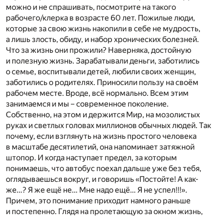
можно и не спрашивать, посмотрите на такого
рабочего/клерка в возрасте 60 лет. Пожилые люди,
которые за свою жизнь накопили в себе не мудрость,
а лишь злость, обиду, и набор хронических болезней.
Что за жизнь они прожили? Наверняка, достойную
и полезную жизнь. Зарабатывали деньги, заботились
о семье, воспитывали детей, любили своих женщин,
заботились о родителях. Приносили пользу на своём
рабочем месте. Вроде, всё нормально. Всем этим
занимаемся и мы – современное поколение.
Собственно, на этом и держится Мир, на мозолистых
руках и светлых головах миллионов обычных людей. Так
почему, если взглянуть на жизнь простого человека
в масштабе десятилетий, она напоминает затяжной
штопор. И когда наступает предел, за которым
понимаешь, что автобус поехал дальше уже без тебя,
оглядываешься вокруг, и говоришь «Постойте! А как-
же…? Я же ещё не… Мне надо ещё… Я не успел!!!».
Причем, это понимание приходит намного раньше
и постепенно. Глядя на пролетающую за окном жизнь,