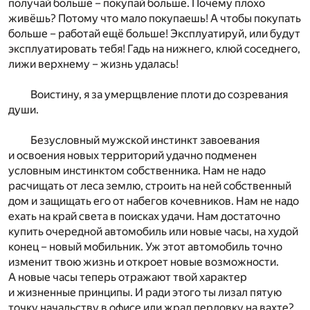
получай больше – покупай больше. Почему плохо
живёшь? Потому что мало покупаешь! А чтобы покупать
больше – работай ещё больше! Эксплуатируй, или будут
эксплуатировать тебя! Гадь на нижнего, клюй соседнего,
лижи верхнему – жизнь удалась!
Воистину, я за умерщвление плоти до созревания
души.
Безусловный мужской инстинкт завоевания
и освоения новых территорий удачно подменен
условным инстинктом собственника. Нам не надо
расчищать от леса землю, строить на ней собственный
дом и защищать его от набегов кочевников. Нам не надо
ехать на край света в поисках удачи. Нам достаточно
купить очередной автомобиль или новые часы, на худой
конец – новый мобильник. Уж этот автомобиль точно
изменит твою жизнь и откроет новые возможности.
А новые часы теперь отражают твой характер
и жизненные принципы. И ради этого ты лизал пятую
точку начальству в офисе или жрал перловку на вахте?