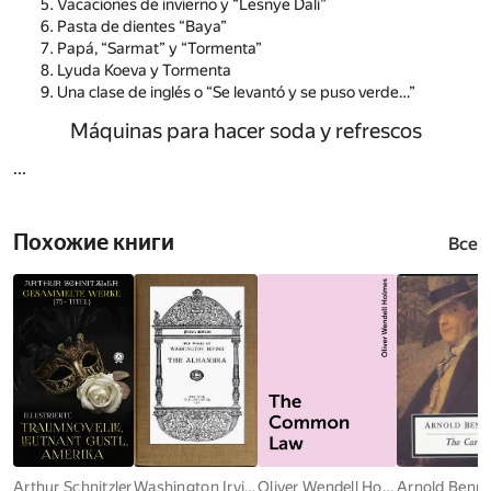
Vacaciones de invierno y “Lesnye Dali”
Pasta de dientes “Baya”
Papá, “Sarmat” y “Tormenta”
Lyuda Koeva y Tormenta
Una clase de inglés o “Se levantó y se puso verde…”
Máquinas para hacer soda y refrescos
...
Похожие книги
Все
Arthur Schnitzler
Washington Irving
Oliver Wendell Holmes
Arnold Benne