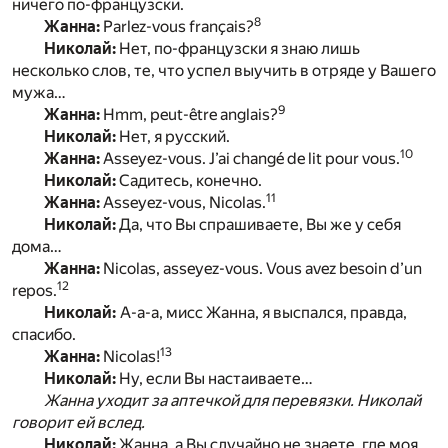
ничего по-французски.
8
Жанна:
Parlez-vous français?
Николай:
Нет, по-французски я знаю лишь
несколько слов, те, что успел выучить в отряде у Вашего
мужа…
9
Жанна:
Hmm, peut-être anglais?
Николай:
Нет, я русский.
10
Жанна:
Asseyez-vous. J’ai changé de lit pour vous.
Николай:
Садитесь, конечно.
11
Жанна:
Asseyez-vous, Nicolas.
Николай:
Да, что Вы спрашиваете, Вы же у себя
дома…
Жанна:
Nicolas, asseyez-vous. Vous avez besoin d’un
12
repos.
Николай:
А-а-а, мисс Жанна, я выспался, правда,
спасибо.
13
Жанна:
Nicolas!
Николай:
Ну, если Вы настаиваете…
Жанна уходит за аптечкой для перевязки. Николай
говорит ей вслед.
Николай:
Жанна, а Вы случайно не знаете, где моя