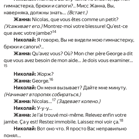
гимнастерка, брюки и сапоги?.. Мисс Жанна, Вы,
наверняка, должны знать…
(Встает.)
Жанна:
Nicolas, que vous êtes comme un petit?
(Усаживает его.)
Montrez-moi votre blessure! Qu’est-ce
14
que avec votre jambe?
Николай:
Я говорю, Вы не видели мою гимнастерку,
брюки и сапоги?..
Жанна:
Qu’avez vous? Où? Mon cher père George a dit
que vous avez besoin de mon aide… Je dois vous examiner…
15
Николай:
Жорж?
16
Жанна:
George.
Николай:
Он меня вызывает? Дайте мне минуту.
(Начинает второпях собираться.)
17
Жанна:
Nicolas
…
(Задевает колено.)
Николай:
У-у-у…
Жанна:
Je l’ai trouvé moi-même. Relevez enfin votre
18
jambe. Ça y est! Restez immobile. Laissez moi voir ça.
Николай:
Вот оно что. Я просто Вас неправильно
понял…