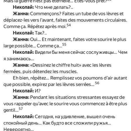
Mais la guerre n’est pas éternelle… Êtes-vous prêt?
Николай:
Что мне делать?..
Жанна:
Commençons? Faites un tube de vos lèvres et
déplacez-les vers l’avant, faites des mouvements circulaires.
54
Comme ça. Répétez après moi.
Николай:
Так?..
Жанна:
Oui… Et maintenant, faites votre sourire le plus
55
large possible… Comme ça…
Николай:
Видели бы меня сейчас сослуживцы… Чем
я занимаюсь…
Жанна:
«Dessinez le chiffre huit» avec les lèvres
fermées, puis détendez les muscles.
Eh bien, répétez… Remplissez vos poumons d’air autant
56
que possible, expirez par les lèvres serrées…
Николай:
И?
Жанна:
Pendant les situations stressantes essayez de
vous rappeler qu’avec le sourire vous commencez à être plus
57
gentil…
Николай:
Сегодня, на удивление, вышел очень
спокойный день… Как будто все сложили ружья…
Невероятно…