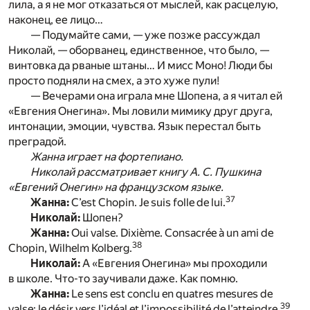
лила, а я не мог отказаться от мыслей, как расцелую,
наконец, ее лицо…
— Подумайте сами, — уже позже рассуждал
Николай, — оборванец, единственное, что было, —
винтовка да рваные штаны… И мисс Моно! Люди бы
просто подняли на смех, а это хуже пули!
— Вечерами она играла мне Шопена, а я читал ей
«Евгения Онегина». Мы ловили мимику друг друга,
интонации, эмоции, чувства. Язык перестал быть
преградой.
Жанна играет на фортепиано.
Николай рассматривает книгу А. С. Пушкина
«Евгений Онегин» на французском языке.
37
Жанна:
C’est Chopin. Je suis folle de lui.
Николай:
Шопен?
Жанна:
Oui valse. Dixième. Consacrée à un ami de
38
Chopin, Wilhelm Kolberg.
Николай:
А «Евгения Онегина» мы проходили
в школе. Что-то заучивали даже. Как помню.
Жанна:
Le sens est conclu en quatres mesures de
39
valse: le désir vers l’idéal et l’impossibilité de l’atteindre.