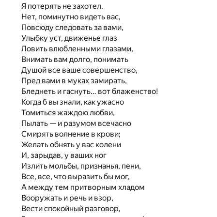
Я потерять не захотел.
Нет, поминутно видеть вас,
Повсюду следовать за вами,
Улыбку уст, движенье глаз
Ловить влюбленными глазами,
Внимать вам долго, понимать
Душой все ваше совершенство,
Пред вами в муках замирать,
Бледнеть и гаснуть… вот блаженство!
Когда б вы знали, как ужасно
Томиться жаждою любви,
Пылать — и разумом всечасно
Смирять волнение в крови;
Желать обнять у вас колени
И, зарыдав, у ваших ног
Излить мольбы, признанья, пени,
Все, все, что выразить бы мог,
А между тем притворным хладом
Вооружать и речь и взор,
Вести спокойный разговор,