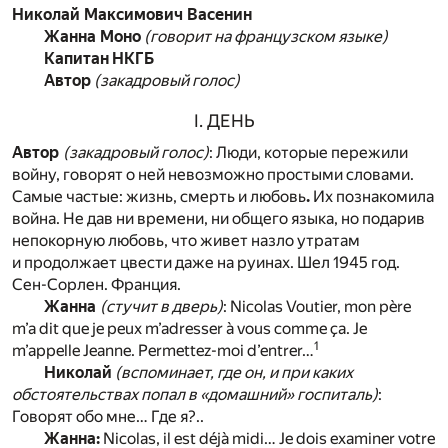
Николай Максимович Васенин
Жанна Моно
(говорит на французском языке)
Капитан НКГБ
Автор
(закадровый голос)
I. ДЕНЬ
Автор
(закадровый голос)
: Люди, которые пережили
войну, говорят о ней невозможно простыми словами.
Самые частые: жизнь, смерть и любовь
.
Их познакомила
война. Не дав ни времени, ни общего языка, но подарив
непокорную любовь, что живет назло утратам
и продолжает цвести даже на руинах. Шел 1945 год.
Сен-Сорлен. Франция.
Жанна
(стучит в дверь)
:
Nicolas Voutier, mon père
m’a dit que je peux m’adresser à vous comme ça. Je
1
m’appelle Jeanne. Permettez-moi d’entrer…
Николай
(вспоминает, где он, и при каких
обстоятельствах попал в «домашний» госпиталь)
:
Говорят обо мне… Где я?..
Жанна:
Nicolas, il est déjà midi… Je dois examiner votre