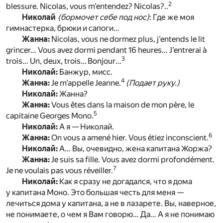
2
blessure. Nicolas, vous m’entendez? Nicolas?..
Николай
(бормочет себе под нос)
: Где же моя
гимнастерка, брюки и сапоги…
Жанна:
Nicolas, vous ne dormez plus, j’entends le lit
grincer… Vous avez dormi pendant 16 heures… J’entrerai à
3
trois… Un, deux, trois…
Bonjour
…
Николай:
Банжур, мисс.
4
Жанна:
Je m’appelle Jeanne.
(Подает руку.)
Николай:
Жанна?
Жанна:
Vous êtes dans la maison de mon père, le
5
capitaine Georges Mono.
Николай:
А я — Николай.
6
Жанна:
On vous a amené hier. Vous étiez inconscient.
Николай:
А… Вы, очевидно, жена капитана Жоржа?
Жанна:
Je suis sa fille. Vous avez dormi profondément.
7
Je ne voulais pas vous réveiller.
Николай:
Как я сразу не догадался, что я дома
у капитана Моно. Это большая честь для меня —
лечиться дома у капитана, а не в лазарете. Вы, наверное,
не понимаете, о чем я Вам говорю… Да… А я не понимаю