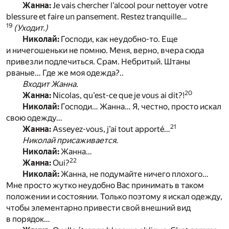
Жанна:
Je vais chercher l’alcool pour nettoyer votre
blessure et faire un pansement. Restez tranquille
…
19
(Уходит.)
Николай:
Господи, как неудобно-то. Еще
и ничегошеньки не помню. Меня, верно, вчера сюда
привезли подлечиться. Срам. Небритый. Штаны
рваные… Где же моя одежда?..
Входит Жанна.
20
Жанна:
Nicolas, qu’est-ce que je vous ai dit?!
Николай:
Господи… Жанна… Я, честно, просто искал
свою одежду…
21
Жанна:
Asseyez-vous, j’ai tout apporté…
Николай присаживается.
Николай:
Жанна…
22
Жанна:
Oui?
Николай:
Жанна, не подумайте ничего плохого…
Мне просто жутко неудобно Вас принимать в таком
положении и состоянии. Только поэтому я искал одежду,
чтобы элементарно привести свой внешний вид
в порядок…