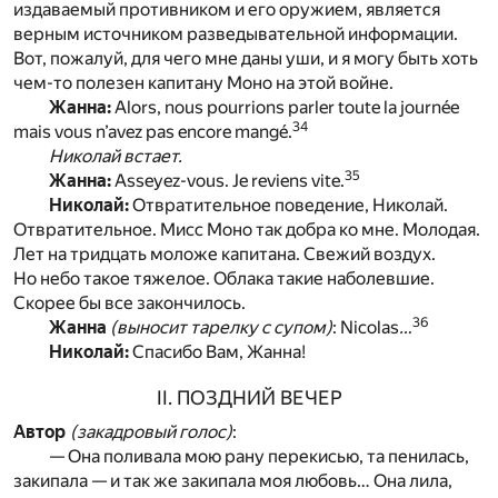
издаваемый противником и его оружием, является
верным источником разведывательной информации.
Вот, пожалуй, для чего мне даны уши, и я могу быть хоть
чем-то полезен капитану Моно на этой войне.
Жанна:
Alors, nous pourrions parler toute la journée
34
mais vous n’avez pas encore mangé.
Николай встает.
35
Жанна:
Asseyez-vous. Je reviens vite.
Николай:
Отвратительное поведение, Николай.
Отвратительное. Мисс Моно так добра ко мне. Молодая.
Лет на тридцать моложе капитана. Свежий воздух.
Но небо такое тяжелое. Облака такие наболевшие.
Скорее бы все закончилось.
36
Жанна
(выносит тарелку с супом)
: Nicolas
…
Николай:
Спасибо Вам, Жанна!
II. ПОЗДНИЙ ВЕЧЕР
Автор
(закадровый голос)
:
— Она поливала мою рану перекисью, та пенилась,
закипала — и так же закипала моя любовь… Она лила,