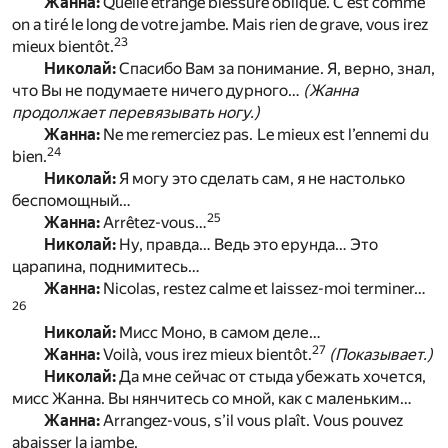
Жанна:
Quelle étrange blessure oblique. C’est comme
on a tiré le long de votre jambe. Mais rien de grave, vous irez
23
mieux bientôt.
Николай:
Спасибо Вам за понимание. Я, верно, знал,
что Вы не подумаете ничего дурного…
(Жанна
продолжает перевязывать ногу.)
Жанна:
Ne me remerciez pas.
Le mieux est l’ennemi du
24
bien.
Николай:
Я могу это сделать сам, я не настолько
беспомощный…
25
Жанна:
Arrêtez-vous…
Николай:
Ну, правда… Ведь это ерунда… Это
царапина, поднимитесь…
Жанна:
Nicolas, restez calme et laissez-moi terminer…
26
Николай:
Мисс Моно, в самом деле…
27
Жанна:
Voilà, vous irez mieux bientôt.
(Показывает.)
Николай:
Да мне сейчас от стыда убежать хочется,
мисс Жанна. Вы нянчитесь со мной, как с маленьким…
Жанна:
Arrangez-vous, s’il vous plaît. Vous pouvez
abaisser la jambe.