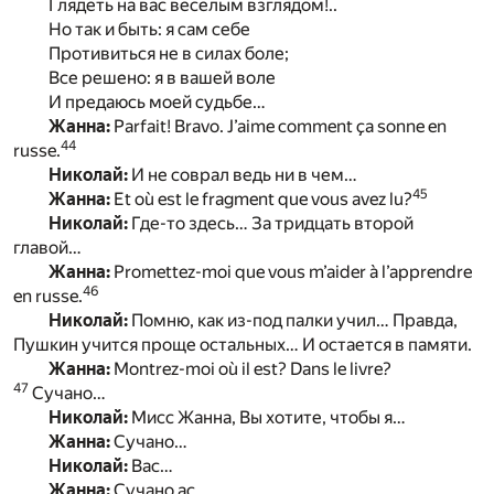
Глядеть на вас веселым взглядом!..
Но так и быть: я сам себе
Противиться не в силах боле;
Все решено: я в вашей воле
И предаюсь моей судьбе…
Жанна:
Parfait! Bravo. J’aime comment ça sonne en
44
russe.
Николай:
И не соврал ведь ни в чем…
45
Жанна:
Et où est le fragment que vous avez lu?
Николай:
Где-то здесь… За тридцать второй
главой…
Жанна:
Promettez-moi que vous m’aider à l’apprendre
46
en russe.
Николай:
Помню, как из-под палки учил… Правда,
Пушкин учится проще остальных… И остается в памяти.
Жанна:
Montrez-moi où il est? Dans le livre?
47
Сучано…
Николай:
Мисс Жанна, Вы хотите, чтобы я…
Жанна:
Сучано…
Николай:
Вас…
Жанна:
Сучано ас…