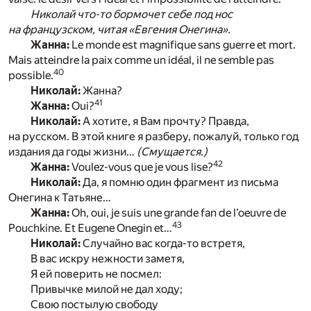
Николай что-то бормочет себе под нос
на французском, читая «Евгения Онегина».
Жанна:
Le monde est magnifique sans guerre et mort.
Mais atteindre la paix comme un idéal, il ne semble pas
40
possible.
Николай:
Жанна?
41
Жанна:
Oui?
Николай:
А хотите, я Вам прочту? Правда,
на русском. В этой книге я разберу, пожалуй, только год
издания да годы жизни…
(Смущается.)
42
Жанна:
Voulez-vous que je vous lise?
Николай:
Да, я помню один фрагмент из письма
Онегина к Татьяне…
Жанна:
Oh, oui, je suis une grande fan de l’oeuvre de
43
Pouchkine. Et Eugene Onegin et…
Николай:
Случайно вас когда-то встретя,
В вас искру нежности заметя,
Я ей поверить не посмел:
Привычке милой не дал ходу;
Свою постылую свободу