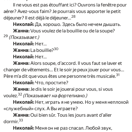
Il ne vous est pas étouffant ici? Ouvrons la fenêtre pour
aérer? Avez-vous faim? Je pourrais vous apporter le petit
28
déjeuner? Il est déjà le déjeuner…
Николай:
Да, хорошо. Здесь было нечем дышать.
Жанна:
Vous voulez de la bouillie ou de la soupe?
29
(Показывает.)
Николай:
Нет…
30
Жанна:
La bouillie?
Николай:
Нет…
Жанна:
Alors soupe, d’accord. Il vous faut se laver et
changer de vêtements… Et le soir je peux jouer pour vous…
31
Père m’a dit que vous êtes une personne très musicale.
Николай:
Что, простите?
Жанна:
Je dis le soir je jouerai pour vous, si vous
32
voulez.
(Показывает на фортепиано.)
Николай:
Нет, играть я не умею. Но у меня неплохой
«служебный» слух. А Вы играете?
Жанна:
Oui bien sûr. Tous les jours avant d’aller
33
dormir.
Николай:
Меня он не раз спасал. Любой звук,