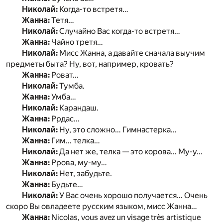
Николай:
Когда-то встретя…
Жанна:
Тетя…
Николай:
Случайно Вас когда-то встретя…
Жанна:
Чайно третя…
Николай:
Мисс Жанна, а давайте сначала выучим
предметы быта? Ну, вот, например, кровать?
Жанна:
Роват…
Николай:
Тумба.
Жанна:
Умба…
Николай:
Карандаш.
Жанна:
Ррдас…
Николай:
Ну, это сложно… Гимнастерка…
Жанна:
Гим… телка…
Николай:
Да нет же, телка — это корова… Му-у…
Жанна:
Ррова, му-му…
Николай:
Нет, забудьте.
Жанна:
Будьте…
Николай:
У Вас очень хорошо получается… Очень
скоро Вы овладеете русским языком, мисс Жанна…
Жанна:
Nicolas, vous avez un visage très artistique