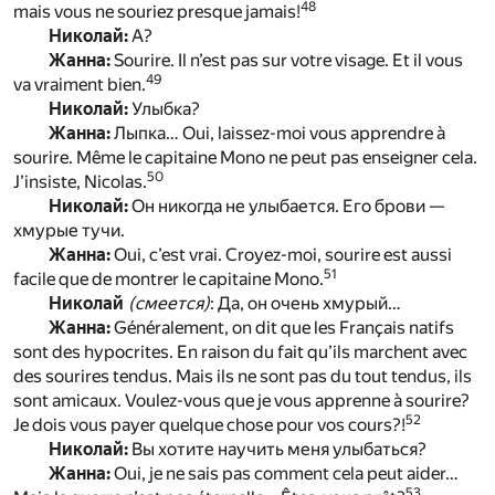
48
mais vous ne souriez presque jamais!
Николай:
А?
Жанна:
Sourire. Il n’est pas sur votre visage. Et il vous
49
va vraiment bien.
Николай:
Улыбка?
Жанна:
Лыпка… Oui, laissez-moi vous apprendre à
sourire. Même le capitaine Mono ne peut pas enseigner cela.
50
J’insiste, Nicolas.
Николай:
Он никогда не улыбается. Его брови —
хмурые тучи.
Жанна:
Oui, c’est vrai. Croyez-moi, sourire est aussi
51
facile que de montrer le capitaine Mono.
Николай
(смеется)
: Да, он очень хмурый…
Жанна:
Généralement, on dit que les Français natifs
sont des hypocrites. En raison du fait qu’ils marchent avec
des sourires tendus. Mais ils ne sont pas du tout tendus, ils
sont amicaux. Voulez-vous que je vous apprenne à sourire?
52
Je dois vous payer quelque chose pour vos cours?!
Николай:
Вы хотите научить меня улыбаться?
Жанна:
Oui, je ne sais pas comment cela peut aider…
53