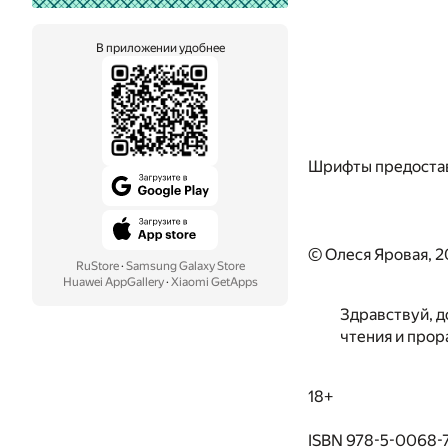
В приложении удобнее
Шрифты предоста
© Олеся Яровая, 
RuStore
·
Samsung Galaxy Store
Huawei AppGallery
·
Xiaomi GetApps
Здравствуй, д
чтения и прор
18+
ISBN 978-5-0068-73