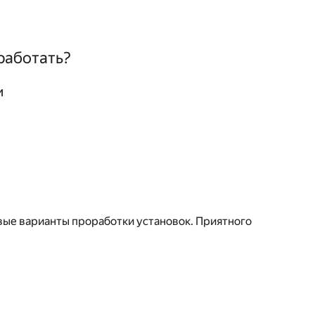
оработать?
и
новые варианты проработки установок. Приятного