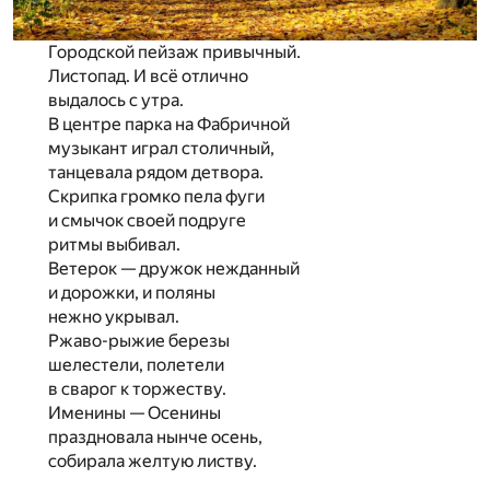
Городской пейзаж привычный.
Листопад. И всё отлично
выдалось с утра.
В центре парка на Фабричной
музыкант играл столичный,
танцевала рядом детвора.
Скрипка громко пела фуги
и смычок своей подруге
ритмы выбивал.
Ветерок — дружок нежданный
и дорожки, и поляны
нежно укрывал.
Ржаво-рыжие березы
шелестели, полетели
в сварог к торжеству.
Именины — Осенины
праздновала нынче осень,
собирала желтую листву.