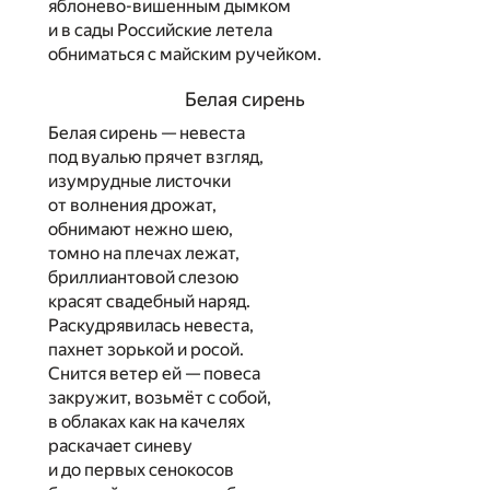
яблонево-вишенным дымком
и в сады Российские летела
обниматься с майским ручейком.
Белая сирень
Белая сирень — невеста
под вуалью прячет взгляд,
изумрудные листочки
от волнения дрожат,
обнимают нежно шею,
томно на плечах лежат,
бриллиантовой слезою
красят свадебный наряд.
Раскудрявилась невеста,
пахнет зорькой и росой.
Снится ветер ей — повеса
закружит, возьмёт с собой,
в облаках как на качелях
раскачает синеву
и до первых сенокосов