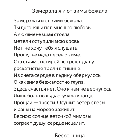
Замерзла я и от зимы бежала
Замерзла я и от зимы бежала.
Ты догонял и пел мне про любовь.
А я окаменевшая стояла,
метели остудили мою кровь.
Нет, не хочу тебя я слушать.
Прошу, не надо песен о зиме.
Ста стаям снегирей не греют душу
раскатистые трели в тишине.
Из снега сердце в льдину обернулось.
О как зима безжалостно глупа!
Здесь счастья нет. Оно к нам не вернулось.
Лишь боль по льду стучала иногда.
Прощай — прости. Осушит ветер слёзы
и раны на морозе заживит.
Весною солнце веточкой мимозы
согреет душу, сердце исцелит.
Бессонница