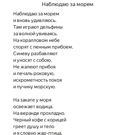
Наблюдаю за морем
Наблюдаю за морем
и вновь удивляюсь.
Там играют дельфины
за волной увиваясь.
На коралловом небе
спорят с пенным прибоем.
Синеву разбавляют
и уносят с собою.
Не жалеют прибоя
и печаль роковую,
искрометность покоя
и пучину морскую.
На закате у моря
освежает водица.
На веранде прохладно.
Черный кофе с корицей
греет душу и тело
и я словно жар-птица.