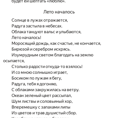
будет ей шептать «люблю».
Лето началось
Солнце в лужах отражается,
Радуга застыла в небесах.
Облака танцуют вальс и улыбаются,
Лето началось!
Моросящий дождь, как счастье, не кончается,
Бирюзой и серебром искрясь.
Изумрудным светом благодать на землю
осыпается,
Столько радости откуда-то взялось!
И со мною солнышко играет,
Босиком по лужам я бегу,
Радуга, тебя я догоняю,
С облаками закружилась на ветру.
Океан зеленый цвет рассыпал,
Шум листвы и соловьиный хор,
Вперемешку с запахами липы
Из цветов и трав душистый сбор.