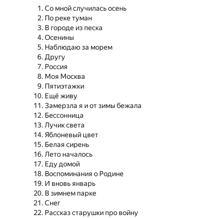
Со мной случилась осень
По реке туман
В городе из песка
Осенины
Наблюдаю за морем
Другу
Россия
Моя Москва
Пятиэтажки
Ещё живу
Замерзла я и от зимы бежала
Бессонница
Лучик света
Яблоневый цвет
Белая сирень
Лето началось
Еду домой
Воспоминания о Родине
И вновь январь
В зимнем парке
Снег
Рассказ старушки про войну