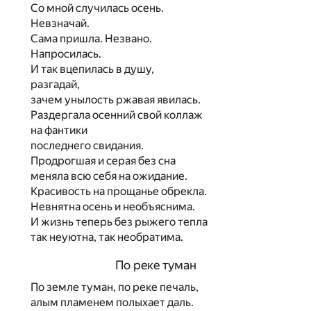
Со мной случилась осень.
Невзначай.
Сама пришла. Незвано.
Напросилась.
И так вцепилась в душу,
разгадай,
зачем унылость ржавая явилась.
Раздергала осенний свой коллаж
на фантики
последнего свидания.
Продрогшая и серая без сна
меняла всю себя на ожидание.
Красивость на прощанье обрекла.
Невнятна осень и необъяснима.
И жизнь теперь без рыжего тепла
так неуютна, так необратима.
По реке туман
По земле туман, по реке печаль,
алым пламенем полыхает даль.