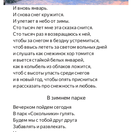
И вновь январь.
И снова снег кружится.
И улетает в небо от зимы.
Сто тысяч лет мне эта сказка снится.
Сто тысяч раз я возвращаюсь к ней,
чтобы за снегом в бездну устремиться,
чтоб ввысь лететь за светом вольных дней
и слушать как снежинок хор томится
и вьется стайкой белых январей,
как в колыбель из облаков ложится,
чтоб с высоты упасть среди снегов
и в новый год, чтобы опять присниться
и рассказать про снежность и любовь.
В зимнем парке
Вечерком пойдем сегодня
В парк «Сокольники» гулять.
Будем мы с тобой друг друга
Забавлять и развлекать.