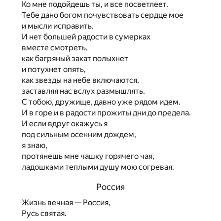
Ко мне подойдешь ты, и все посветлеет.
Тебе дано богом почувствовать сердце мое
и мысли исправить.
И нет большей радости в сумерках
вместе смотреть,
как багряный закат полыхнет
и потухнет опять,
как звезды на небе включаются,
заставляя нас вслух размышлять.
С тобою, дружище, давно уже рядом идем.
И в горе и в радости прожиты дни до предела.
И если вдруг окажусь я
под сильным осенним дождем,
я знаю,
протянешь мне чашку горячего чая,
ладошками теплыми душу мою согревая.
Россия
Жизнь вечная — Россия,
Русь святая.