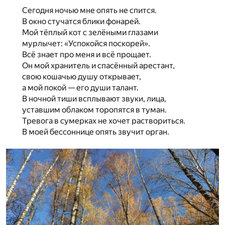
Сегодня ночью мне опять не спится.
В окно стучатся блики фонарей.
Мой тёплый кот с зелёными глазами
мурлычет: «Успокойся поскорей».
Всё знает про меня и всё прощает.
Он мой хранитель и спасённый арестант,
свою кошачью душу открывает,
а мой покой — его души талант.
В ночной тиши всплывают звуки, лица,
уставшим облаком торопятся в туман.
Тревога в сумерках не хочет раствориться.
В моей бессоннице опять звучит орган.