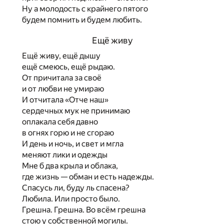
Ну а молодость с крайнего пятого
будем помнить и будем любить.
Ещё живу
Ещё живу, ещё дышу
ещё смеюсь, ещё рыдаю.
От причитала за своё
и от любви не умираю
И отчитала «Отче наш»
сердечных мук не принимаю
оплакала себя давно
в огнях горю и не сгораю
И день и ночь, и свет и мгла
меняют лики и одежды
Мне б два крыла и облака,
где жизнь — обман и есть надежды.
Спасусь ли, буду ль спасена?
Любила. Или просто было.
Грешна. Грешна. Во всём грешна
стою у собственной могилы.