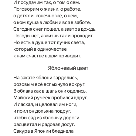
И посудачим так, о том о сем.
Поговорим о жизни, о работе,
о детях и, конечно же, о нем,
о ком душа в любви и вся в заботе.
Сегодня снег пошел, а завтра дождь.
Погоды нет, а жизнь так и проходит.
Но есть в душе тот лучик света,
который в одиночестве
к нам счастье в дом приводит.
Яблоневый цвет
На закате яблони зарделись,
розовым всё вспыхнуло вокруг.
В облака как в шаль они оделись.
Майский ручеек пробился вдруг.
И ласкал, и целовал им ноги,
и поил он допьяна подруг,
чтобы сад из яблонь у дороги
расцветал и радовал досуг.
Сакура в Японии бледнела