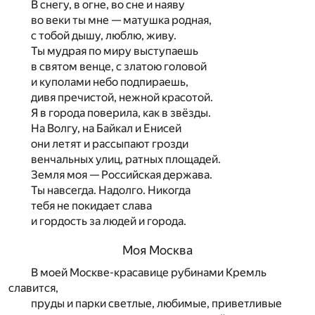
В снегу, в огне, во сне и наяву
во веки ты мне — матушка родная,
с тобой дышу, люблю, живу.
Ты мудрая по миру выступаешь
в святом венце, с златою головой
и куполами небо подпираешь,
дивя пречистой, нежной красотой.
Я в города поверила, как в звёзды.
На Волгу, на Байкал и Енисей
они летят и рассыпают грозди
венчальных улиц, ратных площадей.
Земля моя — Российская держава.
Ты навсегда. Надолго. Никогда
тебя не покидает слава
и гордость за людей и города.
Моя Москва
В моей Москве-красавице рубинами Кремль
славится,
пруды и парки светлые, любимые, приветливые