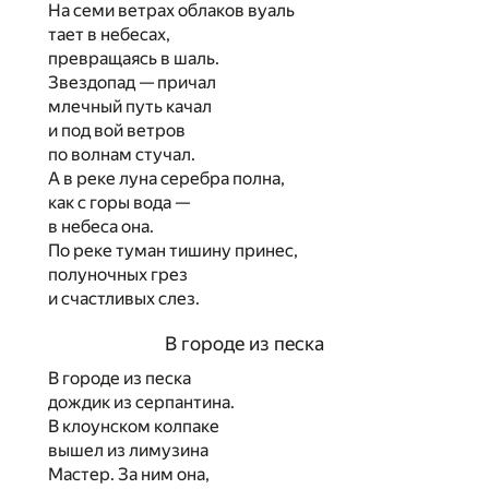
На семи ветрах облаков вуаль
тает в небесах,
превращаясь в шаль.
Звездопад — причал
млечный путь качал
и под вой ветров
по волнам стучал.
А в реке луна серебра полна,
как с горы вода —
в небеса она.
По реке туман тишину принес,
полуночных грез
и счастливых слез.
В городе из песка
В городе из песка
дождик из серпантина.
В клоунском колпаке
вышел из лимузина
Мастер. За ним она,