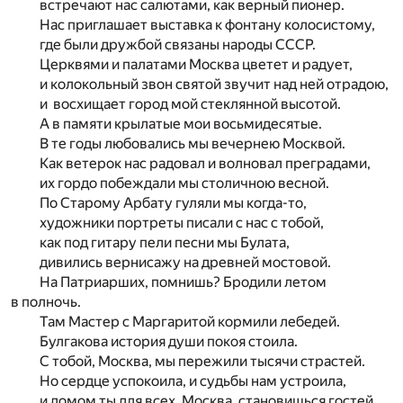
встречают нас салютами, как верный пионер.
Нас приглашает выставка к фонтану колосистому,
где были дружбой связаны народы СССР.
Церквями и палатами Москва цветет и радует,
и колокольный звон святой звучит над ней отрадою,
и восхищает город мой стеклянной высотой.
А в памяти крылатые мои восьмидесятые.
В те годы любовались мы вечернею Москвой.
Как ветерок нас радовал и волновал преградами,
их гордо побеждали мы столичною весной.
По Старому Арбату гуляли мы когда-то,
художники портреты писали с нас с тобой,
как под гитару пели песни мы Булата,
дивились вернисажу на древней мостовой.
На Патриарших, помнишь? Бродили летом
в полночь.
Там Мастер с Маргаритой кормили лебедей.
Булгакова история души покоя стоила.
С тобой, Москва, мы пережили тысячи страстей.
Но сердце успокоила, и судьбы нам устроила,
и домом ты для всех, Москва, становишься гостей.