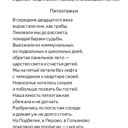
Пятиэтажки
В середине двадцатого века
вырастали они, как грибы.
Ликовали мы до рассвета,
покидая бараки судьбы.
Выезжали из коммунальных,
из подвальных и цокольных дней,
обретая панельное лето —
царство света и счастья детей.
Мы на пятый летели без лифта
с чемоданом к квартире своей.
Новоселье хотелось скорее
и побольше позвать бы гостей.
Наша юность пятиэтажная
убежала и не догнать.
Разбрелись по погостам соседи
и домам уж не долго стоять.
На Подбелке, в Перово, в Гольяново
приговор им подписан — сносить.