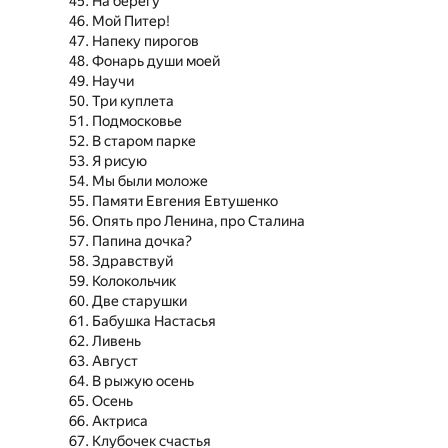
На берегу
Мой Питер!
Напеку пирогов
Фонарь души моей
Научи
Три куплета
Подмосковье
В старом парке
Я рисую
Мы были моложе
Памяти Евгения Евтушенко
Опять про Ленина, про Сталина
Папина дочка?
Здравствуй
Колокольчик
Две старушки
Бабушка Настасья
Ливень
Август
В рыжую осень
Осень
Актриса
Клубочек счастья