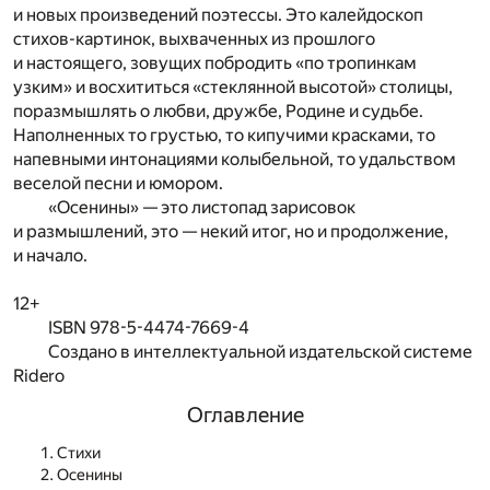
и новых произведений поэтессы. Это калейдоскоп
стихов-картинок, выхваченных из прошлого
и настоящего, зовущих побродить «по тропинкам
узким» и восхититься «стеклянной высотой» столицы,
поразмышлять о любви, дружбе, Родине и судьбе.
Наполненных то грустью, то кипучими красками, то
напевными интонациями колыбельной, то удальством
веселой песни и юмором.
«Осенины» — это листопад зарисовок
и размышлений, это — некий итог, но и продолжение,
и начало.
12+
ISBN 978-5-4474-7669-4
Создано в интеллектуальной издательской системе
Ridero
Оглавление
Стихи
Осенины