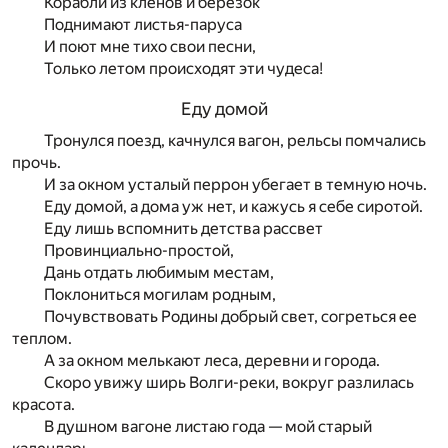
Корабли из кленов и березок
Поднимают листья-паруса
И поют мне тихо свои песни,
Только летом происходят эти чудеса!
Еду домой
Тронулся поезд, качнулся вагон, рельсы помчались
прочь.
И за окном усталый перрон убегает в темную ночь.
Еду домой, а дома уж нет, и кажусь я себе сиротой.
Еду лишь вспомнить детства рассвет
Провинциально-простой,
Дань отдать любимым местам,
Поклониться могилам родным,
Почувствовать Родины добрый свет, согреться ее
теплом.
А за окном мелькают леса, деревни и города.
Скоро увижу ширь Волги-реки, вокруг разлилась
красота.
В душном вагоне листаю года — мой старый