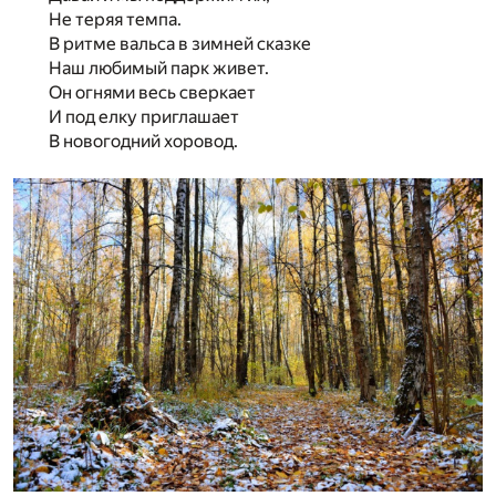
Не теряя темпа.
В ритме вальса в зимней сказке
Наш любимый парк живет.
Он огнями весь сверкает
И под елку приглашает
В новогодний хоровод.