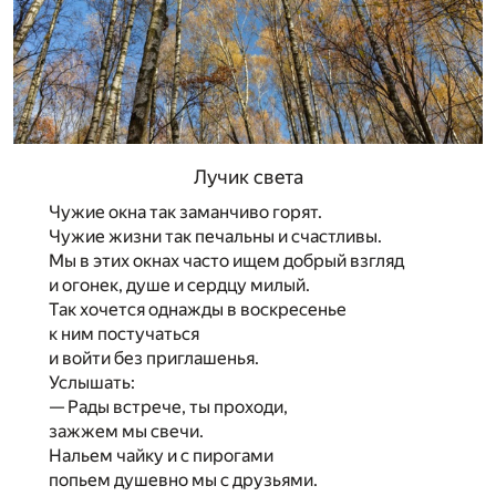
Лучик света
Чужие окна так заманчиво горят.
Чужие жизни так печальны и счастливы.
Мы в этих окнах часто ищем добрый взгляд
и огонек, душе и сердцу милый.
Так хочется однажды в воскресенье
к ним постучаться
и войти без приглашенья.
Услышать:
— Рады встрече, ты проходи,
зажжем мы свечи.
Нальем чайку и с пирогами
попьем душевно мы с друзьями.