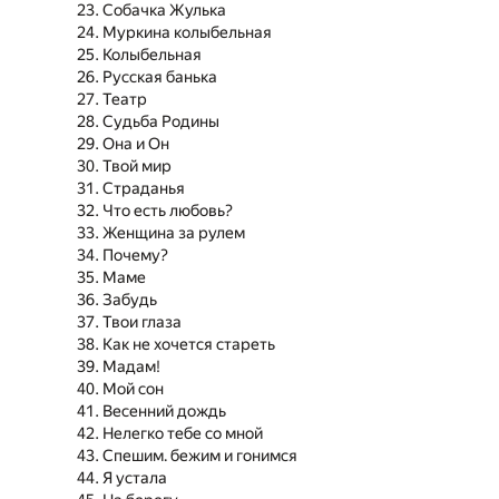
Собачка Жулька
Муркина колыбельная
Колыбельная
Русская банька
Театр
Судьба Родины
Она и Он
Твой мир
Страданья
Что есть любовь?
Женщина за рулем
Почему?
Маме
Забудь
Твои глаза
Как не хочется стареть
Мадам!
Мой сон
Весенний дождь
Нелегко тебе со мной
Спешим. бежим и гонимся
Я устала