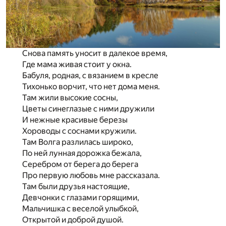
Снова память уносит в далекое время,
Где мама живая стоит у окна.
Бабуля, родная, с вязанием в кресле
Тихонько ворчит, что нет дома меня.
Там жили высокие сосны,
Цветы синеглазые с ними дружили
И нежные красивые березы
Хороводы с соснами кружили.
Там Волга разлилась широко,
По ней лунная дорожка бежала,
Серебром от берега до берега
Про первую любовь мне рассказала.
Там были друзья настоящие,
Девчонки с глазами горящими,
Мальчишка с веселой улыбкой,
Открытой и доброй душой.