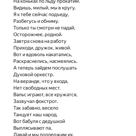
На коньках по льду прокатим.
Видишь, милый, мы в кругу.
Я к тебе сейчас подъеду,
Разбегусь и обниму.
Только ты смотри не падай,
Осторожнее, родной.
Завтра снова на работу
Приходи, дружок, живой.
Вот и вдоволь накатались,
Раскраснелись, насмеялись.
А теперь зайдем послушать
Духовой оркестр.
На веранде, что у входа,
Нет свободных мест.
Вальс играют, все кружатся,
Зазвучал фокстрот.
Так забавно, весело
Танцует наш народ.
Вот бабуля с дедушкой
Выплясывают па,
Давай и мы поддержим их,