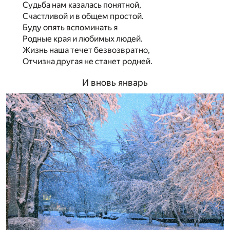
Судьба нам казалась понятной,
Счастливой и в общем простой.
Буду опять вспоминать я
Родные края и любимых людей.
Жизнь наша течет безвозвратно,
Отчизна другая не станет родней.
И вновь январь