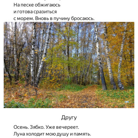
На песке обжигаюсь
и готова сразиться
с морем. Вновь в пучину бросаюсь.
Другу
Осень. Зябко. Уже вечереет.
Луна холодит мою душу и память.