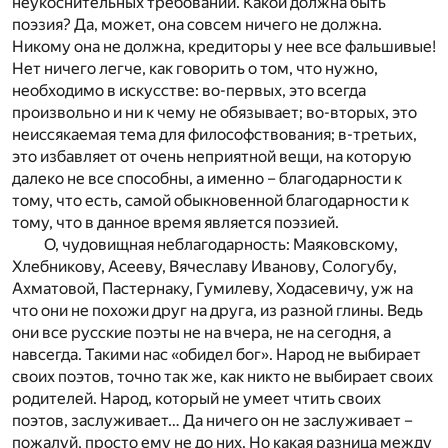
неукоснительных требований. Какой должна быть
поэзия? Да, может, она совсем ничего не должна.
Никому она не должна, кредиторы у нее все фальшивые!
Нет ничего легче, как говорить о том, что нужно,
необходимо в искусстве: во-первых, это всегда
произвольно и ни к чему не обязывает; во-вторых, это
неиссякаемая тема для философствования; в-третьих,
это избавляет от очень неприятной вещи, на которую
далеко не все способны, а именно – благодарности к
тому, что есть, самой обыкновенной благодарности к
тому, что в данное время является поэзией.
О, чудовищная неблагодарность: Маяковскому,
Хлебникову, Асееву, Вячеславу Иванову, Сологубу,
Ахматовой, Пастернаку, Гумилеву, Ходасевичу, уж на
что они не похожи друг на друга, из разной глины. Ведь
они все русские поэты не на вчера, не на сегодня, а
навсегда. Такими нас «обидел бог». Народ не выбирает
своих поэтов, точно так же, как никто не выбирает своих
родителей. Народ, который не умеет чтить своих
поэтов, заслуживает… Да ничего он не заслуживает –
пожалуй, просто ему не до них. Но какая разница между