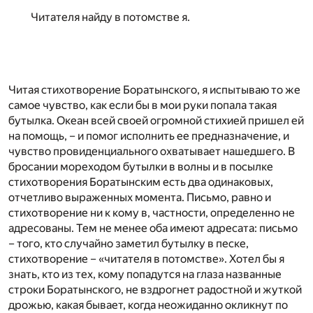
Читателя найду в потомстве я.
Читая стихотворение Боратынского, я испытываю то же
самое чувство, как если бы в мои руки попала такая
бутылка. Океан всей своей огромной стихией пришел ей
на помощь, – и помог исполнить ее предназначение, и
чувство провиденциального охватывает нашедшего. В
бросании мореходом бутылки в волны и в посылке
стихотворения Боратынским есть два одинаковых,
отчетливо выраженных момента. Письмо, равно и
стихотворение ни к кому в, частности, определенно не
адресованы. Тем не менее оба имеют адресата: письмо
– того, кто случайно заметил бутылку в песке,
стихотворение – «читателя в потомстве». Хотел бы я
знать, кто из тех, кому попадутся на глаза названные
строки Боратынского, не вздрогнет радостной и жуткой
дрожью, какая бывает, когда неожиданно окликнут по