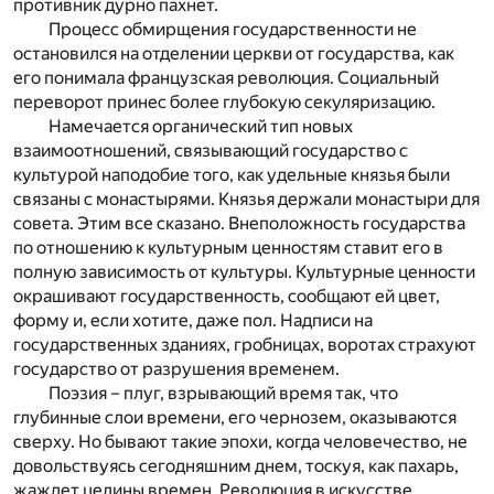
противник дурно пахнет.
Процесс обмирщения государственности не
остановился на отделении церкви от государства, как
его понимала французская революция. Социальный
переворот принес более глубокую секуляризацию.
Намечается органический тип новых
взаимоотношений, связывающий государство с
культурой наподобие того, как удельные князья были
связаны с монастырями. Князья держали монастыри для
совета. Этим все сказано. Внеположность государства
по отношению к культурным ценностям ставит его в
полную зависимость от культуры. Культурные ценности
окрашивают государственность, сообщают ей цвет,
форму и, если хотите, даже пол. Надписи на
государственных зданиях, гробницах, воротах страхуют
государство от разрушения временем.
Поэзия – плуг, взрывающий время так, что
глубинные слои времени, его чернозем, оказываются
сверху. Но бывают такие эпохи, когда человечество, не
довольствуясь сегодняшним днем, тоскуя, как пахарь,
жаждет целины времен. Революция в искусстве