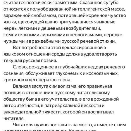
считается поэтически грамотным. Сказанное сугубо
относится к полуобразованной интеллигентской массе,
зараженной снобизмом, потерявшей коренное чувство
языка, щекочущей давно притупившиеся языковые
нервы легкими и дешевыми возбудителями,
сомнительными лиризмами и неологизмами, нередко
чуждыми и враждебными русской речевой стихии.
Вот потребности этой деклассированной в
языковом отношении среды должна удовлетворять
текущая русская поэзия.
Слово, рожденное в глубочайших недрах речевого
сознания, обслуживает глухонемых и косноязычных,
кретинов и дегенератов слова.
Великая заслуга символизма, его правильная
позиция в отношении к русскому читательскому
обществу была в его учительстве, в его врожденной
авторитетности, в патриархальной вескости и
законодательной тяжести, которой он воспитывал
читателя.
Читателя нужно поставить на место, а вместе с ним