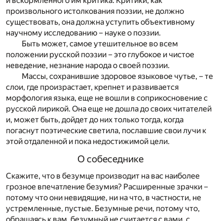
и вскормленного им критика. Критики, как
произвольного истолкования поэзии, не должно
существовать, она должна уступить объективному
научному исследованию – науке о поэзии.
Быть может, самое утешительное во всем
положении русской поэзии – это глубокое и чистое
неведение, незнание народа о своей поэзии.
Массы, сохранившие здоровое языковое чутье, – те
слои, где произрастает, крепнет и развивается
морфология языка, еще не вошли в соприкосновение с
русской лирикой. Она еще не дошла до своих читателей
и, может быть, дойдет до них только тогда, когда
погаснут поэтические светила, пославшие свои лучи к
этой отдаленной и пока недостижимой цели.
О собеседнике
Скажите, что в безумце производит на вас наиболее
грозное впечатление безумия? Расширенные зрачки –
потому что они невидящие, ни на что, в частности, не
устремленные, пустые. Безумные речи, потому что,
обращаясь к вам, безумный не считается с вами, с