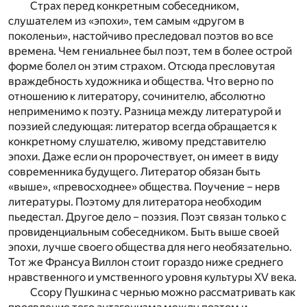
Страх перед конкретным собеседником,
слушателем из «эпохи», тем самым «другом в
поколеньи», настойчиво преследовал поэтов во все
времена. Чем гениальнее был поэт, тем в более острой
форме болел он этим страхом. Отсюда пресловутая
враждебность художника и общества. Что верно по
отношению к литератору, сочинителю, абсолютно
неприменимо к поэту. Разница между литературой и
поэзией следующая: литератор всегда обращается к
конкретному слушателю, живому представителю
эпохи. Даже если он пророчествует, он имеет в виду
современника будущего. Литератор обязан быть
«выше», «превосходнее» общества. Поучение – нерв
литературы. Поэтому для литератора необходим
пьедестал. Другое дело – поэзия. Поэт связан только с
провиденциальным собеседником. Быть выше своей
эпохи, лучше своего общества для него необязательно.
Тот же Франсуа Виллон стоит гораздо ниже среднего
нравственного и умственного уровня культуры XV века.
Ссору Пушкина с чернью можно рассматривать как