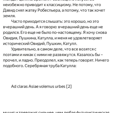
неизбежно приводит к классицизму. Не потому, что
Давид снял жатву Робеспьера, а потому, что так хочет
земля.
Часто приходится слышать: это хорошо, но это
вчерашний день. А я говорю: вчерашний день еще не
родился. Его еще не было по-настоящему. Я хочу снова
Овидия, Пушкина, Катулла, и меня не удовлетворяет
исторический Овидий, Пушкин, Катулл.
Удивительно, в самом деле, что все возятся с
поэтами и никак с ними не развяжутся. Казалось бы –
прочел, и ладно. Преодолел, как теперь говорят. Ничего
подобного. Серебряная труба Катулла:
Ad claras Asiae volemus urbes
[2]
мучит и тревожит сильнее, чем любая футуристическая