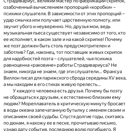
Страдивариус, великий мастер по фабрикации скрипок,
озабоченный вычислением пропорций «коробки» –
психики слушателя. В зависимости от этих пропорций –
удар смычка или получает царственную полноту, или
звучит убого и неуверенно. Но, друзья мои, ведь
музыкальная пьеса существует независимо от того, кто
ее исполняет, в каком зале и на какой скрипке! Почему
же поэт должен быть столь предусмотрителен и
заботлив? Где, наконец, тот поставщик живых скрипок
для надобностей поэта – слушателей, чья психика
равноценна «раковине» работы Страдивариуса? Не
знаем, никогда не знаем, где эти слушатели… Франсуа
Виллон писал для парижского сброда середины XV века,
а мы находим в его стихах живую прелесть…
У каждого человека есть друзья. Почему бы поэту
не обращаться к друзьям, к естественно близким ему
людям? Мореплаватель в критическую минуту бросает
в воды океана запечатанную бутылку с именем своим и
описанием своей судьбы. Спустя долгие годы, скитаясь
по дюнам, я нахожу ее в песке, прочитываю письмо,
узнаю дату события, последнюю волю погибшего. Я