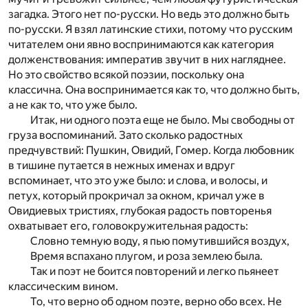
загадка. Этого нет по-русски. Но ведь это должно быть
по-русски. Я взял латинские стихи, потому что русским
читателем они явно воспринимаются как категория
долженствования: императив звучит в них нагляднее.
Но это свойство всякой поэзии, поскольку она
классична. Она воспринимается как то, что должно быть,
а не как то, что уже было.
Итак, ни одного поэта еще не было. Мы свободны от
груза воспоминаний. Зато сколько радостных
предчувствий: Пушкин, Овидий, Гомер. Когда любовник
в тишине путается в нежных именах и вдруг
вспоминает, что это уже было: и слова, и волосы, и
петух, который прокричал за окном, кричал уже в
Овидиевых тристиях, глубокая радость повторенья
охватывает его, головокружительная радость:
Словно темную воду, я пью помутившийся воздух,
Время вспахано плугом, и роза землею была.
Так и поэт не боится повторений и легко пьянеет
классическим вином.
То, что верно об одном поэте, верно обо всех. Не