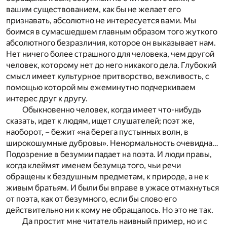
вашим существованием, как бы не желает его
признавать, абсолютно не интересуется вами. Мы
боимся в сумасшедшем главным образом того жуткого
абсолютного безразличия, которое он выказывает нам.
Нет ничего более страшного для человека, чем другой
человек, которому нет до него никакого дела. Глубокий
смысл имеет культурное притворство, вежливость, с
помощью которой мы ежеминутно подчеркиваем
интерес друг к другу.
Обыкновенно человек, когда имеет что-нибудь
сказать, идет к людям, ищет слушателей; поэт же,
наоборот, – бежит «на берега пустынных волн, в
широкошумные дубровы». Ненормальность очевидна…
Подозрение в безумии падает на поэта. И люди правы,
когда клеймят именем безумца того, чьи речи
обращены к бездушным предметам, к природе, а не к
живым братьям. И были бы вправе в ужасе отмахнуться
от поэта, как от безумного, если бы слово его
действительно ни к кому не обращалось. Но это не так.
Да простит мне читатель наивный пример, но и с