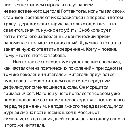
чистым незнанием народа и полузнанием
невежественного щеголя! Готтентоты, испытывая своих
стариков, заставляют их карабкаться на дерево и потом
трясут дерево: если старик настолько одряхлел, что
свалится, значит, нужно его убить. Сноб копирует
готтентота, его излюбленный критический прием
напоминает только что описанный. Я думаю, что на это
занятие нужно ответить презрением. Кому – поэзия,
кому – готтентотская забава.
Ничто так не способствует укреплению снобизма,
как частая смена поэтических поколений – при одном и
том же поколении читателей. Читатель приучается
чувствовать себя зрителем в партере: перед ним
дефилируют сменяющиеся школы. Он морщится,
гримасничает. Наконец у него появляется совсем уже
необоснованное сознание превосходства – постоянного
перед переменным, неподвижного перед движущимся.
Бурная смена поэтических школ в России, от
символистов до наших дней, свалилась на голову одного
и того же читателя.