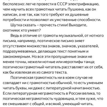
бесполезно: легче провести в СССР электрификацию,
чем научить всех грамотных читать Пушкина, как он
написан, а не так, как того требуют их душевные
потребности и позволяют их умственные способности.
Шутка сказать – прочесть стихи! Выходите,
охотники: кто умеет?
Ведь в отличие от грамоты музыкальной, от нотного
письма, например, поэтическое письмо зияет
отсутствием множества знаков, значков, указателей,
подразумеваемых, делающих текст понятным и
закономерным. Но все эти пропущенные знаки не
менее точны, нежели нотные или иероглифы танца;
поэтически грамотный читатель расставляет их от себя,
как бы извлекая их из самого текста.
Поэтическая грамотность ни в коем случае не
совпадает ни с грамотностью обычной, то есть уменьем
читать буквы, ни даже с литературной начитанностью.
Если литературная неграмотность в России велика, то
поэтическая неграмотность чудовищна, и тем хуже, что
ее смешивают с общей, и всякий, умеющий читать,