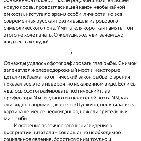
обнаженной головой. После родовой эпохи, влившей
новую кровь, провозгласившей канон необычайной
емкости, наступило время особи, личности, но вся
современная русская поэзия вышла из родового
символического лона. У читателя короткая память – он
этого не хочет знать. О желуди, желуди, зачем дуб,
когда есть желуди!
2
Однажды удалось сфотографировать глаз рыбы. Снимок
запечатлел железнодорожный мост и некоторые
детали пейзажа, но оптический закон рыбьего зрения
показал все это в невероятно искаженном виде. Если бы
удалось сфотографировать поэтический глаз
профессора N или одного из ценителей поэта NN, как
они видят, например, «своего» Пушкина, получилась бы
картина не менее неожиданная, нежели зрительный
мир рыбы.
Искажение поэтического произведения в
восприятии читателя – совершенно необходимое
социальное явление, бороться с ним трудно и