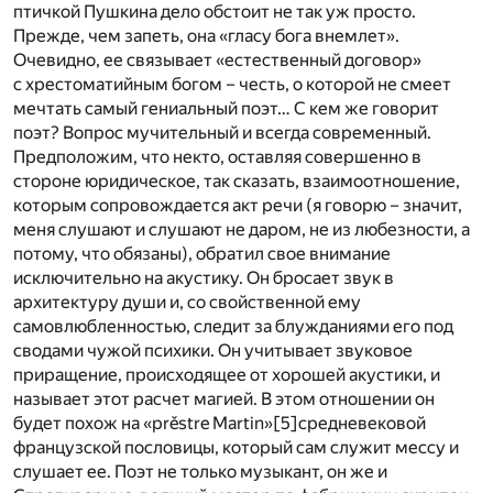
птичкой Пушкина дело обстоит не так уж просто.
Прежде, чем запеть, она «гласу бога внемлет».
Очевидно, ее связывает «естественный договор»
с хрестоматийным богом – честь, о которой не смеет
мечтать самый гениальный поэт… С кем же говорит
поэт? Вопрос мучительный и всегда современный.
Предположим, что некто, оставляя совершенно в
стороне юридическое, так сказать, взаимоотношение,
которым сопровождается акт речи (я говорю – значит,
меня слушают и слушают не даром, не из любезности, а
потому, что обязаны), обратил свое внимание
исключительно на акустику. Он бросает звук в
архитектуру души и, со свойственной ему
самовлюбленностью, следит за блужданиями его под
сводами чужой психики. Он учитывает звуковое
приращение, происходящее от хорошей акустики, и
называет этот расчет магией. В этом отношении он
будет похож на «prěstre Martin»
[5]
средневековой
французской пословицы, который сам служит мессу и
слушает ее. Поэт не только музыкант, он же и