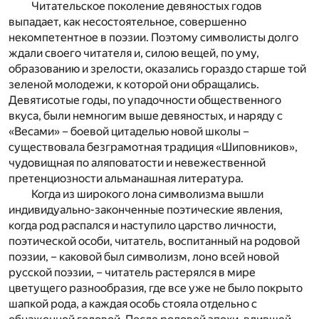
Читательское поколение девяностых годов
выпадает, как несостоятельное, совершенно
некомпетентное в поэзии. Поэтому символисты долго
ждали своего читателя и, силою вещей, по уму,
образованию и зрелости, оказались гораздо старше той
зеленой молодежи, к которой они обращались.
Девятисотые годы, по упадочности общественного
вкуса, были немногим выше девяностых, и наряду с
«Весами» – боевой цитаделью новой школы –
существовала безграмотная традиция «Шиповников»,
чудовищная по аляповатости и невежественной
претенциозности альманашная литература.
Когда из широкого лона символизма вышли
индивидуально-законченные поэтические явления,
когда род распался и наступило царство личности,
поэтической особи, читатель, воспитанный на родовой
поэзии, – каковой был символизм, лоно всей новой
русской поэзии, – читатель растерялся в мире
цветущего разнообразия, где все уже не было покрыто
шапкой рода, а каждая особь стояла отдельно с