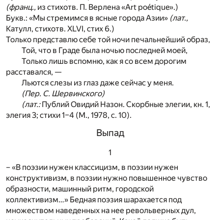
(франц.,
из стихотв. П. Верлена «Art poétique».)
Букв.: «Мы стремимся в ясные города Азии»
(лат.,
Катулл, стихотв. XLVI, стих 6.)
Только представлю себе той ночи печальнейший образ,
Той, что в Граде была ночью последней моей,
Только лишь вспомню, как я со всем дорогим
расставался, —
Льются слезы из глаз даже сейчас у меня.
(Пер. С. Шервинского)
(лат.:
Публий Овидий Назон. Скорбные элегии, кн. 1,
элегия 3; стихи 1–4 (М., 1978, с. 10).
Выпад
1
– «В поэзии нужен классицизм, в поэзии нужен
конструктивизм, в поэзии нужно повышенное чувство
образности, машинный ритм, городской
коллективизм…» Бедная поэзия шарахается под
множеством наведенных на нее револьверных дул,