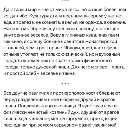
* * *
Да, старый мир – «не от мира сего», но он жив более чем
когда-либо. Культура стала военным лагерем: у нас не
еда, а трапеза; не комната, а келья; не одежда, а одеяние.
Наконец мы обрели внутреннюю свободу, настоящее
внутреннее веселье. Воду в глиняных кувшинах пьем
как вино, и солнцу больше нравится в монастырской
столовой, чем в ресторане. Яблоки, хлеб, картофель –
отныне утоляют не только физический, но и духовный
голод. Современник не знает только физического
голода, только духовной пищи. Для него и слово – плоть,
и простой хлеб – веселье и тайна.
* * *
Все другие различия и противоположности бледнеют
перед разделением ныне людей на друзей и врагов
слова. Подлинно агнцы и козлища. Я чувствую почти
физически нечистый козлиный дух, идущий от врагов
слова. Здесь вполне уместен аргумент, приходящий
последним при всяком серьезном разногласии: мой