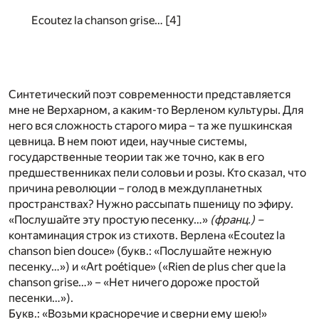
Ecoutez la chanson grise…
[4]
Синтетический поэт современности представляется
мне не Верхарном, а каким-то Верленом культуры. Для
него вся сложность старого мира – та же пушкинская
цевница. В нем поют идеи, научные системы,
государственные теории так же точно, как в его
предшественниках пели соловьи и розы. Кто сказал, что
причина революции – голод в междупланетных
пространствах? Нужно рассыпать пшеницу по эфиру.
«Послушайте эту простую песенку…»
(франц.) –
контаминация строк из стихотв. Верлена «Ecoutez la
chanson bien douce» (букв.: «Послушайте нежную
песенку…») и «Art poétique» («Rien de plus cher que la
chanson grise…» – «Нет ничего дороже простой
песенки…»).
Букв.: «Возьми красноречие и сверни ему шею!»