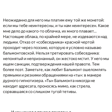
Неожиданно для него мы платим ему той же монетой:
если мы тебе неинтересны, и ты нам неинтересен. Какое
мне дело до какого-то облачка, их много плавает…
Настоящие облака, по крайней мере, не издеваются над
людьми. Отказ от «собеседника» красной чертой
проходит через поэзию, которую я условно называю
бальмонтовской. Нельзя третировать собеседника:
непонятый и непризнанный, он жестоко мстит. У него мы
ищем санкции, подтверждения нашей правоте. Тем
более поэт. Заметьте, как любит Бальмонт ошеломлять
прямыми и резкими обращениями на «ты»: в манере
дурного гипнотизера. «Ты» Бальмонта никогда не
находит адресата, проносясь мимо, как стрела,
сорвавшаяся со слишком тугой тетивы.