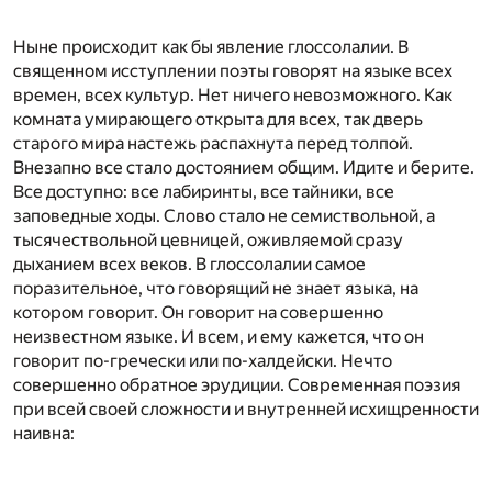
Ныне происходит как бы явление глоссолалии. В
священном исступлении поэты говорят на языке всех
времен, всех культур. Нет ничего невозможного. Как
комната умирающего открыта для всех, так дверь
старого мира настежь распахнута перед толпой.
Внезапно все стало достоянием общим. Идите и берите.
Все доступно: все лабиринты, все тайники, все
заповедные ходы. Слово стало не семиствольной, а
тысячествольной цевницей, оживляемой сразу
дыханием всех веков. В глоссолалии самое
поразительное, что говорящий не знает языка, на
котором говорит. Он говорит на совершенно
неизвестном языке. И всем, и ему кажется, что он
говорит по-гречески или по-халдейски. Нечто
совершенно обратное эрудиции. Современная поэзия
при всей своей сложности и внутренней исхищренности
наивна: