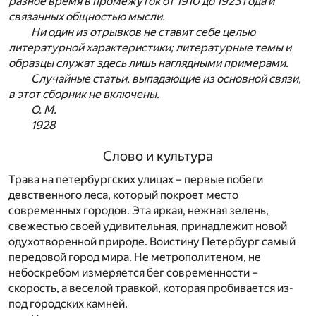
разное время в промежуток от 1910 до 1923 года и
связанных общностью мысли.
Ни один из отрывков не ставит себе целью
литературной характеристики; литературные темы и
образцы служат здесь лишь наглядными примерами.
Случайные статьи, выпадающие из основной связи,
в этот сборник не включены.
О. М.
1928
Слово и культура
Трава на петербургских улицах – первые побеги
девственного леса, который покроет место
современных городов. Эта яркая, нежная зелень,
свежестью своей удивительная, принадлежит новой
одухотворенной природе. Воистину Петербург самый
передовой город мира. Не метрополитеном, не
небоскребом измеряется бег современности –
скорость, а веселой травкой, которая пробивается из-
под городских камней.