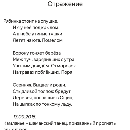
Отражение
Рябинка стоит на опушке,
И я у неё под крылом.
А в небе утиные тушки
Летят на юга. Помелом
Ворону гоняет берёза
Меж туч, зарядивших с утра
Унылым дождём. Отморозок
На травах поблёкших. Пора
Осенняя. Выцвели рощи.
Стыдливой толпою бредут
Деревья, попавшие в Ощип,
На цыпках по тонкому льду.
13.09.2015.
Камланье – шаманский танец, призванный прогнать
злых духов