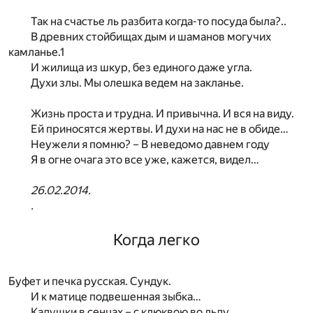
Так на счастье ль разбита когда-то посуда была?..
В древних стойбищах дым и шаманов могучих
камланье.
1
И жилища из шкур, без единого даже угла.
Духи злы. Мы олешка ведем на закланье.
Жизнь проста и трудна. И привычна. И вся на виду.
Ей приносятся жертвы. И духи на нас не в обиде…
Неужели я помню? – В неведомо давнем году
Я в огне очага это все уже, кажется, видел…
26.02.2014.
.
Когда легко
Буфет и печка русская. Сундук.
И к матице подвешенная зыбка…
Кадушки в сенцах – с клюквою во льду,