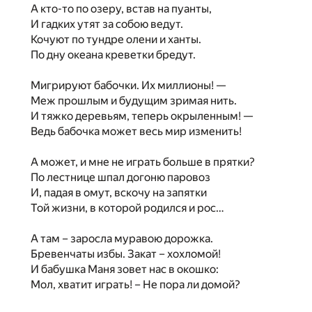
А кто-то по озеру, встав на пуанты,
И гадких утят за собою ведут.
Кочуют по тундре олени и ханты.
По дну океана креветки бредут.
Мигрируют бабочки. Их миллионы! —
Меж прошлым и будущим зримая нить.
И тяжко деревьям, теперь окрыленным! —
Ведь бабочка может весь мир изменить!
А может, и мне не играть больше в прятки?
По лестнице шпал догоню паровоз
И, падая в омут, вскочу на запятки
Той жизни, в которой родился и рос…
А там – заросла муравою дорожка.
Бревенчаты избы. Закат – хохломой!
И бабушка Маня зовет нас в окошко:
Мол, хватит играть! – Не пора ли домой?