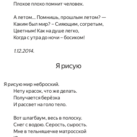
Плохое плохо помнит человек.
А летом… Помнишь, прошлым летом? —
Каким был мир? – Сияющим, согретым,
Цветным! Как на душе легко,
Когда с утра до ночи – босиком!
1.12.2014.
Я рисую
Я рисую мир неброский.
Нету красок, что же делать.
Получается берёзка
И рассвет на голо тело.
Вот шлагбаум, весь в полоску.
Снег с водою. Серость, сырость.
Мне в тельняшечке матросской