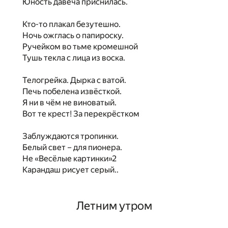
Юность давеча приснилась.
Кто-то плакал безутешно.
Ночь ожглась о папироску.
Ручейком во тьме кромешной
Тушь текла с лица из воска.
Телогрейка. Дырка с ватой.
Печь побелена извёсткой.
Я ни в чём не виноватый.
Вот те крест! За перекрёстком
Заблуждаются тропинки.
Белый свет – для пионера.
Не «Весёлые картинки»
2
Карандаш рисует серый..
Летним утром