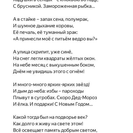
С брусникой. Замороженная рыбка…
А в стайке – запах сена, полумрак,
И шумное дыхание коровы,
Её печаль, её туманный зрак:
«А принесли моё с питьём ведро вы?»
А улица скрипит, уже синё,
На снег легли квадраты жёлтых окон.
На небе месяц с выкушенным боком,
Днём не увидишь этого с огнём!
И много-много ярких-ярких звёзд!
И дым до неба: избы – пароходы
Плывут в сугробах. Скоро Дед-Мороз
И ёлка. И подарки! С Новым Годом…
Какой тогда был на подворье век?
Как долго я живу на свете этом!
Всё освещает память добрым светом,