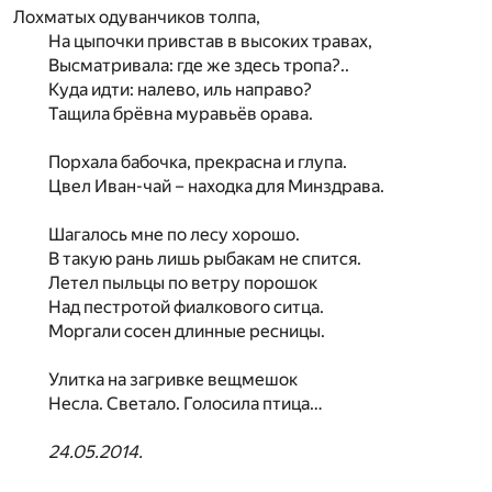
Лохматых одуванчиков толпа,
На цыпочки привстав в высоких травах,
Высматривала: где же здесь тропа?..
Куда идти: налево, иль направо?
Тащила брёвна муравьёв орава.
Порхала бабочка, прекрасна и глупа.
Цвел Иван-чай – находка для Минздрава.
Шагалось мне по лесу хорошо.
В такую рань лишь рыбакам не спится.
Летел пыльцы по ветру порошок
Над пестротой фиалкового ситца.
Моргали сосен длинные ресницы.
Улитка на загривке вещмешок
Несла. Светало. Голосила птица…
24.05.2014.