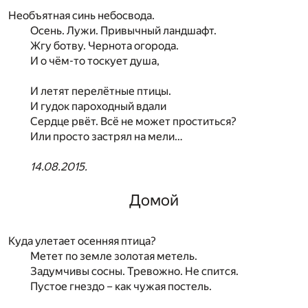
Необъятная синь небосвода.
Осень. Лужи. Привычный ландшафт.
Жгу ботву. Чернота огорода.
И о чём-то тоскует душа,
И летят перелётные птицы.
И гудок пароходный вдали
Сердце рвёт. Всё не может проститься?
Или просто застрял на мели…
14.08.2015.
Домой
Куда улетает осенняя птица?
Метет по земле золотая метель.
Задумчивы сосны. Тревожно. Не спится.
Пустое гнездо – как чужая постель.