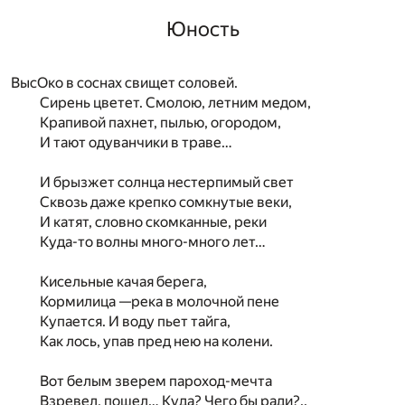
Юность
ВысОко в соснах свищет соловей.
Сирень цветет. Смолою, летним медом,
Крапивой пахнет, пылью, огородом,
И тают одуванчики в траве…
И брызжет солнца нестерпимый свет
Сквозь даже крепко сомкнутые веки,
И катят, словно скомканные, реки
Куда-то волны много-много лет…
Кисельные качая берега,
Кормилица —река в молочной пене
Купается. И воду пьет тайга,
Как лось, упав пред нею на колени.
Вот белым зверем пароход-мечта
Взревел, пошел… Куда? Чего бы ради?..